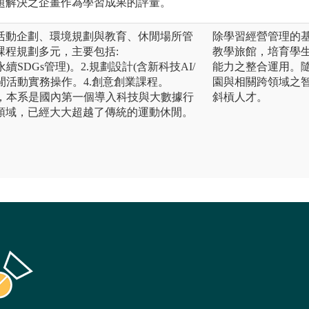
題解決之企畫作為學習成果的評量。
活動企劃、環境規劃與教育、休閒場所管
除學習經營管理的
課程規劃多元，主要包括:
教學旅館，培育學
續SDGs管理)。2.規劃設計(含新科技AI/
能力之整合運用。隨
各類休閒活動實務操作。4.創意創業課程。
園與相關跨領域之
維，本系是國內第一個導入科技與大數據行
斜槓人才。
領域，已經大大超越了傳統的運動休閒。