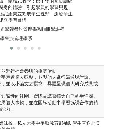
盪。體驗式教學：做中學的互動訓練
劃、環境規劃與教育(含導覽解
全球移動力的重要
頁紀錄、講
親身的體驗，引起學員的學習興趣。
大數據行銷)、運動發展(含體育
國家移地教學、北
獎狀、成績
認識產業並拓展學生視野，激發學生
遊程規劃、Google Analyti
習，培養學生除了
建立學習目標。
圖解:參與
獨木舟、健身等教練人員、環
力、專業力及實踐
觀光學院餐旅管理學系咖啡學課程
版權:銘傳
。
圖解:海外移動學
大學餐旅管理學系
照培訓
版權:銘傳大學休
閒遊憩管理學系版權所有
，並進行社會參與的相關活動。
文字表達個人觀點，並與他人進行溝通與討論。
究，並以小論文之撰寫，具體呈現個人研究成果或
式知識性的社團、營隊或講習擴大自己的生活圈。
察周遭人事物，並在團隊活動中學習協調合作的精
的能力。
際姐妹校，私立大學中爭取教育部補助學生直送赴美