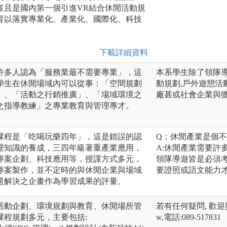
並且是國內第一個引進VR結合休閒活動規
育以落實專業化、產業化、國際化、科技
下載詳細資料
許多人認為「服務業最不需要專業」，這
本系學生除了領隊導
學生在休閒場域內可以從事：「空間規劃
動規劃,戶外遊憩活動
」、「活動之行銷推廣」、「場域環境之
廠甚或社會企業與
之指導教練」之專業教育與管理專才。
課程是「吃喝玩樂四年」，這是錯誤的認
Q：休閒產業是個
理知識的養成，三四年級著重產業應用，
A:休閒產業需要許
專案企劃、科技應用等，授課方式多元，
領隊導遊皆是必須
專案製作，並不定時的與休閒企業與場域
要證照或語文能力
題解決之企畫作為學習成果的評量。
活動企劃、環境規劃與教育、休閒場所管
若有任何疑問, 歡迎與本系
課程規劃多元，主要包括:
w,電話:089-517831