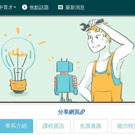
中育才
焦點話題
最新消息
分享網頁
學系介紹
課程資訊
生涯進路
能力特