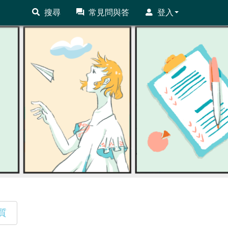
搜尋
常見問與答
登入
質