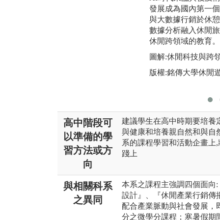
發展成為國內第一個導
與大數據行銷於休憩
數據分析融入休閒旅
休閒跨領域的教育。
圖解:休閒科技與跨
版權:銘傳大學休閒
建議學生在高中時期要培養
高中階段可
與健康和培養親自然和與自
以準備的學
系的課程學習和活動企畫上,
習方法或方
踐上
向
本系之課程主強調四個面向
與相關科系
設計』、『休閒產業行銷傳
之異同
配合產業脈動與社會發展，
分之微學分課程；寒暑假期