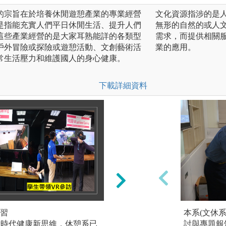
的宗旨在於培養休閒遊憩產業的專業經營
文化資源指涉的是
是指能充實人們平日休閒生活、提升人們
無形的自然的或人
這些產業經營的是大家耳熟能詳的各類型
需求，而提供相關
戶外冒險或探險或遊憩活動、文創藝術活
業的應用。
常生活壓力和維護國人的身心健康。
下載詳細資料
習
課程實作與證照培
本系(文休
情時代健康新思維，休憩系已
休憩系重視實務活
討與專題報