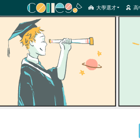
大學選才
高
ColleGo! 大學選才與高中育才輔助系統