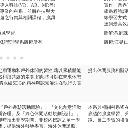
入科技(VR、AR、MR等)
動(含休閒治療)企
實作、業界
專業的科系，並將科技與大
說)、場所管理(含
學過程強調
遊之行銷與相關課程，強調
賽事管理)四專才，引進
等學習方式
cs、漆彈、攀樹、
達到最高效
境教育等專業證照
領域學習
圖解:教師
圖解:課程實作與證
遊憩管理學系版權所有
版權:江昱
版權:銘傳大學休
定期運動和戶外休閒的習性,藉以累積體能
提出休閒服務相關
然和諧共處的素養,如此將可以在未來休憩
將永續SDG的精神與認知灌注在執行與實
:『戶外遊憩活動體驗』、『文化創意活動
本系與相關科系皆
播管理』及『綠色休閒活動規劃設計』；
底縕的強度學習、
即時推出非學期間、非校內授課之單一學
識、自主學習的培
間，提供海外移地學習、海外休閒證照、