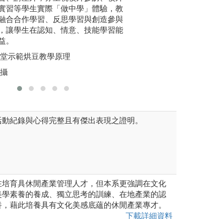
圖解:墾丁
劃、環境規劃與教育(含導覽解
實習等學生實際「做中學」體驗，教
全球移動力的重要
版權:江昱
大數據行銷)、運動發展(含體育
融合合作學習、反思學習與創造參與
國家移地教學、北
遊程規劃、Google Analyti
，讓學生在認知、情意、技能學習能
習，培養學生除了
獨木舟、健身等教練人員、環
益。
力、專業力及實踐
。
課堂示範烘豆教學原理
圖解:海外移動學
照培訓
仁攝
版權:銘傳大學休
閒遊憩管理學系版權所有
活動紀錄與心得完整且有傑出表現之證明。
在培育具休閒產業管理人才，但本系更強調在文化
美學素養的養成、獨立思考的訓練、在地產業的認
養，藉此培養具有文化美感底蘊的休閒產業專才。
下載詳細資料