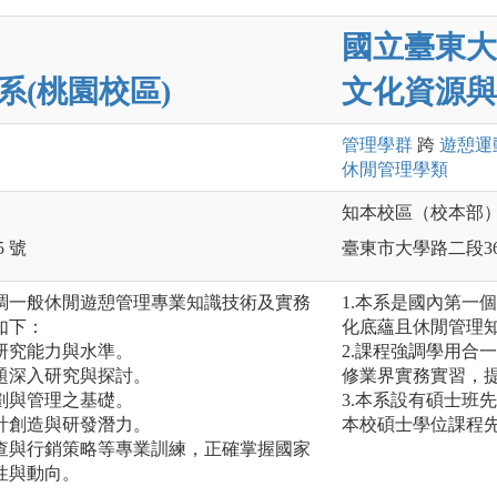
國立臺東大
系(桃園校區)
文化資源與
管理
學群
跨
遊憩運
休閒管理
學類
知本校區（校本部
 號
臺東市大學路二段36
調一般休閒遊憩管理專業知識技術及實務
1.本系是國內第一
如下：
化底蘊且休閒管理
研究能力與水準。
2.課程強調學用合
題深入研究與探討。
修業界實務實習，
劃與管理之基礎。
3.本系設有碩士班
計創造與研發潛力。
本校碩士學位課程
查與行銷策略等專業訓練，正確掌握國家
性與動向。