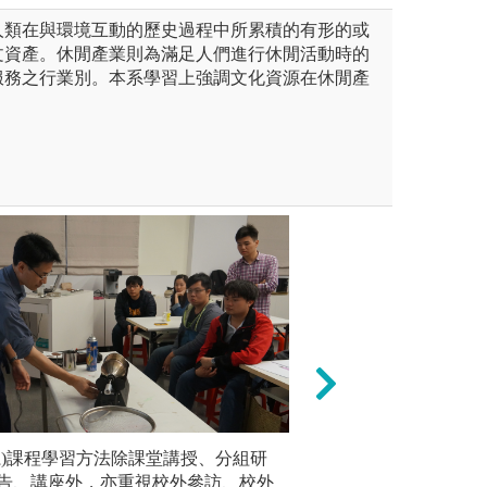
人類在與環境互動的歷史過程中所累積的有形的或
文資產。休閒產業則為滿足人們進行休閒活動時的
服務之行業別。本系學習上強調文化資源在休閒產
訓
系)課程學習方法除課堂講授、分組研
海外移動學習
校外參訪
用與創新，致力培育休閒之活
告、講座外，亦重視校外參訪、校外
跨文化溝通、外語