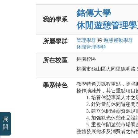
銘傳大學
我的學系
休閒遊憩管理學
管理
學群
跨
遊憩運動
學群
所屬學群
休閒管理
學類
桃園校區
所在校區
桃園市龜山區大同里德明路 5
教學特色與課程重點，除強
學系特色
操作演練外，其它重點項目
1. 培養休憩專業人才之
2. 針對當前休閒遊憩問
3. 建立休閒遊憩資源規
4. 加強觀光休憩產品設
展
5. 重視休閒遊憩市場調
開
整體發展需求及消費者之特