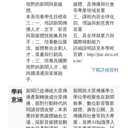
視野的新聞與新媒
媒體、及傳播與社會
體。
等專業領域並重
本系培養學生目標有
三、課程內容全球化
三：一、培訓新聞傳
四、理論與創意實作
播人才，文字、影音
並重
與新媒體技能兼具快
五、具全球就業力與
手；二、培養數位匯
國際移動能力
流、媒體整合企劃人
詳細說明請見本學程
才，策畫與行銷高
官網：http://jmc.mcu.ed
手；三、培養具國際
u.tw/
視野的新聞人才，能
下載詳細資料
跨國溝通與策展能
手。
新聞已從傳統大眾傳
新聞與大眾傳播學士
學科
播產製轉換成分眾傳
學位學程聚焦在新聞
意涵
播，面對行動時代的
敘事、數位影音暨新
閱讀習慣改變，本系
媒體、廣告公關、及
秉持新舊媒體融合立
傳播與社會等四大專
場，採影音媒體並翻
業，並將AI知識導入