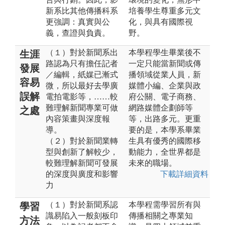
新系比其他傳播科系
培養學生尊重多元文
更強調：真實與公
化，與具有國際視
義，查證與負責。
野。
（１）對於新聞系出
本學程學生畢業後不
生涯
路認為只有擔任記者
一定只能當新聞或傳
發展
／編輯，紙媒已漸式
播領域從業人員，新
容易
微，所以最好去學廣
媒體小編、企業與政
誤解
電拍電影等，……較
府公關、電子商務、
難理解新聞專業可做
網路媒體企劃師等
之處
內容策畫與深度報
等，出路多元。更重
導。
要的是，本學系畢業
（２）對於新聞業轉
生具有優秀的國際移
型與創新了解較少，
動能力，全世界都是
較難理解新聞可發展
未來的職場。
的深度與廣度和影響
下載詳細資料
力
（１）對於新聞系認
本學程需學習所有與
學習
識易陷入一般刻板印
傳播相關之專業知
方法