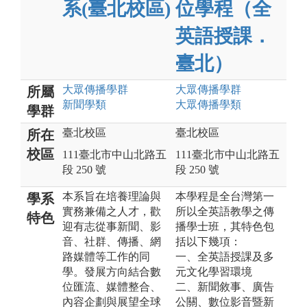
系(臺北校區)
位學程（全
英語授課．
臺北）
大眾傳播
學群
大眾傳播
學群
所屬
新聞
學類
大眾傳播
學類
學群
臺北校區
臺北校區
所在
校區
111臺北市中山北路五
111臺北市中山北路五
段 250 號
段 250 號
本系旨在培養理論與
本學程是全台灣第一
學系
實務兼備之人才，歡
所以全英語教學之傳
特色
迎有志從事新聞、影
播學士班，其特色包
音、社群、傳播、網
括以下幾項：
路媒體等工作的同
一、全英語授課及多
學。發展方向結合數
元文化學習環境
位匯流、媒體整合、
二、新聞敘事、廣告
內容企劃與展望全球
公關、數位影音暨新