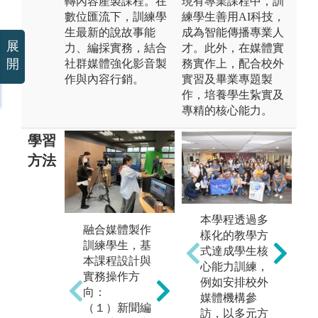
轉內容產製課程。在
現有專業課程中，訓
數位匯流下，訓練學
練學生善用AI科技，
生最新的說故事能
成為智能傳播專業人
展
力、編採實務，結合
才。此外，在媒體實
開
社群媒體強化影音製
務實作上，配合校外
作與內容行銷。
實習及畢業專題製
作，培養學生紥實及
專精的核心能力。
學習
方法
本學程透過多
融合媒體製作
強
樣化的教學方
訓練學生，基
銷
式達成學生核
本課程設計與
媒
心能力訓練，
實務操作方
圖
例如安排校外
媒體數位匯流
向：
作
媒體機構參
關鍵是平台建
（１）新聞編
解
訪，以多元方