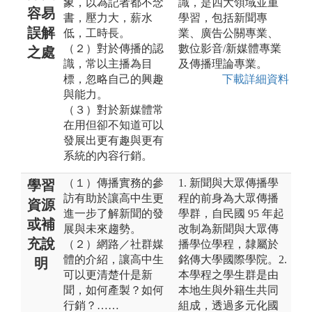
象，以為記者都不念
識，是四大領域並重
容易
書，壓力大，薪水
學習，包括新聞專
誤解
低，工時長。
業、廣告公關專業、
（２）對於傳播的認
數位影音/新媒體專業
之處
識，常以主播為目
及傳播理論專業。
標，忽略自己的興趣
下載詳細資料
與能力。
（３）對於新媒體常
在用但卻不知道可以
發展出更有趣與更有
系統的內容行銷。
（１）傳播實務的參
1. 新聞與大眾傳播學
學習
訪有助於讓高中生更
程的前身為大眾傳播
資源
進一步了解新聞的發
學群，自民國 95 年起
或補
展與未來趨勢。
改制為新聞與大眾傳
充說
（２）網路／社群媒
播學位學程，隸屬於
體的介紹，讓高中生
銘傳大學國際學院。2.
明
可以更清楚什是新
本學程之學生群是由
聞，如何產製？如何
本地生與外籍生共同
行銷？……
組成，透過多元化國