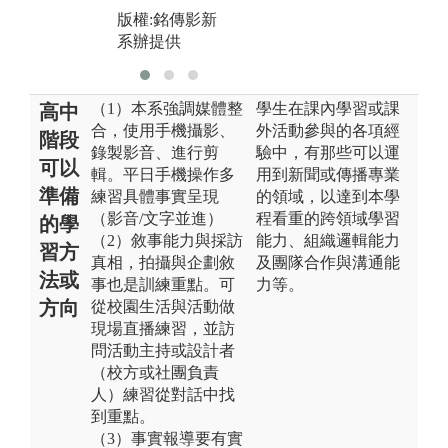
版權:銘傳影新
系辦提供
（1）本系強調媒體整
學生在課內學習或課
高中
合，使用手機攝影、
外活動參與的各項經
階段
錄製影音、進行剪
驗中，有那些可以運
可以
輯。平日手機操作多
用到新聞或傳播專業
準備
練習具體事實呈現
的領域，以達到本學
（影音/文字並進）
程看重的跨領域學習
的學
（2）敘事能力與採訪
能力、組織邏輯能力
習方
真相，拍攝與企劃敘
及團隊合作與溝通能
法或
事也是訓練重點。可
力等。
方向
從校園生活與活動做
現場直播練習，並訪
問活動主持或設計者
（校方或社團負責
人）練習從對話中找
到重點。
（3）事實報導要有實