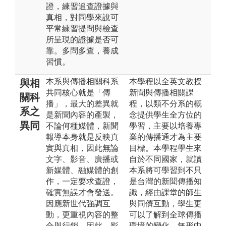
證，練習追查證據與
真相，對同學來說可
平常練習提問與檢查
所呈現的證據是否可
靠。多問多查，養成
習慣。
本系與傳播相關科系
本學程以全英文教授
與相
共同核心就是「傳
新聞與傳播相關課
關科
播」，最大的差異就
程，以類不分系的概
系之
是新聞內容的產製，
念提供學生全方位的
異同
不論何種媒體，新聞
學習，主要以培養專
報導本身就是反映真
業的傳播通才為主要
實與真相，因此無論
目標。本學程學生來
文字、影音、廣播或
自於不同國家，就讀
新媒體、融媒體的創
本系將可學習到不只
作，一定要求查證，
是台灣的新聞傳播知
確實無誤才會發送。
識，經由課堂的師生
因應新世代強調互
與同儕互動，學生更
動，更重視內容的整
可以了解到全球傳播
合與行銷。因此，影
環境的變化，無形中