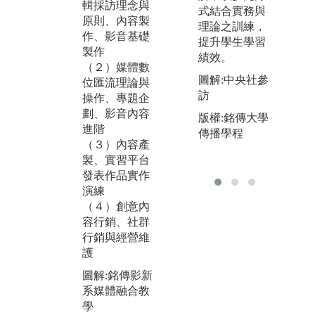
置，本系自201
輯採訪理念與
展
式結合實務與
8年元月實習媒
原則、內容製
由
理論之訓練，
體全面改版，
作、影音基礎
整
提升學生學習
新的平台，編
製作
產
績效。
採作品、專訪
（２）媒體數
表
與人物報導、
圖解:中央社參
位匯流理論與
依
電子書與影音
訪
操作、專題企
學
製作等，皆在
劃、影音內容
上
版權:銘傳大學
《銘報MOL》
進階
事
傳播學程
平台露出，與
（３）內容產
係
業界媒體產製
製、實習平台
圖
過程相似，供
發表作品實作
體
學生學習。
演練
行
（４）創意內
圖解:MOL平台
版
容行銷、社群
數位編採操作
系
行銷與經營維
版權:銘傳影新
護
系辦提供
圖解:銘傳影新
系媒體融合教
學