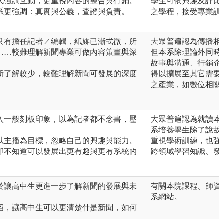
代強調互動，更重視內容的整合與行銷。
學生可依興趣及評
系更強調：真實與公義，查證與負責。
之學程，接受專業
只有擔任記者／編輯，紙媒已漸式微，所
大眾普遍認為傳播
……較難理解新聞專業可做內容策畫與深
但本系除理論外同
故事與溝通、行銷
新了解較少，較難理解新聞可發展的深度
得以擴展至其它需
之產業，如數位相
入一般刻板印象，以為記者都不念書，壓
大眾普遍認為就讀
系培養學生除了說
以主播為目標，忽略自己的興趣與能力。
重視學術訓練，也
卻不知道可以發展出更有趣與更有系統的
跨領域學習知識、
於讓高中生更進一步了解新聞的發展與未
有關本院課程、師
系網站。
紹，讓高中生可以更清楚什是新聞，如何