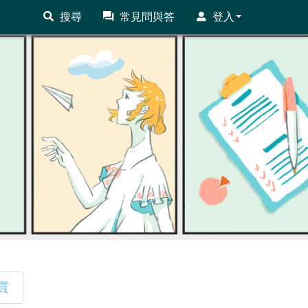
搜尋
常見問與答
登入
質