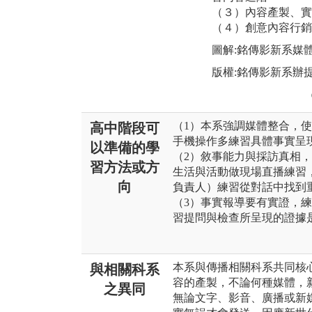
（３）內容產製、實
（４）創意內容行銷
圖解:銘傳影新系媒
版權:銘傳影新系辦
（1）本系強調媒體整合，
高中階段可
手機操作多練習具體事實呈
以準備的學
（2）敘事能力與採訪真相
習方法或方
生活與活動做現場直播練習
向
負責人）練習從對話中找到
（3）事實報導要有實證，
習提問與檢查所呈現的證據
本系與傳播相關科系共同核
與相關科系
容的產製，不論何種媒體，
之異同
無論文字、影音、廣播或新