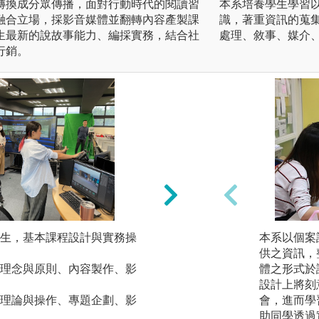
轉換成分眾傳播，面對行動時代的閱讀習
本系培養學生學習
融合立場，採影音媒體並翻轉內容產製課
識，著重資訊的蒐
生最新的說故事能力、編採實務，結合社
處理、敘事、媒介
行銷。
生，基本課程設計與實務操
媒體數位匯流關鍵是
本系以個案
月實習媒體全面改
供之資訊，
理念與原則、內容製作、影
訪與人物報導、電
體之形式於
報MOL》平台露
設計上將刻
理論與操作、專題企劃、影
供學生學習。
會，進而學
助同學透過