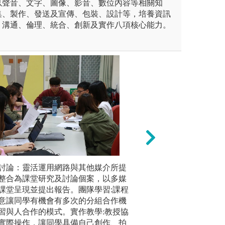
以聲音、文字、圖像、影音、數位內容等相關知
集、製作、發送及宣傳、包裝、設計等，培養資訊
、溝通、倫理、統合、創新及實作八項核心能力。
平台建置，本系自2018年元
討論：靈活運用網路與其他媒介所提
強化內容行銷，結
學生助理
版，新的平台，編採作品、專
整合為課堂研究及討論個案，以多媒
製作，讓學生了解
神。以下
子書與影音製作等，皆在《銘
課堂呈現並提出報告。團隊學習:課程
據判讀、整理與分
室、新聞
出，與業界媒體產製過程相似，
意讓同學有機會有多次的分組合作機
導依據，同時也學
台、數位
習與人合作的模式。實作教學:教授協
發展關係。
圖解:傳院
實際操作，讓同學具備自己創作、拍