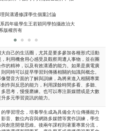
位編採操作
圖解:融合新媒體
版權:傳
提供
版權:銘傳影新系
管理與溝通修課學生個案討論
學系四年級學生王若穎同學拍攝政治大
系版權所有
擴大自己的生活圈，尤其是要多參加各種形式活動
境，利用機會用心感受及觀察周遭人事物，並在團
合作的精神，以及有效溝通的能力。如果是廣電廣
，則同時可以提早學習到傳播相關的知識與概念。
影像聲音方面的了解與訓練，為將來進入相關專業
養創作與反思的能力，利用課餘時間多看、多聽、
、多思考，慢慢磨練。也可以專注新媒體或是大數
提升多元學習資訊的能力。
」的學習理念，培養學生成為具備全方位傳播能力
、影音、數位內容與網路多媒體等實作訓練，學生
力與創意開發思維。後兩年課程則著重專業分流，