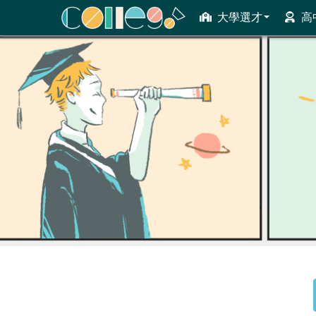
大學選才
高
ColleGo! 大學選才與高中育才輔助系統