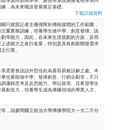
比標準選擇新聞學系、廣告學系或廣播電視學系內
訓練，為未來職涯發展奠定基礎。
下載詳細資料
相關只能當記者主播僅限於傳統媒體的工作範圍，
時注重實務訓練，培養學生做中學、創意發揮、說
企劃等能力，因此，在未來生涯規劃的方面，反而
要上述能力之各行各業，特別是具有創新開發需求
關之行業。
本系需要會說話外型佳此為最容易被誤解之處。本
故事也要能做中學、發揮創意、行銷企劃等，不只
強調邏輯思考及反思能力、學以致用。且希望學生
發展創造力，培養學生成為傳播領域的專業人才。
資等，請參閱國立政治大學傳播學院大一大二不分