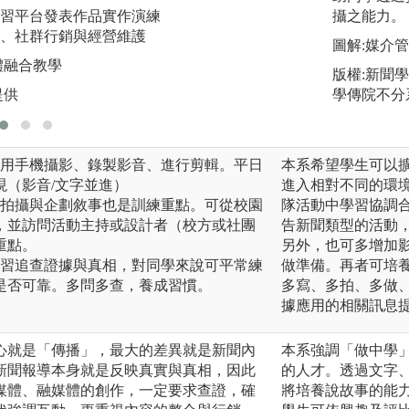
圖解:MOL平台數
習平台發表作品實作演練
攝之能力。
版權:銘傳影新系辦
、社群行銷與經營維護
圖解:媒介
體融合教學
版權:新聞
提供
學傳院不分
使用手機攝影、錄製影音、進行剪輯。平日
本系希望學生可以
現（影音/文字並進）
進入相對不同的環
，拍攝與企劃敘事也是訓練重點。可從校園
隊活動中學習協調
，並訪問活動主持或設計者（校方或社團
告新聞類型的活動
重點。
另外，也可多增加
練習追查證據與真相，對同學來說可平常練
做準備。再者可培
是否可靠。多問多查，養成習慣。
多寫、多拍、多做
據應用的相關訊息
心就是「傳播」，最大的差異就是新聞內
本系強調「做中學
新聞報導本身就是反映真實與真相，因此
的人才。透過文字
媒體、融媒體的創作，一定要求查證，確
將培養說故事的能