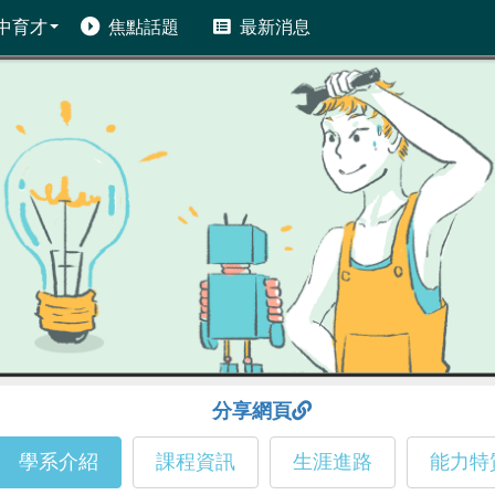
中育才
焦點話題
最新消息
分享網頁
學系介紹
課程資訊
生涯進路
能力特