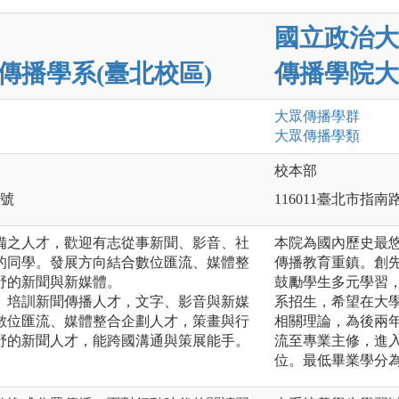
國立政治大
傳播學系(臺北校區)
傳播學院大
大眾傳播
學群
大眾傳播
學類
校本部
 號
116011臺北市指南
備之人才，歡迎有志從事新聞、影音、社
本院為國內歷史最
的同學。發展方向結合數位匯流、媒體整
傳播教育重鎮。創
野的新聞與新媒體。
鼓勵學生多元學習，
、培訓新聞傳播人才，文字、影音與新媒
系招生，希望在大
數位匯流、媒體整合企劃人才，策畫與行
相關理論，為後兩
野的新聞人才，能跨國溝通與策展能手。
流至專業主修，進
位。最低畢業學分為