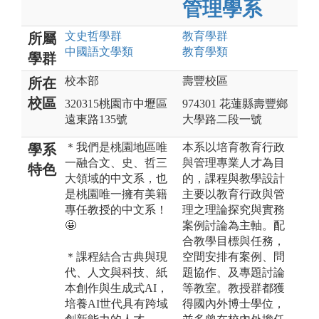
管理學系
文史哲
學群
教育
學群
所屬
中國語文
學類
教育
學類
學群
校本部
壽豐校區
所在
校區
320315桃園市中壢區
974301 花蓮縣壽豐鄉
遠東路135號
大學路二段一號
＊我們是桃園地區唯
本系以培育教育行政
學系
一融合文、史、哲三
與管理專業⼈才為⽬
特色
大領域的中文系，也
的，課程與教學設計
是桃園唯一擁有美籍
主要以教育⾏政與管
專任教授的中文系！
理之理論探究與實務
🤩
案例討論為主軸。配
合教學目標與任務，
＊課程結合古典與現
空間安排有案例、問
代、人文與科技、紙
題協作、及專題討論
本創作與生成式AI，
等教室。教授群都獲
培養AI世代具有跨域
得國內外博士學位，