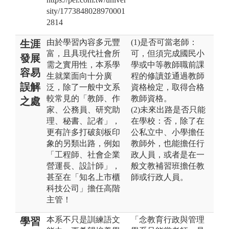
sity/1773848028970001
2814
由於學習內容多元豐
(1)是否可當老師：
生涯
富，且具現代社會所
可，但須完成國民小
發展
需之實用性，本系學
學或中等教師職前課
容易
生就業面向十分廣
程的修讀並通過教師
誤解
泛，除了一般中文系
資格檢定，取得合格
較常見的「教師、作
教師資格。
之處
家、公務員、研究助
(2)未來出路是否只能
理、秘書、記者」，
在學校：否，除了在
更有許多打破刻板印
公私立中、小學擔任
象的另類出路，例如
教師外，也能擔任行
「工程師、社會企業
政人員，或者是在一
營運長、設計師」，
般文教補習班擔任教
甚至在「知名上市櫃
師或行政人員。
科技公司」擔任高階
主管！
本系不只是訓練語文
「念教育行政與管理
學習