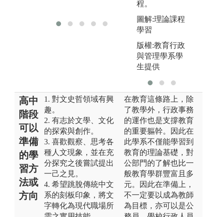
程。
獎
圖解:理論課程
學習
版權:教育行政
與管理學系學
生提供
1. 對文史哲領域有興
在教育這條路上，除
高中
趣。
了教學外，行政事務
階段
2. 有志於文學、文化
的運作也是支撐教育
可以
的探索與創作。
的重要軀幹。因此在
準備
3. 喜歡觀察、思考各
此學系不僅能學習到
種人文現象，並在充
教育的理論基礎，對
的學
分探究之後嘗試提出
公部門的了解也比一
習方
一己之見。
般教育學群豐富且多
法或
4. 希望跳脫傳統中文
元。因此在準備上，
方向
系的刻板印象，將文
不一定要以成為教師
字轉化為現代職場所
為目標，亦可以是公
需之實用技能。
務員、學校行政人員