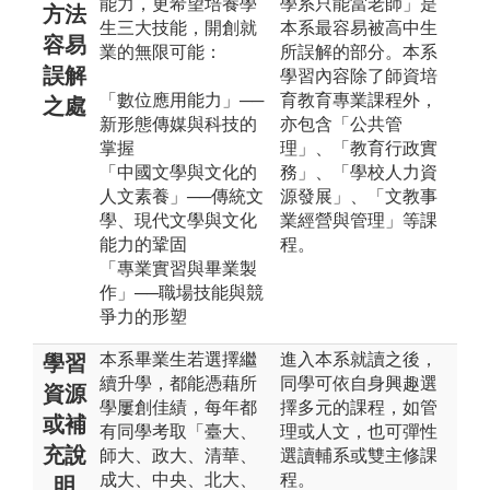
能力，更希望培養學
學系只能當老師」是
方法
生三大技能，開創就
本系最容易被高中生
容易
業的無限可能：
所誤解的部分。本系
誤解
學習內容除了師資培
「數位應用能力」──
育教育專業課程外，
之處
新形態傳媒與科技的
亦包含「公共管
掌握
理」、「教育行政實
「中國文學與文化的
務」、「學校人力資
人文素養」──傳統文
源發展」、「文教事
學、現代文學與文化
業經營與管理」等課
能力的鞏固
程。
「專業實習與畢業製
作」──職場技能與競
爭力的形塑
本系畢業生若選擇繼
進入本系就讀之後，
學習
續升學，都能憑藉所
同學可依自身興趣選
資源
學屢創佳績，每年都
擇多元的課程，如管
或補
有同學考取「臺大、
理或人文，也可彈性
充說
師大、政大、清華、
選讀輔系或雙主修課
成大、中央、北大、
程。
明