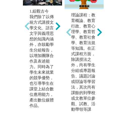
1.綜觀古今
3
2.數位創作
理論課程：教
我們除了以傳
我
從10年前，我
育概論、教育
統方式講授文
育
們即有「畢業
行政、教育心
學文化、語言
能
製作」課程，
理學、教育哲
文字與義理思
散
內容是在文學
學、教育社會
想的知識內涵
皆
與文化的專業
學、教育法規
外，亦鼓勵學
讀
知識上，結合
等知識。在正
生分組報告，
程
數位應用技
式課程方面，
以增加團隊合
元
術，呈顯學生
除講授法之
作及表述能
生
的學習成果。
外，尚有學生
力。同時為了
印
這樣的「做中
分組或專題報
學生未來就業
的
學」，可以讓
告、議題討論
的競爭優勢，
星
學生們從構想
或辯論等學習
也引導學生在
獎
到實作，顯現
法，其次尚有
課堂上結合數
台
我們在數位創
課餘的到學校
位應用能力，
政
作的成績。
或文教單位參
產出數位媒體
在
觀、試教、活
作品。
品
動帶領等課
出