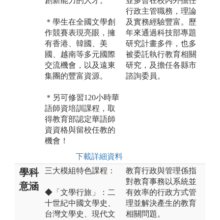
創新能力的人才。
並多曾在校內外擔任
行政主管職務，理論
＊學生在全國文學創
及實務經驗豐富。歷
作競賽表現亮眼，擁
年來通過科技部專題
有香港、韓國、美
研究計畫多件，也多
國、越南等多元國際
被委託執行教育相關
交流機會，以及遠東
研究，及擔任各縣市
集團的豐富資源。
諮詢委員。
＊另可修習120小時華
語師資培訓課程，取
得教育部認定華語師
資資格與留校任教的
機會！
下載詳細資料
三大模組特色課程：
教育行政與管理係指
學科
對教育事務以系統並
意涵
◆「文學行旅」：二
有效率的行政方式管
十世紀中國文學史、
理並解決產生的教育
台灣文學史、現代文
相關問題。