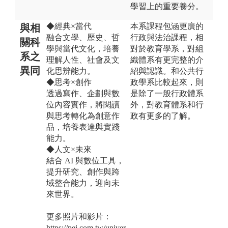
學習上的重要養分。
◆經典×當代
本系課程包涵更廣的
與相
融合文學、歷史、哲
行政與法治課程，相
關科
學與當代文化，培養
對於教育學系，對組
系之
理解人性、社會及文
織體系有更完整的介
異同
化思辨能力。
紹與認識。和公共行
◆思考×創作
政學系比較起來，則
透過寫作、企劃與數
是除了一般行政體系
位內容實作，將閱讀
外，對教育體系和行
與思考轉化為創意作
政有更多的了解。
品，培養表達與實踐
能力。
◆人文×未來
結合 AI 與數位工具，
提升研究、創作與跨
域整合能力，迎向未
來世界。
更多照片和影片：
https://pei.com.tw/univer