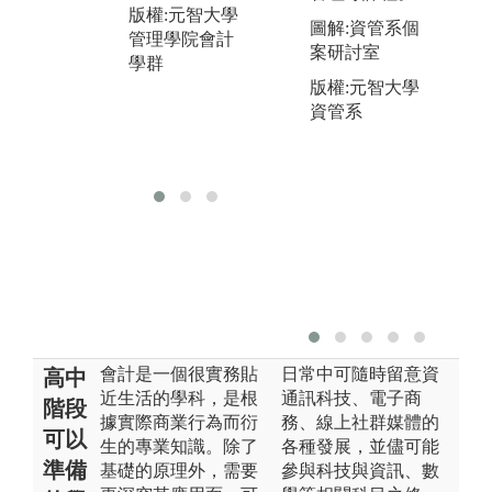
版權:元智大學
等。
圖解:資管系個
管理學院會計
案研討室
圖解:案例分析
學群
例圖
版權:元智大學
資管系
版權:元智大學
管理學院會計
學群
會計是一個很實務貼
日常中可隨時留意資
高中
近生活的學科，是根
通訊科技、電子商
階段
據實際商業行為而衍
務、線上社群媒體的
可以
生的專業知識。除了
各種發展，並儘可能
準備
基礎的原理外，需要
參與科技與資訊、數