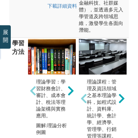
金融科技、社群媒
下載詳細資料
體），並透過多元入
學管道及跨領域思
維，激發學生各面向
潛能。
展
開
學習
方法
數
理論學習：學
理論課程：管
案例分析：以
用
習財務會計、
理及資訊領域
理論為基礎，
財
審計、成本會
之基本理論學
引進相關個案
分
計、稅法等理
科，如程式設
進行探討分
狀
論架構與實務
計、資料庫、
析，例如企業
全
應用。
統計學、會計
購併、企業舞
圖
學、經濟學、
弊、企業價值
圖解:理論分析
例
管理學、行銷
衡量與分析、
例圖
管理等課程。
管理決策制訂