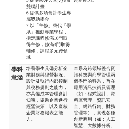
5.提供國外大學交換及
創新能力。
雙聯計畫
6.提供多項會計學生專
屬奬助學金
7.以「主修」替代「學
系」推動專業學程，
指定課程修滿10門取
得主修，修滿3門取得
輔修，課程多元跨領
域
培養學生具備分析企
本系為跨領域整合資
學科
業財務與經營狀況、
訊科技與商學管理兩
意涵
設計及執行內部控制
個學門的科系，旨在
與稅務規劃之能力，
應用資訊技術及管理
亦具備成本管理會計
（如：程式設計、資
知識，協助企業進行
料庫管理、資訊安
經營決策，以及查核
全、網路行銷、財務
企業財務報表之能
管理等），實現各種
力。
創新應用（如：人工
智慧、大數據分析、