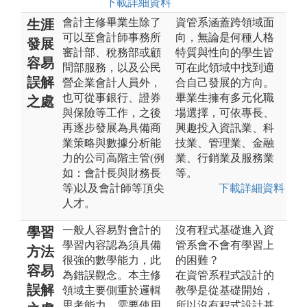
下載詳細資料
會計主修畢業生除了
資管系涵蓋跨領域面
生涯
可以至會計師事務所
向，無論是何種人格
發展
審計部、稅務部或顧
特質與性向的學生皆
容易
問部服務，以及公民
可在此領域中找到適
誤解
營企業會計人員外，
合自己發展的方向。
也可從事銀行、證券
畢業生擁有多元化職
之處
與保險等工作，之後
場選擇，可依專長、
再逐步發展為具備商
興趣投入資訊業、科
業策略與數據分析能
技業、管理業、金融
力的公司高階主管(例
業、行銷業及服務業
如：會計長與財務長
等。
等)以及會計師等頂尖
下載詳細資料
人才。
一般人容易對會計的
沒有程式基礎進入資
學習
學習內容認為須具備
管系會不會有學習上
方法
很強的數學能力，此
的困難？
容易
為錯誤觀念。本主修
在資管系程式設計的
誤解
領域主要側重於邏輯
教學是從基礎開始，
思考能力，需要使用
所以沒有程式設計基