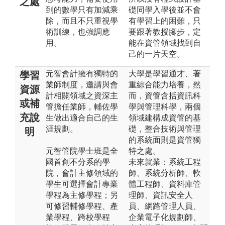
之處
到的數學只有加減乘
礎同學入學後並不會
除，而且不只重視學
有學習上的困難，只
術訓練，也強調應
要跟著教授腳步，定
用。
能在資管領域找到自
己的一片天空。
元智會計擁有獨特的
大學是學習通才、著
學習
業師制度，邀請與會
重綜合能力培養，然
資源
計相關領域之資深主
而，資管含括資訊科
或補
管擔任業師，輔佐學
學與管理科學，兩個
充說
生做出適合自己的生
領域建構成資管的基
涯規劃。
礎，整合技術與管理
明
的系統面則是資管獨
元智管院學士班是全
特之處。
國首創不分系的學
未來就業：系統工程
院，會計主修領域的
師、系統分析師、軟
學生可選擇會計專業
體工程師、資料庫管
學程為主修學程；另
理師、資訊安全人
可修習輔修學程、產
員、網路管理人員、
業學程、跨校學程
企業電子化規劃師、