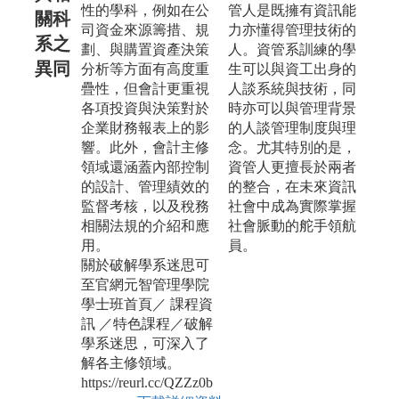
性的學科，例如在公
管人是既擁有資訊能
關科
司資金來源籌措、規
力亦懂得管理技術的
系之
劃、與購置資產決策
人。資管系訓練的學
異同
分析等方面有高度重
生可以與資工出身的
疊性，但會計更重視
人談系統與技術，同
各項投資與決策對於
時亦可以與管理背景
企業財務報表上的影
的人談管理制度與理
響。此外，會計主修
念。尤其特別的是，
領域還涵蓋內部控制
資管人更擅長於兩者
的設計、管理績效的
的整合，在未來資訊
監督考核，以及稅務
社會中成為實際掌握
相關法規的介紹和應
社會脈動的舵手領航
用。
員。
關於破解學系迷思可
至官網元智管理學院
學士班首頁／ 課程資
訊 ／特色課程／破解
學系迷思，可深入了
解各主修領域。
https://reurl.cc/QZZz0b