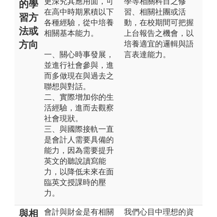
更深究其應用面，可
學等相關科目之修
的學
在高中時期累積以下
習、相關社團或活
習方
各種經驗，從中培養
動，在校期間可把握
法或
相關基本能力。
上台報告之機會，以
方向
培養適宜的邏輯與語
一、關心時事發展，
言表達能力。
並進行社會參與，進
而多做現在與過去之
聯想與對話。
二、實際增加你的生
活經驗，進而去觀察
社會現狀。
三、與國際接軌一直
是會計人需要具備的
能力，因為需要提升
英文的聽說讀寫能
力，以降低未來在面
臨英文授課時的壓
力。
會計與財金是有相關
我們心目中理想的資
與相