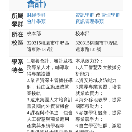
會計)
財經
學群
資訊
學群
跨
管理
學群
所屬
會計
學類
資訊管理
學類
學群
校本部
校本部
所在
校區
320315桃園市中壢區
320315桃園市中壢區
遠東路135號
遠東路135號
1.培養會計、審計及稅
本系致力於：
學系
務專業人才，輔導取
1.人工智慧及大數據分
特色
得專業證照
析能力；
2.業界資深主管擔任導
2.資安跨域攻防能力；
師，藉由互動達成就
3.業界專業實習，培養
業接軌
就業軟實力；
3.遠東集團人才培育計
4.海外移地教學，提昇
畫及國內外實習機會
國際移動力；
4.課程與時俱進，包含
5.參加學術競賽，提昇
人工智慧與商業應用
專業競爭力；
產業與永續學程等
6.自主學習社群，激發