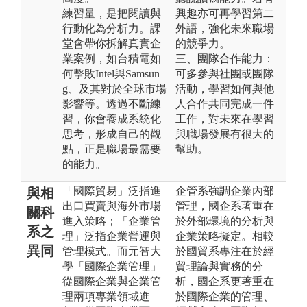
練習量，是把閱讀與
興趣亦可再學習第二
行動化為分析力。課
外語，強化未來職場
堂會帶你拆解真實企
的競爭力。
業案例，如台積電如
三、團隊合作能力：
何擊敗Intel與Samsun
可多參與社團或團隊
g、及其對於全球市場
活動，學習如何與他
影響等。透過不斷練
人合作共同完成一件
習，你會養成系統化
工作，對未來在學習
思考，形成自己的觀
與職場發展有很大的
點，正是職場最需要
幫助。
的能力。
「國際貿易」泛指進
企管系強調企業內部
與相
出口買賣與海外市場
管理，國企系著重在
關科
進入策略；「企業管
於外部環境的分析與
系之
理」泛指企業營運與
企業策略擬定。相較
異同
管理模式。而元智大
於國貿系專注在於經
學「國際企業管理」
貿理論與實務的分
從國際企業與企業管
析，國企系更著重在
理兩項專業領域進
於國際企業的管理、