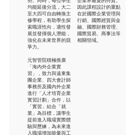
勢。同時，每位學生
企業界最愛的特質。
均能延後分流，大二
因此課程設計的重點
至大四可自由轉換主
在於國際企業管理與
修學程，有助學生探
行銷、國際經貿與金
索職涯性向，適性發
融、國際財務管理、
展並發揮個人潛能，
國際貿易、商事法等
強化在未來世界的競
相關領域。
爭力。
元智管院積極推廣
「海內外企業實
習」，致力與遠東集
團企業、四大會計師
事務所及國內外企業
進行「人才培育企業
實習計劃」合作，以
「實習」結合「就
業」為目標，讓學生
提前進入職場實際體
驗與歷練，為未來進
入職場增加能量與工