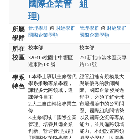
國際企業管
組
理)
管理
學群
跨
財經
學群
管理
學群
跨
財經
學群
所屬
國際企業
學類
國際企業
學類
學群
校本部
校本部
所在
校區
320315桃園市中壢區
251新北市淡水區英專
遠東路135號
路151號
1.本學士班以主修替代
經管組擁有規模最大
學系
學系推動專業學程，
與最優秀的教師團
特色
課程多元跨領域，選
隊。國際企業發展過
課彈性自主
程中，必須了解全球
2.大二自由轉換專業主
市場環境中的公司問
修
題、國際組織間情勢
3.主修領域「國際企業
以及國際交流等專業
管理」培養具備企業
能力，並具備跨領域
創新、營運管理技能
能力。本組設置跨領
與國際化策略專業人
域學分學程，以培養