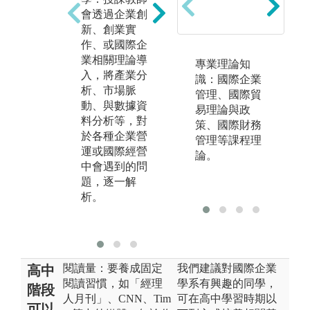
識
會透過企業創
全球案例之研
企
新、創業實
討，結合課程
或
作、或國際企
理論知識基
請
業相關理論導
礎，培養學生
專業理論知
由
入，將產業分
洞察問題、分
識：國際企業
論
析、市場脈
析問題、與解
管理、國際貿
分
動、與數據資
決問題之能
易理論與政
落
料分析等，對
力。
策、國際財務
業
於各種企業營
管理等課程理
過
運或國際經營
論。
作
中會遇到的問
快
題，逐一解
業
析。
不
涵
閱讀量：要養成固定
我們建議對國際企業
高中
閱讀習慣，如「經理
學系有興趣的同學，
階段
人月刊」、CNN、Tim
可在高中學習時期以
可以