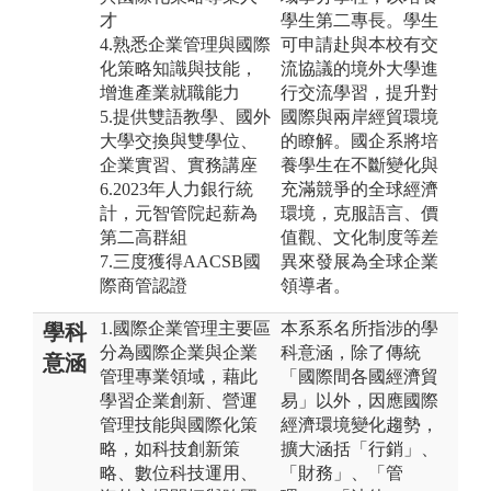
才
學生第二專長。學生
4.熟悉企業管理與國際
可申請赴與本校有交
化策略知識與技能，
流協議的境外大學進
增進產業就職能力
行交流學習，提升對
5.提供雙語教學、國外
國際與兩岸經貿環境
大學交換與雙學位、
的瞭解。國企系將培
企業實習、實務講座
養學生在不斷變化與
6.2023年人力銀行統
充滿競爭的全球經濟
計，元智管院起薪為
環境，克服語言、價
第二高群組
值觀、文化制度等差
7.三度獲得AACSB國
異來發展為全球企業
際商管認證
領導者。
1.國際企業管理主要區
本系系名所指涉的學
學科
分為國際企業與企業
科意涵，除了傳統
意涵
管理專業領域，藉此
「國際間各國經濟貿
學習企業創新、營運
易」以外，因應國際
管理技能與國際化策
經濟環境變化趨勢，
略，如科技創新策
擴大涵括「行銷」、
略、數位科技運用、
「財務」、「管