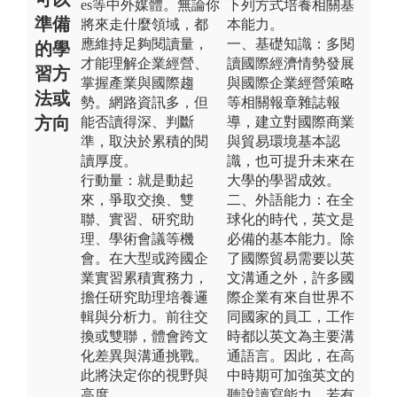
es等中外媒體。無論你
下列方式培養相關基
準備
將來走什麼領域，都
本能力。
應維持足夠閱讀量，
一、基礎知識：多閱
的學
才能理解企業經營、
讀國際經濟情勢發展
習方
掌握產業與國際趨
與國際企業經營策略
法或
勢。網路資訊多，但
等相關報章雜誌報
方向
能否讀得深、判斷
導，建立對國際商業
準，取決於累積的閱
與貿易環境基本認
讀厚度。
識，也可提升未來在
行動量：就是動起
大學的學習成效。
來，爭取交換、雙
二、外語能力：在全
聯、實習、研究助
球化的時代，英文是
理、學術會議等機
必備的基本能力。除
會。在大型或跨國企
了國際貿易需要以英
業實習累積實務力，
文溝通之外，許多國
擔任研究助理培養邏
際企業有來自世界不
輯與分析力。前往交
同國家的員工，工作
換或雙聯，體會跨文
時都以英文為主要溝
化差異與溝通挑戰。
通語言。因此，在高
此將決定你的視野與
中時期可加強英文的
高度。
聽說讀寫能力。若有