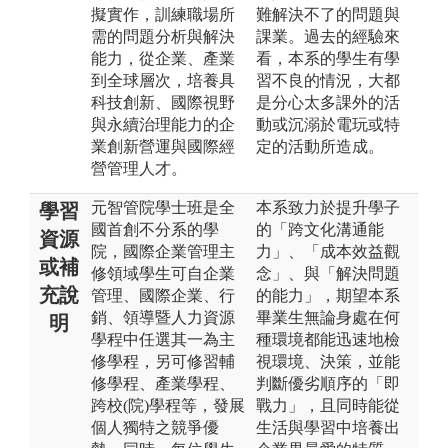
擬實作，訓練職場所
難解決不了的問題與
需的問題分析與解決
課業。過去的經驗來
能力，從企業、產業
看，本系的學生有學
到全球層次，培養具
習不良的情況，大都
科技創新、國際視野
是分心太多課外的活
與永續治理能力的企
動或沉溺於電玩或特
業創新營運與國際經
定的活動所造成。
營管理人才。
元智管院學士班是全
本系致力於提升學子
學習
國首創不分系的學
的「跨文化溝通能
資源
院，國際企業管理主
力」、「成本效益觀
或補
修領域學生可自企業
念」、與「解決問題
充說
管理、國際企業、行
的能力」，期望本系
銷、領導暨人力資源
畢業生無論身處在何
明
學程中任選其一為主
種環境都能迅速地檢
修學程，另可修習輔
視環境、決策，並能
修學程、產業學程、
判斷優劣順序的「即
跨校(院)學程等，發展
戰力」，且同時能從
個人獨特之競爭優
生活與學習中培養出