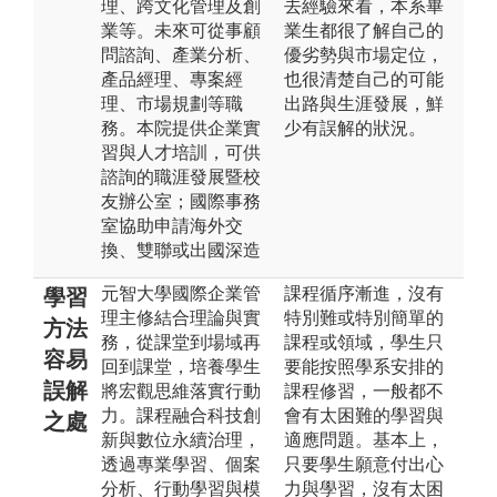
理、跨文化管理及創
去經驗來看，本系畢
業等。未來可從事顧
業生都很了解自己的
問諮詢、產業分析、
優劣勢與市場定位，
產品經理、專案經
也很清楚自己的可能
理、市場規劃等職
出路與生涯發展，鮮
務。本院提供企業實
少有誤解的狀況。
習與人才培訓，可供
諮詢的職涯發展暨校
友辦公室；國際事務
室協助申請海外交
換、雙聯或出國深造
元智大學國際企業管
課程循序漸進，沒有
學習
理主修結合理論與實
特別難或特別簡單的
方法
務，從課堂到場域再
課程或領域，學生只
容易
回到課堂，培養學生
要能按照學系安排的
誤解
將宏觀思維落實行動
課程修習，一般都不
力。課程融合科技創
會有太困難的學習與
之處
新與數位永續治理，
適應問題。基本上，
透過專業學習、個案
只要學生願意付出心
分析、行動學習與模
力與學習，沒有太困