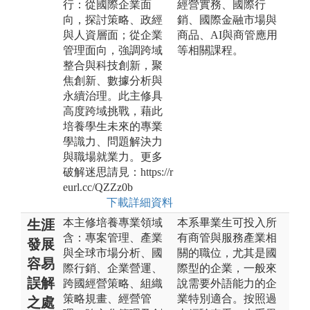
行：從國際企業面
經營實務、國際行
向，探討策略、政經
銷、國際金融市場與
與人資層面；從企業
商品、AI與商管應用
管理面向，強調跨域
等相關課程。
整合與科技創新，聚
焦創新、數據分析與
永續治理。此主修具
高度跨域挑戰，藉此
培養學生未來的專業
學識力、問題解決力
與職場就業力。更多
破解迷思請見：https://r
eurl.cc/QZZz0b
下載詳細資料
本主修培養專業領域
本系畢業生可投入所
生涯
含：專案管理、產業
有商管與服務產業相
發展
與全球市場分析、國
關的職位，尤其是國
容易
際行銷、企業營運、
際型的企業，一般來
誤解
跨國經營策略、組織
說需要外語能力的企
策略規畫、經營管
業特別適合。按照過
之處