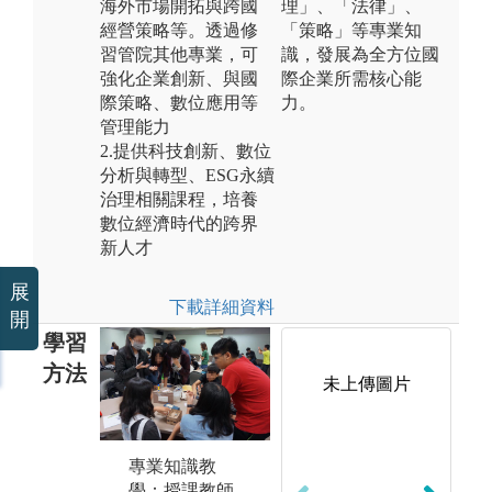
海外市場開拓與跨國
理」、「法律」、
經營策略等。透過修
「策略」等專業知
習管院其他專業，可
識，發展為全方位國
強化企業創新、與國
際企業所需核心能
際策略、數位應用等
力。
管理能力
2.提供科技創新、數位
分析與轉型、ESG永續
治理相關課程，培養
數位經濟時代的跨界
新人才
展
下載詳細資料
開
學習
方法
未上傳圖片
專業知識教
個案探討：透
實
學：授課教師
過實務個案或