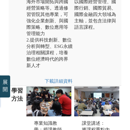
海外市場開拓與跨國
以國際經營管理、國
經營策略等。透過修
際行銷、國際貿易、
習管院其他專業，可
國際金融四大領域為
強化企業創新、與國
主軸，並包含法律與
際策略、數位應用等
語言課程。
管理能力
2.提供科技創新、數位
分析與轉型、ESG永續
治理相關課程，培養
數位經濟時代的跨界
新人才
下載詳細資料
展
開
學習
方法
課堂講述：
專業知識教
個案探討：透
實
將課程重點內
學：授課教師
過實務個案或