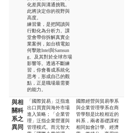
化差異與溝通挑戰。
此將決定你的視野與
高度。
練習量，是把閱讀與
行動化為分析力。課
堂會帶你拆解真實企
業案例，如台積電如
何擊敗Intel與Samsun
g、及其對於全球市場
影響等。透過不斷練
習，你會養成系統化
思考，形成自己的觀
點，正是職場最需要
的能力。
「國際貿易」泛指進
國際經營與貿易學系
與相
出口買賣與海外市場
與企業管理學系在商
關科
進入策略；「企業管
管學類是比較相近的
系之
理」泛指企業營運與
科系，兩者基礎課程
異同
管理模式。而元智大
相同如會計學、經濟