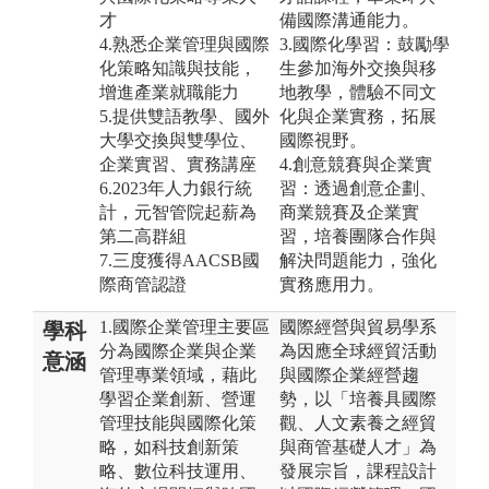
才
備國際溝通能力。
4.熟悉企業管理與國際
3.國際化學習：鼓勵學
化策略知識與技能，
生參加海外交換與移
增進產業就職能力
地教學，體驗不同文
5.提供雙語教學、國外
化與企業實務，拓展
大學交換與雙學位、
國際視野。
企業實習、實務講座
4.創意競賽與企業實
6.2023年人力銀行統
習：透過創意企劃、
計，元智管院起薪為
商業競賽及企業實
第二高群組
習，培養團隊合作與
7.三度獲得AACSB國
解決問題能力，強化
際商管認證
實務應用力。
1.國際企業管理主要區
國際經營與貿易學系
學科
分為國際企業與企業
為因應全球經貿活動
意涵
管理專業領域，藉此
與國際企業經營趨
學習企業創新、營運
勢，以「培養具國際
管理技能與國際化策
觀、人文素養之經貿
略，如科技創新策
與商管基礎人才」為
略、數位科技運用、
發展宗旨，課程設計