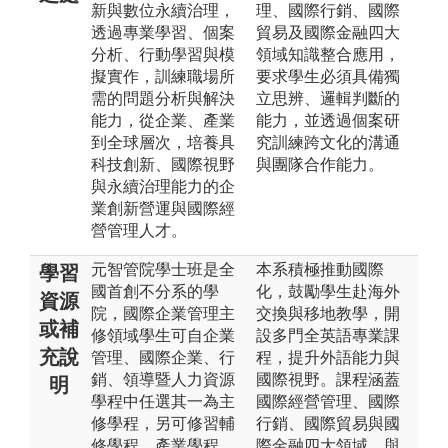
新與數位永續治理，
理、國際行銷、國際
透過專業學習、個案
貿易及國際金融四大
分析、行動學習與模
領域知識整合應用，
擬實作，訓練職場所
要求學生必須具備獨
需的問題分析與解決
立思辨、邏輯判斷的
能力，從企業、產業
能力，並透過個案研
到全球層次，培養具
究訓練跨文化的溝通
科技創新、國際視野
與團隊合作能力。
與永續治理能力的企
業創新營運與國際經
營管理人才。
元智管院學士班是全
本系積極推動國際
學習
國首創不分系的學
化，鼓勵學生赴海外
資源
院，國際企業管理主
交換與移地教學，開
或補
修領域學生可自企業
設多門全英語專業課
充說
管理、國際企業、行
程，提升外語能力與
銷、領導暨人力資源
國際視野。課程涵蓋
明
學程中任選其一為主
國際經營管理、國際
修學程，另可修習輔
行銷、國際貿易與國
修學程、產業學程、
際金融四大領域，與