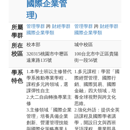
國際企業管
理)
管理
學群
跨
財經
學群
管理
學群
跨
財經
學群
所屬
國際企業
學類
國際企業
學類
學群
校本部
城中校區
所在
校區
320315桃園市中壢區
100台北市中正區貴陽
遠東路135號
街一段56號
1.本學士班以主修替代
1.多元課程：學習「國
學系
學系推動專業學程，
際經營管理、國際行
特色
課程多元跨領域，選
銷、國際貿易、國際
課彈性自主
金融」四大領域，培
2.大二自由轉換專業主
養全球視野與跨文化
修
思維。
3.主修領域「國際企業
2.強化外語：提供全英
管理」培養具備企業
語課程及國際學者講
創新、營運管理技能
學，開設日文與西班
與國際化策略專業人
牙語課程，畢業即具