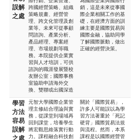
際行銷、企業營運、
為國際企業與國際行
誤解
跨國經營策略、組織
銷，這是未來從事國
策略規畫、經營管
際企業相關工作的基
之處
理、跨文化管理及創
礎，在經濟方面的訓
業等。未來可從事顧
練主要是國際貿易與
問諮詢、產業分析、
國際金融，協助同學
產品經理、專案經
了解國際脈動，做出
理、市場規劃等職
正確的經營決策。
務。本院提供企業實
習與人才培訓，可供
諮詢的職涯發展暨校
友辦公室；國際事務
室協助申請海外交
換、雙聯或出國深造
元智大學國際企業管
關於「國際貿易」，
學習
理主修結合理論與實
許多人可能誤以為學
方法
務，從課堂到場域再
習方法著重於「死記
容易
回到課堂，培養學生
硬背」國際貿易法規
誤解
將宏觀思維落實行動
與流程。然而，本系
力。課程融合科技創
課程是以國際經營管
之處