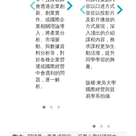
識
容以口述方式
會透過企業創
全球案例之研
企
並佐以投影片
新、創業實
討，結合課程
或
及影片播放的
作、或國際企
理論知識基
請
方式展現，深
業相關理論導
礎，培養學生
由
入淺出的介紹
入，將產業分
洞察問題、分
論
課程內容，務
析、市場脈
析問題、與解
分
求課程更加生
動、與數據資
決問題之能
落
動活潑，提升
料分析等，對
力。
業
同學學習的興
於各種企業營
過
趣。
運或國際經營
作
中會遇到的問
快
題，逐一解
版權:東吳大學
業
析。
國際經營與貿
不
易學系拍攝
涵