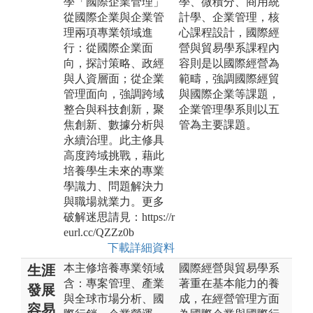
學「國際企業管理」
學、微積分、商用統
從國際企業與企業管
計學、企業管理，核
理兩項專業領域進
心課程設計，國際經
行：從國際企業面
營與貿易學系課程內
向，探討策略、政經
容則是以國際經營為
與人資層面；從企業
範疇，強調國際經貿
管理面向，強調跨域
與國際企業等課題，
整合與科技創新，聚
企業管理學系則以五
焦創新、數據分析與
管為主要課題。
永續治理。此主修具
高度跨域挑戰，藉此
培養學生未來的專業
學識力、問題解決力
與職場就業力。更多
破解迷思請見：https://r
eurl.cc/QZZz0b
下載詳細資料
本主修培養專業領域
國際經營與貿易學系
生涯
含：專案管理、產業
著重在基本能力的養
發展
與全球市場分析、國
成，在經營管理方面
容易