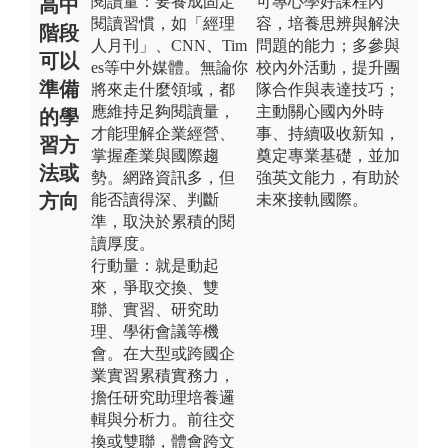
閱讀量：要養成固定
可專心學好課程內
高中
閱讀習慣，如「經理
容，培養思辨與解決
階段
人月刊」、CNN、Tim
問題的能力；多參與
可以
es等中外媒體。無論你
校內外活動，提升團
準備
將來走什麼領域，都
隊合作與表達技巧；
應維持足夠閱讀量，
主動關心國內外時
的學
才能理解企業經營、
事、持續吸收新知，
習方
掌握產業與國際趨
奠定專業基礎，並加
法或
勢。網路資訊多，但
強英文能力，有助於
方向
能否讀得深、判斷
未來接軌國際。
準，取決於累積的閱
讀厚度。
行動量：就是動起
來，爭取交換、雙
聯、實習、研究助
理、學術會議等機
會。在大型或跨國企
業實習累積實務力，
擔任研究助理培養邏
輯與分析力。前往交
換或雙聯，體會跨文