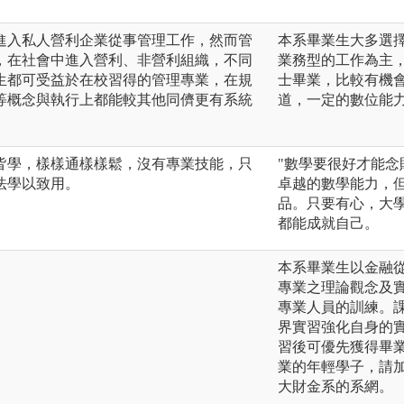
進入私人營利企業從事管理工作，然而管
本系畢業生大多選
，在社會中進入營利、非營利組織，不同
業務型的工作為主
生都可受益於在校習得的管理專業，在規
士畢業，比較有機
等概念與執行上都能較其他同儕更有系統
道，一定的數位能
皆學，樣樣通樣樣鬆，沒有專業技能，只
"數學要很好才能念
法學以致用。
卓越的數學能力，
品。只要有心，大
都能成就自己。
本系畢業生以金融
專業之理論觀念及
專業人員的訓練。
界實習強化自身的
習後可優先獲得畢
業的年輕學子，請
大財金系的系網。