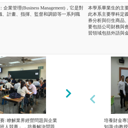
理(Business Management)，它是對
本學系畢業生的主
織、計畫、指揮、監督和調節等一系列職
此本系主要學科定
券分析與衍生商品
要包括公司財務與
習領域包括外語與
賽: 瞭解業界經營問題與企業
個案分析或研討: 
培養財金專
班人競賽」，培養解決問題
進行分組討論，培
知識:由教