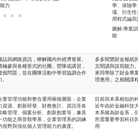
能力
團隊合作、責任心
學、保險學
場、衍生性
用程式編寫
圖解:專業
能
雜誌與網路資訊，瞭解國內外經濟發展、
多多閱覽財金報紙
積極參與各種形式的社團、營隊或講習，
文閱讀與說寫能力
發掘問題，並在團隊活動中學習協調合作
來同學除了財金專
力。
理應用」之相關課
企業管理功能和整合運用兩個層面：企業
目前與本系相似的
力資源、創新研發、財務會計、資訊等各
近年由於金融科技
策略管理、個案分析、創新創業等，兼具
本系雖為財金系，
一功能之商管類學系，企業管理系的訓練
所需重要學習科目
的視野與強化個人管理能力的廣度。
用