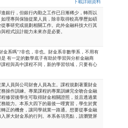
下載詳細資料
擇進銀行，但銀行內勤之工作已日漸稀少，轉而以
，如理專與保險從業人員，除非取得較高學歷如碩
會從事研究或規劃相關工作。此外金融科技大行其
力與程式設計能力未來亦是必要。
財金系嗎"?非也，非也。財金系非數學系，不用有
但是 有一定的數學底子有助於學習與分析金融商
學課程與高中課程不同，新的學習領域，只要有心
從業人員與公司財會人員為主。課程規劃著重財金
實務操作訓練。專業課程的專業訓練完全吻合金融
課程修習後學生可取得財金相關證照，並且透過業
實務能力。本系大四下的最後一哩實習，學生於實
業轉正的機會，讓同學就業一路通。想要從事金融
加入屏大財金系的行列。本系各項亮點，請瀏覽屏