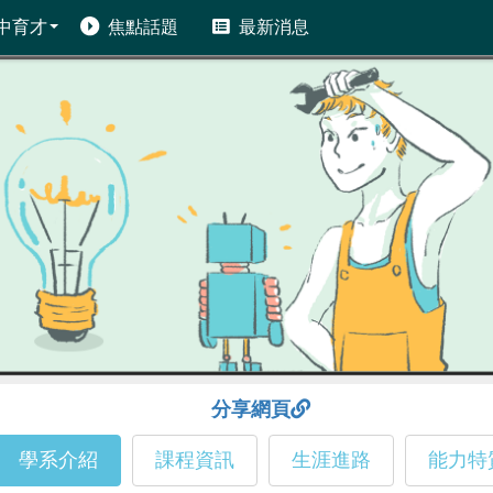
中育才
焦點話題
最新消息
分享網頁
學系介紹
課程資訊
生涯進路
能力特