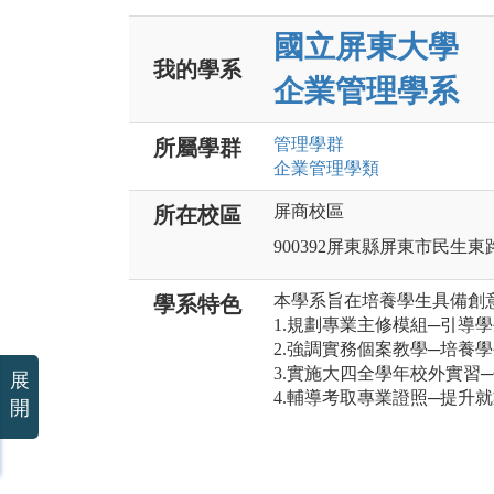
國立屏東大學
我的學系
企業管理學系
管理
學群
所屬學群
企業管理
學類
屏商校區
所在校區
900392屏東縣屏東市民生東
本學系旨在培養學生具備創
學系特色
1.規劃專業主修模組─引導
2.強調實務個案教學─培養
3.實施大四全學年校外實習
展
4.輔導考取專業證照─提升
開