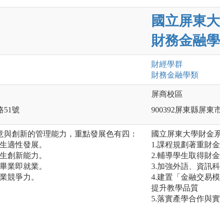
國立屏東大
財務金融學
財經
學群
財務金融
學類
屏商校區
路51號
900392屏東縣屏東
意與創新的管理能力，重點發展色有四：
國立屏東大學財金系
學生適性發展。
1.課程規劃著重財
學生創新能力。
2.輔導學生取得財
─畢業即就業。
3.加強外語、資訊
就業競爭力。
4.建置「金融交易
提升教學品質
5.落實產學合作與