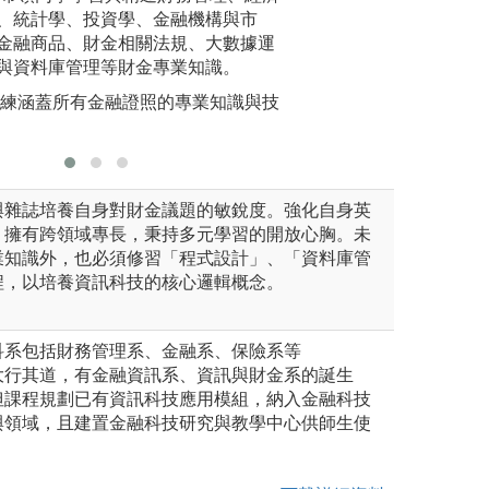
的能力。
、統計學、投資學、金融機構與市
後續影響。
案與時事
金融商品、財金相關法規、大數據運
解決問題
與資料庫管理等財金專業知識。
訓練涵蓋所有金融證照的專業知識與技
與雜誌培養自身對財金議題的敏銳度。強化自身英
。擁有跨領域專長，秉持多元學習的開放心胸。未
業知識外，也必須修習「程式設計」、「資料庫管
程，以培養資訊科技的核心邏輯概念。
科系包括財務管理系、金融系、保險系等
大行其道，有金融資訊系、資訊與財金系的誕生
但課程規劃已有資訊科技應用模組，納入金融科技
與領域，且建置金融科技研究與教學中心供師生使