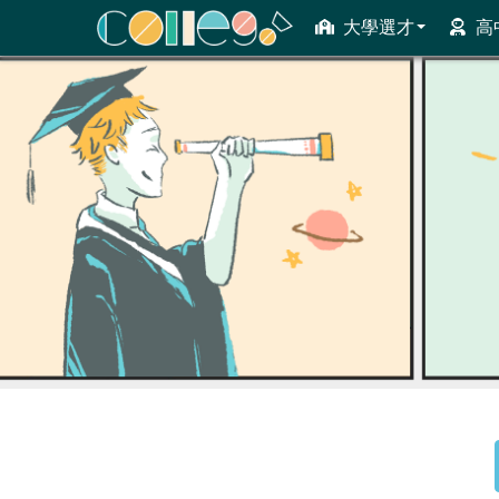
大學選才
高
ColleGo! 大學選才與高中育才輔助系統