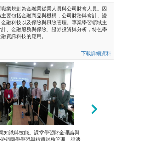
要職業規劃為金融業從業人員與公司財會人員。因
義主要包括金融商品與機構，公司財務與會計、證
、金融科技以及保險與風險管理。專業學習領域主
會計、金融服務與保險、證券投資與分析，特色學
金融資訊科技的應用。
下載詳細資料
針對國內外實務教學個案，學生
業知識與技能。課堂學習財金理論與
執行畢業專題: 
廣泛接觸
養分析解決問題、溝通協調、
授帶領同學學習與精通財務管理、經濟
業專題，以實際訪
個案報告與