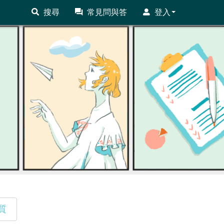
搜尋
常見問與答
登入
質