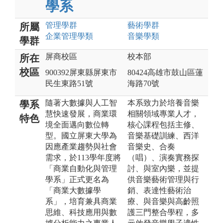
學系
管理
學群
藝術
學群
所屬
企業管理
學類
音樂
學類
學群
屏商校區
校本部
所在
校區
900392屏東縣屏東市
80424高雄市鼓山區蓮
民生東路51號
海路70號
隨著大數據與人工智
本系致力於培養音樂
學系
慧快速發展，商業環
相關領域專業人才，
特色
境全面邁向數位轉
核心課程包括主修、
型。國立屏東大學為
音樂基礎訓練、西洋
因應產業趨勢與社會
音樂史、合奏
需求，於113學年度將
（唱）、演奏實務探
「商業自動化與管理
討、與室內樂，並提
學系」正式更名為
供音樂藝術管理與行
「商業大數據學
銷、表達性藝術治
系」，培育兼具商業
療、與音樂與高齡照
思維、科技應用與數
護三門整合學程，多