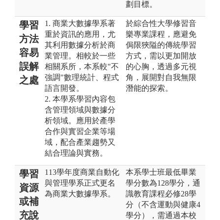
劃目標。
1. 商業大數據學系著
於綜合性大學修習音
學習
重於資訊的應用，尤
樂專業課程，應避免
方法
其利用數據分析於商
侷限狹隘的傳統學習
容易
業管理。相較於一些
方式，需以更加開放
誤解
相關系所，本系較"不
的心胸，透過多元視
強調"數理統計、程式
角，展開對自我無限
之處
語言開發。
潛能的探索。
2. 本學系學習內容包
含管理領域與數據分
析領域。應用於產學
合作與實習企業等場
域，配合產業趨勢又
結合理論與實務。
113學年度商業自動化
本系學士班最低畢業
學習
與管理學系正式更名
學分數為128學分，通
資源
為商業大數據學系。
識教育課程必修28學
或補
分（不含運動與健康4
充說
學分），需通過本校