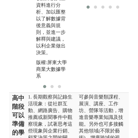
狀況或問題描
材
資料進行分
述，印證理論
維
析、加以匯整
觀念與方法並
則
以了解數據背
尋求問題的解
作
後意義與規
決方案。
行
則，並進一步
法
解釋與建議，
版權:屏東大學
以利企業做出
商業大數據學
版
決策。
系
商
系
版權:屏東大學
商業大數據學
系
1. 長期觀察與記錄生
可參與音樂類課程、
高中
活現象：從社群互
展演、講座、工作
階段
動、網路廣告、購物
坊、營隊等活動，增
可以
推薦或新聞事件中觀
進音樂專業知識及技
準備
察現象，試著思考這
能。另外也可多接觸
些現象與企業行銷、
其他領域(不限於藝
的學
顧客決策之間的關
術)，增廣跨域的視