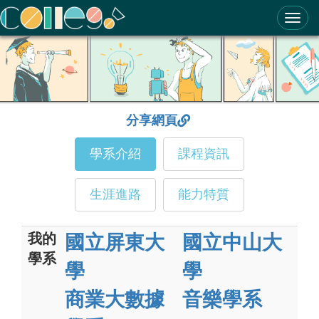
ColleGo! 大學選才與高中育才輔助系統
分享網頁
學系介紹
課程資訊
生涯進路
能力特質
我的
國立屏東大
國立中山大
學系
學
學
商業大數據
音樂學系