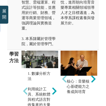
智慧、雲端運算、程
忱，進而朝向培育音
式設計等技能，並應
樂專業相關領域領導
展
用於行銷、財務、營
人才之目標邁進，為
開
運等商業管理領域，
本學系課程素養與發
強調理論與實務並
展方針。
重。
3. 本系隸屬於管理學
院，屬於管理學門。
學習
方法
3
1. 數據分析方
法
法
核心：音樂核
2. 個案研究方
心基礎能力之
法
邏
利用統計工
養成與培育
是
具、系統軟體
針對實際的企
輯
與程式語言對
業案例，提供
中
收集來的大量