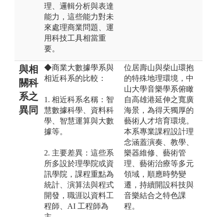
理、邏輯分析與表達
能力，這些能力對未
來處理商業問題、運
用科技工具相當重
要。
◆商業大數據學系與
位居壽山與柴山環抱
與相
相近科系的比較：
的特殊地理環境，中
關科
山大學音樂學系俯瞰
系之
1. 相近科系名稱：智
自高雄港延伸之寬廣
異同
慧數據科學、資料科
海景，為得天獨厚的
學、智慧運算與大數
藝術人才培育環境。
據等。
本系專業課程設計理
念涵蓋演奏、教學、
2. 主要差異：這些系
樂器維修、藝術管
所多設於理學院或資
理、藝術治療等多元
訊學院，課程重點為
領域，順應時勢變
統計、演算法與程式
遷，持續開設科技與
開發，職涯以資料工
音樂結合之特色課
程師、AI 工程師為
程。
主。