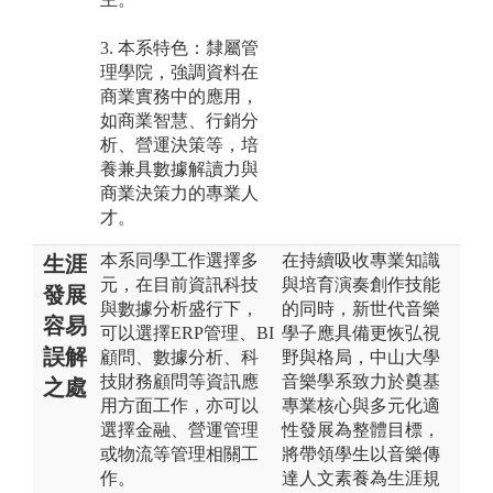
3. 本系特色：隸屬管
理學院，強調資料在
商業實務中的應用，
如商業智慧、行銷分
析、營運決策等，培
養兼具數據解讀力與
商業決策力的專業人
才。
本系同學工作選擇多
在持續吸收專業知識
生涯
元，在目前資訊科技
與培育演奏創作技能
發展
與數據分析盛行下，
的同時，新世代音樂
容易
可以選擇ERP管理、BI
學子應具備更恢弘視
誤解
顧問、數據分析、科
野與格局，中山大學
技財務顧問等資訊應
音樂學系致力於奠基
之處
用方面工作，亦可以
專業核心與多元化適
選擇金融、營運管理
性發展為整體目標，
或物流等管理相關工
將帶領學生以音樂傳
作。
達人文素養為生涯規