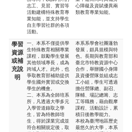
志工、見習、實習等
心障礙及資賦優異兩
活動建構特殊教育專
類教育專業知能。
業知能，並支持學生
自主學習社群的各項
活動。
一、本系不僅提供學
本系系學會社團蓬勃
學習
生特殊教育相關專業
發展，頗具規模與特
資源
課程，鼓勵學生發展
色。長期與教育部和
或補
其他領域專長，成為
臺北市特教資源中心
充說
跨域人才。此外，也
合作，舉辦國小身障
爭取教育部補助提供
及資優營隊並組成志
明
學生國外實習或交換
工小組，學生可透過
學生的機會。
擔任營隊總、副召、
二、本系為全師培系
隊輔、場記總籌、志
所，凡透過大學多元
工等職務，藉由觀摩
入學管道錄取之學
課程、活動設計，累
生，皆為特教師培
積日後教學能力。
生，得於課業完成並
本校為臺灣地區歷史
符合相關規定後，取
最悠久的大學，本系