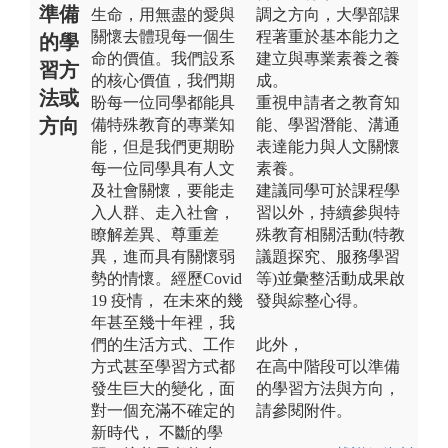
準備
生命，用無盡的愛與
調之方向，大學部課
關懷去體現每一個生
程著重於基本能力之
的學
命的價值。我們設系
建立與專業素養之養
習方
的核心價值，我們期
成。
法或
盼每一位同學都能具
重視申請者之教育知
方向
備特殊教育的專業知
能、學習潛能、溝通
能，但是我們更期盼
表達能力與人文關懷
每一位同學具有人文
素養。
及社會關懷，要能走
建議同學可於課程學
入人群、走入社會，
習以外，持續參與特
瞭解差異、尊重差
殊教育相關活動(特教
異，進而具有關懷弱
議題探究、服務學習
勢的情懷。經歷Covid
等)並彙整活動成果啟
19 疫情， 在未來的幾
發與綜整心得。
年甚至幾十年裡，我
們的生活方式、工作
此外，
方式甚至學習方式都
在高中階段可以準備
發生巨大的變化，面
的學習方法與方向，
對一個充滿不確定的
請參閱附件。
新時代， 不斷的學