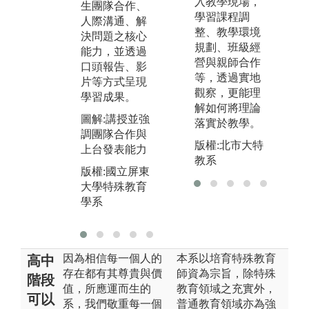
入教學現場，
生團隊合作、
殊
動，累積班級
學習課程調
人際溝通、解
及
經營、教案撰
整、教學環境
決問題之核心
更
寫、教材教具
規劃、班級經
能力，並透過
學
製作、台風儀
營與親師合作
口頭報告、影
活
態等經驗。
等，透過實地
片等方式呈現
觀察，更能理
圖
學習成果。
圖解:校外參訪
解如何將理論
學
及實地見習及
圖解:講授並強
落實於教學。
實習
版
調團隊合作與
版權:北市大特
大
上台發表能力
版權:國立屏東
教系
學
大學特殊教育
版權:國立屏東
學系
大學特殊教育
學系
因為相信每一個人的
本系以培育特殊教育
高中
存在都有其尊貴與價
師資為宗旨，除特殊
階段
值，所應運而生的
教育領域之充實外，
可以
系，我們敬重每一個
普通教育領域亦為強