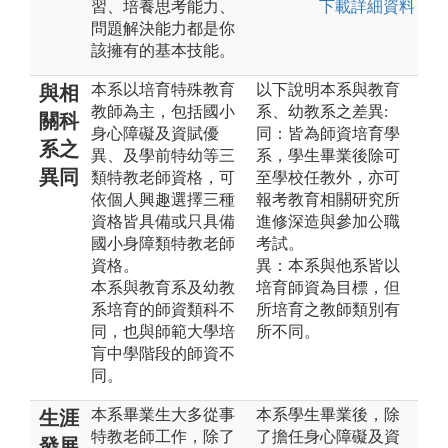
習、培養思考能力、
下載詳細資料
問題解決能力都是你
該擁有的基本技能。
本系以培育特殊教育
以下說明本系與教育
與相
教師為主，包括國小
系、幼教系之差異:
關科
身心障礙及資賦優
同：皆為師資培育學
系之
異、及學前特幼等三
系，學生畢業後除可
異同
類特教老師資格，可
至學校任教外，亦可
依個人興趣選擇三種
報考教育相關研究所
資格皆具備或只具備
進修深造與參加公職
國小身障類特教老師
考試。
資格。
異：本系與他系皆以
本系與教育系及幼教
培育師資為目標，但
系培育的師資類科不
所培育之教師類別有
同，也與師範大學培
所不同。
肓中學階段的師資不
同。
本系畢業生大多從事
本系學生畢業後，除
生涯
特教老師工作，除了
了擔任身心障礙及資
發展