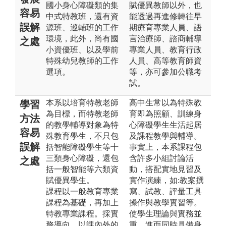
國小身心障礙類的集
賦優異教師以外，也
容易
中式特教班，還有資
能透過再進修轉往早
誤解
源班、巡輔班的工作
期療育專業人員、語
環境，此外，尚有國
言治療師、諮商輔導
之處
小資優班、以及學前
專業人員、教育行政
特殊幼兒教師的工作
人員、高等教育師資
選項。
等，亦可參加公職考
試。
本系以培育特教老師
高中生常以為特殊教
學習
為目標，而特教老師
育即為照顧、訓練身
方法
的教學輔導對象為特
心障礙學生生活起居
容易
殊教育學生，不只包
及課程教學與輔導。
誤解
括智能障礙學生等十
事實上，本系課程包
三類身心障礙，還包
含許多小組討論活
之處
括一般智能等六類資
動，搭配實地見習及
賦優異學生。
實作演練，如:教案撰
課程以一般教育專業
寫、試教、評量工具
課程為基礎，再加上
操作與教學實習等。
特教專業課程。採實
使學生理論與實務並
務導向，以課內外的
重，進而同時具備身