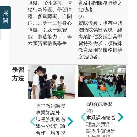
障礙、腦性麻痺、情
育及相關服務措施之
緒行為障礙、學習障
協助者。
展
礙、多重障礙、自閉
(2)
開
症……等十三類身心
資賦優異，指有卓越
障礙，以及一般智
潛能或傑出表現，經
能、創造能力……等
專業評估及鑑定具學
六類資賦優異學生。
習特殊需求，須特殊
教育及相關服務措施
之協助者。
學習
方法
配合課程至校
觀察(實地學
除了教師講授
利
外參訪學校及
習)
專業知識外，
心
機構，增加見
本系課程結合
課程強調透過
資
識。安排教學
理論與實作，
學生分組討論
舉
現場觀摩及見
讓學生實際進
合作，培養學
動
習、實習活