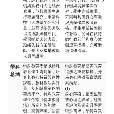
格，課程強調理論基
畢業學分128內含身心
礎與實務能力之結合
障礙與資賦優異課
應用，並鼓勵學生進
程，學生完成修課，
行專題研究，申請科
可同時具備身心障礙
技部大專學生研究計
與資賦優異教師資
畫，並可以依興趣取
格。學生畢業後除擔
得溝通訓練輔導員、
任教職，另可任職特
學習輔助犬領犬員、
教行政部門和身心障
延緩失智方案管理
礙療育機構，亦可繼
師、長照及機構教保
續進修深造。
人員等證照。
特殊教育學是以特殊
特殊教育是國家教育
學科
教育學生為對象，研
進步之重要指標，分
意涵
究其身心特質與適性
為身心障礙及資賦優
課程、教材教法與評
異兩類。
量、及其輔導策略的
(1)
專業學門。特殊教育
身心障礙，指因生理
學生係指《特殊教育
或心理之障礙，經專
法》所定的智能障
業評估及鑑定具學習
礙、聽覺障礙、語言
特殊需求，須特殊教