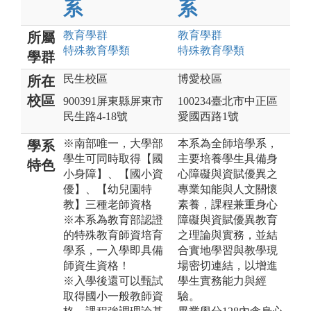
系
系
教育
學群
教育
學群
所屬
特殊教育
學類
特殊教育
學類
學群
民生校區
博愛校區
所在
校區
900391屏東縣屏東市
100234臺北市中正區
民生路4-18號
愛國西路1號
※南部唯一，大學部
本系為全師培學系，
學系
學生可同時取得【國
主要培養學生具備身
特色
小身障】、【國小資
心障礙與資賦優異之
優】、【幼兒園特
專業知能與人文關懷
教】三種老師資格
素養，課程兼重身心
※本系為教育部認證
障礙與資賦優異教育
的特殊教育師資培育
之理論與實務，並結
學系，一入學即具備
合實地學習與教學現
師資生資格！
場密切連結，以增進
※入學後還可以甄試
學生實務能力與經
取得國小一般教師資
驗。