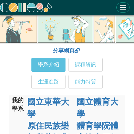
ColleGo! 大學選才與高中育才輔助系統
分享網頁
學系介紹
課程資訊
生涯進路
能力特質
我的
國立東華大
國立體育大
學系
學
學
原住民族樂
體育學院體