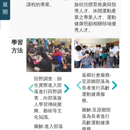
展
課程的專業。
族幼兒體育推廣與指
導人才、休閒運動產
開
業之專業人才、運動
健康照顧相關領域優
秀人才。
學習
方法
返鄉社會服務-
實作展演：透
田野調查：師
團
至原鄉部落為
過課堂所習之
生實際進入部
生
長者進行高齡
學理知識結合
落進行田野調
意
運動健康服
部落田野調查
查，向部落族
他
務。
之傳統文化進
人學習傳統樂
進
行藝術及樂舞
圖解:至原鄉部
舞、藝術等文
討
之創作及展
落為長者進行
化知識。
圖
演。
高齡運動健康
圖解:進入部落
民
服務