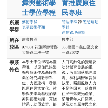
舞與藝術學
育推廣原住
士學位學程
民專班
藝術
學群
管理
學群
跨
遊憩運動
所屬
表演藝術
學類
學群
學群
運動管理
學類
壽豐校區
校本部
所在
校區
974301 花蓮縣壽豐鄉
333桃園市龜山區文化
大學路二段一號
一路250號
本學士學位學程為臺
人口高齡化的變遷及
學系
灣唯一以原住民族樂
幼兒體育發展的重
特色
舞與藝術作為基礎專
視，考量部落地理環
業的研究與教學單
境、福利與醫療資源
位，力圖建構、發展
缺乏、照顧服務人力
以原住民族文化、哲
不足等因素，落實原
學與美學為基礎的樂
住民部落觀光產業、
舞與藝術知識、實踐
部落青年人口回流，
體系，結盟族群、部
以及結合原住民文化