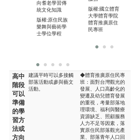
圖解:卡那卡那
向耆老學習傳
與
富族傳統樂舞
版權:國立體育
統文化知識
版
之實作展演
大學體育學院
版權:原住民族
樂
體育推廣原住
版權:原住民族
樂舞與藝術學
士
民專班
樂舞與藝術學
士學位學程
士學位學程
建議平時可以多接觸
◆體育推廣原住民專
高中
部落活動或參與藝文
班：面對台灣觀光的
階段
活動。
發展、人口高齡化的
可以
變遷及幼兒體育發展
準備
的重視，考量部落地
理環境、福利與醫療
的學
資源缺乏、照顧服務
習方
人力不足等因素，落
法或
實原住民部落觀光產
方向
業、部落青年人口回