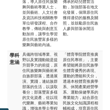
落，導入原住民族樂
傳承的幼兒體育活
舞與藝術專業人士，
動，加強部落在地文
並與藝術、人文社會
化發展，保障原住民
及資訊科技相關教學
獲得適切的服務及關
單位研發課程、合作
照，並鼓勵原住民族
教學，傳統與創意互
人參與部落休閒活
動加持，讓學生學習
動。
原住民族豐富多樣的
樂舞與藝術內涵。
具備跨領域專業、視
「體育學院體育推廣
學科
野以及實踐動能是提
原住民專班」，主要
意涵
升競爭力的前提，原
希望能將原住民族學
住民族樂舞與藝術來
生體育優秀的表現、
自族群部落，透過展
運動的潛能和天分，
演、實踐，連結族群
透過本校體育推廣學
部落的生活，以汲取
系、休閒產業經營學
養分；部落豐富多樣
系、運動保健學系的
的文化資產，佐以現
專業能力，結合原住
代樂舞、藝術專業知
民族文化知識課程相
識，增強本學士學程
輔相成，培育原住民