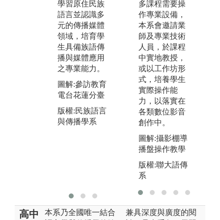
語
學習原住民族
多課程需要操
灣語言與傳播
域
語言並認識多
作專業設備，
發展，注入嶄
必
元的傳播媒體
本系會邀請業
新的能量。本
製
領域，培育學
師及專業技術
系學生約一半
來
生具備族語傳
人員，於課程
為原住民一半
業
播與媒體應用
中實地教授，
為漢人，但我
集
之專業能力。
或以工作坊形
們不分原漢，
現
式，培養學生
彼此切磋琢磨
圖解:參訪教育
有
實際操作能
一同成長，實
電台花蓮分臺
情
力，以落實在
踐多元族群共
劇
版權:民族語言
各類數位影音
存共榮的理
等
與傳播學系
創作中。
想。
圖
圖解:攝影棚導
圖解:112級畢
製
播盤操作教學
業製作
版
版權:聯大語傳
版權:民族語言
與
系
與傳播學系
本系乃全國唯一結合
兼具深度與廣度的閱
高中