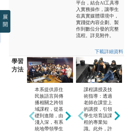
平台，結合AI工具導
入實務操作，讓學生
在真實媒體環境中，
展
實踐從內容企劃、製
開
作到數位分發的完整
流程。詳見附件。
下載詳細資料
學習
方法
本系提供原住
課程講授及技
本
民族語言與傳
術指導：透過
本系注重學生
與
播相關之跨領
老師在課堂上
從多元視野探
域
域課程，從基
的講授，引領
討問題的能力
有
礎到進階，由
學生培育該課
訓練，以培育
與
淺入深，有系
程的專業知
民族語言與傳
培
統地帶領學生
識。此外，許
播尖兵，為台