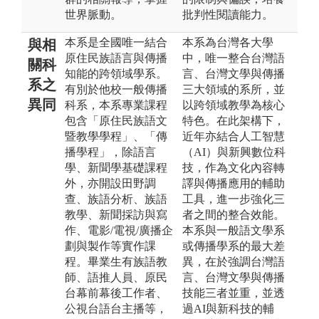
世界脈動。
批判性閱讀能力。
本系是全國唯一結合
本系為台灣各大學
與相
原住民族語言與傳播
中，唯一整合台灣語
關科
知能的跨領域學系。
言、台灣文學與傳播
系之
有別於他校一般傳播
三大領域的系所，並
異同
科系，本系專業課程
以跨領域教學為核心
包含「原住民族語文
特色。在此架構下，
暨教學學程」、「傳
近年亦結合人工智慧
播學程」，除語言
（AI）與新興數位科
學、新聞學基礎課程
技，作為文化內容轉
外，亦開設田野調
譯與傳播應用的輔助
查、族語分析、族語
工具，進一步強化三
教學、新聞採訪與寫
者之間的整合效能。
作、電影/電視/廣播企
本系與一般語文學系
劃與製作等實作課
或傳播學系的最大差
程。畢業生有族語教
異，在於強調台灣語
師、語推人員、原民
言、台灣文學與傳播
台幕前幕後工作者、
技能三者並重，並透
公視台語台主播等，
過AI與新科技的輔