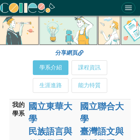
ColleGo! 大學選才與高中育才輔助系統
分享網頁
學系介紹
課程資訊
生涯進路
能力特質
我的
國立東華大
國立聯合大
學系
學
學
民族語言與
臺灣語文與