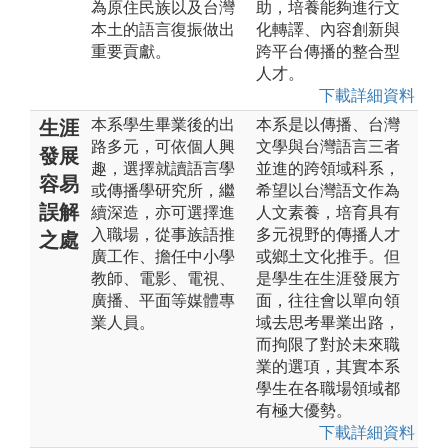
為原住民族以及台灣
助，培養能夠進行文
本土的語言復振做出
化轉譯、內容創新與
重要貢獻。
跨平台傳播的整合型
人才。
下載詳細資料
本系學生畢業後的出
本系是以傳播、台灣
生涯
路多元，可依個人興
文學與台灣語言三者
發展
趣，選擇就讀語言學
並進的跨領域科系，
容易
或傳播學研究所，繼
希望以台灣語文作為
誤解
續深造，亦可選擇進
人文素養，培育具有
入職場，從事族語推
多元視野的傳播人才
之處
廣工作、擔任中小學
或鄉土文化推手。但
教師、電影、電視、
是學生在生涯發展方
廣播、平面等媒體專
面，往往會以單向領
業人員。
域去思考畢業出路，
而拘限了對於未來職
業的選項，其實本系
學生在各職場領域都
有極大優勢。
下載詳細資料