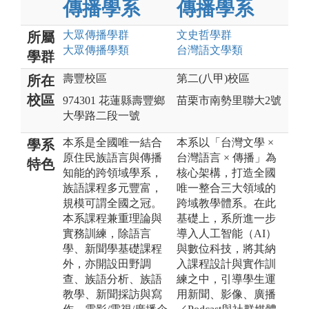
傳播學系
傳播學系
大眾傳播
學群
文史哲
學群
所屬
大眾傳播
學類
台灣語文
學類
學群
壽豐校區
第二(八甲)校區
所在
校區
974301 花蓮縣壽豐鄉
苗栗市南勢里聯大2號
大學路二段一號
本系是全國唯一結合
本系以「台灣文學 ×
學系
原住民族語言與傳播
台灣語言 × 傳播」為
特色
知能的跨領域學系，
核心架構，打造全國
族語課程多元豐富，
唯一整合三大領域的
規模可謂全國之冠。
跨域教學體系。在此
本系課程兼重理論與
基礎上，系所進一步
實務訓練，除語言
導入人工智能（AI）
學、新聞學基礎課程
與數位科技，將其納
外，亦開設田野調
入課程設計與實作訓
查、族語分析、族語
練之中，引導學生運
教學、新聞採訪與寫
用新聞、影像、廣播