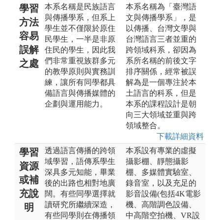
本系名稱是民族語言
本系名稱為「臺灣語
學習
與傳播學系，但系上
文與傳播學系」，是
方法
學生並不僅限於原住
以傳播、台灣文學與
容易
民學生，一半是非原
台灣語言三者並重的
誤解
住民的學生，因此我
跨領域科系，卻因為
們非常重視族群多元
系所名稱的前後文字
之處
的教學原則與實務訓
排序關係，經常被誤
練，讓所有同學都具
解為是一個專注於本
備語言與傳播媒體的
土語言的科系，但是
企劃與運用能力。
本系的課程設計是朝
向三大領域並重與跨
領域整合。
下載詳細資料
透過語言傳播的跨領
本系設有專業的虛擬
學習
域學習，語傳系學生
攝影棚、靜態攝影
資源
深具多元知能，畢業
棚、多媒體實驗室、
或補
後的出路也相對地廣
錄音室，以及充足的
充說
闊。有些同學選擇就
影音設備(包括4K電影
讀研究所繼續深造，
機、高階調色設備、
明
有些同學則在傳播領
中高階空拍機、VR設