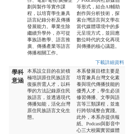
作、電影/電視/廣播企
／Podcast與社群媒體
劃與製作等實作課
等形式，結合AI輔助
程，以培育學生兼具
創作與分析技術，探
語言紀錄分析及傳播
索台灣語言與文學在
發展能力。畢業生除
當代媒體環境中的多
繼續升學外，亦可從
元呈現方式，並回應
事族語教學、語言推
數位時代的文化再現
廣、傳播產業等語言
與傳播的核心議題。
傳播相關工作。
下載詳細資料
本系設立目的在於積
本系發展目標主要是
學科
極培訓原住民族語言
培育兼具台灣文化素
意涵
復振所需人才，以科
養與現代傳播技能的
學的方法記錄原住民
優秀人才，學生必須
族語言，並透過現代
修習傳播、文學與語
傳播知能，活化台灣
言等三類課程，並進
原住民族語言文化生
行跨領域整合實踐。
態。
此外，本系亦提供報
紙、Podcast與影音中
心三大校園實習媒體