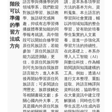
語言學與傳播學的跨
讀，是本系各項學習
階段
領域學系，我們歡迎
方法的基本方向。資
可以
對族語學習、族語教
料蒐集、本土語言的
準備
學、族語研究感興
學習與社會實踐，輔
趣，抑或有志學習傳
以跨領域知識的整合
的學
播媒體專業知能的同
學習，皆有助於培養
習方
學報考就讀。高中階
學生紮實的人文素
法或
段可以開始自修學習
養，並進一步強化其
方向
原住民族語言，若能
學習方法的持續性。
參加「原住民族語言
在此基礎上，本系亦
能力認證測驗」更
導入人工智能（AI）
佳，非原住民族同學
與數位科技，作為輔
則可先加強自我族群
助閱讀與知識建構的
語言能力，進入本系
工具。例如，透過AI
後再開始學習原住民
進行文本整理、重點
族語言；可多閱讀台
提取、跨語言轉譯與
灣歷史、族群接觸史
資料比較，協助學生
等相關書籍文獻；多
在大量資訊中建立理
關心國內外大事，尤
解脈絡；同時也引導
其是國內外原住民族
學生反思AI生成內容
群的相關報導，掌握
的限制與偏誤，培養