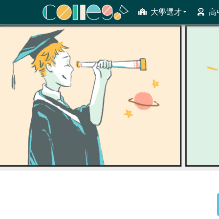
大學選才
高
ColleGo! 大學選才與高中育才輔助系統