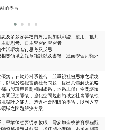
題論文，
共融的學習
圖解:問題
省思及多多參與校內外活動加以印證、應用、批判
位主動思考、自主學習的學習者
的生活環境進行思考及反思
域相關領域之報章雜誌以及書籍，進而學習到額外
大優勢，在於跨科系整合，並重視社會思維之環境
養，以利於發掘當前社會問題，提出具體解決策略
於都市與環境規劃相關學系，本系非僅止空間議題
社會問題之關懷，強化空間規劃領域之社會關懷軟
環境設計之能力。透過社會關懷的學習，以融入空
跨領域之問題解決方案。
系，畢業後想要從事教職，需參加全校教育學程甄
教師資格檢定及甄選，擔任國小老師。本系亦開設