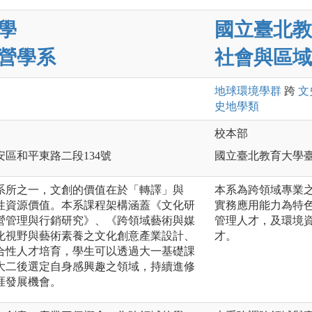
學
國立臺北教
營學系
社會與區域
地球環境
學群
跨
文
史地
學類
校本部
區和平東路二段134號
國立臺北教育大學臺
系所之一，文創的價值在於「轉譯」與
本系為跨領域專業
性資源價值。本系課程架構涵蓋《文化研
實務應用能力為特
營管理與行銷研究》、《跨領域藝術與媒
管理人才，及環境
化視野與藝術素養之文化創意產業設計、
才。
合性人才培育，學生可以透過大一基礎課
大二後選定自身感興趣之領域，持續進修
涯發展機會。