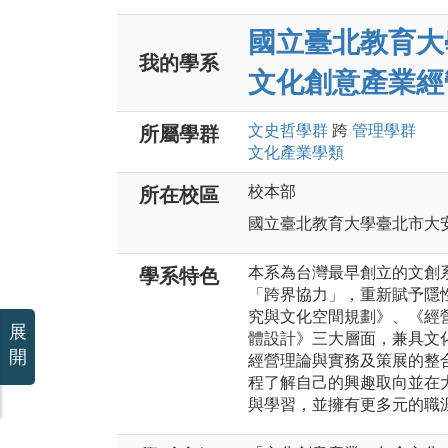
國立臺北教育大
我的學系
文化創意產業經
文史哲
學群
跨
管理
學群
所屬學群
文化產業
學類
校本部
所在校區
國立臺北教育大學臺北市大安
本系為台灣最早創立的文創
學系特色
「跨界協力」，重新賦予隱
究與文化空間規劃》、《經
展
體設計》三大層面，兼具文
開
經營理論與實務及策展的整
程了解自己的興趣取向並在
與學習，並擁有更多元的職