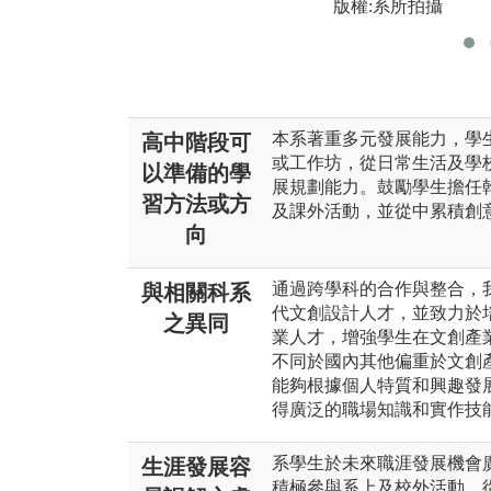
版權:系所拍攝
本系著重多元發展能力，學
高中階段可
或工作坊，從日常生活及學
以準備的學
展規劃能力。鼓勵學生擔任
習方法或方
及課外活動，並從中累積創
向
通過跨學科的合作與整合，
與相關科系
代文創設計人才，並致力於
之異同
業人才，增強學生在文創產
不同於國內其他偏重於文創
能夠根據個人特質和興趣發
得廣泛的職場知識和實作技
系學生於未來職涯發展機會
生涯發展容
積極參與系上及校外活動，