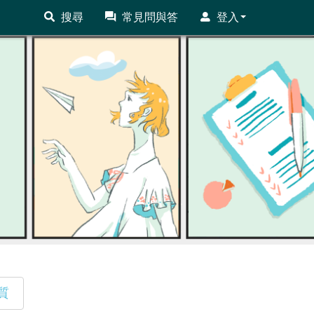
搜尋
常見問與答
登入
質