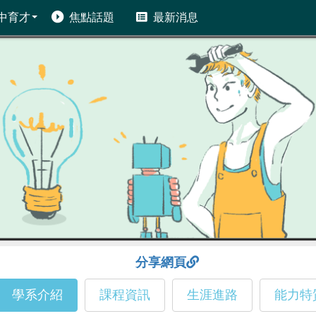
中育才
焦點話題
最新消息
分享網頁
學系介紹
課程資訊
生涯進路
能力特