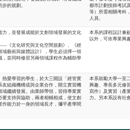
初步的規劃。
都市計劃技師考試
等）所需相關考科
人員。
能力，並發展成能於文創領域發展的文化
本系的課程設計兼
。
以外，可依專業興
——《文化研究與文化空間規劃》、《經
領域藝術與媒體設計》，學生必須擇一領
領域，並同時修習另兩領域課程作為輔助學
、熱愛學習的學生，於大三開設「經管實
本系鼓勵大學一至
系友組織機構或與企業合作，開立實習機
興趣、專長多元修
領域繼續發展。由業師帶領，習得專業實
寫作）及實習（產
必要支持與協助，兩者相輔相成，使文創
力。另本系設有社
實作能力於一身的領域長才，彌平產學間