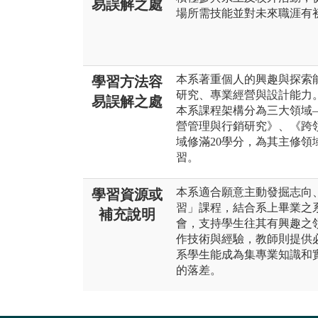
易誤解之處
場所需技能並對未來職涯有
本系著重個人的興趣與探索
學習方法容
研究、專業經營與設計能力
易誤解之處
本系課程架構分為三大領域
營管理與行銷研究》、《跨
域修滿20學分，為其主修
習。
本系適合願意主動發掘志向
學習資源或
習」課程，結合系上畢業之
補充說明
會，支持學生往其有興趣之
作技術與經驗，教師則提供
系學生能成為集專業知識和
的落差。