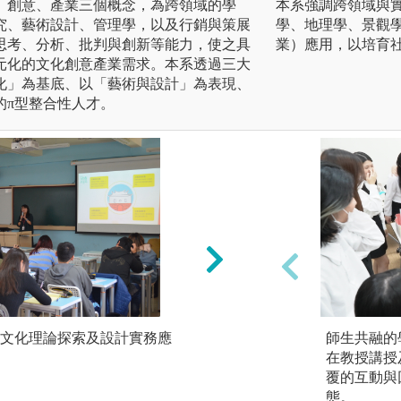
、創意、產業三個概念，為跨領域的學
本系強調跨領域與
究、藝術設計、管理學，以及行銷與策展
學、地理學、景觀
思考、分析、批判與創新等能力，使之具
業）應用，以培育
元化的文化創意產業需求。本系透過三大
化」為基底、以「藝術與設計」為表現、
的π型整合性人才。
文化理論探索及設計實務應
思考、分析、判斷
師生共融的
在教授講授
版權:系所拍攝
覆的互動與
態。