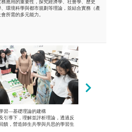
實務應用的重要性，探究經濟學、社會學、歷史
學、環境科學與都市規劃等理論，並結合實務（產
社會所需的多元能力。
、創造等設計能力。
學習—基礎理論的建構
未來就業及研究所
問題導向
及引導下，理解並評析理論，透過反
以關懷為
版權:系所拍攝
回饋，營造師生共學與共思的學習生
問題，在
探討與實