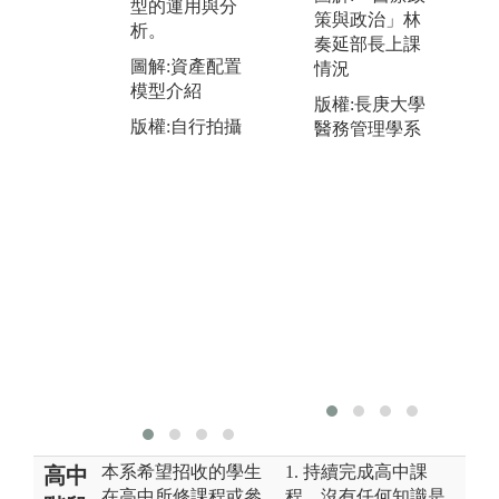
量方法及程式
型的運用與分
考
策與政治」林
語言，分析財
析。
應
奏延部長上課
金或經濟歷史
融
圖解:資產配置
情況
資料，包含資
運
模型介紹
料庫下載、資
版權:長庚大學
之
料擷取與實證
版權:自行拍攝
醫務管理學系
藉
統計分析， 使
方
學生熟悉金融
成
市場資訊的分
具
析、決策與運
交
用，並與財金
具
理論相驗證。
期
習
圖
線
版
本系希望招收的學生
1. 持續完成高中課
高中
在高中所修課程或參
程，沒有任何知識是