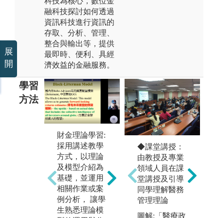
科技為核心，數位金
融科技探討如何透過
資訊科技進行資訊的
存取、分析、管理、
整合與輸出等，提供
展
最即時、便利、具經
開
濟效益的金融服務。
學習
方法
未上傳圖片
財
財金理論學習:
開
採用講述教學
訊
◆課堂講授：
方式，以理論
作
由教授及專業
及模型介紹為
邏
領域人員在課
基礎，並運用
輯
堂講授及引導
相關作業或案
與
同學理解醫務
財金應用課程:
例分析， 讓學
力
管理理論
使用統計、計
生熟悉理論模
以
圖解:「醫療政