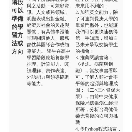
階段
與之活動，可兼顧資
未來用不到的；
可以
訊、人文或跨領域，
2. 加強英文能力，除
準備
明顯表現出對金融、
了可達到長庚大學的
經濟與社會的興趣與
畢業門檻外，也能讓
的學
關懷，有具體事證能
我們可以更快速獲得
習方
呈現關懷他人、服務
第一手知識，增加自
法或
熱忱與團隊合作或領
己未來爭取交換學生
方向
導能力。 學生在高中
的機會；
學習階段應培養數學
3. 推薦閱讀書籍：
推理、計算能力、閱
《槍炮、病菌與鋼
讀理解、寫作表達、
鐵》，當故事書看即
外語能力與領導協調
可，了解人類社會不
等能力。
平等的起源與地理成
因；《二○三○ 健保大
限》，由前中央健康
保險局總張鴻仁經理
所著，分析台灣健保
榮光背後的坎坷與挑
戰
4. 學Python程式語言，