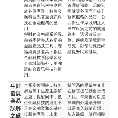
前者將資訊科技應用
管理從預防、治療到
於各個產業；數位金
復健等各個面向提升
融科技系著重資訊科
醫療服務的品質；公
技在金融服務的應
共衛生學系以關注人
用。
民在疾病之前的問題
與財務金融學系差異:
為主，透過政策規
前者學習各式各樣的
劃、疾病及環境調查
金融產品及工具，理
研究，以預防保護網
論與實務兼具；數位
絡提升民眾健康。
金融科技系除學習財
金領域知識外，更強
調結合資訊科技的運
用。
本系定位明確，較無
醫管系的畢業生並非
生涯
易被高中生產生誤解
在醫院擔任櫃台批價
發展
之處，提醒同學，數
人員。畢業後可以選
容易
位金融科技的運用不
擇國內外繼續升學，
誤解
只在金融業和金融科
或是進入就業市場，
技新創產業，未來一
加入醫療、健康相關
之處