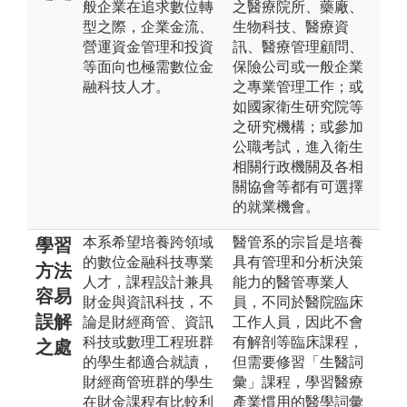
般企業在追求數位轉
之醫療院所、藥廠、
型之際，企業金流、
生物科技、醫療資
營運資金管理和投資
訊、醫療管理顧問、
等面向也極需數位金
保險公司或一般企業
融科技人才。
之專業管理工作；或
如國家衛生研究院等
之研究機構；或參加
公職考試，進入衛生
相關行政機關及各相
關協會等都有可選擇
的就業機會。
本系希望培養跨領域
醫管系的宗旨是培養
學習
的數位金融科技專業
具有管理和分析決策
方法
人才，課程設計兼具
能力的醫管專業人
容易
財金與資訊科技，不
員，不同於醫院臨床
誤解
論是財經商管、資訊
工作人員，因此不會
科技或數理工程班群
有解剖等臨床課程，
之處
的學生都適合就讀，
但需要修習「生醫詞
財經商管班群的學生
彙」課程，學習醫療
在財金課程有比較利
產業慣用的醫學詞彙