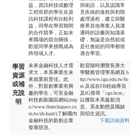
益，資訊科技或數理
與術語，以及認識常
工程班群的學生在資
見疾病的進程與初階
訊科技課程有比較利
處理過程，建立與醫
益，同學在學習期間
療界其他專業人員溝
的合作競爭，正如未
通時的語彙與知識基
來職場的競合關係，
礎，無論是自然組或
歡迎同學來挑戰成為
是社會組的同學都很
跨領域人才。
適合學習。
未來金融科技人才需
歡迎隨時瀏覽長庚大
學習
求大，本系畢業生未
學醫務管理學系網頁 h
資源
來就業前景佳。此
ttp://www.cgu.edu.tw/hc
或補
外，對新創事業有興
m 及或在FB粉絲專頁
充說
趣的學生，可至金融
及IG搜尋「cgu.hcm」
科技創新園區網站(http
以獲取本系最新消
明
s://www.fintechspace.co
息、系友動態及職缺
m.tw/zh-hant/)了解國內
與招生資訊。
金融科技的新創企業
下載詳細資料
發展狀況。