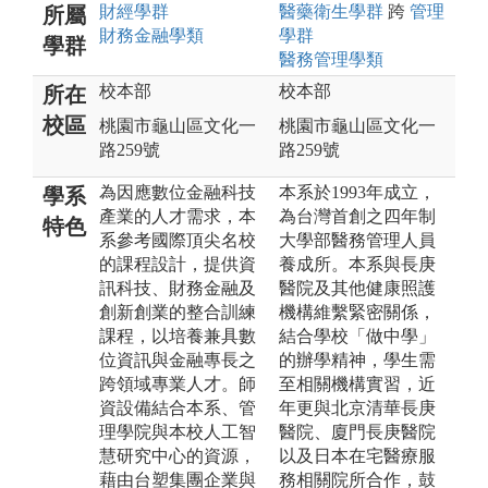
財經
學群
醫藥衛生
學群
跨
管理
所屬
財務金融
學類
學群
學群
醫務管理
學類
校本部
校本部
所在
校區
桃園市龜山區文化一
桃園市龜山區文化一
路259號
路259號
為因應數位金融科技
本系於1993年成立，
學系
產業的人才需求，本
為台灣首創之四年制
特色
系參考國際頂尖名校
大學部醫務管理人員
的課程設計，提供資
養成所。本系與長庚
訊科技、財務金融及
醫院及其他健康照護
創新創業的整合訓練
機構維繫緊密關係，
課程，以培養兼具數
結合學校「做中學」
位資訊與金融專長之
的辦學精神，學生需
跨領域專業人才。師
至相關機構實習，近
資設備結合本系、管
年更與北京清華長庚
理學院與本校人工智
醫院、廈門長庚醫院
慧研究中心的資源，
以及日本在宅醫療服
藉由台塑集團企業與
務相關院所合作，鼓