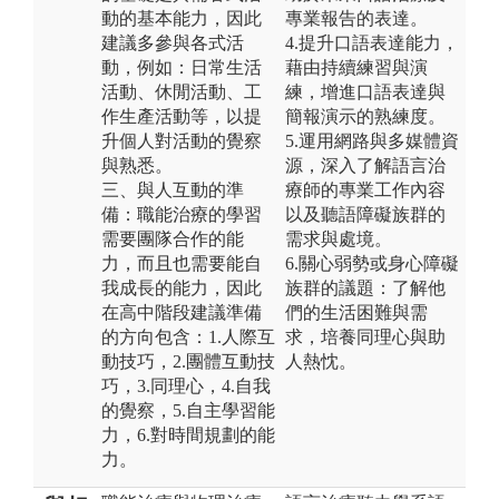
動的基本能力，因此
專業報告的表達。
建議多參與各式活
4.提升口語表達能力，
動，例如：日常生活
藉由持續練習與演
活動、休閒活動、工
練，增進口語表達與
作生產活動等，以提
簡報演示的熟練度。
升個人對活動的覺察
5.運用網路與多媒體資
與熟悉。
源，深入了解語言治
三、與人互動的準
療師的專業工作內容
備：職能治療的學習
以及聽語障礙族群的
需要團隊合作的能
需求與處境。
力，而且也需要能自
6.關心弱勢或身心障礙
我成長的能力，因此
族群的議題：了解他
在高中階段建議準備
們的生活困難與需
的方向包含：1.人際互
求，培養同理心與助
動技巧，2.團體互動技
人熱忱。
巧，3.同理心，4.自我
的覺察，5.自主學習能
力，6.對時間規劃的能
力。