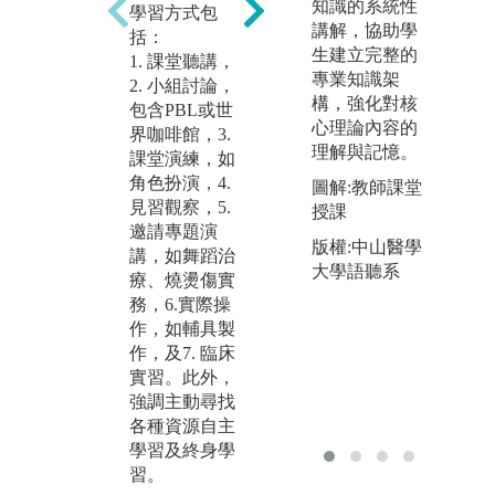
知識的系統性
3
學習方式包
啡館用於小組
講解，協助學
如
括：
討論情境
生建立完整的
學
1. 課堂聽講，
專業知識架
與
版權:教師拍攝
2. 小組討論，
構，強化對核
包含PBL或世
圖
心理論內容的
界咖啡館，3.
演
理解與記憶。
課堂演練，如
何
角色扮演，4.
圖解:教師課堂
色
見習觀察，5.
授課
版
邀請專題演
版權:中山醫學
講，如舞蹈治
大學語聽系
療、燒燙傷實
務，6.實際操
作，如輔具製
作，及7. 臨床
實習。此外，
強調主動尋找
各種資源自主
學習及終身學
習。