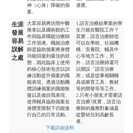
神（心身）障礙的個
適應。
案。
大眾容易將坊間中醫
1.語言治療組畢業的學
生涯
推拿以及國術館的工
生只能在醫院工作？
發展
作與臨床職能治療師
其實，語言治療師也
容易
工作混淆。職能治療
可以在學校、社福機
誤解
師是協助個案將身體
構、安養院、輔具中
功能回復到最佳的狀
心等地方工作，另
之處
態，因此臨床上使用
外，語言治療師還可
的核心技術包含以訓
以開設「語言治療
練活動提升個案的職
所」或是從事相關輔
能表現、透過活動團
具或療育工具、教材
體訓練個案的職能恢
等的開發等等工作。
復以及做自我表現、
2.只有小朋友才需要語
使用輔具協助個案在
言治療?其實，語言治
身體受限制下仍能進
療師的服務對象涵蓋
行自己的日常活動。
從嬰幼兒到高齡長
者。
下載詳細資料