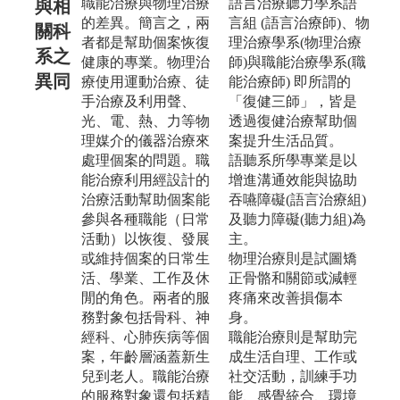
職能治療與物理治療
語言治療聽力學系語
與相
的差異。簡言之，兩
言組 (語言治療師)、物
關科
者都是幫助個案恢復
理治療學系(物理治療
系之
健康的專業。物理治
師)與職能治療學系(職
異同
療使用運動治療、徒
能治療師) 即所謂的
手治療及利用聲、
「復健三師」，皆是
光、電、熱、力等物
透過復健治療幫助個
理媒介的儀器治療來
案提升生活品質。
處理個案的問題。職
語聽系所學專業是以
能治療利用經設計的
增進溝通效能與協助
治療活動幫助個案能
吞嚥障礙(語言治療組)
參與各種職能（日常
及聽力障礙(聽力組)為
活動）以恢復、發展
主。
或維持個案的日常生
物理治療則是試圖矯
活、學業、工作及休
正骨骼和關節或減輕
閒的角色。兩者的服
疼痛來改善損傷本
務對象包括骨科、神
身。
經科、心肺疾病等個
職能治療則是幫助完
案，年齡層涵蓋新生
成生活自理、工作或
兒到老人。職能治療
社交活動，訓練手功
的服務對象還包括精
能、感覺統合、環境