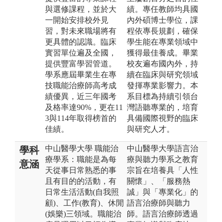
與選修課程，並於大
績。專任教師均具國
一開始安排校外見
內外碩博士學位，課
習，對未來職場將有
程依專長規劃，確保
更具體的認識。臨床
學生能在專業領域中
實習單位遍及全國，
獲得最佳養成。畢業
提供豐富學習管道。
校友遍布國內外，持
學系應屆畢業生在專
續在臨床與研究領域
技職能治療師高考成
發揮專業影響力。本
績優異，近三年國考
系目標為持續引領台
及格率達90%，更在11
灣語聽專業的，培育
3與114年取得榜首的
具備國際視野的臨床
佳績。
與研究人才。
中山醫學大學 職能治
中山醫學大學語言治
學科
療學系：職能是為每
療與聽力學系之教育
意涵
天從事日常熟悉的事
宗旨在培養具「人性
且有目的的活動，有
關懷」、「服務熱
日常生活活動(自我照
誠」與「專業化」的
顧)、工作(教育)、休閒
語言治療師與聽力
(娛樂)三領域。職能治
師。語言治療師透過