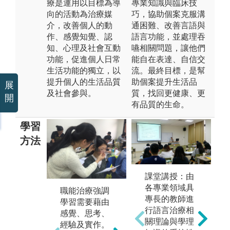
療是運用以目標為導
專業知識與臨床技
向的活動為治療媒
巧，協助個案克服溝
介，改善個人的動
通困難、改善言語與
作、感覺知覺、認
語言功能，並處理吞
知、心理及社會互動
嚥相關問題，讓他們
功能，促進個人日常
能自在表達、自信交
生活功能的獨立，以
流。最終目標，是幫
提升個人的生活品質
助個案提升生活品
展
及社會參與。
質，找回更健康、更
開
有品質的生命。
學習
方法
課堂講授：由
各專業領域具
職能治療強調
2. 小組討論：
專長的教師進
學習需要藉由
世界咖啡館
行語言治療相
感覺、思考、
圖解:本系課程
關理論與學理
經驗及實作。
中融入世界咖