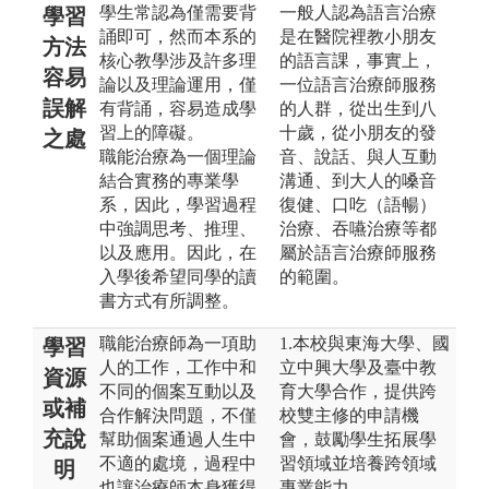
學生常認為僅需要背
一般人認為語言治療
學習
誦即可，然而本系的
是在醫院裡教小朋友
方法
核心教學涉及許多理
的語言課，事實上，
容易
論以及理論運用，僅
一位語言治療師服務
誤解
有背誦，容易造成學
的人群，從出生到八
習上的障礙。
十歲，從小朋友的發
之處
職能治療為一個理論
音、說話、與人互動
結合實務的專業學
溝通、到大人的嗓音
系，因此，學習過程
復健、口吃（語暢）
中強調思考、推理、
治療、吞嚥治療等都
以及應用。因此，在
屬於語言治療師服務
入學後希望同學的讀
的範圍。
書方式有所調整。
職能治療師為一項助
1.本校與東海大學、國
學習
人的工作，工作中和
立中興大學及臺中教
資源
不同的個案互動以及
育大學合作，提供跨
或補
合作解決問題，不僅
校雙主修的申請機
充說
幫助個案通過人生中
會，鼓勵學生拓展學
不適的處境，過程中
習領域並培養跨領域
明
也讓治療師本身獲得
專業能力。