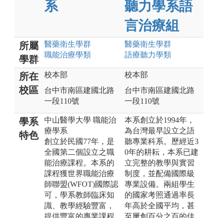
系
聽力學系語
言治療組
醫藥衛生
學群
醫藥衛生
學群
所屬
職能治療
學類
語療聽力
學類
學群
校本部
校本部
所在
校區
台中市南區建國北路
台中市南區建國北路
一段110號
一段110號
中山醫學大學 職能治
本系創立於1994年，
學系
療學系
為台灣最早設立之語
特色
創立於民國77年，是
聽專業科系。歷經近3
全國第二個設立之職
0年的耕耘，本系已建
能治療課程。本系的
立完整的教學與實習
課程獲世界職能治療
制度，並配備國際級
師聯盟(WFOT)國際認
專業設備。兩組學生
可，學系教師臨床知
的國家考照通過率長
識、教學經驗豐富，
年高於全國平均，甚
提供豐富的專業課程
至屢創百分之百的佳