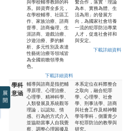
與學校輔導教師的科
繫合作，落實「理論
系。師資齊全多元，
為本、實務為體、生
在學校輔導、社區工
活為用」的發展方
作、家族治療、諮商
向，為國家社會培養
督導、諮商倫理、生
一流的犯罪防治專業
涯諮商、遊戲治療、
人才，促進社會祥和
沙遊治療、夢的解
與安定。
析、多元性別及表達
下載詳細資料
性藝術治療等領域皆
為全國前瞻領導角
色。
下載詳細資料
輔導與諮商是指把輔
本系定位在科際整合
學科
導原理、心理治療、
之取向，融合犯罪
意涵
展
心理學、精神科學、
學、心理學、社會
開
人類發展及系統觀等
學、刑事法學、諮商
理論，以認知、情
與社會工作及精神醫
感、行為的方式介入
學等學科，側重青少
並協助當事人自我覺
年犯罪防治的教學與
察、調整心理困擾及
研究。