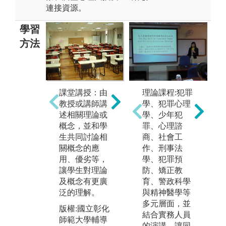
連接資源。
學習
方法
實作教學：學
理論課程:犯罪
團
課堂講授：由
生自大二、大
學、犯罪心理
同
教授或講師講
三開始即必須
學、少年犯
學
述相關理論或
定期至中學或
罪、心理諮
書
概念，並和學
社區見習或實
商、社會工
告
生共同討論相
習，並與教學
作、刑事法
生
關概念的應
或輔導老師的
學、犯罪預
不
用、優劣等，
督導討論。
防、矯正教
用
讓學生對理論
版權:國立彰化
育、警政科學
或
及概念有更廣
師範大學輔導
與精神醫學等
泛的理解。
版
與諮商學系
多元層面，並
師
版權:國立彰化
結合實務人員
與
師範大學輔導
的演講，讓同