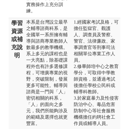
實務操作上充分訓
練。
本系是台灣設立最早
1.經國家考試及格，可
學習
之輔導諮商科系，是
擔任監獄官、觀護
資源
全國單一系所擁有輔
人、調查員及警察、
或補
導與諮商專業教師人
警官、法律廉政、家
充說
數最多的教學機構。
事調查官等刑事司法
系上多元的課程也是
相關單位專業工作人
明
一大亮點，除基礎課
員。
程外也有許多選修課
2.修畢師培中心之教育
程，可增廣專業的視
學分，可取得中學教
野，突破限制，發展
師資格，並通過考試
更多可能性。輔導與
後擔任學校公民科或
諮商是一門與「人」
輔導科教師。
密切相關的科系，
3.於家庭暴力及性侵害
「人」的面向之多
防治中心、毒品危害
元，我們所能夠涉及
防制中心等社會服務
的範疇及選擇也就更
機構擔任約聘社會工
豐富。
作員或輔導人員。