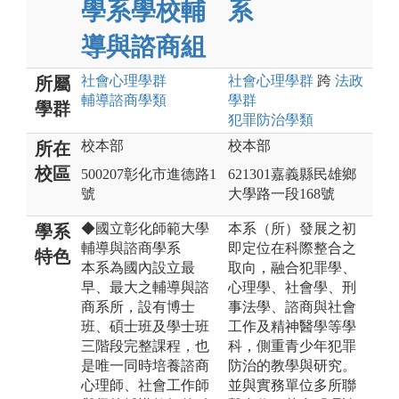
學系學校輔
系
導與諮商組
社會心理
學群
社會心理
學群
跨
法政
所屬
輔導諮商
學類
學群
學群
犯罪防治
學類
校本部
校本部
所在
校區
500207彰化市進德路1
621301嘉義縣民雄鄉
號
大學路一段168號
◆國立彰化師範大學
本系（所）發展之初
學系
輔導與諮商學系
即定位在科際整合之
特色
本系為國內設立最
取向，融合犯罪學、
早、最大之輔導與諮
心理學、社會學、刑
商系所，設有博士
事法學、諮商與社會
班、碩士班及學士班
工作及精神醫學等學
三階段完整課程，也
科，側重青少年犯罪
是唯一同時培養諮商
防治的教學與研究。
心理師、社會工作師
並與實務單位多所聯