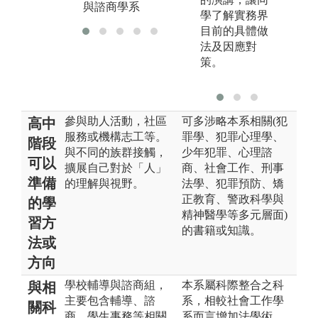
與諮商學系
學了解實務界
目前的具體做
法及因應對
策。
參與助人活動，社區
可多涉略本系相關(犯
高中
服務或機構志工等。
罪學、犯罪心理學、
階段
與不同的族群接觸，
少年犯罪、心理諮
可以
擴展自己對於「人」
商、社會工作、刑事
準備
的理解與視野。
法學、犯罪預防、矯
正教育、警政科學與
的學
精神醫學等多元層面)
習方
的書籍或知識。
法或
方向
學校輔導與諮商組，
本系屬科際整合之科
與相
主要包含輔導、諮
系，相較社會工作學
關科
商、學生事務等相關
系而言增加法學術