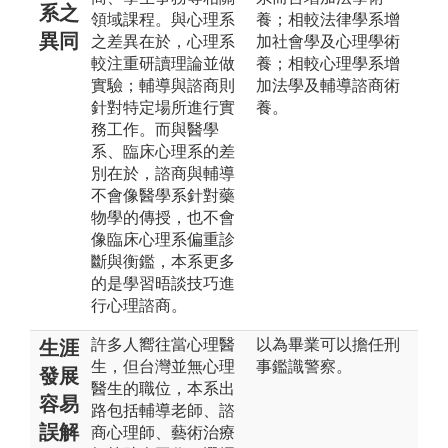
系之
領域課程。與心理系
養；相較法律學系增
異同
之差異在於，心理系
加社會學及心理學術
較注重研讀理論並做
養；相較心理學系增
實驗；輔導與諮商則
加法學及輔導諮商術
針對特定場所進行實
養。
務工作。而與醫學
系、臨床心理系的差
別在於，諮商與輔導
不會像醫學系針對藥
物學的傳授，也不會
像臨床心理系偏重診
斷與衡鑑，本系更多
的是學習晤談技巧進
行心理諮商。
許多人嚮往當心理醫
以為畢業可以擔任刑
生涯
生，但台灣並無心理
事鑑識警察。
發展
醫生的職位，本系出
容易
路包括輔導老師、諮
誤解
商心理師、藝術治療