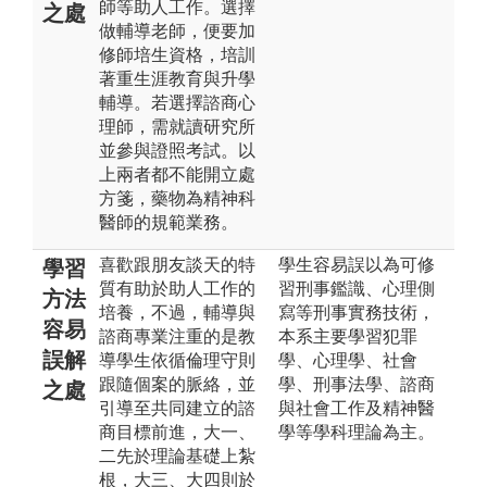
師等助人工作。選擇
之處
做輔導老師，便要加
修師培生資格，培訓
著重生涯教育與升學
輔導。若選擇諮商心
理師，需就讀研究所
並參與證照考試。以
上兩者都不能開立處
方箋，藥物為精神科
醫師的規範業務。
喜歡跟朋友談天的特
學生容易誤以為可修
學習
質有助於助人工作的
習刑事鑑識、心理側
方法
培養，不過，輔導與
寫等刑事實務技術，
容易
諮商專業注重的是教
本系主要學習犯罪
誤解
導學生依循倫理守則
學、心理學、社會
跟隨個案的脈絡，並
學、刑事法學、諮商
之處
引導至共同建立的諮
與社會工作及精神醫
商目標前進，大一、
學等學科理論為主。
二先於理論基礎上紮
根，大三、大四則於