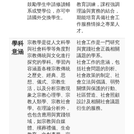
鼓勵學生申請修讀輔
教育訓練，課程強調
系或雙學位，亦可申
理論與實務的結合，
請國外交換學生。
期能培育具備社會工
作服務情操之專業人
才。
宗教學是從人文科學
社會工作是一門研究
學科
與社會科學等角度對
與實踐社會正義相關
意涵
宗教傳統與文化進行
議題的學系。
探究的學科。學習內
社會工作的意涵，包
容涵蓋各種宗教傳統
括社會問題的剖析、
之歷史、經典、思
社會政策的制定、社
想、儀式、宗教生
會立法與倡議、弱勢
活，以及分析宗教現
關懷與保護的行動、
象之宗教心理學、宗
社區營造、社會照顧
教人類學、宗教社會
設計及相關社會議題
學。在理論分析外，
衍生的服務。
也包含應用與實踐領
域，如宗教與自媒
體、殯葬禮儀、生命