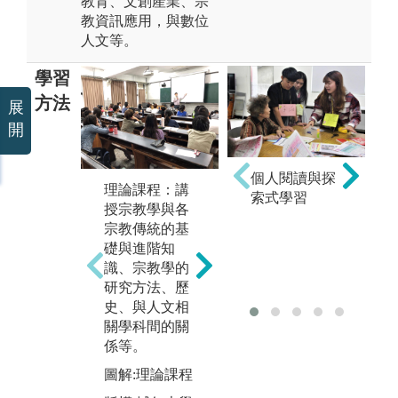
教育、文創產業、宗
教資訊應用，與數位
人文等。
學習
方法
展
開
田野調查法：
小
個人閱讀與探
理論課程：講
進行宗教田野
法
索式學習
授宗教學與各
調查，觀察、
專
宗教傳統的基
記錄宗教行
討
礎與進階知
為、儀式等，
他
識、宗教學的
並進行分析。
合
研究方法、歷
能
圖解:學生進行
史、與人文相
論
田野調查照片
關學科間的關
彼
係等。
版權:輔仁大學
識
宗教學系版權
圖解:理論課程
圖
所有