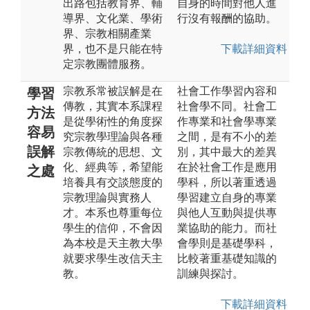
出路包括教育界、輔
自身的時間對他人進
導界、文化業、學術
行沒有報酬的協助。
界、宗教相關產業
界，也不是只能在特
下載詳細資料
定宗教團體服務。
宗教系常被誤解是在
社會工作學習內容和
學習
傳教，其實本系課程
社會學不同。社會工
方法
是從學術性的角度探
作專業和社會學專業
容易
究宗教學理論與各種
之間，是有不小的差
誤解
宗教傳統的思想、文
別，其中最大的差異
化、經典等，希望能
在於社會工作是應用
之處
培養具有交談態度的
學科，所以著重透過
宗教理論與實務人
學習建立自身的專業
才。本系也尊重每位
與他人互動與提供專
學生的信仰，不會因
業協助的能力。而社
為本校是天主教大學
會學則是基礎學科，
就要求學生改信天主
比較著重基礎知識的
教。
訓練與探討。
下載詳細資料