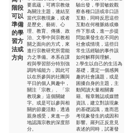
要底蘊，可將宗教做
驗出發，學習敏銳觀
階段
為關注主題，連結至
察各種口語或非口語
可以
當代宗教現象，或者
互動，同時反思這些
準備
是歷史、藝術、心
互動在何種脈絡或條
理、教育、傳播、政
件下形成，進一步提
的學
治、文學中與宗教相
問如果發生在不同的
習方
關之面向的方式，來
社會或情境，這些日
法或
進行宗教研究所需能
常生活經驗的事件該
方向
力之準備。本系在課
如何解釋與理解。
程與學習部分特別強
2.學生以自己的生活為
調跨域能力，因此可
基礎，選定一個感興
以在所參與的社團與
趣的社會議題，或是
平日的個人興趣中，
困擾自身的主題，主
關注「宗教」、「宗
動閱讀大量相關書
教現象」這個關鍵
籍、報章雜誌或媒體
字。或是可以參與相
資訊，建立對該現象
關的節慶活動，透過
的基礎認識，進而思
親身感受，來進一步
考現象發生的成因和
地認識宗教的深度部
影響。羅列正反意見
分。
表述的同時，試著發