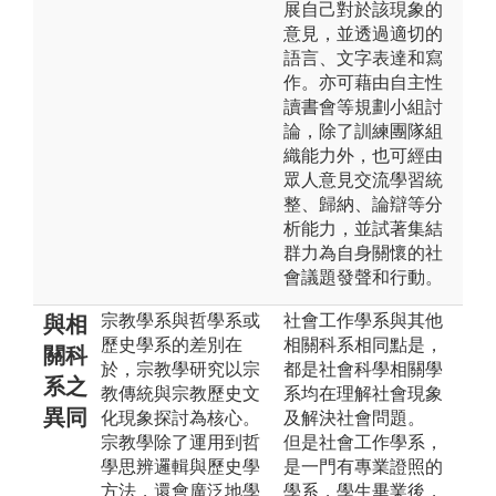
展自己對於該現象的
意見，並透過適切的
語言、文字表達和寫
作。亦可藉由自主性
讀書會等規劃小組討
論，除了訓練團隊組
織能力外，也可經由
眾人意見交流學習統
整、歸納、論辯等分
析能力，並試著集結
群力為自身關懷的社
會議題發聲和行動。
宗教學系與哲學系或
社會工作學系與其他
與相
歷史學系的差別在
相關科系相同點是，
關科
於，宗教學研究以宗
都是社會科學相關學
系之
教傳統與宗教歷史文
系均在理解社會現象
異同
化現象探討為核心。
及解決社會問題。
宗教學除了運用到哲
但是社會工作學系，
學思辨邏輯與歷史學
是一門有專業證照的
方法，還會廣泛地學
學系，學生畢業後，