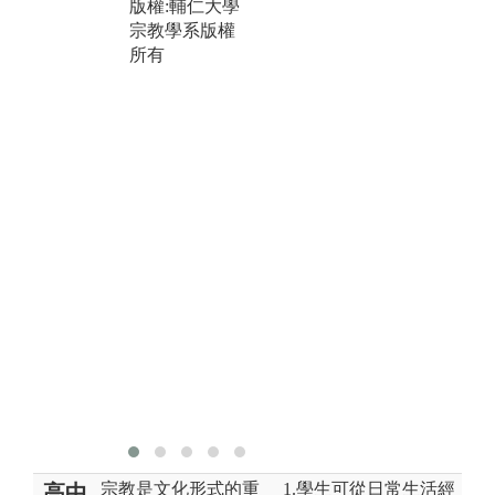
討
版權:輔仁大學
宗教學系版權
版
所有
宗
所
宗教是文化形式的重
1.學生可從日常生活經
高中