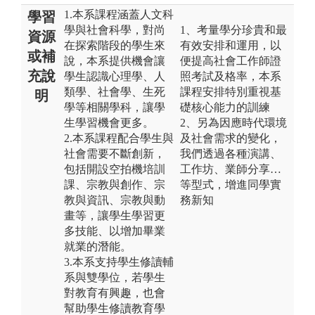
1.本系課程涵蓋人文科
學習
學與社會科學，對尚
1、考量學分珍貴和最
資源
在探索階段的學生來
有效安排和運用，以
或補
說，本系提供機會讓
便提高社會工作師證
充說
學生認識心理學、人
照考試及格率，本系
類學、社會學、生死
課程安排特別重視基
明
學等相關學科，讓學
礎核心能力的訓練
生學習機會更多。
2、另為因應時代環境
2.本系課程配合學生與
及社會需求的變化，
社會需要不斷創新，
我們透過各種演講、
包括開設空拍機培訓
工作坊、業師分享…
課、宗教與創作、宗
等型式，增進同學實
教與資訊、宗教與動
務新知
畫等，讓學生學習更
多技能、以增加畢業
就業的潛能。
3.本系支持學生修讀輔
系與雙學位，若學生
對教育有興趣，也會
幫助學生修讀教育學