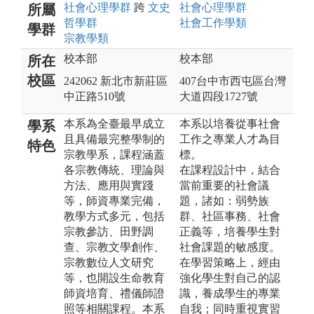
社會心理
學群
跨
文史
社會心理
學群
所屬
哲
學群
社會工作
學類
學群
宗教
學類
校本部
校本部
所在
校區
242062 新北市新莊區
407台中市西屯區台灣
中正路510號
大道四段1727號
本系為全臺最早成立
本系以培養從事社會
學系
且具備最完整學制的
工作之專業人才為目
特色
宗教學系，課程涵蓋
標。
各宗教傳統、理論與
在課程設計中，結合
方法、應用與實踐
當前重要的社會議
等，師資專業完備，
題，諸如：弱勢族
教學方式多元，包括
群、社區事務、社會
宗教參訪、田野調
正義等，培養學生對
查、宗教文學創作、
社會課題的敏感度。
宗教數位人文研究
在學習策略上，經由
等，也開設生命教育
強化學生對自己的認
師資培育、禮儀師證
識，養成學生的專業
照等相關課程。本系
自我；同時重視實習