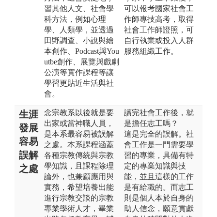
習其他人文、社會學
可以報考國家社會工
科方法，例如心理
作師專技高考，取得
學、人類學，並透過
社會工作師證照，可
田野調查、小說與繪
自行執業或投入人群
本創作、Podcast與You
服務組織工作。
utbe創作、展覽與戲劇
公演等實作課程等讓
學習更貼近生活與社
會。
念宗教系以後就是要
讀完社會工作後，就
生涯
出家或當神職人員，
是擔任志工嗎？
發展
是本系最容易被誤解
這是完全的誤解。社
容易
之處。本系課程涵蓋
會工作是一門需要學
誤解
各種宗教傳統與宗教
習的專業，具備有特
學知識，且課程除理
定的專業知識與技
之處
論外，也兼顧應用與
能，並且這樣的工作
實務，希望培養出能
是有給職的。而志工
進行宗教交談的宗教
則是個人本於自身的
專業學術人才，畢業
助人信念，願意貢獻