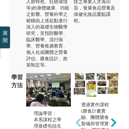
人群特色、社經環境
技之專業人才為宗
等)的身體健康、功能
旨，發展食品營養及
之影響。營養科學之
保健化妝品重點課
範疇由上述起點進行
程。
深入的基礎生物醫學
展
研究，至預防醫學、
臨床醫學、流行病
開
學、營養推廣教育、
個人化或團體之營養
評估、膳食設計、政
策制定等。
學習
方法
透過實作課程
(膳食計畫實
理論學習：
實務操作演
專
驗、團體膳食
本系課程之學
練：
本
製備與管理實
理基礎包括生
本系各領域課
會