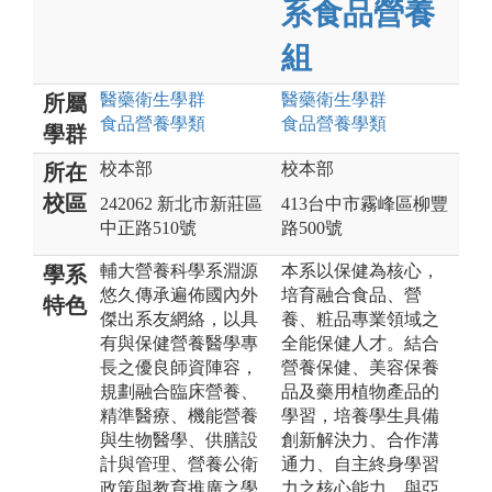
系食品營養
組
醫藥衛生
學群
醫藥衛生
學群
所屬
食品營養
學類
食品營養
學類
學群
校本部
校本部
所在
校區
242062 新北市新莊區
413台中市霧峰區柳豐
中正路510號
路500號
輔大營養科學系淵源
本系以保健為核心，
學系
悠久傳承遍佈國內外
培育融合食品、營
特色
傑出系友網絡，以具
養、粧品專業領域之
有與保健營養醫學專
全能保健人才。結合
長之優良師資陣容，
營養保健、美容保養
規劃融合臨床營養、
品及藥用植物產品的
精準醫療、機能營養
學習，培養學生具備
與生物醫學、供膳設
創新解決力、合作溝
計與管理、營養公衛
通力、自主終身學習
政策與教育推廣之學
力之核心能力。與亞