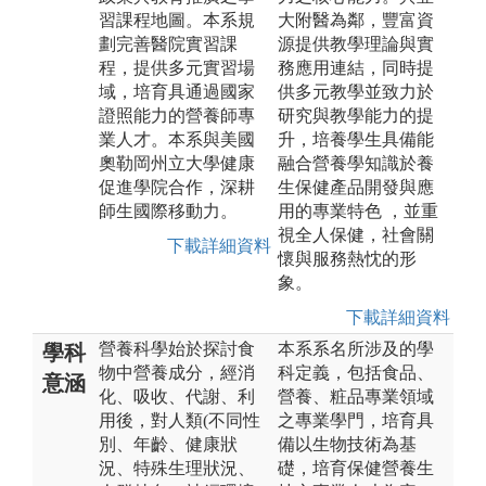
習課程地圖。本系規
大附醫為鄰，豐富資
劃完善醫院實習課
源提供教學理論與實
程，提供多元實習場
務應用連結，同時提
域，培育具通過國家
供多元教學並致力於
證照能力的營養師專
研究與教學能力的提
業人才。本系與美國
升，培養學生具備能
奧勒岡州立大學健康
融合營養學知識於養
促進學院合作，深耕
生保健產品開發與應
師生國際移動力。
用的專業特色 ，並重
視全人保健，社會關
下載詳細資料
懷與服務熱忱的形
象。
下載詳細資料
營養科學始於探討食
本系系名所涉及的學
學科
物中營養成分，經消
科定義，包括食品、
意涵
化、吸收、代謝、利
營養、粧品專業領域
用後，對人類(不同性
之專業學門，培育具
別、年齡、健康狀
備以生物技術為基
況、特殊生理狀況、
礎，培育保健營養生