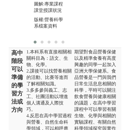
圖解:專業課程
生
課堂授課狀況
果
方
版權:營養科學
系檔案資料
版
系
1.本科系有直接相關相
期望對食品營養保健
高中
關科目為：語文、生
以及精準食養有高度
階段
物、化學。
興趣的同學一起加入
可以
2.課後可以找營養相關
亞洲大學保健系。食
準備
的活動、比賽等進而
品營養是一門與我們
了解相關知識。
日常生活息息相關的
的學
3.多多參與義工、志
科學，平時可以關注
習方
工、社團活動以增進
飲食營養與健康相關
法或
個人溝通及人際技
的議題，在高中學習
方向
巧。
課程中可以學習有關
4.反思在高中學習過程
生物、化學與相關的
與營養、自然生命科
實驗課程、有關自然
學領域，可以相呼應
科學領域探究與實作