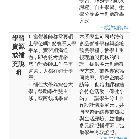
學習、服務學習融入
課程、自主學習、微
學分等多元創新教學
方式。
下載詳細資料
1. 當營養師都需要碩
本系學生可同時跨修
學習
士學位嗎? 營養系大學
食品營養學程與藥粧
資源
畢業、實習期滿通
醫美學程，教學上重
或補
過，即有報考資格。
視理論與實務的印
充說
然而營養師工作任重
證，提供多元創新教
道遠，大都有碩士學
學方式、業界專家協
明
歷。
同教學、舉辦企業參
2. 輔仁大學為綜合大
訪等，也藉由課程結
學，鼓勵學生雙主
合特色活動「保健小
修，或跨領域學習。
站」，讓學生分工合
作設計情境單元，共
同學習鏈結專業知識
與生活經驗。並推動
多元證照輔導班，協
助學生考取證照。