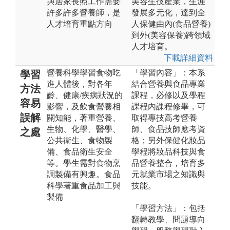
與居家長照工作需要
美容生技產業，生涯
許多許多營養師，是
發展多元化，達到全
人才培育重點方向
人保健由內(食品營養)
到外(美容保養)跨領域
人才培育。
下載詳細資料
營養科學學習食物吃
「學習內容」：本系
學習
進人體後，對各年
結合營養與食品專業
方法
齡、健康/疾病狀況的
課程，必修以及學程
容易
影響，及飲食營養相
課程內課程修畢，可
誤解
關知能，著重營養、
取得專技高考營養
生物、化學、醫學、
師、食品技師應考資
之處
公共衛生、食物製
格；另外保健化妝品
備、食品衛生安全
學程將妝品科技與食
等。學生需對食物烹
品營養整合，培育多
調製備有興趣。食品
元就業市場之知識與
科學著重食品加工與
技能。
製備
「學習方法」：包括
翻轉教學、問題導向