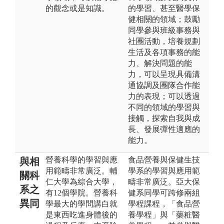
的觀念或是知識。
的學習、甚至醫學保
健相關的領域；鼓勵
同學參與班級事務與
社團活動，培養規劃
生活及各項事務的能
力、解決問題的能
力，可以呈現具備溝
通協調及團隊合作能
力的表現；可以透過
不同的領域的學習與
接觸，探索自我與成
長、發展彈性適應的
能力。
營養科學的學習與應
食品營養與保健生技
與相
用範疇非常廣泛。輔
學系的學習與應用範
關科
仁大學為綜合大學，
疇非常廣泛。亞大保
系之
有12個學院。營養科
健系同學可跨修兩組
異同
學最大的學問講白就
學程課程，「食品營
是東西吃進身體後的
養學程」與「藥粧醫