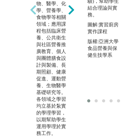
驗)，幫助學生
物、醫學、化
程都有實驗/實
讓
結合理論與實
學、營養學、
習課，以幫助
人
務。
食物學等相關
學生瞭解營養
研
領域；應用課
專業所使用之
大
圖解:實習廚房
程包括臨床營
材料與工具(食
本
實作課程
養、公共衛生
物、餐飲、檢
專
版權:亞洲大學
與社區營養推
驗儀器設備、
可
食品營養與保
廣教育、個人
評估工具、推
究
健生技學系
與團體膳食設
廣教育教材教
研
計與製備、長
案、服務方案
學
期照顧、健康
等)之操作、設
習
促進、運動營
計、研發等，
必
養、生物醫學
並熟稔其應
研
基礎研究等。
用，以其學以
生
各領域之學習
致用。
文
均立基於紮實
有
圖解:營養學實
的學理學習，
相
驗課
以期幫助學生
行
版權:營養科學
運用學理於實
專
系檔案資料
務工作。
圖