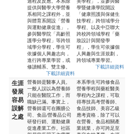
過程及反應。本系除
美學程」，並參與醫
提供與醫學大學營養
學暨健康學院開設
系相同之課程外，並
「健康照護與保健生
與體育系開設「營養
技學程」跨領域學分
與運動健康促進」，
學程、以及中亞聯大
參與醫學院「高齡照
跨校跨領域學程「藥
護學分學程」等跨領
妝設計與開發學
域學分學程，學生可
程」，學生可依據個
依據個人興趣志向，
人興趣與生涯規劃，
進行跨專業學習，或
跨領域專業學習。
修讀輔系、雙主修。
下載詳細資料
下載詳細資料
營養師是醫事人員。
本系學生可跨修食品
生涯
一般人誤以為營養師
營養學程與藥粧醫美
發展
只能在醫院工作，而
學程內之課程，可取
容易
職缺已滿。事實上，
得專技高考營養師、
誤解
營養師還可在團膳公
食品技師、美容乙級
司、食品/營養品公司
應考資格，除了可以
之處
研發行銷、運動健康
在營養、食品相關產
促進產業工作。社區
業就業，亦可跨足至