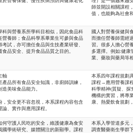
重於營養保健、慢性疾病預防與健康老化
理）是一個越來越受
師並開設相關課程
值，也能夠為社會
學科與營養系所學科目相似，因此食品科
國人對營養保健與
任營養師；食品科學系畢業生可參與食品
而擔任營養師需經
師考試，亦可擔任食品與生技產業研發、
習。很多人擔心營
護食品安全、提升食品品質之目的。
多選擇。例如:健
業、藥妝與藥局等
主軸
本系四年課程規劃
至產品所有食品安全知識，非廚師訓練，
課程→應用營養課
創造美味食品能力。
科學精神(質疑、探
機構的實習，將專
份，安全更不容忽視，本系課程內容包含
康、熱愛飲食規劃
理論、實作與應用課程。
如何守護人民吃的安全，維護健康為食安
本系入學管道多元
我國學術研究、媒體關注的新顯學。課程
調查醫藥衛生學群