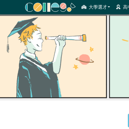
大學選才
高
ColleGo! 大學選才與高中育才輔助系統