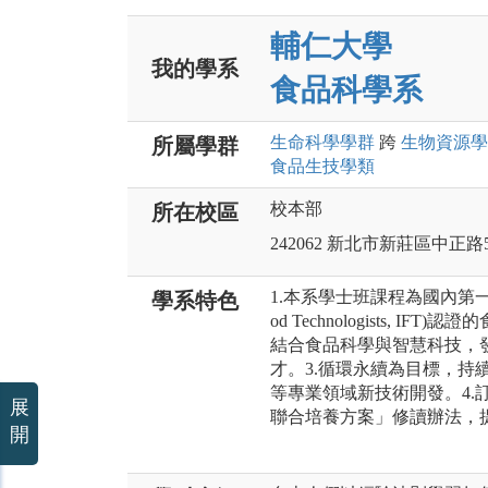
輔仁大學
我的學系
食品科學系
生命科學
學群
跨
生物資源
學
所屬學群
食品生技
學類
校本部
所在校區
242062 新北市新莊區中正路
1.本系學士班課程為國內第一間獲美
學系特色
od Technologists, 
結合食品科學與智慧科技，
才。3.循環永續為目標，持
等專業領域新技術開發。4.
展
聯合培養方案」修讀辦法，
開