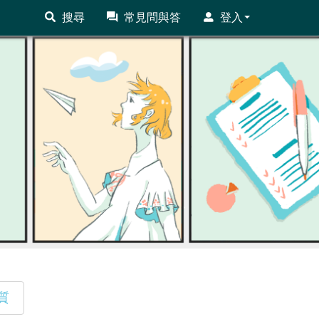
搜尋
常見問與答
登入
質