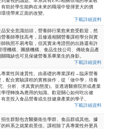
到重視的議題。本系具有ESG相關領域的專業教
，有助於學生能夠在未來的職場中發揮更大的價
和環境帶來正面的改變。
下載詳細資料
食品安全意識抬頭，營養師行業愈來愈受歡迎，然
過營養師專技高考，且修過相關營養課程學分與實
養師執照不易考取，但其實未考證照的出路還有許
康管理機構、團膳機構、食品生技公司、傳統食品產
相關職缺也可見保健營養系畢業生的身影。
下載詳細資料
具專業性與連貫性。由基礎的專業課程→臨床營養
程，配合實驗課程的實務操作，從「做中學」培養
究、分析、求真實的態度)。並透過醫療院所或產業
業學理轉換為應用的知識。歡迎關心如何吃出健
，有意投入食品營養或生技健康產業的學子。
下載詳細資料
，招生群類包含醫藥衛生學群、食品群或其他。據
下的科系之就業前景佳。課程除了具專業性外更具