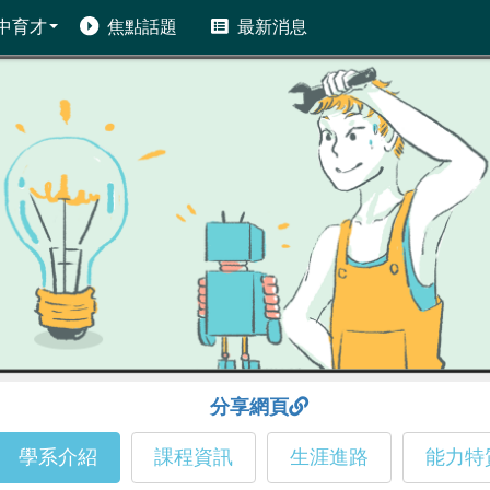
中育才
焦點話題
最新消息
分享網頁
學系介紹
課程資訊
生涯進路
能力特