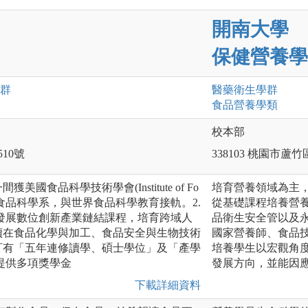
開南大學
保健營養學
群
醫藥衛生
學群
食品營養
學類
校本部
510號
338103 桃園市蘆
國食品科學技術學會(Institute of Fo
培育營養領域為主
IFT)認證的食品科學系，與世界食品科學教育接軌。2.
從基礎課程培養營
發展數位創新產業鏈結課程，培育跨域人
品衛生安全管以及永
續在食品化學與加工、食品安全與生物技術
國家營養師、食品
訂有「五年連修讀學、碩士學位」及「產學
培養學生以宏觀角
提供多項獎學金
發展方向，並能因
下載詳細資料