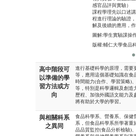
感官品評與實驗）
課程學理先以口述講
程進行理論的驗證，
解及後續的應用，作
圖解:學生實驗課操
版權:輔仁大學食品
進行基礎科學的原理，需要
高中階段可
等，應用這個基礎知識在食
以準備的學
時間能力(合作、學習策略)
習方法或方
等，特別是科學邏輯及創造
向
歷程、加強外國語文能力及
將有助於大學的學習。
食品科學系、營養系、保健
與相關科系
系，但食品科學系所學著重於
之異同
品品質監控(食品分析檢驗)