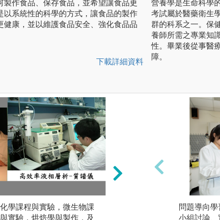
何製作食品、保存食品，並希望讓食品更
營養學是生命科學
是以系統性的科學的方式，讓食品的製作
考試屬於醫藥衛生
更健康，並以維護食品安全、強化食品品
群的科系之一。保
養師所需之專業知
性。畢業後從事醫
障。
下載詳細資料
化學課程與實驗，微生物課
產品或技術研究與
問題導向學
與實驗，烘焙學與製作，及
綜合食品分析，食
小組討論、