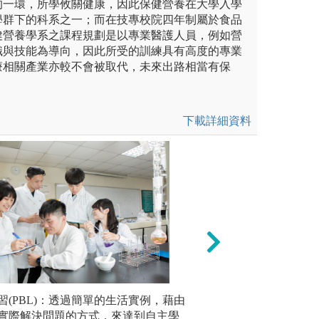
的一環，所學攸關健康，因此保健營養在大學入學
學群下的科系之一；而在技專校院四年制屬於食品
健營養學系之課程規劃是以專業醫護人員，例如營
識與技能為導向，因此所受的訓練具有高度的專業
療相關產業亦較不會被取代，未來出路相當有保
下載詳細資料
開發（新產品開發課程）
習(PBL)：透過簡單的生活實例，藉由
開橋接實習課程或
推理論證
品化學，食品加工及食品微生
實際解決問題的方式，來達到自主學
學習產業實務操作
種概念、