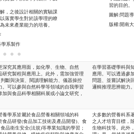
物等專業課程的修
習的目的。
解，之後設計相關的實驗課
的研發。課程內容
圖解:問題
以落實學生對於該學理的瞭
中構思新穎產品，
版權:開南
為未來產業能力的培養。
構思製作成產品。
作
圖解:產品開發展示
科學系製作
版權:輔仁大學食品
更深究其應用面，如化學、生物、自然
在學習基礎學科與
品研究製程與應用上。此外，需加強管理
應用。可以透過參
、判斷與決策、閱讀理解能力、儀器操控
問題、並嘗試解決
力。可以參與自然科學等領域的自我學習
邏輯推理思辨能力
參加與食品科學相關科展或小論文研究，
營養學系皆屬於食品營養相關領域的科
大多數的營養科系
食品研發(食品加工技術及產品開發)、食
之人才培育目標，
、食品衛生安全(法規)等專業知識的學習；
生物科技等。此外，