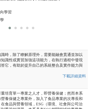
習，進行新產品或新加工技術
練，以瞭解並提早
確的論述
訓練學生由市場，生活或報導
包括食品股份有限
導向學習
圖解:推理
並配合專業課程學理，將新穎
稽核公司等。
大學
版權:開南
圖解:創新產品競
版權:學生提供
科學系製作
知識時，除了瞭解原理外，需要能融會貫通並加以
加知識性或實習加強這項能力，在執行過程中發現
回答它，有助於提升自己的系統整合及實作能力與
。
下載詳細資料
著重培育單一專業之人才，即營養保健；然而本系
除營養保健之專業外，加入了食品專業的次專長和
在食品與營養領域，ESG（環境、社會與公司治