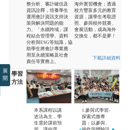
整分析、審計確信及
海外實習機會；透過
資訊詮釋，培養學生
校方豐富多元的教育
運用會計資訊支持決
資源，讓學生考取證
策與解決問題的能
照、參與校外競賽、
力。「永續跨域」課
會展活動，成為海外
程結合管理學、資料
交換生，都不是夢！
分析與ESG等知識，協
助學生將會計專業應
用至永續策略及社會
下載詳細資料
責任等實務上。
展
學習
開
方法
線
經
本系課程以講
1.參與式學習-
會
述法為主，學
探索式微專
軟體操作: 商業
課
生需於課前預
題：以參與、
套裝軟體、企
生
習、課中理
操作與體驗設