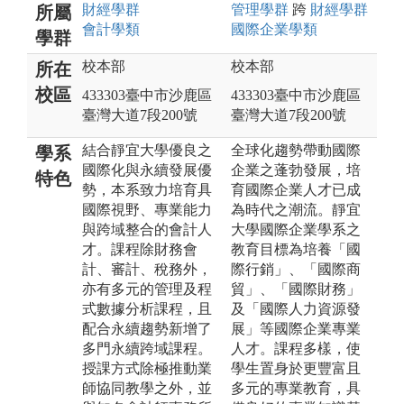
財經
學群
管理
學群
跨
財經
學群
所屬
會計
學類
國際企業
學類
學群
校本部
校本部
所在
校區
433303臺中市沙鹿區
433303臺中市沙鹿區
臺灣大道7段200號
臺灣大道7段200號
結合靜宜大學優良之
全球化趨勢帶動國際
學系
國際化與永續發展優
企業之蓬勃發展，培
特色
勢，本系致力培育具
育國際企業人才已成
國際視野、專業能力
為時代之潮流。靜宜
與跨域整合的會計人
大學國際企業學系之
才。課程除財務會
教育目標為培養「國
計、審計、稅務外，
際行銷」、「國際商
亦有多元的管理及程
貿」、「國際財務」
式數據分析課程，且
及「國際人力資源發
配合永續趨勢新增了
展」等國際企業專業
多門永續跨域課程。
人才。課程多樣，使
授課方式除極推動業
學生置身於更豐富且
師協同教學之外，並
多元的專業教育，具