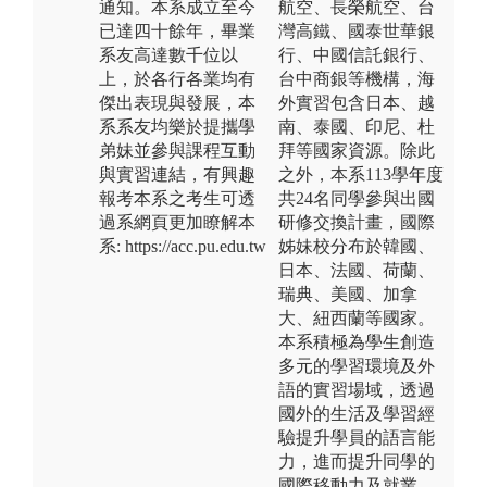
通知。本系成立至今
航空、長榮航空、台
已達四十餘年，畢業
灣高鐵、國泰世華銀
系友高達數千位以
行、中國信託銀行、
上，於各行各業均有
台中商銀等機構，海
傑出表現與發展，本
外實習包含日本、越
系系友均樂於提攜學
南、泰國、印尼、杜
弟妹並參與課程互動
拜等國家資源。除此
與實習連結，有興趣
之外，本系113學年度
報考本系之考生可透
共24名同學參與出國
過系網頁更加瞭解本
研修交換計畫，國際
系: https://acc.pu.edu.tw
姊妹校分布於韓國、
日本、法國、荷蘭、
瑞典、美國、加拿
大、紐西蘭等國家。
本系積極為學生創造
多元的學習環境及外
語的實習場域，透過
國外的生活及學習經
驗提升學員的語言能
力，進而提升同學的
國際移動力及就業