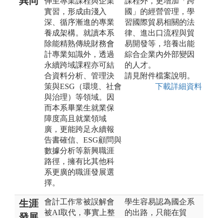
異同
伸至專業課程與企業
課程外，更增加「跨
實習，形成由淺入
國」的經營管理，學
深、循序漸進的專業
習國際貿易相關的法
養成架構。就讀本系
律、進出口流程與貿
除能精熟傳統財務會
易開發等，培養出能
計專業知識外，透過
綜合企業內外部變因
永續跨域課程亦可結
的人才。
合資料分析、管理決
請見附件檔案說明。
策與ESG（環境、社會
下載詳細資料
與治理）等領域。因
而本系畢業生就業保
障度高且就業領域
廣，更能跨足永續報
告書確信、ESG顧問與
數據分析等新興職涯
路徑，擁有比其他科
系更廣的職涯發展選
擇。
會計工作常被誤解會
學生容易認為國企系
生涯
被AI取代，事實上整
的出路，只能在貿
發展