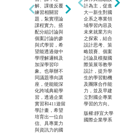
業資源規劃、
習
解、課後反覆
計為主，促進
電腦審計等課
練習相關習
大一新生對國
圖
程，搭配相關
題，紮實理論
企系之專業領
師
軟體，培養學
課程實力。搭
域學習內容及
生實作及考照
版
配分組討論與
未來就業方向
能力。
會
個案討論的參
之探索，結合
片
圖解:2023 電腦
與式學習，希
設計思考、策
稽核專題競賽
望能透過做中
略競賽、個案
得獎照片
學理解邏輯及
討論及模擬國
加深學習印
際策展等教學
版權:靜宜大學
象。也舉辦不
設計，提升學
會計系自有照
同議題導向講
生的學習動機
片
座，使能能深
及團隊合作能
化跨域典範學
力，並及早建
習，透過企業
立對國企專業
實習和411遊留
學習的方向。
學計畫，希望
版權:靜宜大學
培育出一位自
國際企業學系
信、具專業力
與資訊力的國