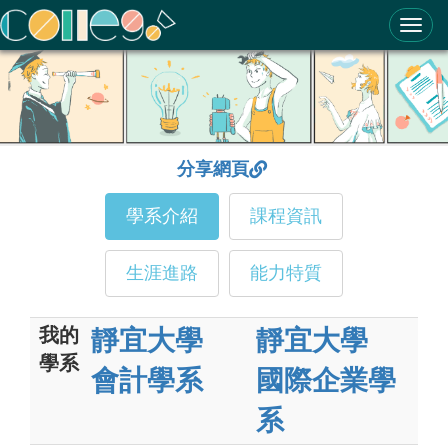
ColleGo! 大學選才與高中育才輔助系統
分享網頁
學系介紹
課程資訊
生涯進路
能力特質
我的
靜宜大學
靜宜大學
學系
會計學系
國際企業學
系