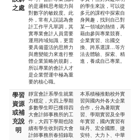
的是邏輯思考能力與
的學生來說，可以從
之處
對數字的敏銳度。此
多元的課程中探索自
外，常有人誤認為會
身興趣，找到自己對
計工作平凡單調，其
某一領域的熱情，再
實專業會計人員需要
藉由參與專業競賽、
運用跨域知識，更需
企業實習、出國交
要具備靈活的思辨力
換、跨系選課…等方
與應變能力來進行整
法去體驗、探索、精
體企業策略的規劃，
進，養成自己專業。
所以專業的會計人才
是企業營運中極為重
要的核心職。
靜宜會計系學生就業
本系積極推動校外實
學習
力穩定，大四上學期
習與國內外各大企業
資源
多數學生即已獲得四
合作，分為暑期實
或補
大會計師事務所的工
習、學期實習及全學
充說
作，大四下學期也陸
年實習，國內實習有
續有學生收到四大會
味丹、宏全國際、捷
明
計師事務所春招錄取
安特、大力卜、中華