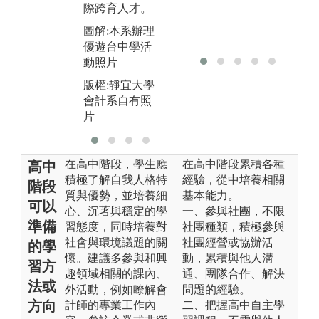
際跨育人才。
圖解:本系辦理
優遊台中學活
動照片
版權:靜宜大學
會計系自有照
片
在高中階段，學生應
在高中階段累積各種
高中
積極了解自我人格特
經驗，從中培養相關
階段
質與優勢，並培養細
基本能力。
可以
心、沉著與穩定的學
一、參與社團，不限
準備
習態度，同時培養對
社團種類，積極參與
社會與環境議題的關
社團經營或協辦活
的學
懷。建議多參與和興
動，累積與他人溝
習方
趣領域相關的課內、
通、團隊合作、解決
法或
外活動，例如瞭解會
問題的經驗。
方向
計師的專業工作內
二、把握高中自主學