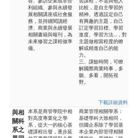
容、參訪企業或非營
習課程，不需與他人
利組織、參與永續發
比較，是自主學習的
展相關講座或社會服
精神。透過設定自己
務，並持續閱讀經
有興趣的主題，自己
濟、商業與永續發展
訂定學習目標、學習
相關書籍與報刊，為
進度、學習方法...，對
未來修習之課程做準
主題做相當程度的瞭
備。
解或精進自己的能
力。
三、課餘時間，可瞭
解國際商業時事，多
聽、多看，開拓視
野。
下載詳細資料
本系是商管學院中相
商業管理相關學系：
與相
對高度專業化之學
基礎學科大致相同，
關科
系，從大一的核心基
但國企系除了學習基
系之
礎課程出發，逐步延
本企業內部管理相關