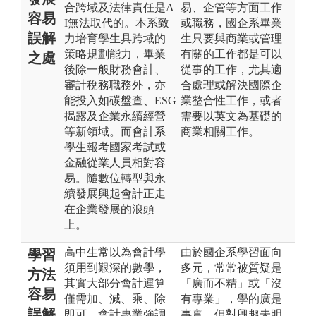
合跨域及法律責任是A
易、企管等方面工作
容易
I無法取代的。本系致
或職務，國企系畢業
誤解
力培育學生具跨域的
生只要與商業或管理
策略規劃能力，畢業
有關的工作都是可以
之處
後除一般財務會計、
從事的工作，尤其適
審計稅務職務外，亦
合處理或解決國際企
能投入如碳盤查、ESG
業整合性工作，或者
揭露及企業永續經營
需要以英文為基礎的
等新領域。而會計系
商業相關工作。
學生報考國家考試或
金融從業人員相對容
易。隨數位轉型與永
續發展興起會計正走
在企業發展的浪頭
上。
高中生常以為會計學
由於國企系學習面向
學習
須用到艱深的數學，
多元，常常被質疑是
方法
其實大部分會計運算
「廣而不精」或「沒
容易
僅需加、減、乘、除
有專業」，學的廣是
誤解
即可。會計專業強調
事實，但對興趣未明