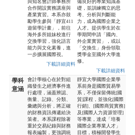
與知名會計師事務所
備良好的專業知識基
合作開設實務講座與
礎，並訓練獨立的思
產業實習。本系亦鼓
考、分析與判斷能
勵學生參與「靜宜411
力，成為國際企業之
遊留學計畫」，前往
人才。提供學生於在
海外多所姐妹校進行
學期間申請「國內、
交換學習，強化語言
外企業實習」，或以
能力與文化素養，進
「交換生」身份領取
一步擴展國際視。
獎學金至國外大學進
修。
下載詳細資料
下載詳細資料
會計學核心在於對組
靜宜大學國際企業學
學科
織發生之經濟事件進
系前身是國際貿易學
意涵
行處理，涵蓋辨認、
系，不僅保留傳統[國
衡量、記錄、分類、
貿]課程，並強化[國際
彙總與分析，將正確
行銷]、[國際商貿實務]
的財務資訊傳遞給決
及[國際人力資源管理]
策者。本系課程除著
等專業，達成「培養
重於交易紀錄與財務
國際企業專業人才」
報表編製，更強調統
目標，積極開發學生