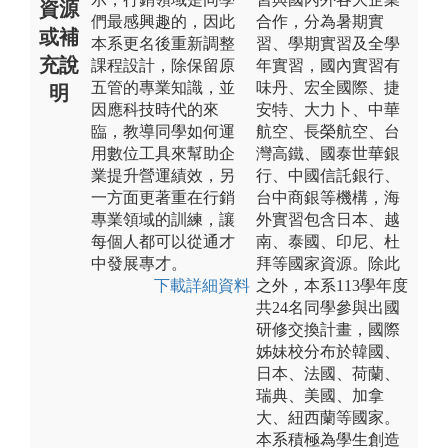
資源
們最感興趣的，因此
合作，分為暑期實
或補
本系更名後重新調整
習、學期實習及全學
充說
課程設計，除保留原
年實習，國內實習有
五管的專業知識，並
味丹、宏全國際、捷
明
因應科技時代的來
安特、大力卜、中華
臨，教導同學如何運
航空、長榮航空、台
用數位工具來幫助企
灣高鐵、國泰世華銀
業提升營運績效，另
行、中國信託銀行、
一方面更著重在行銷
台中商銀等機構，海
專業領域的訓練，讓
外實習包含日本、越
每個人都可以從通才
南、泰國、印尼、杜
中發展專才。
拜等國家資源。除此
下載詳細資料
之外，本系113學年度
共24名同學參與出國
研修交換計畫，國際
姊妹校分布於韓國、
日本、法國、荷蘭、
瑞典、美國、加拿
大、紐西蘭等國家。
本系積極為學生創造