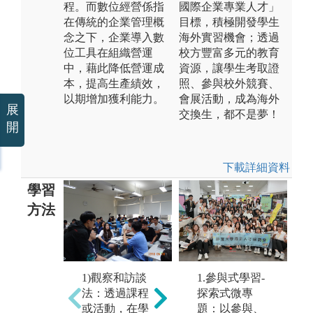
程。而數位經營係指
國際企業專業人才」
在傳統的企業管理概
目標，積極開發學生
念之下，企業導入數
海外實習機會；透過
位工具在組織營運
校方豐富多元的教育
中，藉此降低營運成
資源，讓學生考取證
本，提高生產績效，
照、參與校外競賽、
以期增加獲利能力。
會展活動，成為海外
展
交換生，都不是夢！
開
下載詳細資料
學習
方法
2)個案分析：
1)觀察和訪談
1.參與式學習-
以企業的事件
法：透過課程
探索式微專
為素材，以管
或活動，在學
題：以參與、