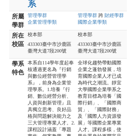
系
管理
學群
管理
學群
跨
財經
學群
所屬
企業管理
學類
國際企業
學類
學群
校本部
校本部
所在
校區
433303臺中市沙鹿區
433303臺中市沙鹿區
臺灣大道7段200號
臺灣大道7段200號
本系自114學年度起奉
全球化趨勢帶動國際
學系
核通過更名為『行銷
企業之蓬勃發展，培
特色
與數位經營管理學
育國際企業人才已成
系』，前身為企業管
為時代之潮流。靜宜
理學系。1.培養『行
大學國際企業學系之
銷、數位經營分析、
教育目標為培養「國
人資與創新管理』且
際行銷」、「國際商
具獨立思考、良好品
貿」、「國際財務」
格與問題解決能力之
及「國際人力資源發
三大管理專業人才。2.
展」等國際企業專業
課程設計涵蓋「專題
人才。課程多樣，使