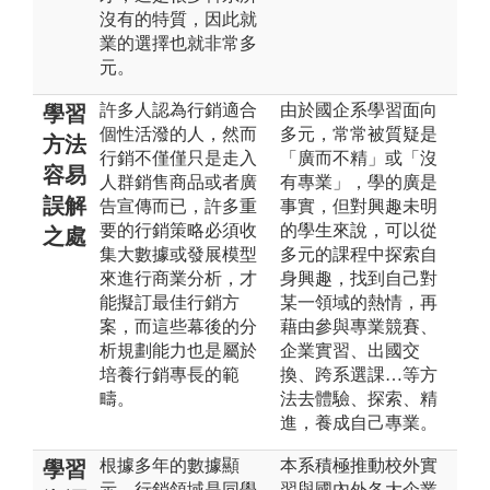
沒有的特質，因此就
業的選擇也就非常多
元。
許多人認為行銷適合
由於國企系學習面向
學習
個性活潑的人，然而
多元，常常被質疑是
方法
行銷不僅僅只是走入
「廣而不精」或「沒
容易
人群銷售商品或者廣
有專業」，學的廣是
誤解
告宣傳而已，許多重
事實，但對興趣未明
要的行銷策略必須收
的學生來說，可以從
之處
集大數據或發展模型
多元的課程中探索自
來進行商業分析，才
身興趣，找到自己對
能擬訂最佳行銷方
某一領域的熱情，再
案，而這些幕後的分
藉由參與專業競賽、
析規劃能力也是屬於
企業實習、出國交
培養行銷專長的範
換、跨系選課…等方
疇。
法去體驗、探索、精
進，養成自己專業。
根據多年的數據顯
本系積極推動校外實
學習
示，行銷領域是同學
習與國內外各大企業