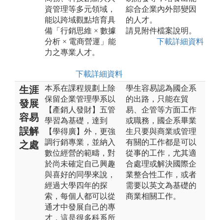
資管理等多元領域，
綜合企業內外部變因
能以跨域觀點培育具
的人才。
備「行銷思維 × 數據
請見附件檔案說明。
分析 × 電商營運」能
下載詳細資料
力之專業人才。
下載詳細資料
本系在課程規劃上除
學生容易認為國企系
生涯
保留企業管理學系以
的出路，只能在貿
發展
【產銷人發財】五管
易、企管等方面工作
容易
學習為基礎，達到
或職務，國企系畢業
誤解
【學得廣】外，更強
生只要與商業或管理
調行銷專業，並納入
有關的工作都是可以
之處
數位經營的範疇，對
從事的工作，尤其適
於尚未確定自己興趣
合處理或解決國際企
與喜好的同學來說，
業整合性工作，或者
經過大學四年的探
需要以英文為基礎的
索，每個人都可以從
商業相關工作。
通才中發展自己的專
才，這是很多科系所