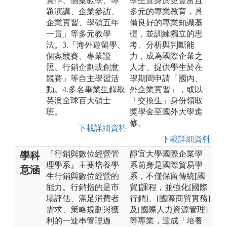
實作、個案教學、專
學生置身於更豐富且
題演講、企業參訪、
多元的專業教育，具
企業實習、學碩五年
備良好的專業知識基
一貫」等多元教學
礎，並訓練獨立的思
法。3.「海外遊留學、
考、分析與判斷能
個案競賽、專業證
力，成為國際企業之
照、行銷企劃或創意
人才。提供學生於在
競賽」等自主學習活
學期間申請「國內、
動。4.多名畢業生錄取
外企業實習」，或以
英澳全球百大碩士
「交換生」身份領取
班。
獎學金至國外大學進
修。
下載詳細資料
下載詳細資料
『行銷與數位經營管
靜宜大學國際企業學
學科
理學系』主要培養學
系前身是國際貿易學
意涵
生行銷與數位經營的
系，不僅保留傳統[國
能力。行銷指的是市
貿]課程，並強化[國際
場評估、滿足消費者
行銷]、[國際商貿實務]
需求、策略規劃與獲
及[國際人力資源管理]
利的一連串管理過
等專業，達成「培養