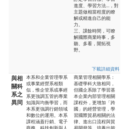
進度、學習方法...，對
主題做相當程度的瞭
解或精進自己的能
力。
三、課餘時間，可瞭
解國際商業時事，多
聽、多看，開拓視
野。
下載詳細資料
本系和企業管理學系
商業管理相關學系：
與相
或事業經營系相類
基礎學科大致相同，
關科
似，惟企管系或事經
但國企系除了學習基
系之
系更強調五管的專業
本企業內部管理相關
異同
知識與均衡學習，而
課程外，更增加「跨
本系更強調行銷領域
國」的經營管理，學
和數位的運用。本系
習國際貿易相關的法
課程涵蓋行銷、電子
律、進出口流程與貿
商務、科技創新與人
易開發等，培養出能