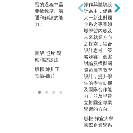
理的理論作為
習的過程中需
操作與體驗設
3
解決問題的基
要敏銳度、溝
計為主，促進
計
石，藉此培養
通和解讀的能
大一新生對國
查
學生的思辨能
力；
企系之專業領
者
力，個案教學
域學習內容及
的
亦為本系重要
未來就業方向
的教學特色。
圖
之探索，結合
圖解:個案競賽
設計思考、策
版
圖解:照片-觀
略競賽、個案
行
版權:靜宜大學
察和訪談法
討論及模擬國
行銷系
版權:陳川正-
際策展等教學
拍攝-照片
設計，提升學
生的學習動機
及團隊合作能
力，並及早建
立對國企專業
學習的方向。
版權:靜宜大學
國際企業學系