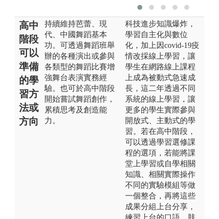
持續維持芭蕾、現
科技進步知識爆炸，
高中
代、中國舞蹈基本
學習自主化與數位
階段
功。可透過舞蹈班舉
化，加上因covid-19疫
可以
辦的各種演出或參與
情改採線上學習，讓
準備
各類型的舞蹈比賽增
學生在網路線上課程
強舞台表演實務經
上成為被動式急速成
的學
驗。也可於高中階段
長，這二年透過不同
習方
開始嘗試舞蹈創作，
系統的線上學習，讓
法或
累積思考及創造能
更多的學生實際參與
方向
力。
開放式、主動式的學
習。若在高中階段，
可以透過學習選修課
程的選項，若能將課
堂上學習或自學相關
知識、相關實際操作
不同的實驗模組等做
一個整合，再將這些
成果分組上台分享，
練習上台的口語、肢