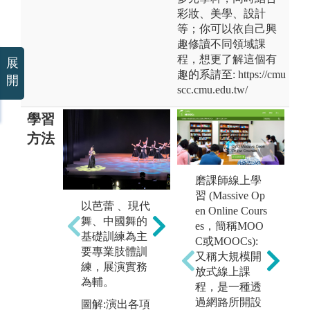
彩妝、美學、設計
等；你可以依自己興
趣修讀不同領域課
程，想更了解這個有
展
趣的系請至: https://cmu
開
scc.cmu.edu.tw/
學習
方法
磨課師線上學
習 (Massive Op
翻
以芭蕾 、現代
移地學習
各
en Online Cours
l
舞、中國舞的
課
es，簡稱MOO
圖解:移地交流
基礎訓練為主
C或MOOCs):
學習
圖
要專業肢體訓
又稱大規模開
版權:中國文化
版
練，展演實務
放式線上課
大學舞蹈系
大
為輔。
程，是一種透
過網路所開設
圖解:演出各項