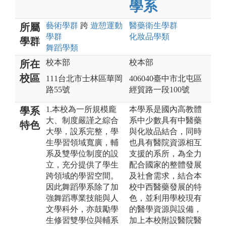
學系
藝術
學群
跨
遊憩運動
醫藥衛生
學群
所屬
學群
化妝品
學類
學群
舞蹈
學類
校本部
校本部
所在
校區
111台北市士林區華岡
406040臺中市北屯區
路55號
經貿路一段100號
1.本校為一所規模龐
本學系是國內高教體
學系
大、制度嚴謹之綜合
系中少數具有中醫藥
特色
大學，設系完整，學
與化妝品結合，同時
生學習領域寬廣，輔
也具有醫院資源相互
系及雙學位制度的設
支援的系所，為全力
立，充分提供了學生
配合國家的整體發展
跨領域的學習空間。
及社會需求，結合本
因此舞蹈學系除了加
校中西醫藥發展的特
強舞蹈專業技能與人
色，並利用學校現有
文學科外，亦鼓勵學
的醫學資源與設備，
生修習雙學位與輔系
加上本校附設醫院醫