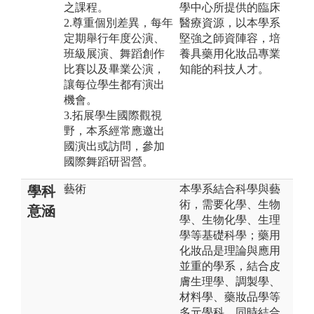
之課程。
學中心所提供的臨床
2.尊重個別差異，每年
醫療資源，以本學系
定期舉行年度公演、
堅強之師資陣容，培
班級展演、舞蹈創作
養具藥用化妝品專業
比賽以及畢業公演，
知能的科技人才。
讓每位學生都有演出
機會。
3.拓展學生國際觀視
野，本系經常應邀出
國演出或訪問，參加
國際舞蹈研習營。
藝術
本學系結合科學與藝
學科
術，需要化學、生物
意涵
學、生物化學、生理
學等基礎科學；藥用
化妝品是理論與應用
並重的學系，結合皮
膚生理學、調製學、
材料學、藥妝品學等
多元學科，同時結合