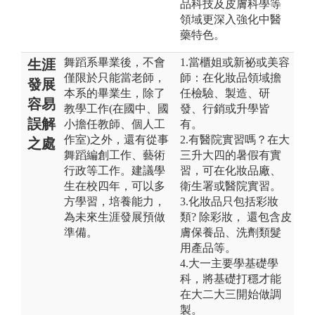
品科技及皮膚科學等
領域更深入強化中醫
藥特色。
舞蹈系畢業後，不會
1.當櫃姐或新祕或美容
生涯
僅限於只能當老師，
師：在化妝品領域擔
發展
本系的畢業生，除了
任檢驗、製造、研
容易
教學工作(在國中、國
發、行銷或升學皆
誤解
小擔任教師、個人工
有。
作室)之外，還有從事
2.有醫院實習嗎？在大
之處
舞蹈編創工作、藝術
三升大四的暑假有實
行政等工作。建議學
習，可在化妝品廠、
生在校四年，可以多
衛生署或醫院實習。
方學習，培養能力，
3.化妝品只包括彩妝
為未來生涯發展預做
類? 除彩妝， 還包含皮
準備。
膚保養品、洗劑類髮
用產品等。
4.大一主要學基礎學
科，將基礎打穩才能
在大二大三開始做調
製。