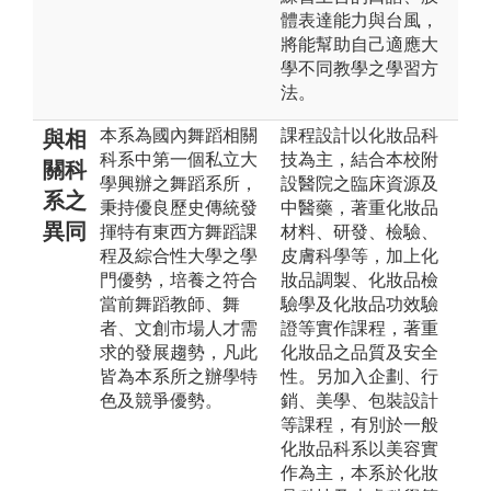
體表達能力與台風，
將能幫助自己適應大
學不同教學之學習方
法。
本系為國內舞蹈相關
課程設計以化妝品科
與相
科系中第一個私立大
技為主，結合本校附
關科
學興辦之舞蹈系所，
設醫院之臨床資源及
系之
秉持優良歷史傳統發
中醫藥，著重化妝品
異同
揮特有東西方舞蹈課
材料、研發、檢驗、
程及綜合性大學之學
皮膚科學等，加上化
門優勢，培養之符合
妝品調製、化妝品檢
當前舞蹈教師、舞
驗學及化妝品功效驗
者、文創市場人才需
證等實作課程，著重
求的發展趨勢，凡此
化妝品之品質及安全
皆為本系所之辦學特
性。另加入企劃、行
色及競爭優勢。
銷、美學、包裝設計
等課程，有別於一般
化妝品科系以美容實
作為主，本系於化妝