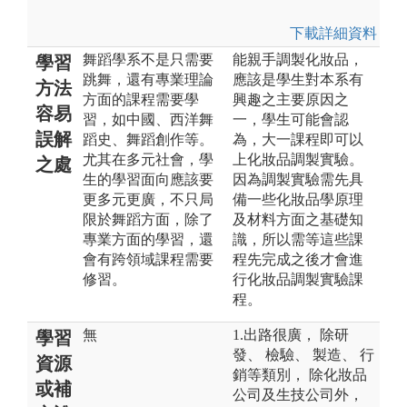
下載詳細資料
舞蹈學系不是只需要
能親手調製化妝品，
學習
跳舞，還有專業理論
應該是學生對本系有
方法
方面的課程需要學
興趣之主要原因之
容易
習，如中國、西洋舞
一，學生可能會認
誤解
蹈史、舞蹈創作等。
為，大一課程即可以
尤其在多元社會，學
上化妝品調製實驗。
之處
生的學習面向應該要
因為調製實驗需先具
更多元更廣，不只局
備一些化妝品學原理
限於舞蹈方面，除了
及材料方面之基礎知
專業方面的學習，還
識，所以需等這些課
會有跨領域課程需要
程先完成之後才會進
修習。
行化妝品調製實驗課
程。
無
1.出路很廣， 除研
學習
發、 檢驗、 製造、 行
資源
銷等類別， 除化妝品
或補
公司及生技公司外，