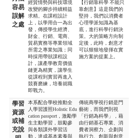
經貿情勢與科技環境
【行銷靠科學 不能只
容易
改變的腳步持續精益
靠創意】這是我們的
誤解
求精。在課程設計
堅持，我們以消費者
上，以學用合一為出
心理學派知識為基
之處
發，傳授學生經濟、
底，進行科學行銷決
財金、行銷、電商、
策。大的策略方向制
貿易實務等專業領域
定後，此時，創意才
所需之專業知識；同
可以狠狠地發揮在實
時採用帶狀課程設
施方案的提案上。
計，讓產學教育價值
鏈更為精實，讓學生
從課程到實習再進入
競賽磨練，培養就職
即戰力。
本系配合學校推動全
傳統商學視行銷是門
學習
人學習護照Holistic Edu
藝術，而我們則視
資源
cation passport，激勵學
「行銷為科學」，藉
或補
生主動學習，鼓勵參
由行銷基石專業、消
充說
與各類課外學習活
費者洞察力、企劃與
動，達成基本素養與
執行力、創新與創意
明