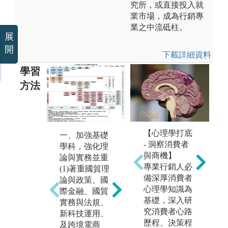
究所，或直接投入就
業市場，成為行銷專
業之中流砥柱。
展
開
下載詳細資料
學習
方法
【心理學打底
一、加強基礎
二、海外移地
- 洞察消費者
學科，強化理
學習
與商機】
論與實務並重
為了培育學生
專業行銷人必
(1)著重國貿理
國際宏觀視
三
備深厚消費者
論與政策、國
野，不定期辦
實
心理學知識為
際金融、國貿
理海外移地教
為
基礎，深入研
實務與法規、
學活動。歷年
差
究消費者心路
新科技運用、
來舉辦過美
合
歷程、決策程
及跨境電商