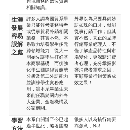
跨境商務的數位貿易
相關知識。
許多人認為國貿系畢
外界以為只要具備妙
生涯
業只能報考關務特考
語如珠的口才，就能
發展
或從事貿易外銷相關
從事行銷工作；但其
容易
業務，其實不然。本
實不然，真正的品牌
誤解
系致力培養學生多元
行銷專業經理人，不
跨領域能力，從大一
僅了解產品特性與市
之處
開始先讓學生打好基
場變化，更深黯消費
本商學基礎，而後強
者心理，充分掌握影
化學生國際經貿趨勢
響消費者需求之因，
分析及第二外語能力
更顯專業行銷策略成
並訓練學生實務應
效之果！
用，讓本系畢業生未
來能任職於國內外各
大企業、金融機構及
公家機關。
本系自開辦至今已超
很多人以為搞行銷要
學習
過半世紀，隨著國際
靠創意，No!
方法