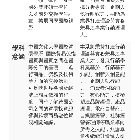
士、碩士學位；並有
維、消費者洞察與數
國外雙聯碩士學位，
據分析專業、企劃與
以及國外交換學生計
執行即戰力，期能為
畫，擴展同學國際視
業界打造理論與實務
野。
兼具之專業行銷經理
人。
中國文化大學國際貿
本系將秉持打造行銷
學科
易學系: 國際貿易係指
理論與實務兼具之專
意涵
國家與國家之間在國
業人才，發展行銷學
際分工的基礎上，進
科奠基於「行銷基石
行商品、勞務及技術
知能、創新與創意能
等方面的交換活動，
力、企劃與執行能
可反映世界各國於經
力、消費者洞察能
濟上相互依賴的程
力」核心能力，積極
度；同時了解跨國公
塑造品牌經理、產品
司之間的貿易投資經
經理、電商自營商、
營與跨境商務數位貿
自媒體經營、社群經
易相關知識。
營管理師等職業導向
所需之技能，無論畢
業後繼續升造進入研