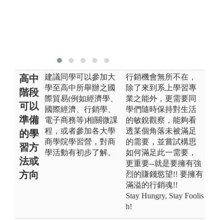
外
大學國際貿易
學系
版
大
學
建議同學可以參加大
行銷機會無所不在，
高中
學至高中所舉辦之國
除了來到系上學習專
階段
際貿易(例如經濟學、
業之能外，更需要同
可以
國際經濟、行銷學、
學們隨時保持對生活
準備
電子商務等)相關微課
的敏銳觀察，能夠看
程，或者參加各大學
透某個角落未被滿足
的學
商學院學習營，對商
的需要，並嘗試構思
習方
學活動有初步了解。
如何滿足此一需要，
法或
更重要--就是要擁有強
方向
烈的賺錢慾望!! 要擁有
滿溢的行銷魂!!
Stay Hungry, Stay Foolis
h!