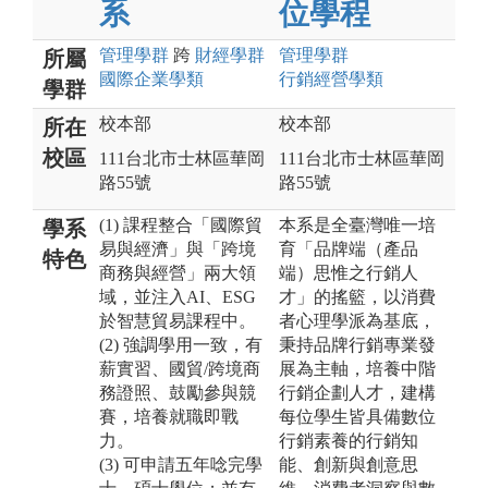
系
位學程
管理
學群
跨
財經
學群
管理
學群
所屬
國際企業
學類
行銷經營
學類
學群
校本部
校本部
所在
校區
111台北市士林區華岡
111台北市士林區華岡
路55號
路55號
(1) 課程整合「國際貿
本系是全臺灣唯一培
學系
易與經濟」與「跨境
育「品牌端（產品
特色
商務與經營」兩大領
端）思惟之行銷人
域，並注入AI、ESG
才」的搖籃，以消費
於智慧貿易課程中。
者心理學派為基底，
(2) 強調學用一致，有
秉持品牌行銷專業發
薪實習、國貿/跨境商
展為主軸，培養中階
務證照、鼓勵參與競
行銷企劃人才，建構
賽，培養就職即戰
每位學生皆具備數位
力。
行銷素養的行銷知
(3) 可申請五年唸完學
能、創新與創意思