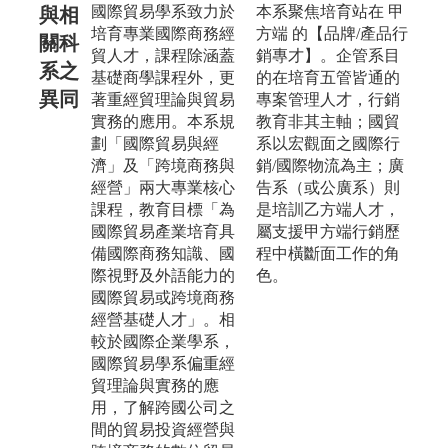
國際貿易學系致力於
本系聚焦培育站在 甲
與相
培育專業國際商務經
方端 的【品牌/產品行
關科
貿人才，課程除涵蓋
銷專才】。企管系目
系之
基礎商學課程外，更
的在培育五管皆通的
異同
著重經貿理論與貿易
專案管理人才，行銷
實務的應用。本系規
教育非其主軸；國貿
劃「國際貿易與經
系以宏觀面之國際行
濟」及「跨境商務與
銷/國際物流為主；廣
經營」兩大專業核心
告系（或公廣系）則
課程，教育目標「為
是培訓乙方端人才，
國際貿易產業培育具
屬支援甲方端行銷歷
備國際商務知識、國
程中橫斷面工作的角
際視野及外語能力的
色。
國際貿易或跨境商務
經營基礎人才」。相
較於國際企業學系，
國際貿易學系偏重經
貿理論與實務的應
用，了解跨國公司之
間的貿易投資經營與