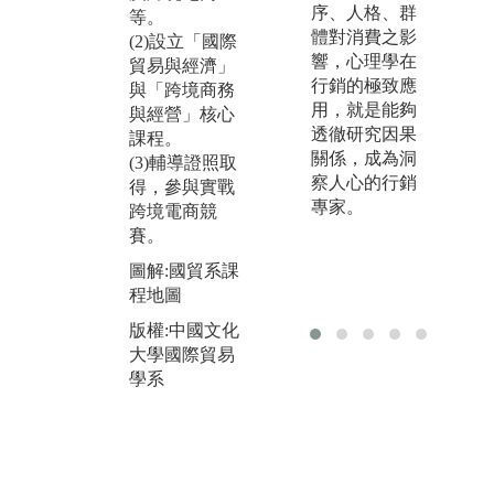
國、英國、中
貿
序、人格、群
等。
國大陸等學習
家
體對消費之影
(2)設立「國際
交流；透過實
規
響，心理學在
貿易與經濟」
地參訪與觀摩
子
行銷的極致應
與「跨境商務
教學，瞭解當
經
用，就是能夠
與經營」核心
地企業的營運
銷
透徹研究因果
課程。
模式、體驗跨
學
關係，成為洞
(3)輔導證照取
國文化。影音
薪
察人心的行銷
得，參與實戰
分享：國貿系
幫
專家。
跨境電商競
學生參與 【20
後
賽。
24 臺青文旅創
業
業就業輔導研
圖解:國貿系課
亦
學活動】http
程地圖
小
s://reurl.cc/Nl8z
場
版權:中國文化
Km
畫
大學國際貿易
生
圖解:美國西岸
學系
國
四大名校及知
習
名企業移地教
學
圖
兵
版權:中國文化