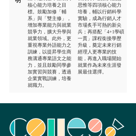
核心能力培養之目
思惟等四項核心能力
標。鼓勵加修「輔
培養，輔以行銷科學
系」與「雙主修」，
實驗，成為行銷人才
增加專業能力與就業
市場炙手可熱的新尖
競爭力，擴大升學與
兵；再搭配「4+1學碩
就業領域。此外，更
一貫」課程銜接學歷
重視專業外語能力之
升級，奠定未來行銷
訓練，以提昇學生商
經理人更專業的技
務溝通專業語文之能
能，再進入職場開始
力，並且鼓勵同學參
就業作為未來生涯發
加實習與競賽，透過
展最佳選擇。
企業實戰訓練，培養
就職力。