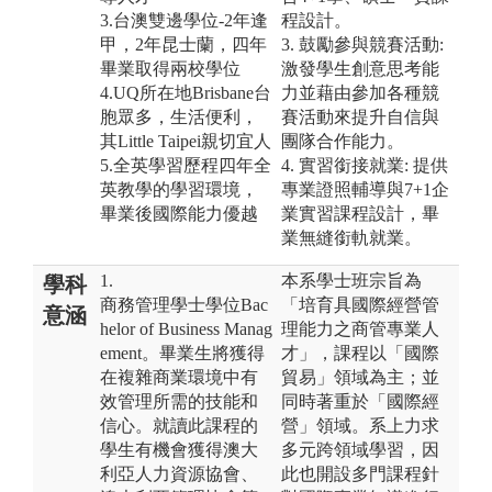
3.台澳雙邊學位-2年逢
程設計。
甲，2年昆士蘭，四年
3. 鼓勵參與競賽活動:
畢業取得兩校學位
激發學生創意思考能
4.UQ所在地Brisbane台
力並藉由參加各種競
胞眾多，生活便利，
賽活動來提升自信與
其Little Taipei親切宜人
團隊合作能力。
5.全英學習歷程四年全
4. 實習銜接就業: 提供
英教學的學習環境，
專業證照輔導與7+1企
畢業後國際能力優越
業實習課程設計，畢
業無縫銜軌就業。
1.
本系學士班宗旨為
學科
商務管理學士學位Bac
「培育具國際經營管
意涵
helor of Business Manag
理能力之商管專業人
ement。畢業生將獲得
才」，課程以「國際
在複雜商業環境中有
貿易」領域為主；並
效管理所需的技能和
同時著重於「國際經
信心。就讀此課程的
營」領域。系上力求
學生有機會獲得澳大
多元跨領域學習，因
利亞人力資源協會、
此也開設多門課程針