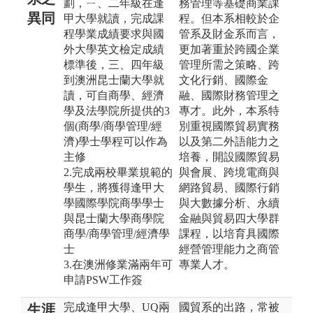
劃，ㄧ、二年級在逢
務管理等基礎商業課
異同
甲大學就讀，完成課
程。但本系相較於企
程學業成績要求與國
管系及財金系而言，
外大學英文檢定成績
更加著重於跨國企業
標準後，三、四年級
管理所需之策略、跨
到澳洲昆士蘭大學就
文化行銷、國際金
讀，可自商學、經濟
融、國際財務管理之
學及法學院所提供的3
專才。此外，本系特
個(商學/商學管理/經
別重視國際貿易實務
濟)學士學程可以作為
以及第二外語能力之
主修
培養，開設國際貿易
2.完成兩校畢業規範的
與會展、跨境電商與
學生，將獲得逢甲大
網路貿易、國際行銷
學國際學院商學學士
與大數據分析、永續
與昆士蘭大學商學院
金融與貿易四大學群
商學/商學管理/經濟學
課程，以培育具國際
士
經營管理能力之商管
3.在澳洲修業滿兩年可
專業人才。
申請PSW工作簽
完成逢甲大學、UQ兩
國貿系的出路，常被
生涯