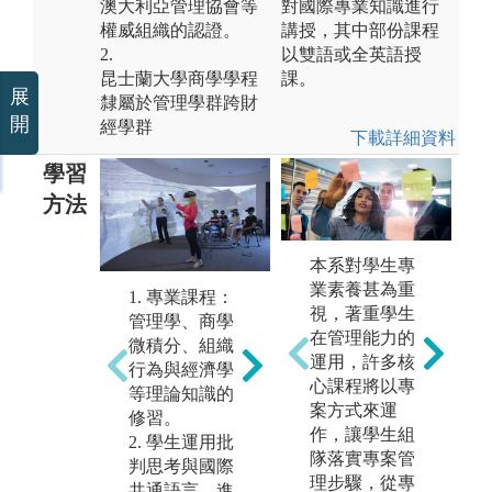
澳大利亞管理協會等
對國際專業知識進行
權威組織的認證。
講授，其中部份課程
2.
以雙語或全英語授
昆士蘭大學商學學程
課。
展
隸屬於管理學群跨財
開
經學群
下載詳細資料
學習
方法
本系對學生專
創新專題實
業素養甚為重
1. 專業課程：
自
作：透過四學
視，著重學生
管理學、商學
期
期修課的創新
在管理能力的
微積分、組織
專
發想與討論合
運用，許多核
行為與經濟學
外
作，學生以團
心課程將以專
等理論知識的
同
隊進行問題溝
案方式來運
修習。
環
通、協調、解
作，讓學生組
2. 學生運用批
業
決與創新發
隊落實專案管
判思考與國際
學
想，最後以發
理步驟，從專
共通語言，進
知