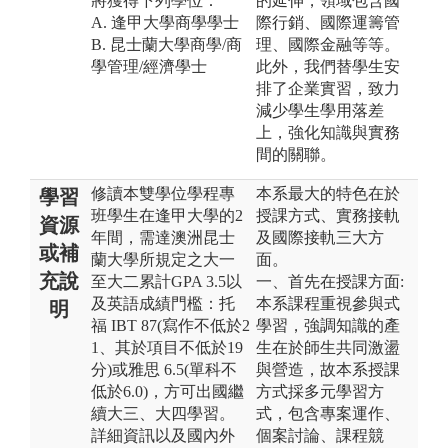
將獲得下列學位：
的延伸，領域包含國
A. 逢甲大學商學學士
際行銷、國際運籌管
B. 昆士蘭大學商學/商
理、國際金融等等。
學管理/經濟學士
此外，我們替學生安
排了企業實習，致力
減少學生學用落差
上，強化知識與實務
間的關聯。
修讀本雙學位學程專
本系最大的特色在於
學習
班學生在逢甲大學的2
授課方式、實務接軌
資源
年間，需達澳洲昆士
及國際接軌三大方
或補
蘭大學所規定之大一
面。
充說
至大二累計GPA 3.5以
一、首先在授課方面:
及英語成績門檻：托
本系課程重視參與式
明
福 IBT 87(寫作不低於2
學習，強調知識的產
1、其於項目不低於19
生在於師生共同激盪
分)或雅思 6.5(單科不
與營造，故本系授課
低於6.0)，方可出國繼
方式採多元學習方
續大三、大四學習。
式，包含專案運作、
詳細資訊以及國內外
個案討論、課程競