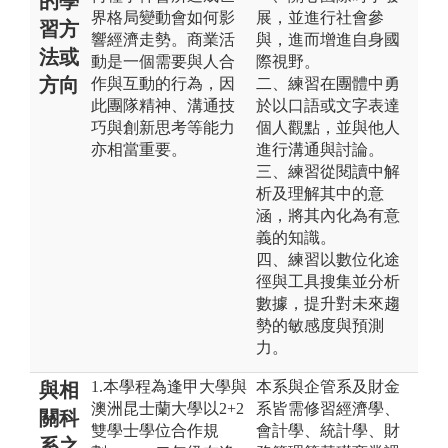
的學
界格局變動會如何影
展，並進行社會參
習方
響經濟走勢。商業活
與，進而增進自身國
法或
動是一個需要與人合
際視野。
方向
作與互動的行為，因
二、練習在團體中勇
此團隊精神、溝通技
於以口語或文字表達
巧與創新思考等能力
個人觀點，並與他人
亦相當重要。
進行溝通與討論。
三、練習從閱讀中解
析及理解其中的意
涵，將其內化為有意
義的知識。
四、練習以數位化途
徑與工具搜集並分析
數據，提升對未來趨
勢的敏感度與預測
力。
1.本學程為逢甲大學與
本系與企管系及財金
與相
澳洲昆士蘭大學以2+2
系皆需修習經濟學、
關科
雙學士學位合作規
會計學、統計學、財
系之