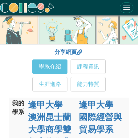
ColleGo! 大學選才與高中育才輔助系統
分享網頁
學系介紹
課程資訊
生涯進路
能力特質
我的
逢甲大學
逢甲大學
學系
澳洲昆士蘭
國際經營與
大學商學雙
貿易學系