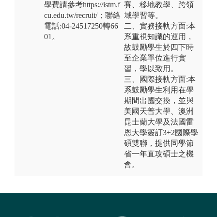
學費請參考https://istm.f
賽、移地教學、跨領
cu.edu.tw/recruit/；聯絡
域學習等。
電話:04-24517250轉66
二、實務接軌方面:本
01。
系重視知識的運用，
故鼓勵學生於四下時
至企業單位進行實
習，學以致用。
三、國際接軌方面:本
系鼓勵學生利用在學
期間出國交換，並與
美國天普大學、澳洲
昆士蘭大學及法國雷
恩大學簽訂3+2國際學
碩雙聯，提供同學節
省一年直攻碩士之機
會。