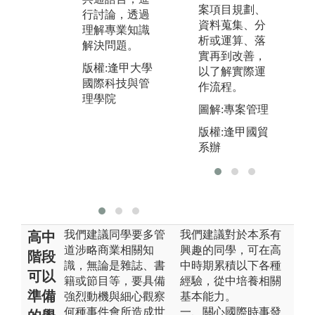
表形式介紹團
案項目規劃、
行討論，透過
也
隊成果。
資料蒐集、分
理解專業知識
探
課程應用企業
析或運算、落
解決問題。
更
場域：作為探
實再到改善，
究、企劃、協
版權:逢甲大學
圖
以了解實際運
作等進入企業
國際科技與管
課
作流程。
之導向。
理學院
習
圖解:專案管理
圖解:2020創新
版
版權:逢甲國貿
專題成果展
國
系辦
理
版權:逢甲大學
國際科技與管
理學院
我們建議同學要多管
我們建議對於本系有
高中
道涉略商業相關知
興趣的同學，可在高
階段
識，無論是雜誌、書
中時期累積以下各種
可以
籍或節目等，要具備
經驗，從中培養相關
準備
強烈動機與細心觀察
基本能力。
何種事件會所造成世
一、關心國際時事發