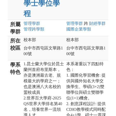
學士學位學
程
管理
學群
管理
學群
跨
財經
學群
所屬
管理跨學類
國際企業
學類
學群
校本部
校本部
所在
校區
台中市西屯區文華路1
台中市西屯區文華路1
00號
00號
1.昆士蘭大學位於昆士
本系著重以下四點特
學系
蘭州首府布里斯本，
色：
特色
亦是澳洲最古老、規
1. 國際化學習機會: 提
模最大的學府之一；
供與國外知名大學交
也是澳洲八大名校的
換學生、學碩(3+2)雙
盟校成員
聯學位與碩士雙聯學
2.世界百大學府-2025
位(1+1)機會。
QS世界大學排名第40
2. 創意課程設計: 提供
名，培養世界一流領
CDIO教學模式同時配
導人才
合4+1學、碩士一貫課