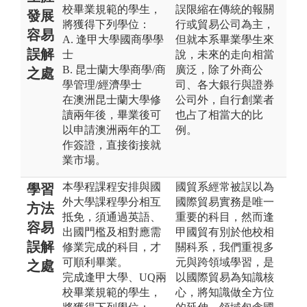
校畢業規範的學生，
誤限縮在傳統的報關
發展
將獲得下列學位：
行或貿易公司為主，
容易
A. 逢甲大學國商學學
但就本系畢業學生來
誤解
士
說，未來的走向相當
B. 昆士蘭大學商學/商
廣泛，除了外商公
之處
學管理/經濟學士
司、各大銀行與證券
在澳洲昆士蘭大學修
公司外，自行創業者
讀兩年後，畢業後可
也占了相當大的比
以申請澳洲兩年的工
例。
作簽證，直接銜接就
業市場。
本學程課程安排與國
國貿系經常被誤以為
學習
外大學課程學分相互
國際貿易實務是唯一
方法
抵免，須通過英語、
重要的科目，然而逢
容易
出國門檻及相對應需
甲國貿有別於他校相
誤解
修業完成的科目，才
關科系，我們重視多
可順利畢業。
元與跨領域學習，是
之處
完成逢甲大學、UQ兩
以國際貿易為知識核
校畢業規範的學生，
心，將知識做全方位