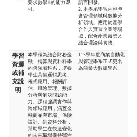
要求數學B的能力即
語言開發。
可。
2. 本學系學習內容包
含管理領域與數據分
析領域。應用於產學
合作與實習企業等場
域，配合產業趨勢又
結合理論與實務。
本學程為結合財務金
113學年度商業自動化
學習
融、精算與資料科學
與管理學系正式更名
資源
的跨領域科系，培養
為商業大數據學系。
或補
學生具備邏輯思考、
充說
程式應用、報酬評
估、風險管理、數據
明
分析與解決問題能
力。課程強調實作與
跨領域應用，涵蓋金
融商品與市場、保險
設計、到資料分析，
幫助學生在快速變化
的未來職場保持彈性