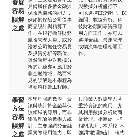
發展
具備勝任多數金融與
與數據分析盛行下，
容易
保險業職務的能力，
可以選擇ERP管理、BI
誤解
例如於保險公司從事
顧問、數據分析、科
商品設計與精算工
技財務顧問等資訊應
之處
作、在銀行擔任財務
用方面工作，亦可以
風險管理人員，或於
選擇金融、營運管理
證券公司擔任交易員
或物流等管理相關工
及投資分析等職位。
作。
雖然課程中對數據分
析的訓練亦可應用於
非金融領域，然而常
見的誤解是本學程為
培養科技業工程師。
本學程強調數學、資
1. 商業大數據學系著
學習
訊與統計於金融與保
重於資訊的應用，尤
方法
險領域的應用，而非
其利用數據分析於商
容易
學習理論的數學與統
業管理。相較於一些
誤解
計，主要強調於金融
相關系所，本系較"不
業實際應用能力，即
強調"數理統計、程式
之處