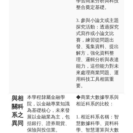
學習商業分析與科技
整合奠定基礎。
3. 參與小論文或主題
探究活動：透過探究
式寫作或小論文比
賽，練習從問題出
發、蒐集資料、提出
解方，強化資料整
理、邏輯分析與表達
能力，這些能力對未
來處理商業問題、運
用科技工具相當重
要。
本學程隸屬金融學
◆商業大數據學系與
與相
院，以金融專業知識
相近科系的比較：
關科
為基礎核心，未來發
系之
展以金融業為主，包
1. 相近科系名稱：智
異同
括銀行、證券期貨、
慧數據科學、資料科
保險與投信業。
學、智慧運算與大數