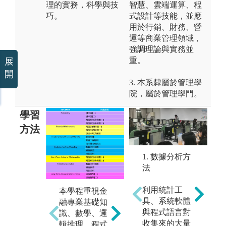
理的實務，科學與技
智慧、雲端運算、程
巧。
式設計等技能，並應
用於行銷、財務、營
運等商業管理領域，
強調理論與實務並
重。
展
開
3. 本系隸屬於管理學
院，屬於管理學門。
學習
方法
1. 數據分析方
法
利用統計工
本學程重視金
具、系統軟體
融專業基礎知
本
與程式語言對
識、數學、邏
習
課程設計與規
收集來的大量
輯推理、程式
學