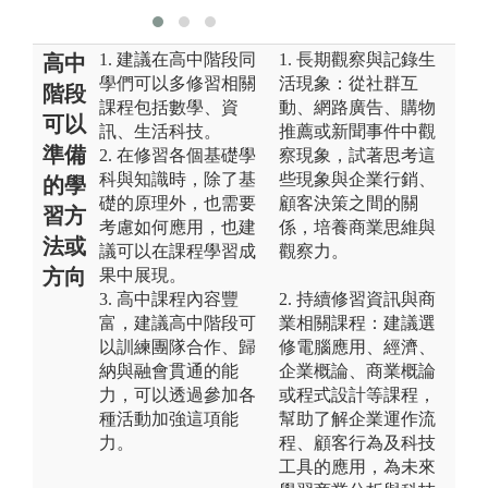
1. 建議在高中階段同
1. 長期觀察與記錄生
高中
學們可以多修習相關
活現象：從社群互
階段
課程包括數學、資
動、網路廣告、購物
可以
訊、生活科技。
推薦或新聞事件中觀
準備
2. 在修習各個基礎學
察現象，試著思考這
科與知識時，除了基
些現象與企業行銷、
的學
礎的原理外，也需要
顧客決策之間的關
習方
考慮如何應用，也建
係，培養商業思維與
法或
議可以在課程學習成
觀察力。
方向
果中展現。
3. 高中課程內容豐
2. 持續修習資訊與商
富，建議高中階段可
業相關課程：建議選
以訓練團隊合作、歸
修電腦應用、經濟、
納與融會貫通的能
企業概論、商業概論
力，可以透過參加各
或程式設計等課程，
種活動加強這項能
幫助了解企業運作流
力。
程、顧客行為及科技
工具的應用，為未來