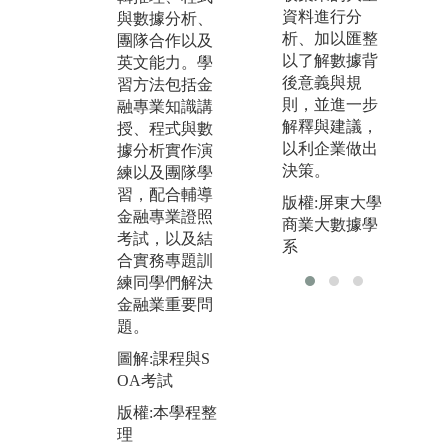
劃導入CDIO教
資料進行分
與數據分析、
金
學模式，鍛鍊
析、加以匯整
團隊合作以及
決
學生「不只知
以了解數據背
英文能力。學
機
道，更能做
後意義與規
習方法包括金
理
到」的就業競
則，並進一步
融專業知識講
圖
爭力
解釋與建議，
授、程式與數
業
課程設計著重
以利企業做出
據分析實作演
建構金融專業
決策。
版
練以及團隊學
知識，且強調
理
習，配合輔導
版權:屏東大學
資訊科技、實
金融專業證照
商業大數據學
務應用、與金
考試，以及結
系
融大數據之跨
合實務專題訓
領域整合訓
練同學們解決
練。
金融業重要問
題。
圖解:本學程課
程設計與規劃
圖解:課程與S
OA考試
版權:本學程整
理
版權:本學程整
理