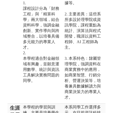
1.
據等。
課程設計分為「財務
工程」與「精算科
2. 主要差異：這些系
學」兩大領域，結合
所多設於理學院或資
資料科學，強調金融
訊學院，課程重點為
創新、實作導向與跨
統計、演算法與程式
域整合，以培養具備
開發，職涯以資料工
多元能力的專業人
程師、AI 工程師為
才。
主。
2.
本學程適合對金融領
3. 本系特色：隸屬管
域有興趣，並願意運
理學院，強調資料在
用數學、統計與資訊
商業實務中的應用，
工具解決實務問題的
如商業智慧、行銷分
同學。
析、營運決策等，培
養兼具數據解讀力與
商業決策力的專業人
才。
本學程的學習與訓
本系同學工作選擇多
生涯
練，主要是培養學生
元，在目前資訊科技