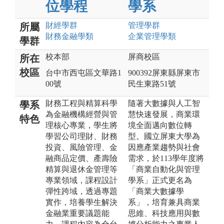
位學程
學系
財經
學群
管理
學群
所屬
財務金融
學類
企業管理
學類
學群
校本部
屏商校區
所在
校區
台中市西屯區文華路1
900392屏東縣屏東市
00號
民生東路51號
財務工程與精算科學
隨著大數據與人工智
學系
為金融機構經營與管
慧快速發展，商業環
特色
理核心專業，學生將
境全面邁向數位轉
學習公司理財、財務
型。國立屏東大學為
投資、風險管理、金
因應產業趨勢與社會
融商品定價、產壽險
需求，於113學年度將
精算與退休金管理等
「商業自動化與管理
專業領域，課程設計
學系」正式更名為
彈性跨域，透過專題
「商業大數據學
實作，培養學生解決
系」，培育兼具商業
金融業重要議題能
思維、科技應用與數