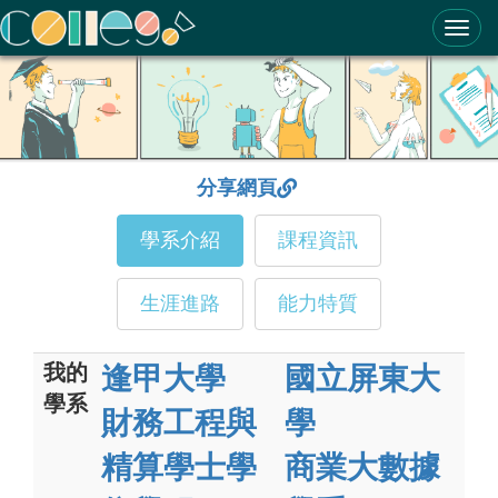
ColleGo! 大學選才與高中育才輔助系統
分享網頁
學系介紹
課程資訊
生涯進路
能力特質
我的
逢甲大學
國立屏東大
學系
財務工程與
學
精算學士學
商業大數據