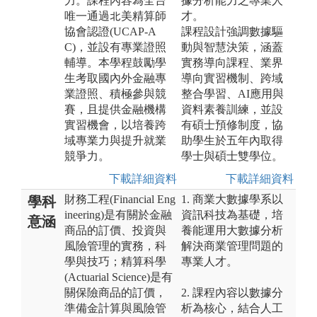
力。課程內容為全台
據分析能力之專業人
唯一通過北美精算師
才。
協會認證(UCAP-A
課程設計強調數據驅
C)，並設有專業證照
動與智慧決策，涵蓋
輔導。本學程鼓勵學
實務導向課程、業界
生考取國內外金融專
導向實習機制、跨域
業證照、積極參與競
整合學習、AI應用與
賽，且提供金融機構
資料素養訓練，並設
實習機會，以培養跨
有碩士預修制度，協
域專業力與提升就業
助學生於五年內取得
競爭力。
學士與碩士雙學位。
下載詳細資料
下載詳細資料
財務工程(Financial Eng
1. 商業大數據學系以
學科
ineering)是有關於金融
資訊科技為基礎，培
意涵
商品的訂價、投資與
養能運用大數據分析
風險管理的實務，科
解決商業管理問題的
學與技巧；精算科學
專業人才。
(Actuarial Science)是有
關保險商品的訂價，
2. 課程內容以數據分
準備金計算與風險管
析為核心，結合人工