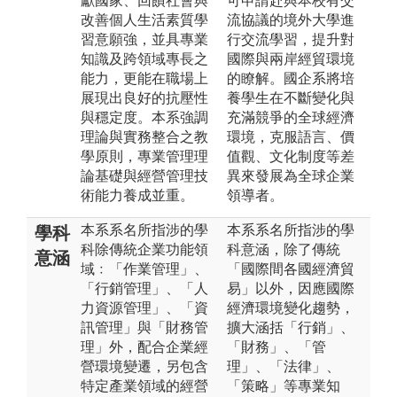
獻國家、回饋社會與
可申請赴與本校有交
改善個人生活素質學
流協議的境外大學進
習意願強，並具專業
行交流學習，提升對
知識及跨領域專長之
國際與兩岸經貿環境
能力，更能在職場上
的瞭解。國企系將培
展現出良好的抗壓性
養學生在不斷變化與
與穩定度。本系強調
充滿競爭的全球經濟
理論與實務整合之教
環境，克服語言、價
學原則，專業管理理
值觀、文化制度等差
論基礎與經營管理技
異來發展為全球企業
術能力養成並重。
領導者。
本系系名所指涉的學
本系系名所指涉的學
學科
科除傳統企業功能領
科意涵，除了傳統
意涵
域﹕「作業管理」、
「國際間各國經濟貿
「行銷管理」、「人
易」以外，因應國際
力資源管理」、「資
經濟環境變化趨勢，
訊管理」與「財務管
擴大涵括「行銷」、
理」外，配合企業經
「財務」、「管
營環境變遷，另包含
理」、「法律」、
特定產業領域的經營
「策略」等專業知