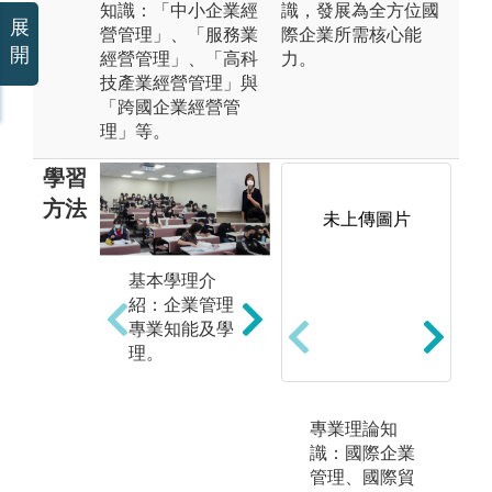
知識：「中小企業經
識，發展為全方位國
展
營管理」、「服務業
際企業所需核心能
開
經營管理」、「高科
力。
技產業經營管理」與
「跨國企業經營管
理」等。
學習
方法
未上傳圖片
基本學理介
案例分析：以
團
紹：企業管理
各不同產業為
習
專業知能及學
例，解說相關
與
理。
企業個案。
協
作
案
專業理論知
隊
識：國際企業
及
管理、國際貿
能