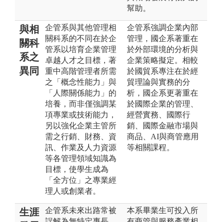
幫助。
企管系與其他管理相
企管系強調企業內部
與相
關科系的不同在於企
管理，國企系著重在
關科
管系以培育企業管理
於外部環境的分析與
系之
卓越人才之目標，著
企業策略擬定。相較
異同
重中高階管理者所需
於國貿系專注在於經
之「概念性能力」與
貿理論與實務的分
「人際關係能力」的
析，國企系更著重在
培養，而非僅強調某
於國際企業的管理、
項專業或技術能力，
經營實務、國際行
另以強化企業主管所
銷、國際金融市場與
需之行銷、財務、資
商品、AI與商管應用
訊、作業及人力資源
等相關課程。
等各管理領域知識為
目標，使學生成為
「全方位」之專業經
理人或創業者。
企管系未來出路常被
本系畢業生可投入所
生涯
誤解為無特定專長，
有商管與服務產業相