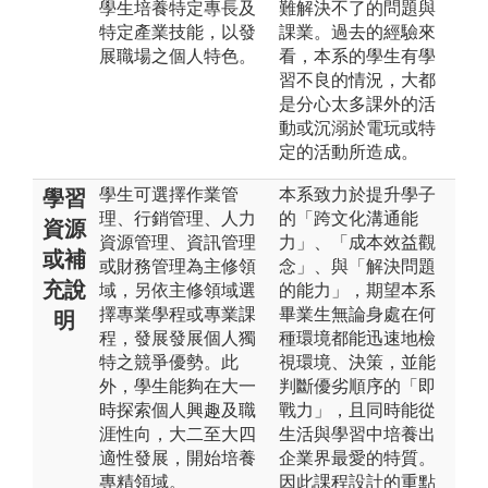
學生培養特定專長及
難解決不了的問題與
特定產業技能，以發
課業。過去的經驗來
展職場之個人特色。
看，本系的學生有學
習不良的情況，大都
是分心太多課外的活
動或沉溺於電玩或特
定的活動所造成。
學生可選擇作業管
本系致力於提升學子
學習
理、行銷管理、人力
的「跨文化溝通能
資源
資源管理、資訊管理
力」、「成本效益觀
或補
或財務管理為主修領
念」、與「解決問題
充說
域，另依主修領域選
的能力」，期望本系
擇專業學程或專業課
畢業生無論身處在何
明
程，發展發展個人獨
種環境都能迅速地檢
特之競爭優勢。此
視環境、決策，並能
外，學生能夠在大一
判斷優劣順序的「即
時探索個人興趣及職
戰力」，且同時能從
涯性向，大二至大四
生活與學習中培養出
適性發展，開始培養
企業界最愛的特質。
專精領域。
因此課程設計的重點