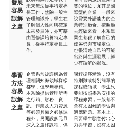
發展
未來無法從事特定專
關的職位，尤其是國
容易
長工作，然除一般性
際型的企業，一般來
誤解
管理知識外，學生在
說需要外語能力的企
了解個人性向與確定
業特別適合。按照過
之處
未來發展時，亦可藉
去經驗來看，本系畢
由選修課培養特定專
業生都很了解自己的
長，從事特定專長工
優劣勢與市場定位，
作。
也很清楚自己的可能
出路與生涯發展，鮮
少有誤解的狀況。
企管系常被誤解為管
課程循序漸進，沒有
學習
理相關知識領域樣樣
特別難或特別簡單的
方法
都學，但學無專精。
課程或領域，學生只
容易
本系除提供管理所需
要能按照學系安排的
誤解
之行銷、財務、資
課程修習，一般都不
訊、作業及人力資源
會有太困難的學習與
之處
等必須具備之必修課
適應問題。基本上，
程外，另開設多元且
只要學生願意付出心
深入之選修課程，供
力與學習，沒有太困