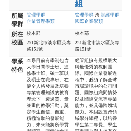
組
管理
學群
管理
學群
跨
財經
學群
所屬
企業管理
學類
國際企業
學類
學群
校本部
校本部
所在
校區
251新北市淡水區英專
251新北市淡水區英專
路151號
路151號
本系目前有學制包含
經管組擁有規模最大
學系
大學日間學士班、進
與最優秀的教師團
特色
修學士班、碩士班以
隊。國際企業發展過
及碩士在職專班。在
程中，必須了解全球
健全人格發展及培養
市場環境中的公司問
專業管理知識的教育
題、國際組織間情勢
理念下，透過質、量
以及國際交流等專業
並重的教學活動，奠
能力，並具備跨領域
定學生自信、自重、
能力。本組設置跨領
積極進取的發展能
域學分學程，以培養
力，未來能將所學貢
學生第二專長。學生