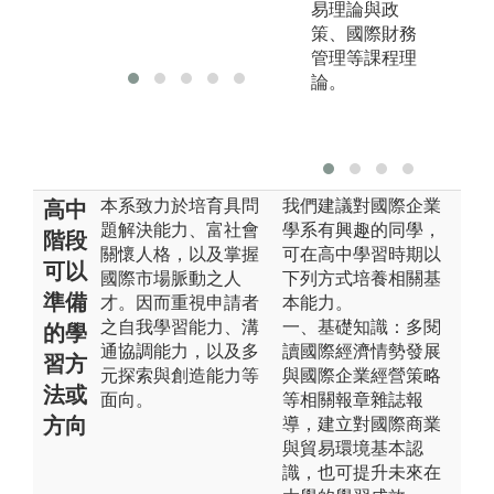
易理論與政
策、國際財務
管理等課程理
論。
本系致力於培育具問
我們建議對國際企業
高中
題解決能力、富社會
學系有興趣的同學，
階段
關懷人格，以及掌握
可在高中學習時期以
可以
國際市場脈動之人
下列方式培養相關基
準備
才。因而重視申請者
本能力。
之自我學習能力、溝
一、基礎知識：多閱
的學
通協調能力，以及多
讀國際經濟情勢發展
習方
元探索與創造能力等
與國際企業經營策略
法或
面向。
等相關報章雜誌報
方向
導，建立對國際商業
與貿易環境基本認
識，也可提升未來在