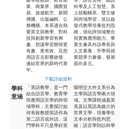
級學校教師、教育產
學、語言習得、聽語
業、商業界、國際貿
科學及人工智慧。系
易、旅遊航空、新聞
上鼓勵輔系、雙主修
傳播、出版編輯、公
與跨域學習，並以啟
務機構。本系適合熱
發式教學培養批判思
愛英文與教學、對科
維，強化跨領域整合
技與創新學習有興
與實務應用能力。畢
趣、想讓學習變得更
業生兼具外語專長與
有趣、更有效、且想
人文素養，升學與就
用語言去影響啟發、
業競爭力兼備，發展
連結世界的新時代青
面向多元。
年。
下載詳細資料
「英語教學」是一門
陽明交大外文系分為
學科
結合語言學、教育學
文學與語言學兩大領
意涵
與應用語言學的跨領
域。文學課程涵蓋英
域學科，主要探討如
美及以英語為媒介的
何有效教授英語作為
世界文學，培養學生
第二語言或外語。這
文本分析與批判思
門學科不只是學好英
維；語言學則以科學