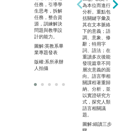
任務，引導學
演
作教具，甚至
為本位而進行
生思考，拆解
何
到校外進行教
分析。重點包
任務，整合資
共
學實習，把理
括關鍵字彙及
源，訓練解決
課
論應用在真實
其在文本脈絡
問題與教學設
養
教室中。
下的意義；語
計的能力。
能
調、意象、修
圖解:本系學生
辭；特用字
圖解:英教系畢
圖
到國小舉辦英
詞、語法；在
tt
業專題發表
經
語營隊
重讀多次後能
d
分
版權:系所承辦
版權:系所承辦
發現篇章不同
s
人拍攝
版
人拍攝
層次意義的面
人
向。語言學相
關課程著重歸
版
納、分析，並
u
以實證研究方
b
式，探究人類
語言相關議
題。
圖解:細讀三步
驟