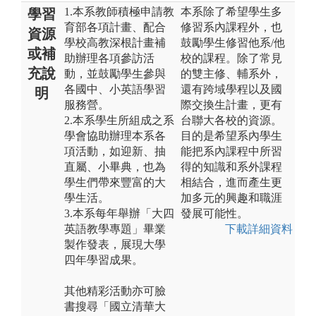
1.本系教師積極申請教
本系除了希望學生多
學習
育部各項計畫、配合
修習系內課程外，也
資源
學校高教深根計畫補
鼓勵學生修習他系/他
或補
助辦理各項參訪活
校的課程。除了常見
充說
動，並鼓勵學生參與
的雙主修、輔系外，
各國中、小英語學習
還有跨域學程以及國
明
服務營。
際交換生計畫，更有
2.本系學生所組成之系
台聯大各校的資源。
學會協助辦理本系各
目的是希望系內學生
項活動，如迎新、抽
能把系內課程中所習
直屬、小畢典，也為
得的知識和系外課程
學生們帶來豐富的大
相結合，進而產生更
學生活。
加多元的興趣和職涯
3.本系每年舉辦「大四
發展可能性。
英語教學專題」畢業
下載詳細資料
製作發表，展現大學
四年學習成果。
其他精彩活動亦可臉
書搜尋「國立清華大