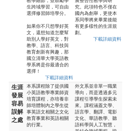
教學細節，並鼓勵學
展整合性教學與研
生跨域學習，可自由
究。此項特色不僅在
選擇修習師培學分。
國內為創舉，更使本
系同學將來畢業後能
如果你不只想學好英
有更多樣性的生涯規
文，還想知道怎麼幫
劃。
助別人學好英文，對
下載詳細資料
教學、語言、科技與
教育創新有興趣，那
國立清華大學英語教
學系將是你最適合的
選擇！
下載詳細資料
本系課程除了提供國
外文系並非單一職業
生涯
小英語教學專業師資
導向，而是透過多元
發展
培育課程，亦培養非
課程引導學生探索未
容易
師培體制內之學生從
來。課程涵蓋文學、
誤解
事英語文相關之文化
語言學、翻譯、電影
教育事業和英語相關
文化、華語教學、聽
之處
的行業。
語科學與人工智慧，