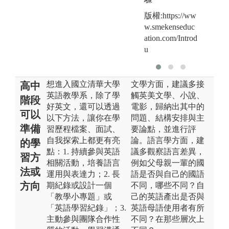
版權:https://ww
w.smekenseduc
ation.com/Introd
u
想進入國立清華大學
文學方面，建議多接
高中
英語教學系，除了學
觸英美文學、小說、
階段
好英文，還可以透過
電影，歸納出其中的
可以
以下方法，讓你在學
問題、結構安排與主
準備
習歷程檔案、面試、
要論點，並進行評
自我探索上都更有亮
論。語言學方面，建
的學
點：1. 持續參與英語
議多觀察語言差異，
習方
相關活動，培養語言
例如父母親一輩的國
法或
運用與表達力；2. 長
語是否與自己的國語
方向
期紀錄或設計一個
不同，哪些不同？自
「教學小專題」或
己的英語產出是否與
「英語學習紀錄」；3.
英語母語使用者有所
主動參與團隊合作性
不同？在那些層次上