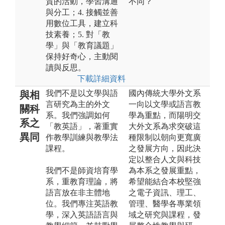
質的活動，學習溝通
不同？
與分工；4. 接觸並善
用數位工具，建立科
技素養；5. 對「教
學」與「教育議題」
保持好奇心，主動閱
讀與反思。
下載詳細資料
我們不是以文學與語
國內傳統大學外文系
與相
言研究為主的外文
一向以文學或語言教
關科
系。我們強調如何
學為重點，而陽明交
系之
「教英語」，著重實
大外文系為求突破這
異同
作教學訓練與教學法
種限制以朝向更寬廣
課程。
之發展方向，因此決
定以整合人文與科技
我們不是師資培育學
為本系之發展重點，
系，重教育理論，將
希望能結合本校堅強
語言放在非主體地
之電子資訊、理工、
位。我們專注英語教
管理、醫學各專業領
學，深入英語語言與
域之研究與課程，發