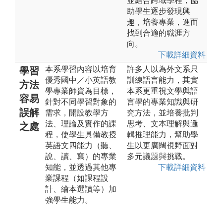
並結合跨域學程，協
助學生逐步發現興
趣，培養專業，進而
找到合適的職涯方
向。
下載詳細資料
本系學習內容以培育
許多人以為外文系只
學習
優秀國中／小英語教
訓練語言能力，其實
方法
學專業師資為目標，
本系更重視文學與語
容易
針對不同學習對象的
言學的專業知識與研
誤解
需求，開設教學方
究方法，並培養批判
法、理論及實作的課
思考、文本理解與邏
之處
程，使學生具備教授
輯推理能力，幫助學
英語文四能力（聽、
生以更廣闊視野面對
說、讀、寫）的專業
多元議題與挑戰。
知能，並透過其他專
下載詳細資料
業課程（如課程設
計、繪本選讀等）加
強學生能力。