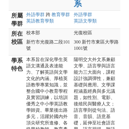
系
外語
學群
跨
教育
學群
外語
學群
所屬
英語教育
學類
英語文
學類
學群
校本部
光復校區
所在
校區
新竹市光復路二段101
300 新竹市東區大學路
號
1001號
本系旨在深化學生英
陽明交大外文系兼顧
學系
語文溝通及表達能
文學、語言學與語言
特色
力、了解英語與文學
能力三大面向，課程
文化的內涵、厚植英
設計強調彈性，兼顧
語教學專業知識，並
基礎與應用。文學課
整合國中小教育學程
程涵蓋經典與多元議
及實習訓練，以培訓
題，如性別、電影、
優秀之中小學英語教
後殖民與醫療人文；
學師資。畢業後出路
語言學則從句法、語
多元，活躍於國內外
音、音韻、語意基
頂尖研究所進修、各
礎，延伸至社會語言