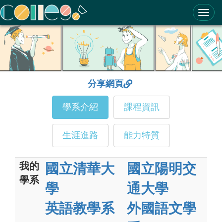
ColleGo! 大學選才與高中育才輔助系統
分享網頁
學系介紹
課程資訊
生涯進路
能力特質
我的
國立清華大
國立陽明交
學系
學
通大學
英語教學系
外國語文學