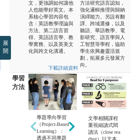
文，更強調如何讓他
方法研究語言認知，
人也能學好英文。本
強化邏輯推理與歸納
系核心學習內容包
演繹能力。另設有翻
含：英語教學理論與
譯、跨域選修，以及
方法、第二語言習
聽語、華語教學、電
得、英語語言學、教
影研究、語言學與人
展
學實務、以及英美文
工智慧等學程，協助
開
化與跨文化溝通。
學生依興趣靈活規
劃，拓展多元發展方
向。
下載詳細資料
學習
方法
專題導向學習
小
教學模擬與實
文學相關課程
（Project-Based
儕
作：站上講臺
重視細讀式閱
Learning）：
中
當老師，實際
讀法（close rea
透過不同專題
組
設計教案、操
ding）以文本