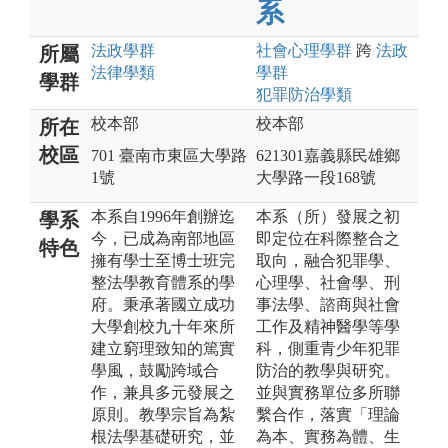
系
法政
學群
社會心理
學群
跨
法政
所屬
法律
學類
學群
學群
犯罪防治
學類
校本部
校本部
所在
校區
701 臺南市東區大學路
621301嘉義縣民雄鄉
1號
大學路一段168號
本系自1996年創辦迄
本系（所）發展之初
學系
今，已成為南部地區
即定位在科際整合之
特色
擁有學士至博士班完
取向，融合犯罪學、
整法學教育體系的學
心理學、社會學、刑
府。秉承著國立成功
事法學、諮商與社會
大學創校九十年來所
工作及精神醫學等學
建立窮理致知的篤實
科，側重青少年犯罪
學風，鼓勵跨域合
防治的教學與研究。
作，兼具多元發展之
並與實務單位多所聯
原則。教學宗旨為紮
繫合作，落實「理論
根法學基礎研究，並
為本、實務為體、生