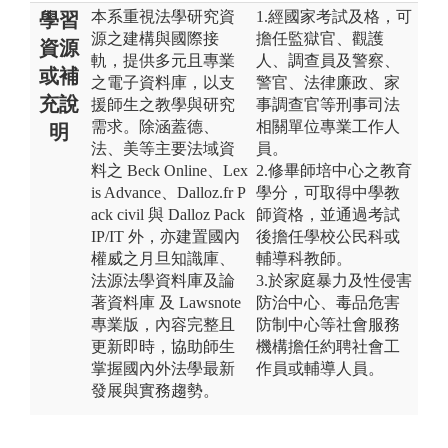
本系重視法學研究資
1.經國家考試及格，可
學習
源之建構與國際接
擔任監獄官、觀護
資源
軌，提供多元且專業
人、調查員及警察、
或補
之電子資料庫，以支
警官、法律廉政、家
充說
援師生之教學與研究
事調查官等刑事司法
需求。除涵蓋德、
相關單位專業工作人
明
法、美等主要法域資
員。
料之 Beck Online、Lex
2.修畢師培中心之教育
is Advance、Dalloz.fr P
學分，可取得中學教
ack civil 與 Dalloz Pack
師資格，並通過考試
IP/IT 外，亦建置國內
後擔任學校公民科或
權威之月旦知識庫、
輔導科教師。
法源法學資料庫及論
3.於家庭暴力及性侵害
著資料庫 及 Lawsnote
防治中心、毒品危害
專業版，內容完整且
防制中心等社會服務
更新即時，協助師生
機構擔任約聘社會工
掌握國內外法學最新
作員或輔導人員。
發展與實務趨勢。