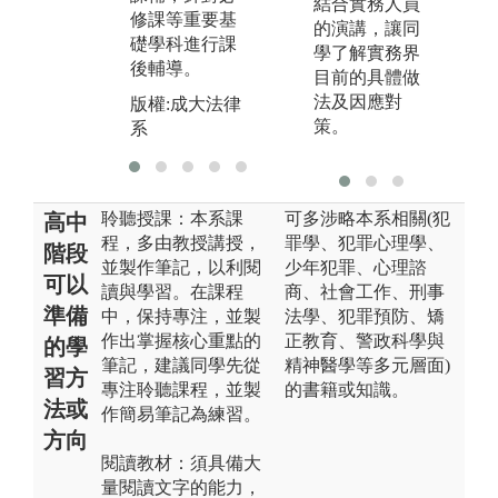
結合實務人員
系
修課等重要基
版
的演講，讓同
礎學科進行課
系
學了解實務界
後輔導。
目前的具體做
法及因應對
版權:成大法律
策。
系
聆聽授課：本系課
可多涉略本系相關(犯
高中
程，多由教授講授，
罪學、犯罪心理學、
階段
並製作筆記，以利閱
少年犯罪、心理諮
可以
讀與學習。在課程
商、社會工作、刑事
準備
中，保持專注，並製
法學、犯罪預防、矯
作出掌握核心重點的
正教育、警政科學與
的學
筆記，建議同學先從
精神醫學等多元層面)
習方
專注聆聽課程，並製
的書籍或知識。
法或
作簡易筆記為練習。
方向
閱讀教材：須具備大
量閱讀文字的能力，