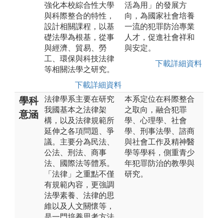
強化本校綜合性大學
活為用」的發展方
與科際整合的特性，
向，為國家社會培養
設計相關課程，以基
一流的犯罪防治專業
礎法學為根基，從事
人才，促進社會祥和
與經濟、貿易、勞
與安定。
工、環保與科技法律
下載詳細資料
等相關法學之研究。
下載詳細資料
法律學系主要在研究
本系定位在科際整合
學科
我國基本之法律架
之取向，融合犯罪
意涵
構，以及法律規範所
學、心理學、社會
延伸之各項問題、爭
學、刑事法學、諮商
議。主要分為民法、
與社會工作及精神醫
公法、刑法、商事
學等學科，側重青少
法、國際法等體系。
年犯罪防治的教學與
「法律」之重點不僅
研究。
有規範內容，更強調
法學素養、法律的思
維以及人文關懷等，
是一門培養思考方法