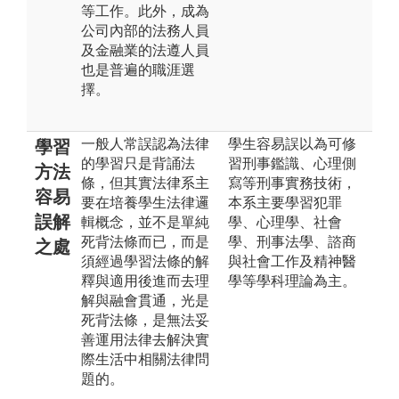
等工作。此外，成為
公司內部的法務人員
及金融業的法遵人員
也是普遍的職涯選
擇。
一般人常誤認為法律
學生容易誤以為可修
學習
的學習只是背誦法
習刑事鑑識、心理側
方法
條，但其實法律系主
寫等刑事實務技術，
容易
要在培養學生法律邏
本系主要學習犯罪
誤解
輯概念，並不是單純
學、心理學、社會
死背法條而已，而是
學、刑事法學、諮商
之處
須經過學習法條的解
與社會工作及精神醫
釋與適用後進而去理
學等學科理論為主。
解與融會貫通，光是
死背法條，是無法妥
善運用法律去解決實
際生活中相關法律問
題的。