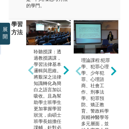
的學門。
學習
展
方法
開
聆聽授課：透
閱讀教材：閱
過教授講課，
讀學者著作，
理論課程:犯罪
學習法律基本
系統性學習我
實
學、犯罪心理
邏輯與思維。
國法律規範與
與
學、少年犯
將艱深之法律
其內涵，補充
接
罪、心理諮
知識轉化為簡
授課時無法詳
件
商、社會工
白之語言加以
細說明之內
法
作、刑事法
吸收。且為幫
容。
爭
學、犯罪預
助學士班學生
防、矯正教
圖解:法律系期
更加掌握學習
育、警政科學
刊教材閱覽及
狀況，由碩士
與精神醫學等
自修室
圖
班學長姐擔任
多元層面，並
服
版權:成大法律
課輔，針對必