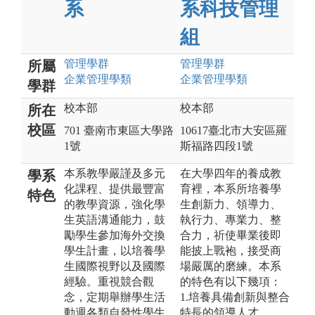
系
系科技管理
組
管理
學群
管理
學群
所屬
企業管理
學類
企業管理
學類
學群
校本部
校本部
所在
校區
701 臺南市東區大學路
10617臺北市大安區羅
1號
斯福路四段1號
本系教學嚴謹及多元
在大學四年的養成教
學系
化課程、提供最豐富
育裡，本系所培養學
特色
的教學資源，強化學
生創新力、領導力、
生英語溝通能力，鼓
執行力、專業力、整
勵學生參加海外交換
合力，祈使畢業後即
學生計畫，以培養學
能披上戰袍，接受商
生國際視野以及國際
場嚴厲的磨練。本系
經驗。重視競合觀
的特色有以下幾項：
念，定期舉辦學生活
1.培養具備創新與整合
動週各類自發性學生
特長的領導人才。