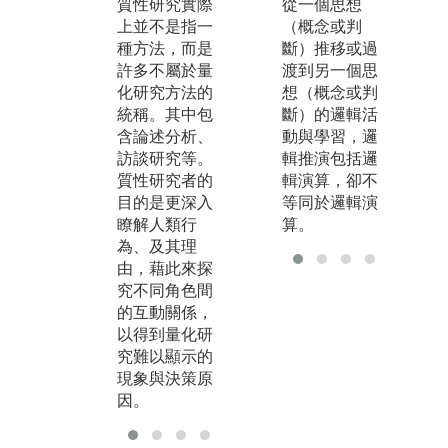
質性研究實際
指的是採用統
從一個思想
題
上並不是指一
計、數學等計
（概念或判
題
種方法，而是
算方法來對社
斷）推移或過
進
許多不屬於量
會現象進行系
渡到另一個思
論
化研究方法的
統性的經驗考
想（概念或判
究
統稱。其中包
察。目標是發
斷）的邏輯活
因
含論述分析、
展及運用與社
動與學習，邏
決
訪談研究等。
會現象有關的
輯推演包括邏
題
質性研究者的
數學模型、理
輯演算，卻不
根
目的是更深入
論或假設。
等同於邏輯演
能
瞭解人類行
算。
圖
為、及其理
與
由，藉此來探
人
究不同角色間
研
的互動關係，
以得到量化研
版
究難以顯示的
A
現象與決策原
因。