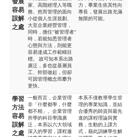
發展
家、高階經理人等職
力，畢業生依其性向
容易
務。然而管理的面向
專長，發展出路充滿
誤解
小從個人生涯規劃、
無限的可能。
大至企業經營管理，
之處
同時，擔任”被管理者”
時，若能知悉管理者
心態與方法，則能更
容易達成工作範疇目
標。 故可知本系出路
廣泛，多也從基層員
工、幹部做起，但卻
可因管理概念而攀升
更快。
一般而言，企業管理
本系不僅教導學生管
學習
非「什麼都學，什麼
理的專業知識，並結
方法
都不精」。企業管理
合優秀的師資與最先
容易
所學的科目學識廣
進的課程理論與實
誤解
泛，本系以六大領域
務，生動的上課方
深入的學習，課程邀
式，藉此訓練學生解
之處