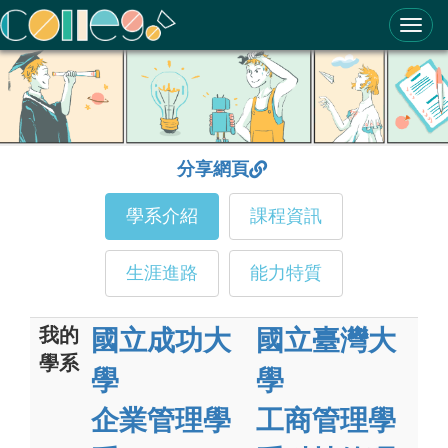
ColleGo! 大學選才與高中育才輔助系統
分享網頁
學系介紹
課程資訊
生涯進路
能力特質
我的
國立成功大
國立臺灣大
學系
學
學
企業管理學
工商管理學