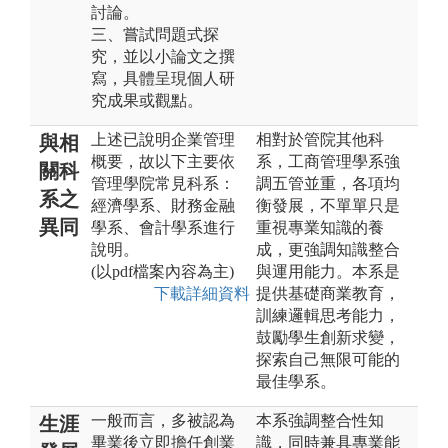
討論。
三、嘗試問題式探
究，並以小論文之撰
寫，具體呈現個人研
究成果或觀點。
上述已說明企業管理
相對於管院其他科
與相
概要，故以下主要依
系，工商管理學系強
關科
管理學院常見科系：
調五管並重，各項均
系之
經濟學系、財務金融
衡發展，不單單只是
異同
學系、會計學系進行
重視專業知識的養
說明。
成，更強調知識整合
(以pdf檔案內容為主)
與運用能力。本系是
下載詳細資料
提供基礎商業教育，
訓練邏輯思考能力，
鼓勵學生創新求變，
探索自己無限可能的
最佳學系。
一般而言，多被認為
本系強調整合性知
生涯
畢業後立即擔任創業
識，同時兼具專業能