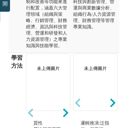
制和改善等功能來進
科技與創新管理、營
開
行配置，涵蓋六大管
運與商業數據分析、
理領域（組織與策
組織行為/人力資源管
略、行銷管理、財務
理、財務管理等管理
經濟、資訊與科技管
專業知識。
理、營運和研發和人
力資源管理）之專業
知識與技能學習。
學習
方法
未上傳圖片
未上傳圖片
未上傳圖片
研
質性
量化
邏輯推演:泛指
給