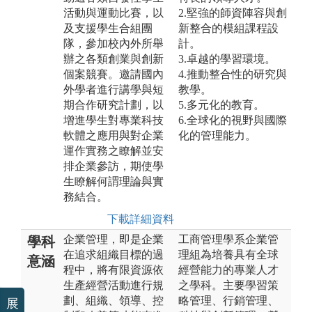
活動與運動比賽，以
2.堅強的師資陣容與創
及支援學生合組團
新整合的模組課程設
隊，參加校內外所舉
計。
辦之各類創業與創新
3.卓越的學習環境。
個案競賽。邀請國內
4.推動整合性的研究與
外學者進行講學與短
教學。
期合作研究計劃，以
5.多元化的教育。
增進學生對專業科技
6.全球化的視野與國際
軟體之應用與對企業
化的管理能力。
運作實務之瞭解並安
排企業參訪，期使學
生瞭解何謂理論與實
務結合。
下載詳細資料
企業管理，即是企業
工商管理學系企業管
學科
在追求組織目標的過
理組為培養具有全球
意涵
程中，將有限資源依
經營能力的專業人才
生產經營活動進行規
之學科。主要學習策
劃、組織、領導、控
略管理、行銷管理、
展