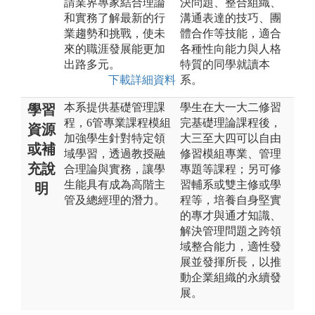
請業界專家結合理論
決問題、整合組織、
和實務了解最新的行
溝通表達的技巧、團
業趨勢和挑戰，使未
體合作等技能，適合
來的職涯發展能更加
各種性向能力與人格
出路多元。
特質的同學就讀本
下載詳細資料
系。
本系提供基礎管理課
學生在大一大二修習
學習
程，6管專業課程模組
完基礎理論課程後，
資源
加強學生針對特定領
大三至大四可以自由
或補
域學習，透過教授融
修習模組專業、管理
充說
合理論與實務，讓學
專題等課程；另可修
生能具有成為高階主
習輔系或雙主修或學
明
管及總經理的潛力。
程等，培養自身堅實
的專才與通才知識、
解決管理問題之跨領
域整合能力，適性發
展並發揮所長，以推
動企業組織的永續發
展。