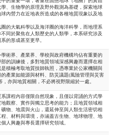
統中的重要一環，著重在固態地球（地圈）的實體
化學、生物學的原理及野外觀測為基礎，探索地球
地球內營力在近地表所造成的各種地質現象以及地
氣圈的大氣科學以及海洋圈的海洋科學，而地理系
亦不同於聚焦在人類歷史的人類學，本系研究涉及
陽系的形成甚至更早。
外學術界、產業界、學校與政府機構均佔有重要的
學部的訓練後，多對地質領域深感興趣而選擇在相
或是積極考取地質技師執照，憑專業於公家機關與
興的產業如能源與材料、防災議題(風險管理與災害
育等，亦與地質相關，不必將視野限縮於一處。
質系課程內容僅限自然現象，且僅以背誦的方式學
實地觀察、實作與獨立思考的能力；且地質領域相
、礦物、地震與火山，還延伸至與人類生活密切相
工程、材料與環境，亦涵蓋古生物、地球物理、地
依個人興趣與專長選擇研究領域。