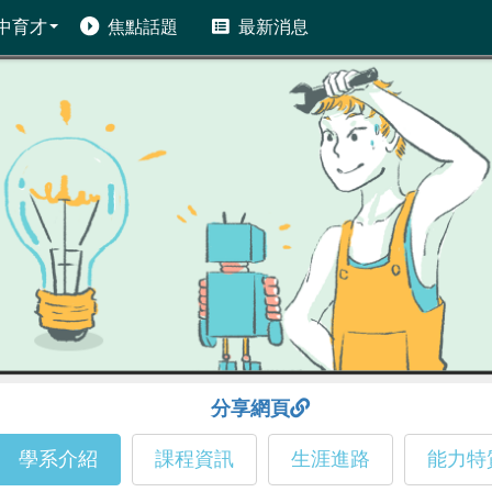
中育才
焦點話題
最新消息
分享網頁
學系介紹
課程資訊
生涯進路
能力特