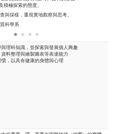
排野外採集或參訪。
及綜合效益之評估
及積極探索的態度。
態、及農藥毒理之
圖解:多
理
調查與採樣，重視實地觀察與思考。
析。
地質科學系
版權:台大
數學與理科知識，並探索與發展個人興趣
說、資料整理與繪製圖表等表達能力
好習慣，以具有健康的身體與心理