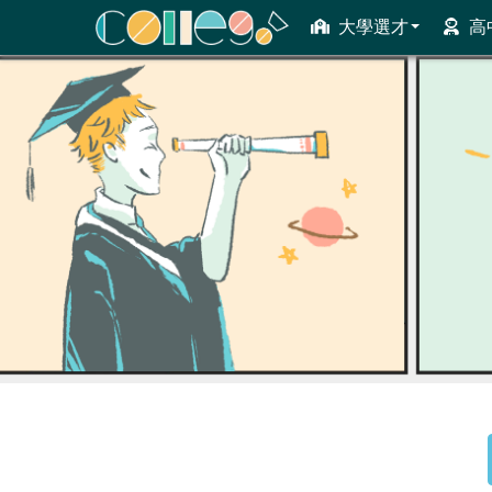
大學選才
高
ColleGo! 大學選才與高中育才輔助系統