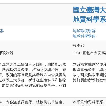
國立臺灣大
地質科學系
群
地球環境
學群
地球科學
學類
校本部
路四段1號
10617臺北市大安
力卓越之昆蟲學研究與應用，同時配合國
本系探索地球的奧
，培育具備昆蟲學、植物防疫與檢疫、蟲
理與實作並重，與
家。系所的專長規劃與發展方向含蟲害防
放，研究與教學國
生物學三大學群。祈使在生命科學和植物
樂於貢獻所學於社
、病媒防治等相關領域能貢獻所學，並對
料，內容涵蓋昆蟲學、植物防疫與檢疫、
本系為地質科學系