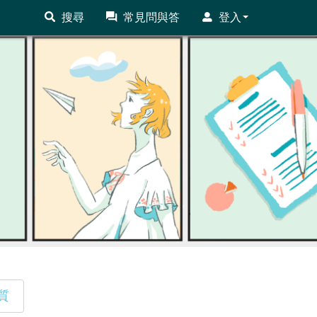
搜尋
常見問與答
登入
質