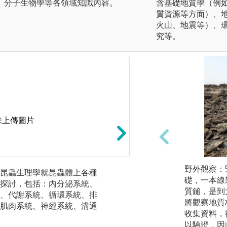
、分子生物學等各領域知識內容。
含基礎地質學（例
質資源等方面）、
火山、地震等）、
究等。
未上傳圖片
野外觀察：
昆蟲生理學就昆蟲體上各種
生態、昆蟲分類、
礎，一本線
探討，包括：內分泌系統、
學為例，內容為認
質鎚，是到
、代謝系統、循環系統、排
形態、生態、行為
將觀察地質
肌肉系統、神經系統、溝通
分類學入門課題。
收集資料，
容，認識各目昆蟲
以驗證，因