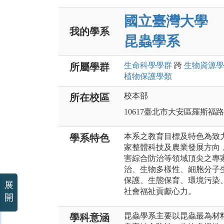
國立臺灣大學
我的學系
昆蟲學系
生命科學
學群
跨
生物資源
學
所屬學群
植物保護
學類
校本部
所在校區
10617臺北市大安區羅斯福
本系之教育目標及特色為致
學系特色
家整體科技及農業發展方向
害綜合防治等領域頂尖之專
治、生物多樣性、細胞分子
保護、生態保育、環境污染
展
社會福祉貢獻心力。
開
昆蟲學系主要以昆蟲最為材
學科意涵