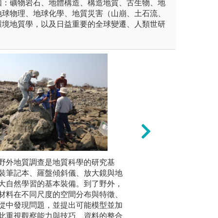
如：礦物岩石、地體構造、構造地質、古生物、地
地球物理、地球化學、地質災害（山崩、土石流、
環境地質學，以及日益重要的全球變遷、人類世研
未上傳圖片
野外地質調查是地質科學的研究基
實驗操作
行為、保育領域中以昆蟲分類
蟲害管理、生物防
裝筆記本、羅盤傾斜儀、放大鏡與地
域皆有動
識各目昆蟲科級分類系統及其
理為例，廣泛認識
大自然學習的基本裝備。到了野外，
物、岩石
等分類相關內容；並簡介系統
害防治發展過程中
材料在不同尺度的空間分布與特徵、
特性；於
實習課程配合講演進度及內
引入介紹所有害蟲
從中發現問題，並提出可能模型並加
機會，並
重要的科及其標本採集、保存
視、取樣等)、國
此重視觀察能力與技巧、資料的整合
習電腦軟