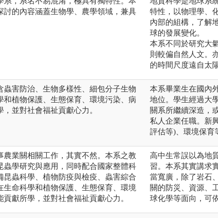
學系，系名不易混淆，極具有獨特性。本
地質科學是地球系
探討的內容涵蓋生物學、農學領域，兼具
特性，以物理學、
內部的組構，了解
球的發展變化。
本系不同於研究大
則較偏自然人文。
的時間尺度遠自太
含蟲害防治、生物多樣性、細包分子生物
本系畢業生在國內
學和植物保護、生態保育、環境污染、病
地位。學生經過大
學，並對社會福祉貢獻心力。
關系所繼續深造，
私人企業任職。新
評估等)、環境保
事農業關相關工作，其實不然。本系之教
高中生常誤以為地
昆蟲學研究與應用，同時配合國家整體科
習。本系其實講求
備昆蟲科學、植物防疫與檢疫、蟲害綜合
當寬廣，除了岩石
在生命科學和植物保護、生態保育、環境
關的防災、資源、
能貢獻所學，並對社會福祉貢獻心力。
球化學等面向，可