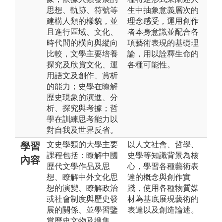
思想、軌跡、符號等
生中抽象意義層次的
建構人類的樣貌，並
理念感受，運用創作
且進行區域、文化、
者本身意識並配合各
時代間的橫向與縱向
項藝術表現的基礎理
比較，文學主要培養
論，用以詮釋生命的
探究及欣賞文化、運
各種可能性。
用語文及創作、賞析
的能力；史學在瞭解
歷史現象的演進、分
析、探究與考據；哲
學在訓練思考能力以
對自我及世界反省。
文史學類的大學主要
以人文社會、哲學、
學習
課程包括：瞭解中國
史學等知識背景為核
內容
歷代文學作品及思
心，學習各種藝術表
想、瞭解中外文化思
達的概念與創作實
想的演變、瞭解政治
踐，使用各種物質媒
或社會制度與歷史發
材為基底展現藝術的
展的關係、並學習鑒
表達以及創造論述。
賞歷史文物及搜集、