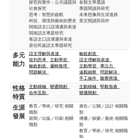
探究與實作：公共議題與
各類文學選讀
社會探究
專題閱讀與研究
思考：智慧的啟航
未來想像與生涯進路
科技、環境與藝術的歷史
英文閱讀與寫作
閩南語文口語溝通與表達
閩南語文專題研究
客語文口語溝通與表達
原住民族語文專題研究
語文理解與表達
敏銳創造
多元
批判思考
主動學習
語文理解與表達
能力
敏銳創造
邏輯推理
主動學習
專注力
問題解決
遠觀細察
問題解決
手工操作
聽覺辨識
主動積極
變通開創
主動積極
堅毅負責
性格
合作互助
變通開創
特質
教育／學術／研究 相關
廣告／公關／設計 相關職
生涯
職類
類
發展
新聞／出版／印刷 相關
傳播／娛樂／藝術 相關職
職類
類
教育／學術／研究 相關職
類