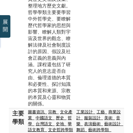
整理地方歷史文獻。
哲學學類主要要學習
中外哲學史、要瞭解
展
歷代哲學家的思想與
開
影響、瞭解人類對宇
宙及世界的觀念、瞭
解法律及社會制度設
計的原因、假設及社
會正義的意義與內
涵。課程還包括了研
究人的意志是否自
由、倫理道德的本質
和必要性、探討知識
的本質和來源、宗教
的本質及心靈和物質
的關係。
圖書資訊
宗教
文化產
工業設計
工藝
商業設
主要
業
中國語文
歷史
哲
計
服裝設計
美術
音
學類
學
台灣語文
史地
華
樂
表演藝術
藝術設計
語文教育
文史哲跨學類
舞蹈
藝術跨學類