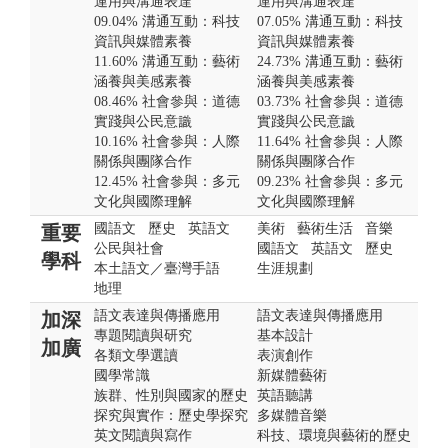
運用與溝通表達
運用與溝通表達
09.04% 溝通互動：科技
07.05% 溝通互動：科技
資訊與媒體素養
資訊與媒體素養
11.60% 溝通互動：藝術
24.73% 溝通互動：藝術
涵養與美感素養
涵養與美感素養
08.46% 社會參與：道德
03.73% 社會參與：道德
實踐與公民意識
實踐與公民意識
10.16% 社會參與：人際
11.64% 社會參與：人際
關係與團隊合作
關係與團隊合作
12.45% 社會參與：多元
09.23% 社會參與：多元
文化與國際理解
文化與國際理解
國語文
歷史
英語文
美術
藝術生活
音樂
重要
公民與社會
國語文
英語文
歷史
學科
本土語文／臺灣手語
生涯規劃
地理
語文表達與傳播應用
語文表達與傳播應用
加深
專題閱讀與研究
基本設計
加廣
各類文學選讀
表演創作
國學常識
新媒體藝術
族群、性別與國家的歷史
英語聽講
探究與實作：歷史學探究
多媒體音樂
英文閱讀與寫作
科技、環境與藝術的歷史