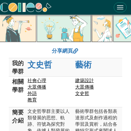
ColleGo! 大學選才與高中育才輔助系統
分享網頁
我的
文史哲
藝術
學群
社會心理
建築設計
相關
大眾傳播
大眾傳播
學群
外語
文史哲
教育
文史哲學群主要以人
藝術學群包括各類表
簡要
類發展的思想、軌
達形式及創作過程的
介紹
跡、符號為探究對
學習及賞析，結合各
象，依據人類發展的
種特定形式來闡述人