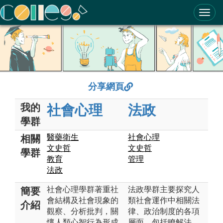
ColleGo! 大學選才與高中育才輔助系統
分享網頁
我的
社會心理
法政
學群
醫藥衛生
社會心理
相關
文史哲
文史哲
學群
教育
管理
法政
社會心理學群著重社
法政學群主要探究人
簡要
會結構及社會現象的
類社會運作中相關法
介紹
觀察、分析批判，關
律、政治制度的各項
懷人類心智行為形成
層面，包括瞭解法