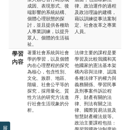
成因、表現形式、後
律、政治運作的過程
端影響的系統結構、
及政治理論的建構，
個體心理狀態的探
藉以訓練從事法案制
討，並且提供各種助
定、社會改革之專業
人專業訓練，以提升
人員。
眾人、個體的生活福
祉。
著重社會系統與社會
法律主要的課程是要
學習
學的學習，以及個體
學習及比較我國和其
內容
內在心理歷程的探究
他國家的憲法基本架
為核心，包含性別、
構內容與法律、認識
文化、族群、地區、
各種法律下的權力與
階級、社會公平等的
義務關係、學習民事
探究，採用量化、質
及刑事案件訴訟程
性方法的研究方法進
序、財產有關的法
行社會生活現象的分
律、刑法有關之法
析。
律、國際貿易法規及
智慧財產權法規等。
政治主要課程包括：
展
學習我國政治制度的