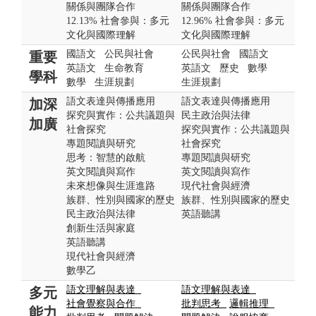
關係與團隊合作
關係與團隊合作
12.13% 社會參與：多元
12.96% 社會參與：多元
文化與國際理解
文化與國際理解
國語文
公民與社會
公民與社會
國語文
重要
英語文
生命教育
英語文
歷史
數學
學科
數學
生涯規劃
生涯規劃
語文表達與傳播應用
語文表達與傳播應用
加深
探究與實作：公共議題與
民主政治與法律
加廣
社會探究
探究與實作：公共議題與
專題閱讀與研究
社會探究
思考：智慧的啟航
專題閱讀與研究
英文閱讀與寫作
英文閱讀與寫作
未來想像與生涯進路
現代社會與經濟
族群、性別與國家的歷史
族群、性別與國家的歷史
民主政治與法律
英語聽講
創新生活與家庭
英語聽講
現代社會與經濟
數學乙
語文理解與表達
語文理解與表達
多元
社會覺察與合作
批判思考
邏輯推理
能力