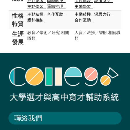
批判思考
問題解決
問題解決
說服協商
主動學習
邏輯推理
主動學習
主動積極
合作互助
主動積極
深思力行
性格
親和接納
合作互助
特質
教育／學術／研究 相關
人資／法務／智財 相關職
生涯
職類
類
發展
聯絡我們