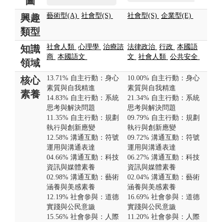
圖
藝術型(A)
社會型(S)
社會型(S)
企業型(E)
興趣
類型
社會人類
心理學
治療諮
法律政治
行政
本國語
知識
商
本國語文
文
社會人類
公共安全
領域
13.71% 自主行動：身心
10.00% 自主行動：身心
核心
素質與自我精進
素質與自我精進
素養
14.83% 自主行動：系統
21.34% 自主行動：系統
思考與解決問題
思考與解決問題
11.35% 自主行動：規劃
09.79% 自主行動：規劃
執行與創新應變
執行與創新應變
12.58% 溝通互動：符號
09.72% 溝通互動：符號
運用與溝通表達
運用與溝通表達
04.66% 溝通互動：科技
06.27% 溝通互動：科技
資訊與媒體素養
資訊與媒體素養
02.98% 溝通互動：藝術
02.04% 溝通互動：藝術
涵養與美感素養
涵養與美感素養
12.19% 社會參與：道德
16.69% 社會參與：道德
實踐與公民意識
實踐與公民意識
15.56% 社會參與：人際
11.20% 社會參與：人際