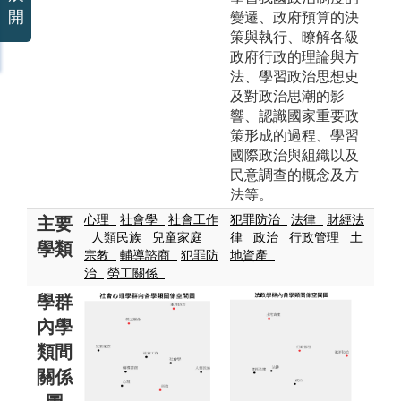
開
變遷、政府預算的決
策與執行、瞭解各級
政府行政的理論與方
法、學習政治思想史
及對政治思潮的影
響、認識國家重要政
策形成的過程、學習
國際政治與組織以及
民意調查的概念及方
法等。
心理
社會學
社會工作
犯罪防治
法律
財經法
主要
人類民族
兒童家庭
律
政治
行政管理
土
學類
宗教
輔導諮商
犯罪防
地資產
治
勞工關係
學群
內學
類間
關係