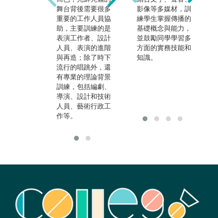
「劇場工作者」，
舞台背後需要很多
影像等多媒材，訓
而是一群能觸類旁
重要的工作人員協
練學生掌握傳播的
通的「創作者」。
助，主要訓練的是
基礎概念與能力，
表演工作者、設計
並鼓勵同學學習多
人員、表演的進階
方面的實務技能和
與再造；除了時下
知識。
流行的唱跳外，還
有專業的理論背景
訓練，包括編劇、
導演、設計和技術
人員、藝術行政工
作等。