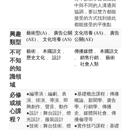
中與不同的人溝通與
協調，要以雙方都能
接受的方式找到彼此
都能接受的平衡點
藝術型(A)
、
廣告公關
文化培養 (AS)
、
廣告
興趣
(AE)
、
文化培養 (AS)
公關(AE)
類型
藝術
、
本國語文
、
傳播媒體
、
本國語文
不可
歷史文化
、
設計
、
銷售行銷
、
藝術
不知
、
社會人類
的知
識領
域
●編導演：編劇、表
●基礎概念課程：傳播
必修
演、排演、導演、即
概論、新聞學、廣告
或核
興創作、聲音、動作
學、行銷學、傳播
心課
●設計：舞台設計、燈
史、媒體與社會、傳
程？
光設計、服裝設計
播倫理等
●技術：舞台技術、燈
●實作技巧課程：基礎