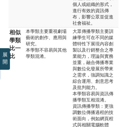
個人或組織的形式，
進行有效的資訊傳
布，影響公眾並促進
社會福祉。
本學類主要重視劇場
大眾傳播學類主要訓
相似
藝術的創作、應用與
練學生可在不同的媒
學類
研究。
體特性下展現內容創
比一
本學類不容易與其他
製以及行銷整合之專
展
比
學類混淆。
業能力，理論與實務
開
並重，融合傳播專業
與數位化發展所帶來
之需求，強調知識之
綜合運用、創意思考
及批判能力。
本學類容易與資訊傳
播學類互相混淆。
資訊傳播學類：更強
調數位傳播過程的技
術面向，例如網頁程
式與相關電腦軟體