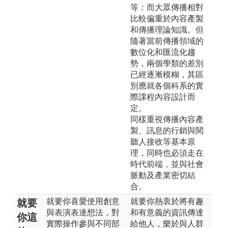
等：而大眾傳播相對
比較偏重於內容產製
和傳播理論知識。但
隨著當前傳播領域的
數位化和匯流化趨
勢，兩個學類的差別
已經逐漸模糊，其區
別應就各個科系的實
際課程內容設計而
定。
同樣重視傳播內容產
製、訊息的行銷與閱
聽人接收等基本原
理，同時也必須走在
時代前端，並與社會
脈動及產業密切結
合。
就要你喜愛使用創意
就要你熱衷於將有趣
就要
與表演表達想法，對
和有意義的資訊傳達
你這
實際操作參與不同部
給他人，樂於與人群