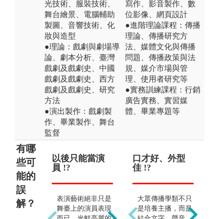
光技術、服裝技術、
寫作、影音製作、數
舞台繪景、電腦輔助
位影像、網頁設計
製圖、音響技術、化
●進階理論課程：傳播
妝與造型
理論、傳播研究方
●理論：戲劇與劇場導
法、媒體文化與傳播
論、劇本分析、臺灣
問題、傳播政策與法
戲劇及戲劇史、中國
規、媒介市場與管
戲劇及戲劇史、西方
理、使用者研究等
戲劇及戲劇史、研究
●實務訓練課程：行銷
方法
廣告實務、實習媒
●演出製作：戲劇製
體、畢業專題等
作、畢業製作、舞台
監督
有哪
以後只能當演
畢業後就能當
口才好、外型
偏
些可
員 !?
藝人（明星）
佳 !?
理
能的
!?
誤
表演藝術絕非只是
大眾傳播學類不只
解？
本學類的教育宗旨
舞臺上的演員表現
是培養主播，而是
不只是訓練狹義的
而已，光鮮亮麗的
結合文字、聲音、