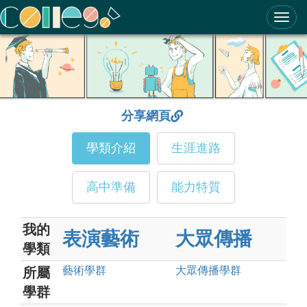
ColleGo! 大學選才與高中育才輔助系統
分享網頁
學類介紹
生涯進路
高中準備
能力特質
我的
表演藝術
大眾傳播
學類
藝術
學群
大眾傳播
學群
所屬
學群