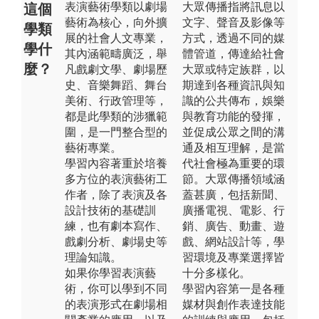
表演藝術學類以劇場
大眾傳播指將訊息以
這個
藝術為核心，向外擴
文字、聲音及影像等
學類
展的社會人文專業，
方式，透過不同的媒
學什
其內涵範疇廣泛，舉
體管道，傳達給社會
麼？
凡戲劇文學、劇場歷
大眾或特定族群，以
史、音樂舞蹈、舞台
期達到各種資訊與知
美術、行政管理等，
識的公共傳布，娛樂
都是此學類的涉獵範
與教育功能的發揮，
圍，是一門整合型的
並促成公眾之間的溝
藝術專業。
通及相互理解，是當
學習內容著重於培養
代社會極為重要的環
多方位的表演藝術工
節。大眾傳播領域涵
作者，除了表演及各
蓋甚廣，包括新聞、
設計技術的基礎訓
廣播電視、電影、行
練，也有劇本寫作、
銷、廣告、動畫、遊
戲劇分析、劇場史等
戲、網站設計等，學
理論知識。
習環境及專業選擇皆
如果你學習表演藝
十分多樣化。
術，你可以學到不同
學習內容第一是各種
的表演形式在劇場相
媒材與創作表達技能