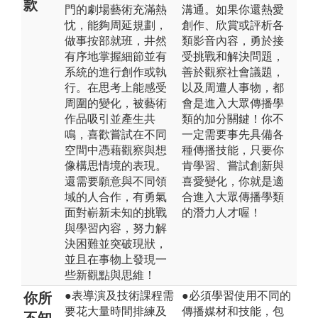
款
門的劇場藝術充滿熱
溝通。如果你還熱愛
忱，能夠周延規劃，
創作、欣賞或評析各
做事按部就班，井然
類影音內容，勇於接
有序地掌握細節並有
受挑戰和解決問題，
系統的進行創作或執
善於觀察社會議題，
行。在思考上能感受
以及周遭人事物，都
周圍的變化，被藝術
會是進入大眾傳播學
作品吸引並產生共
類的加分關鍵！你不
鳴，喜歡嘗試在不同
一定需要事先具備各
空間中憑藉觀察與想
種傳播技能，只要你
像構思情境的表現。
肯學習、嘗試創新與
還需要願意與不同領
喜愛變化，你就是適
域的人合作，有勇氣
合進入大眾傳播學類
面對嶄新未知的挑戰
的潛力人才喔！
與學習內容，努力解
決困難並突破現狀，
並且在事物上發現一
些新觀點與思維！
●表導演及技術課程需
●必須學習使用不同的
你所
要花大量時間排練及
傳播媒材和技能，包
不知