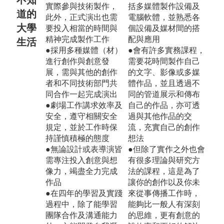
實際參與技術製作，
括多媒體製作設備及
道的
此外，正式演出也需
電腦軟體，並熟悉各
大學
要投入相當的時間與
個設備及媒材間的搭
精神完成製作工作
配與應用
生活
●採用多種媒體（材）
●會有許多實務課程，
進行創作與創意發
需要花時間製作自己
展，需與其他的創作
的文字、影像或多媒
者和不同技術部門共
體作品，並且透過不
同合作一起完成演出
同的管道展示和傳布
●劇場工作講求效率及
自己的作品，亦可透
安全，遵守相關安全
過與其他作品的交
規定，並於工作時保
流，充實自己的創作
持謹慎積極的態度
想法
●無論設計或表導演皆
●但除了實作之外也會
需專注投入創意與想
有很多理論與研究方
像力，竭盡全力完成
法的課程，這是為了
作品
讓你的創作以及你未
●在四年的學習及實踐
來從事傳播工作時，
過程中，除了能學習
能夠比一般人有深刻
團隊合作及溝通能力
的思維，更有創意的