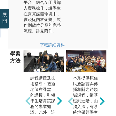
平台，結合AI工具導
入實務操作，讓學生
在真實媒體環境中，
展
實踐從內容企劃、製
開
作到數位分發的完整
流程。詳見附件。
下載詳細資料
學習
方法
本系提供原住
課程講授及技
語言練習：本
實
民族語言與傳
術指導：透過
系強調本土語
許
播相關之跨領
老師在課堂上
言的學習，多
會
域課程，從基
的講授，引領
學習一種語言
主
礎到進階，由
學生培育該課
就是增加一項
本
淺入深，有系
程的專業知
能力，語言的
稿
統地帶領學生
識。此外，許
熟練需要反覆
攝