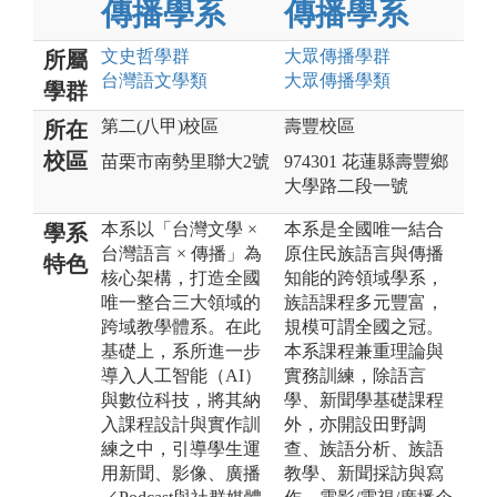
傳播學系
傳播學系
文史哲
學群
大眾傳播
學群
所屬
台灣語文
學類
大眾傳播
學類
學群
第二(八甲)校區
壽豐校區
所在
校區
苗栗市南勢里聯大2號
974301 花蓮縣壽豐鄉
大學路二段一號
本系以「台灣文學 ×
本系是全國唯一結合
學系
台灣語言 × 傳播」為
原住民族語言與傳播
特色
核心架構，打造全國
知能的跨領域學系，
唯一整合三大領域的
族語課程多元豐富，
跨域教學體系。在此
規模可謂全國之冠。
基礎上，系所進一步
本系課程兼重理論與
導入人工智能（AI）
實務訓練，除語言
與數位科技，將其納
學、新聞學基礎課程
入課程設計與實作訓
外，亦開設田野調
練之中，引導學生運
查、族語分析、族語
用新聞、影像、廣播
教學、新聞採訪與寫