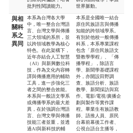
批判性閱讀能力。
世界脈動。
本系為台灣各大學
本系是全國唯一結合
與相
中，唯一整合台灣語
原住民族語言與傳播
關科
言、台灣文學與傳播
知能的跨領域學系。
系之
三大領域的系所，並
有別於他校一般傳播
異同
以跨領域教學為核心
科系，本系專業課程
特色。在此架構下，
包含「原住民族語文
近年亦結合人工智慧
暨教學學程」、「傳
（AI）與新興數位科
播學程」，除語言
技，作為文化內容轉
學、新聞學基礎課程
譯與傳播應用的輔助
外，亦開設田野調
工具，進一步強化三
查、族語分析、族語
者之間的整合效能。
教學、新聞採訪與寫
本系與一般語文學系
作、電影/電視/廣播企
或傳播學系的最大差
劃與製作等實作課
異，在於強調台灣語
程。畢業生有族語教
言、台灣文學與傳播
師、語推人員、原民
技能三者並重，並透
台幕前幕後工作者、
過AI與新科技的輔
公視台語台主播等，