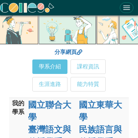
ColleGo! 大學選才與高中育才輔助系統
分享網頁
學系介紹
課程資訊
生涯進路
能力特質
我的
國立聯合大
國立東華大
學系
學
學
臺灣語文與
民族語言與