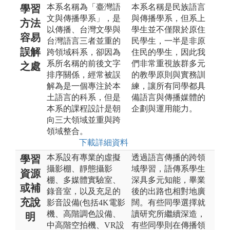
本系名稱為「臺灣語
本系名稱是民族語言
學習
文與傳播學系」，是
與傳播學系，但系上
方法
以傳播、台灣文學與
學生並不僅限於原住
容易
台灣語言三者並重的
民學生，一半是非原
誤解
跨領域科系，卻因為
住民的學生，因此我
系所名稱的前後文字
們非常重視族群多元
之處
排序關係，經常被誤
的教學原則與實務訓
解為是一個專注於本
練，讓所有同學都具
土語言的科系，但是
備語言與傳播媒體的
本系的課程設計是朝
企劃與運用能力。
向三大領域並重與跨
領域整合。
下載詳細資料
本系設有專業的虛擬
透過語言傳播的跨領
學習
攝影棚、靜態攝影
域學習，語傳系學生
資源
棚、多媒體實驗室、
深具多元知能，畢業
或補
錄音室，以及充足的
後的出路也相對地廣
充說
影音設備(包括4K電影
闊。有些同學選擇就
機、高階調色設備、
讀研究所繼續深造，
明
中高階空拍機、VR設
有些同學則在傳播領