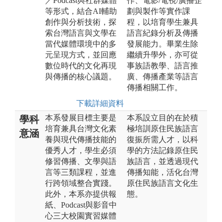
／Podcast與社群媒體
作、電影/電視/廣播企
等形式，結合AI輔助
劃與製作等實作課
創作與分析技術，探
程，以培育學生兼具
索台灣語言與文學在
語言紀錄分析及傳播
當代媒體環境中的多
發展能力。畢業生除
元呈現方式，並回應
繼續升學外，亦可從
數位時代的文化再現
事族語教學、語言推
與傳播的核心議題。
廣、傳播產業等語言
傳播相關工作。
下載詳細資料
本系發展目標主要是
本系設立目的在於積
學科
培育兼具台灣文化素
極培訓原住民族語言
意涵
養與現代傳播技能的
復振所需人才，以科
優秀人才，學生必須
學的方法記錄原住民
修習傳播、文學與語
族語言，並透過現代
言等三類課程，並進
傳播知能，活化台灣
行跨領域整合實踐。
原住民族語言文化生
此外，本系亦提供報
態。
紙、Podcast與影音中
心三大校園實習媒體