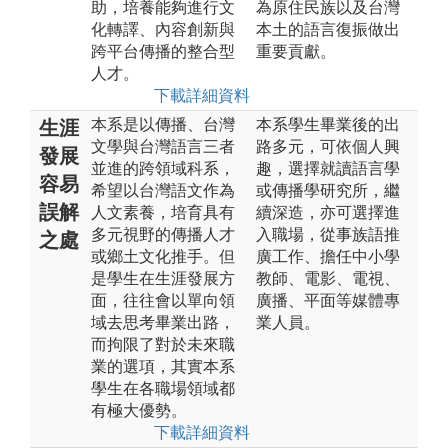
助，培養能夠進行文
為原住民族以及台灣
化轉譯、內容創新與
本土的語言復振做出
跨平台傳播的整合型
重要貢獻。
人才。
下載詳細資料
本系是以傳播、台灣
本系學生畢業後的出
生涯
文學與台灣語言三者
路多元，可依個人興
發展
並進的跨領域科系，
趣，選擇就讀語言學
容易
希望以台灣語文作為
或傳播學研究所，繼
誤解
人文素養，培育具有
續深造，亦可選擇進
多元視野的傳播人才
入職場，從事族語推
之處
或鄉土文化推手。但
廣工作、擔任中小學
是學生在生涯發展方
教師、電影、電視、
面，往往會以單向領
廣播、平面等媒體專
域去思考畢業出路，
業人員。
而拘限了對於未來職
業的選項，其實本系
學生在各職場領域都
有極大優勢。
下載詳細資料