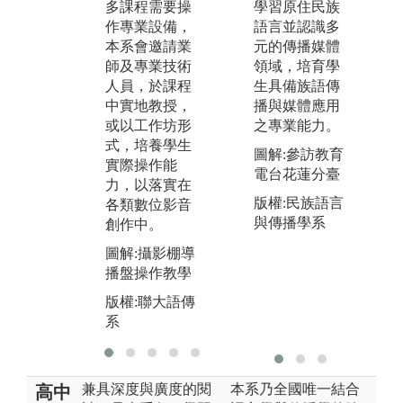
學習原住民族
多課程需要操
的練習，經由
作
語言並認識多
作專業設備，
高強度的練習
習
元的傳播媒體
本系會邀請業
就會達到效
紀
領域，培育學
師及專業技術
果。
有
生具備族語傳
人員，於課程
S
圖解:「講起山
播與媒體應用
中實地教授，
客
城老故事」展
之專業能力。
或以工作坊形
台
演
式，培養學生
機
圖解:參訪教育
版權:聯大語傳
實際操作能
學
電台花蓮分臺
系
力，以落實在
導
版權:民族語言
各類數位影音
都
與傳播學系
創作中。
的
圖解:攝影棚導
圖
播盤操作教學
棚
版權:聯大語傳
版
系
系
兼具深度與廣度的閱
本系乃全國唯一結合
高中