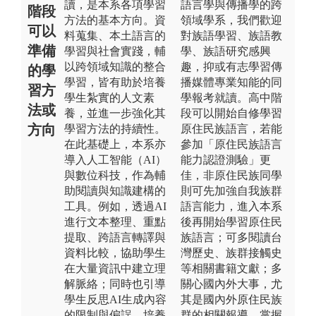
讀，是本系各項學習
語言學與傳播學的跨
階段
方法的基本方向。資
領域學系，我們歡迎
可以
料蒐集、本土語言的
對族語學習、族語教
準備
學習與社會實踐，輔
學、族語研究感興
以跨領域知識的整合
趣，抑或有志學習傳
的學
學習，皆有助於培養
播媒體專業知能的同
習方
學生紮實的人文素
學報考就讀。高中階
法或
養，並進一步強化其
段可以開始自修學習
方向
學習方法的持續性。
原住民族語言，若能
在此基礎上，本系亦
參加「原住民族語言
導入人工智能（AI）
能力認證測驗」更
與數位科技，作為輔
佳，非原住民族同學
助閱讀與知識建構的
則可先加強自我族群
工具。例如，透過AI
語言能力，進入本系
進行文本整理、重點
後再開始學習原住民
提取、跨語言轉譯與
族語言；可多閱讀台
資料比較，協助學生
灣歷史、族群接觸史
在大量資訊中建立理
等相關書籍文獻；多
解脈絡；同時也引導
關心國內外大事，尤
學生反思AI生成內容
其是國內外原住民族
的限制與偏誤，培養
群的相關報導，掌握