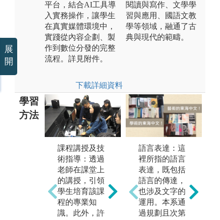
平台，結合AI工具導
閱讀與寫作、文學學
入實務操作，讓學生
習與應用、國語文教
在真實媒體環境中，
學等領域，融通了古
實踐從內容企劃、製
典與現代的範疇。
作到數位分發的完整
展
流程。詳見附件。
開
下載詳細資料
學習
方法
課程講授及技
語言練習：本
語言表達：這
實
術指導：透過
系強調本土語
裡所指的語言
許
老師在課堂上
言的學習，多
表達，既包括
會
的講授，引領
學習一種語言
語言的傳達，
主
學生培育該課
就是增加一項
也涉及文字的
本
程的專業知
能力，語言的
運用。本系通
稿
識。此外，許
熟練需要反覆
過規劃且次第
攝