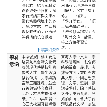
／Podcast與社群媒體
輯、傳播、文創等應
等形式，結合AI輔助
用課程，增進學生實
創作與分析技術，探
用能力。另有「雙主
索台灣語言與文學在
修」、「輔系」、
當代媒體環境中的多
「學分學程」、「碩
元呈現方式，並回應
士班先修課程」、
數位時代的文化再現
「跨校修習課程」與
與傳播的核心議題。
「海外交換生計畫」
等全方位學習管
道。。
下載詳細資料
本系發展目標主要是
東海大學中文系，學
學科
培育兼具台灣文化素
科學習廣闊，包含傳
意涵
養與現代傳播技能的
統的辭章、義理、考
優秀人才，學生必須
據等方面，亦即有古
修習傳播、文學與語
典文學、中國思想義
言等三類課程，並進
理、文字、聲韻、訓
行跨領域整合實踐。
詁等學科。除了傳統
此外，本系亦提供報
之外，更有創新、開
紙、Podcast與影音中
拓的面向，含括了台
心三大校園實習媒體
灣現當代文學、加強