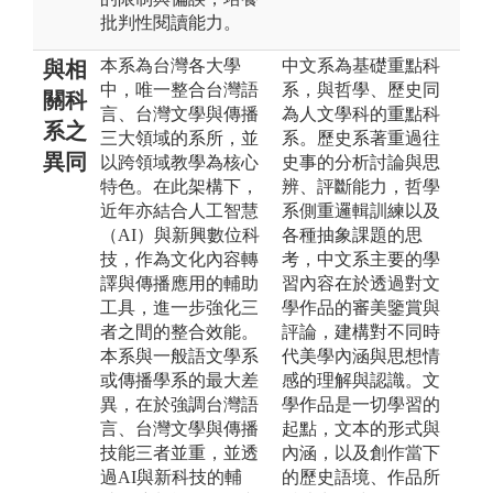
批判性閱讀能力。
本系為台灣各大學
中文系為基礎重點科
與相
中，唯一整合台灣語
系，與哲學、歷史同
關科
言、台灣文學與傳播
為人文學科的重點科
系之
三大領域的系所，並
系。歷史系著重過往
異同
以跨領域教學為核心
史事的分析討論與思
特色。在此架構下，
辨、評斷能力，哲學
近年亦結合人工智慧
系側重邏輯訓練以及
（AI）與新興數位科
各種抽象課題的思
技，作為文化內容轉
考，中文系主要的學
譯與傳播應用的輔助
習內容在於透過對文
工具，進一步強化三
學作品的審美鑒賞與
者之間的整合效能。
評論，建構對不同時
本系與一般語文學系
代美學內涵與思想情
或傳播學系的最大差
感的理解與認識。文
異，在於強調台灣語
學作品是一切學習的
言、台灣文學與傳播
起點，文本的形式與
技能三者並重，並透
內涵，以及創作當下
過AI與新科技的輔
的歷史語境、作品所