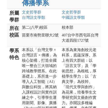
傳播學系
文史哲
學群
文史哲
學群
所屬
台灣語文
學類
中國語文
學類
學群
第二(八甲)校區
校本部
所在
校區
苗栗市南勢里聯大2號
407台中市西屯區台灣
大道四段1727號
本系以「台灣文學 ×
本系為東海創校元老
學系
台灣語言 × 傳播」為
科系，底蘊深厚。系
特色
核心架構，打造全國
上有四大群組：以
唯一整合三大領域的
「語言文字」及「學
跨域教學體系。在此
術思想」為根柢，厚
基礎上，系所進一步
植學生學力；以「古
導入人工智能（AI）
典文學」為枝幹、
與數位科技，將其納
「現代文學與創作」
入課程設計與實作訓
為花果，培養學生文
練之中，引導學生運
學研究與文藝創作實
用新聞、影像、廣播
力。亦開設多種編