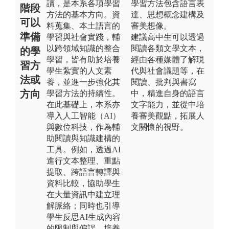
讀，是本系各項學習
學習方法包含語言表
階段
方法的基本方向。資
達、思想概念建構及
可以
料蒐集、本土語言的
審美想像。
準備
學習與社會實踐，輔
建議高中生可以透過
以跨領域知識的整合
閱讀各類文學文本，
的學
學習，皆有助於培養
經由各種媒體了解現
習方
學生紮實的人文素
代與社會議題等，在
法或
養，並進一步強化其
閱讀、批判與書寫
方向
學習方法的持續性。
中，精進自身的語言
在此基礎上，本系亦
文字能力，並從中培
導入人工智能（AI）
養審美觀點，拓展人
與數位科技，作為輔
文關懷的視野。
助閱讀與知識建構的
工具。例如，透過AI
進行文本整理、重點
提取、跨語言轉譯與
資料比較，協助學生
在大量資訊中建立理
解脈絡；同時也引導
學生反思AI生成內容
的限制與偏誤，培養