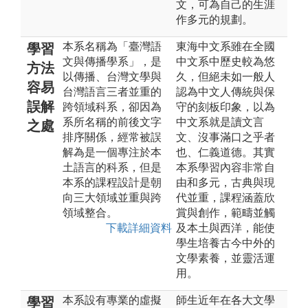
文，可為自己的生涯
作多元的規劃。
本系名稱為「臺灣語
東海中文系雖在全國
學習
文與傳播學系」，是
中文系中歷史較為悠
方法
以傳播、台灣文學與
久，但絕未如一般人
容易
台灣語言三者並重的
認為中文人傳統與保
誤解
跨領域科系，卻因為
守的刻板印象，以為
系所名稱的前後文字
中文系就是讀文言
之處
排序關係，經常被誤
文、沒事滿口之乎者
解為是一個專注於本
也、仁義道德。其實
土語言的科系，但是
本系學習內容非常自
本系的課程設計是朝
由和多元，古典與現
向三大領域並重與跨
代並重，課程涵蓋欣
領域整合。
賞與創作，範疇並觸
下載詳細資料
及本土與西洋，能使
學生培養古今中外的
文學素養，並靈活運
用。
本系設有專業的虛擬
師生近年在各大文學
學習