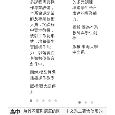
多課程需要操
的練習，經由
的多元訓練，
作
作專業設備，
高強度的練習
增進學生語言
習
本系會邀請業
就會達到效
表達的專業能
紀
師及專業技術
果。
力。
有
人員，於課程
S
圖解:「講起山
圖解:圖為本系
中實地教授，
客
城老故事」展
教師與學生創
或以工作坊形
台
演
作
式，培養學生
機
版權:聯大語傳
版權:東海大學
實際操作能
學
系
中文系
力，以落實在
導
各類數位影音
都
創作中。
的
圖解:攝影棚導
圖
播盤操作教學
棚
版權:聯大語傳
版
系
系
兼具深度與廣度的閱
中文系主要會使用的
高中