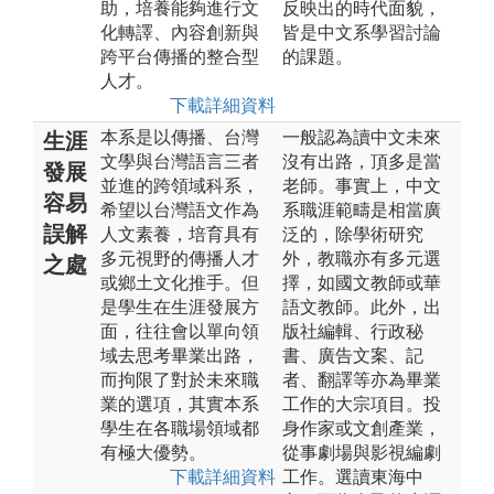
助，培養能夠進行文
反映出的時代面貌，
化轉譯、內容創新與
皆是中文系學習討論
跨平台傳播的整合型
的課題。
人才。
下載詳細資料
本系是以傳播、台灣
一般認為讀中文未來
生涯
文學與台灣語言三者
沒有出路，頂多是當
發展
並進的跨領域科系，
老師。事實上，中文
容易
希望以台灣語文作為
系職涯範疇是相當廣
誤解
人文素養，培育具有
泛的，除學術研究
多元視野的傳播人才
外，教職亦有多元選
之處
或鄉土文化推手。但
擇，如國文教師或華
是學生在生涯發展方
語文教師。此外，出
面，往往會以單向領
版社編輯、行政秘
域去思考畢業出路，
書、廣告文案、記
而拘限了對於未來職
者、翻譯等亦為畢業
業的選項，其實本系
工作的大宗項目。投
學生在各職場領域都
身作家或文創產業，
有極大優勢。
從事劇場與影視編劇
下載詳細資料
工作。選讀東海中