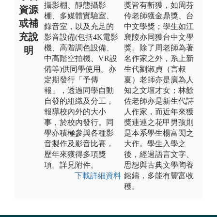
攝影棚、靜態攝影
獎皆有斬獲，如周芬
資源
棚、多媒體實驗室、
伶老師獲金鼎獎、台
或補
錄音室，以及充足的
中文學獎；學生如江
充說
影音設備(包括4K電影
襄陵亦同獲台中文學
機、高階調色設備、
獎。除了周老師為著
明
中高階空拍機、VR設
名作家之外，系上新
備等)供同學使用。亦
生代劉淑貞（言叔
定期發行「予傳
夏）老師亦是廣為人
報」，透過同學自動
知之文壇才女；林餘
自發的組織及分工，
佐老師亦是新生代詩
報導校內外的大小
人作家，而近年來獲
事，於校內發行。同
獎連連之花甲男孩則
學亦積極參與各種影
是本系學生楊富閔之
音製作及影音比賽，
大作。學生入學之
歷年來獲得多項獎
後，經過語言文字、
項。詳見附件。
思想與古典文學陶養
下載詳細資料
鎔鑄，多能有豐富收
穫。