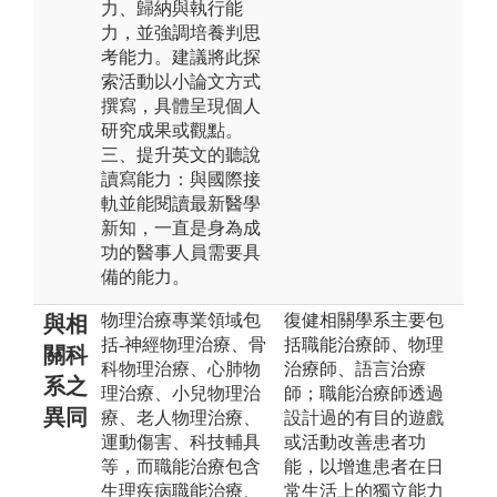
力、歸納與執行能
力，並強調培養判思
考能力。建議將此探
索活動以小論文方式
撰寫，具體呈現個人
研究成果或觀點。
三、提升英文的聽說
讀寫能力：與國際接
軌並能閱讀最新醫學
新知，一直是身為成
功的醫事人員需要具
備的能力。
物理治療專業領域包
復健相關學系主要包
與相
括-神經物理治療、骨
括職能治療師、物理
關科
科物理治療、心肺物
治療師、語言治療
系之
理治療、小兒物理治
師；職能治療師透過
異同
療、老人物理治療、
設計過的有目的遊戲
運動傷害、科技輔具
或活動改善患者功
等，而職能治療包含
能，以增進患者在日
生理疾病職能治療、
常生活上的獨立能力