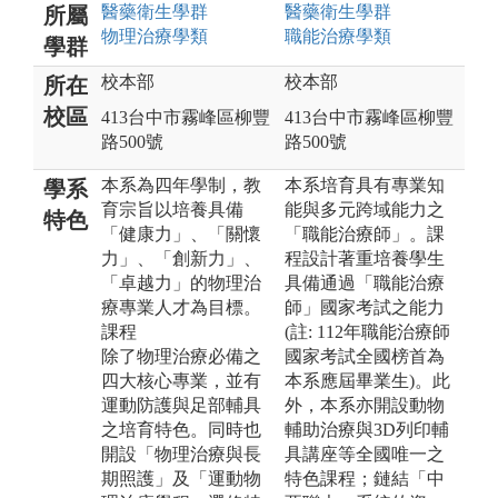
醫藥衛生
學群
醫藥衛生
學群
所屬
物理治療
學類
職能治療
學類
學群
校本部
校本部
所在
校區
413台中市霧峰區柳豐
413台中市霧峰區柳豐
路500號
路500號
本系為四年學制，教
本系培育具有專業知
學系
育宗旨以培養具備
能與多元跨域能力之
特色
「健康力」、「關懷
「職能治療師」。課
力」、「創新力」、
程設計著重培養學生
「卓越力」的物理治
具備通過「職能治療
療專業人才為目標。
師」國家考試之能力
課程
(註: 112年職能治療師
除了物理治療必備之
國家考試全國榜首為
四大核心專業，並有
本系應屆畢業生)。此
運動防護與足部輔具
外，本系亦開設動物
之培育特色。同時也
輔助治療與3D列印輔
開設「物理治療與長
具講座等全國唯一之
期照護」及「運動物
特色課程；鏈結「中