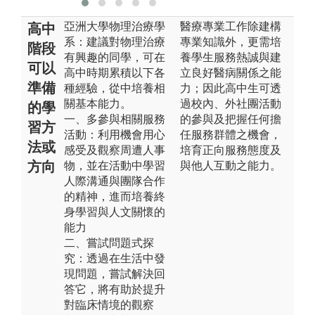
亞洲大學物理治療學
醫療專業工作除建構
高中
系：建議對物理治療
專業知識外，更需培
階段
有興趣的同學，可在
養學生服務熱誠與建
可以
高中時期累積以下各
立良好醫病關係之能
準備
種經驗，從中培養相
力；因此高中生可透
關基本能力。
過校內、外社團活動
的學
一、多參與相關服務
的參與及把握任何擔
習方
活動：利用機會用心
任服務群體之機會，
法或
感受及觀察周遭人事
培育正向服務態度及
方向
物，並在活動中學習
與他人互動之能力。
人際溝通與團隊合作
的精神，進而培養終
身學習與人文關懷的
能力
二、嘗試問題式探
究：透過在生活中發
現問題，嘗試解決回
答它，將有助於提升
對臨床情境的觀察