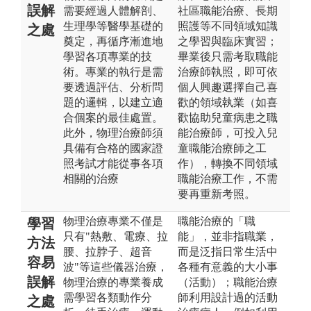
誤解
需要經過人體解剖、
社區職能治療、長期
生理學等醫學基礎的
照護等不同領域知識
之處
奠定，再循序漸進地
之學習與臨床實習；
學習各項專業的技
畢業後只需考取職能
術。專業的執行是需
治療師執照，即可依
要透過評估、分析問
個人興趣選擇自己喜
題的邏輯，以建立適
歡的領域執業（如喜
合個案的最佳處置。
歡協助兒童病患之職
此外，物理治療師須
能治療師，可投入兒
具備有合格的國家證
童職能治療師之工
照考試才能從事各項
作），轉換不同領域
相關的治療
職能治療工作，不需
要再重新考照。
物理治療專業不僅是
職能治療的「職
學習
只有"熱敷、電療、拉
能」，並非指職業，
方法
腰、拉脖子、超音
而是泛指日常生活中
容易
波"等這些儀器治療，
各種有意義的大小事
誤解
物理治療的專業養成
（活動）；職能治療
需學習各類動作分
師利用設計過的活動
之處