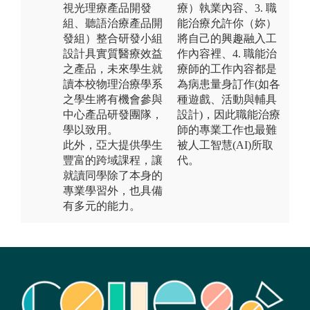
視光理療產品開發
療）執業內容、3. 職
組、聽語治療產品開
能治療允許你（妳）
發組）整合研發小組
將自己的興趣融入工
設計具實質醫療效益
作內容裡、4. 職能治
之產品，未來學生就
療師的工作內容都是
讀本校物理治療學系
為病患量身訂作(如各
之學生將有機會參與
種遊戲、活動與輔具
中心產品研發團隊，
設計)，因此職能治療
學以致用。
師的專業工作也最難
此外，亞大提供學生
被人工智慧(AI)所取
豐富的跨域課程，讓
代。
就讀同學除了本身的
專業學習外，也具備
有多元的能力。