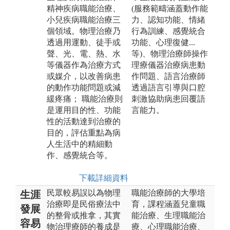
精神疾病職能治療、
(服務範疇涵蓋動作能
小兒疾病職能治療三
力、認知功能、情緒
個領域。物理治療乃
行為訓練、感覺統合
透過用運動、徒手或
功能、心理復健...
聲、光、電、熱、水
等)、物理治療師操作
等儀器作為治療方式
理療儀器治療病患動
或媒介，以改善病患
作問題、語言治療師
的動作功能問題或減
透過語言引導與口腔
緩疼痛； 職能治療則
刺激協助病患回覆語
是運用目的性、功能
言能力。
性的活動達到治療的
目的，評估重點為病
人生活中的精細動
作、感覺統合等。
下載詳細資料
民眾較易誤以為物理
職能治療師的大學培
生涯
治療即是民俗療法中
育，課程涵蓋兒童職
發展
的整骨或推拿，其實
能治療、生理職能治
容易
物治理療師的養成是
療、心理職能治療、