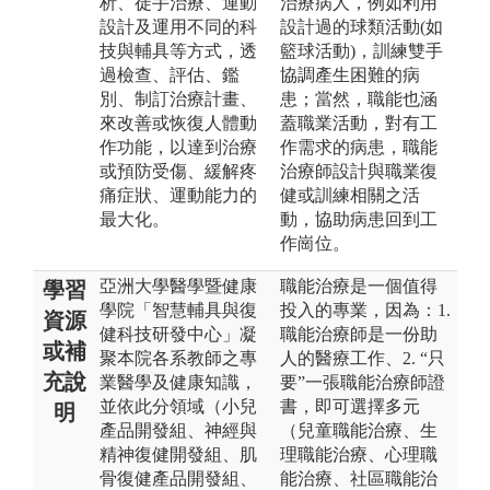
析、徒手治療、運動
治療病人，例如利用
設計及運用不同的科
設計過的球類活動(如
技與輔具等方式，透
籃球活動)，訓練雙手
過檢查、評估、鑑
協調產生困難的病
別、制訂治療計畫、
患；當然，職能也涵
來改善或恢復人體動
蓋職業活動，對有工
作功能，以達到治療
作需求的病患，職能
或預防受傷、緩解疼
治療師設計與職業復
痛症狀、運動能力的
健或訓練相關之活
最大化。
動，協助病患回到工
作崗位。
亞洲大學醫學暨健康
職能治療是一個值得
學習
學院「智慧輔具與復
投入的專業，因為：1.
資源
健科技研發中心」凝
職能治療師是一份助
或補
聚本院各系教師之專
人的醫療工作、2. “只
充說
業醫學及健康知識，
要”一張職能治療師證
並依此分領域（小兒
書，即可選擇多元
明
產品開發組、神經與
（兒童職能治療、生
精神復健開發組、肌
理職能治療、心理職
骨復健產品開發組、
能治療、社區職能治