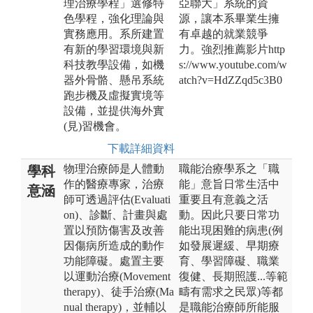
理治療學程」選修特
亞聯大」系統的資
色學程，強化理論與
源，讓本系畢業生擁
實務應用。系所建置
有卓越的就業競爭
有新的學習環境與新
力。強烈推薦影片http
科技教學設備，如機
s://www.youtube.com/w
器外骨骼、懸吊系統
atch?v=HdZZqd5c3B0
跑步機及虛擬實境等
設備，並提供海外實
(見)習機會。
下載詳細資料
物理治療師是人體動
職能治療學系之「職
學科
作的醫療專家，治療
能」意旨日常生活中
意涵
師可透過評估(Evaluati
重要且有意義之活
on)、診斷、計畫與處
動。因此只要日常功
置以預防傷害及改善
能出現困難的病患(例
因傷病所造成的動作
如發展遲緩、早期療
功能障礙。處置主要
育、學習障礙、職業
以運動治療(Movement
復健、長期照護...等範
therapy)、徒手治療(Ma
疇有需求之民眾)等都
nual therapy)，並輔以
是職能治療師所能服