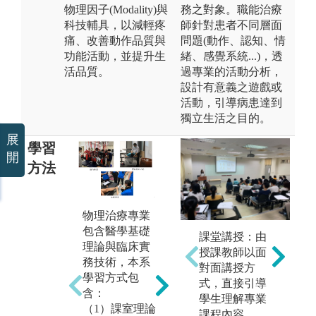
物理因子(Modality)與
務之對象。職能治療
科技輔具，以減輕疼
師針對患者不同層面
痛、改善動作品質與
問題(動作、認知、情
功能活動，並提升生
緒、感覺系統...)，透
活品質。
過專業的活動分析，
設計有意義之遊戲或
活動，引導病患達到
獨立生活之目的。
展
學習
開
方法
物理治療專業
包含醫學基礎
物
國際認證課程
課堂講授：由
理論與臨床實
與
輔導強化專業
授課教師以面
務技術，本系
實作技能
對面講授方
圖
學習方式包
式，直接引導
篩
圖解:紅繩國際
含：
學生理解專業
認證課程
（1）課室理論
課程內容。