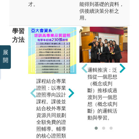
才。
能得到基礎的資料，
供後續決策分析之
用。
學習
方法
展
開
邏輯推演：泛
實
實作與最新科
指從一個思想
務
技教學：核心
課程結合專業
（概念或判
合
課程皆有助教
證照：以專業
斷）推移或過
與
帶領實習課程
證照導向設計
渡到另一個思
以
演練題目。本
課程。課後並
想（概念或判
是
系所使用的教
結合校外專業
斷）的邏輯活
式
學軟體皆與市
資源共同規劃
動與學習。
務
場同步，如：
全額免費的證
期
Workflow ER
照輔導。輔導
新
P、文中系
的核心證照類
師
統、SAP、AC