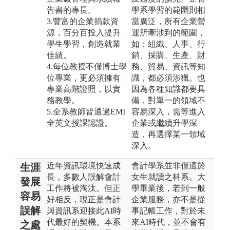
告書的專長。
學系學習的範圍則相
3.豐富的企業捐款資
當廣泛，所有企業營
源，百分百投入提升
運所牽涉到的範圍，
學生學習，創造就業
如：組織、人事、行
佳績。
銷、採購、生產、財
4.每位教授不僅博士學
務、貿易、資訊等知
位專業，更必須擁有
識，都必須涉獵。也
專業高階證照，以實
因為各種知識都要具
務教學。
備，對單一的領域不
5.全系教師皆通過EMI
容易深入，需等進入
全英文授課認證。
企業或繼續升學深
造，再選擇某一領域
深入。
近年資訊環境快速成
會計學系並非僅適於
生涯
長，多數人誤解會計
女生就讀之科系。大
發展
工作將被淘汰。但正
學畢業後，若到一般
容易
好相反，現正是會計
企業服務，亦不是從
誤解
與資訊系迎接此AI時
事記帳工作，對於未
代最好的契機。本系
來AI時代，並不會有
之處