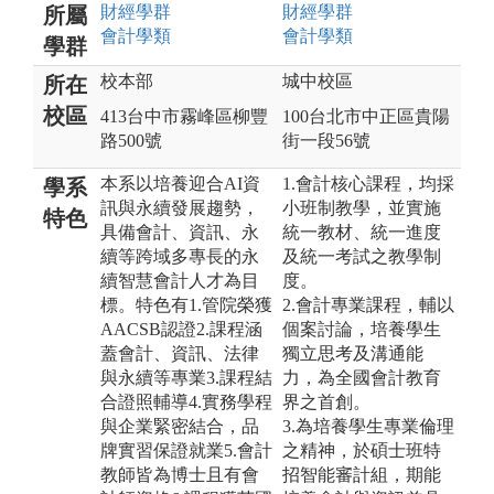
財經
學群
財經
學群
所屬
會計
學類
會計
學類
學群
校本部
城中校區
所在
校區
413台中市霧峰區柳豐
100台北市中正區貴陽
路500號
街一段56號
本系以培養迎合AI資
1.會計核心課程，均採
學系
訊與永續發展趨勢，
小班制教學，並實施
特色
具備會計、資訊、永
統一教材、統一進度
續等跨域多專長的永
及統一考試之教學制
續智慧會計人才為目
度。
標。特色有1.管院榮獲
2.會計專業課程，輔以
AACSB認證2.課程涵
個案討論，培養學生
蓋會計、資訊、法律
獨立思考及溝通能
與永續等專業3.課程結
力，為全國會計教育
合證照輔導4.實務學程
界之首創。
與企業緊密結合，品
3.為培養學生專業倫理
牌實習保證就業5.會計
之精神，於碩士班特
教師皆為博士且有會
招智能審計組，期能