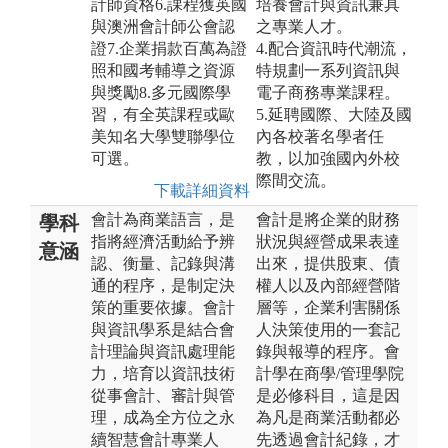
計師資格6.課程獲英國
培養會計與資訊兼具
與澳洲會計師公會認
之專業人才。
證7.企業捐款百萬為證
4.配合資訊時代潮流，
照和國考輔導之資源
特規劃一系列資訊與
與獎勵8.多元國際學
電子商務專業課程。
習，有全英課程或歐
5.延聘國際、大陸及國
美知名大學雙聯學位
內各校著名學者任
可選。
教，以加強國內外校
際間交流。
下載詳細資料
會計為商業語言，是
會計是將企業的財務
學科
指將經濟活動給予辨
狀況與經營成果表達
意涵
認、衡量、記錄與溝
出來，提供股東、債
通的程序，是制定決
權人以及內部經營階
策的重要依據。會計
層等，企業利害關係
與資訊學系是結合會
人決策使用的一套記
計理論與資訊處理能
錄與報導的程序。會
力，培育以資訊技術
計學在商學/管理學院
從事會計、審計與管
是必修科目，這是因
理，成為全方位之永
為凡是商業活動都必
續智慧會計專業人
先透過會計紀錄，才