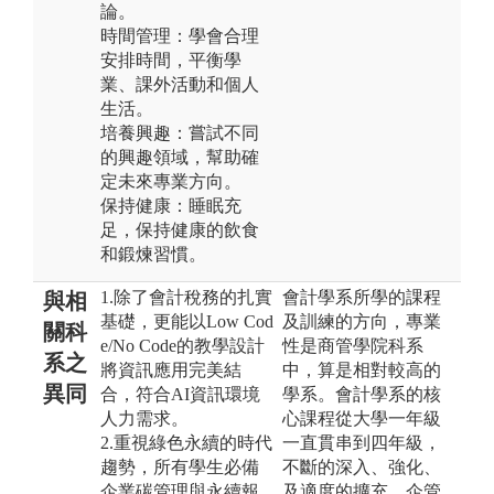
論。
時間管理：學會合理
安排時間，平衡學
業、課外活動和個人
生活。
培養興趣：嘗試不同
的興趣領域，幫助確
定未來專業方向。
保持健康：睡眠充
足，保持健康的飲食
和鍛煉習慣。
1.除了會計稅務的扎實
會計學系所學的課程
與相
基礎，更能以Low Cod
及訓練的方向，專業
關科
e/No Code的教學設計
性是商管學院科系
系之
將資訊應用完美結
中，算是相對較高的
異同
合，符合AI資訊環境
學系。會計學系的核
人力需求。
心課程從大學一年級
2.重視綠色永續的時代
一直貫串到四年級，
趨勢，所有學生必備
不斷的深入、強化、
企業碳管理與永續報
及適度的擴充。企管