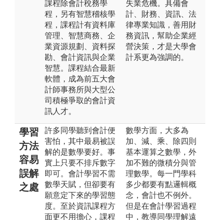
課程除會計稅務學
失業危機。具備會
程，另有智慧稽核學
計、財務、資訊、法
程，課程計有資料庫
律專業知識，善用財
管理、智慧商務、企
務資訊，幫助企業經
業資源規劃、資料探
營決策，才是大學會
勘、會計資訊與企業
計系更為強調的。
智慧。課程結合最新
軟體，成為前五大會
計師事務所與大型公
司積極爭取的會計資
訊人才。
許多同學聽到會計便
數學方面，大多為
學習
害怕，其中最易被誤
加、減、乘、除四則
方法
解的是數學要好。事
基本運算之數學，外
容易
實上只要不排斥數字
加不難的微積分與管
誤解
即可。會計學習不需
理數學。每一門學科
數學天賦，但卻要有
多少都要有點邏輯概
之處
願意定下來的學習態
念，會計也不例外。
度。至於資訊課程方
但是在會計學習過程
面更不用擔心，課程
中，教導同學理解遠