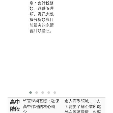
別：會計稅務
如
L等。另課程
類、經營管理
大
結合PBL（解
類、資訊大數
用
決問題）、ST
據分析類與目
大
EAM、元宇
前最夯的永續
學
宙、生成式AI
會計類證照。
由
（如ChatGP
強
T）、碳計
下
算、遠距教學
學
等訓練學生思
考能力且能隨
時與最新科技
銜接。
堅實學術基礎：確保
進入商學領域，一方
高中
高中課程的核心概
面需要了解企業所處
階段
念。
外在經濟環境，也要