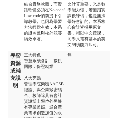
結合實務軟體，而資
比計算重要，光是數
訊軟體必須在No code/
學能力強，若無踏實
Low code的前提下引
課後練習，也是無法
導教學。也因為學習
學好會計的。本系核
方法輕鬆有效，本系
心會計皆採用原文
的證照數與校外競賽
書，輔以中文授課，
績效卓著。
同學只需有基本的英
文閱讀能力即可。
三大特色
無
學習
智慧永續會計．接軌
資源
國際．保證就業
或補
充說
八大亮點
管理學院榮獲AACSB
明
認證、與企業緊密結
合、教師除具有會計
資訊博士學位外另擁
有專業證照、迎合產
業需求創造加值的永