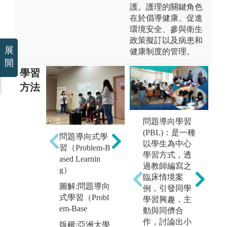
護。護理的關鍵角色
在於倡導健康、促進
環境安全、參與衛生
政策擬訂以及病患和
展
健康制度的管理。
開
學習
方法
問題導向學習
翻轉學習
(PBL)：是一種
問題導向式學
圖解:翻轉學習
以學生為中心
習（Problem-B
臨
版權:亞洲大學
學習方式，透
ased Learnin
增
視光學系
過教師編寫之
g）
熟
臨床情境案
圖解:問題導向
例，引發同學
圖
式學習（Probl
學習興趣，主
訓
em-Base
動與同儕合
臨
作，討論出小
版權:亞洲大學
經