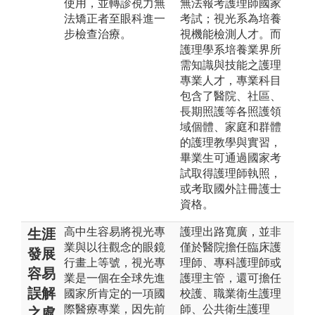
使用，並轉診視力無
無法報考護理師國家
法矯正者至眼科進一
考試；視光系為培養
步檢查治療。
視機能檢測人才。而
護理學系培養業界所
需知識與技能之護理
專業人才，專業科目
包含了醫院、社區、
長期照護等各照護領
域個體、家庭和群體
的護理教學與實習，
畢業生可通過國家考
試取得護理師執照，
或考取國外註冊護士
資格。
高中生容易將視光專
護理出路寬廣，並非
生涯
業與以往觀念的眼鏡
僅於醫院擔任臨床護
發展
行畫上等號，視光專
理師、專科護理師或
容易
業是一個在全球先進
護理主管，還可擔任
誤解
國家所肯定的一項國
校護、職業衛生護理
際醫療專業，因先前
師、公共衛生護理
之處