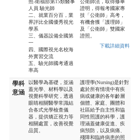
照-衛福部第15類醫事
公衛師法，取得修畢
人員 驗光師
證明，得報考國家專
二、就業百分百，業
技「公衛師」高考，
界評比全國優秀視光
有機會獲「護理師」
學系
及「公衛師」雙國家
三、儀器設備全國第
證照。
一
下載詳細資料
四、國際視光名校海
外實習交流
五、驗光師國考通過
率高
以醫學為基礎，並涵
護理學(Nursing)是針對
學科
蓋光學、材料學以及
處於所有情境中有疾
意涵
視覺科學研究，透過
病或健康的各年齡層
眼睛相關醫學常識結
個體、家庭、團體和
合各式光學檢查儀
社區給予自主性和協
器，提供矯正視力等
同性照護的科學，護
相關處置，改善視覺
理涵蓋健康促進、疾
品質。
病預防，以及病痛、
殘障和臨終病患的照