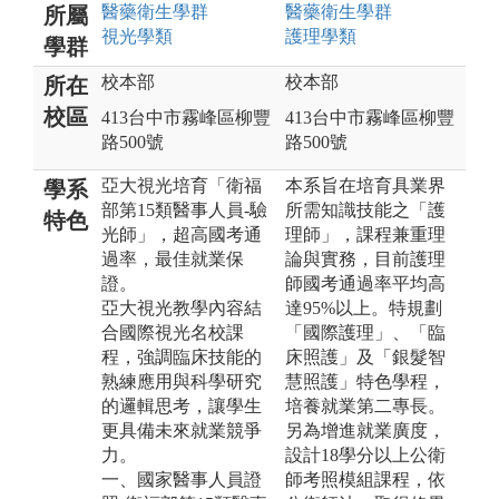
醫藥衛生
學群
醫藥衛生
學群
所屬
視光
學類
護理
學類
學群
校本部
校本部
所在
校區
413台中市霧峰區柳豐
413台中市霧峰區柳豐
路500號
路500號
亞大視光培育「衛福
本系旨在培育具業界
學系
部第15類醫事人員-驗
所需知識技能之「護
特色
光師」，超高國考通
理師」，課程兼重理
過率，最佳就業保
論與實務，目前護理
證。
師國考通過率平均高
亞大視光教學內容結
達95%以上。特規劃
合國際視光名校課
「國際護理」、「臨
程，強調臨床技能的
床照護」及「銀髮智
熟練應用與科學研究
慧照護」特色學程，
的邏輯思考，讓學生
培養就業第二專長。
更具備未來就業競爭
另為增進就業廣度，
力。
設計18學分以上公衛
一、國家醫事人員證
師考照模組課程，依