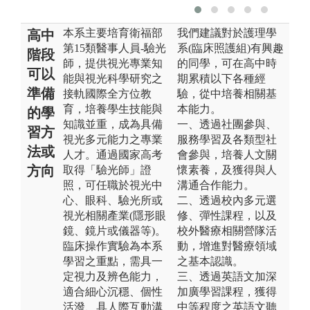
本系主要培育衛福部
我們建議對於護理學
高中
第15類醫事人員-驗光
系(臨床照護組)有興趣
階段
師，提供視光專業知
的同學，可在高中時
可以
能與視光科學研究之
期累積以下各種經
準備
接軌國際全方位教
驗，從中培養相關基
育，培養學生技能與
本能力。
的學
知識並重，成為具備
一、透過社團參與、
習方
視光多元能力之專業
服務學習及各類型社
法或
人才。通過國家高考
會參與，培養人文關
方向
取得「驗光師」證
懷素養，及獲得與人
照，可任職於視光中
溝通合作能力。
心、眼科、驗光所或
二、透過校內多元選
視光相關產業(隱形眼
修、彈性課程，以及
鏡、鏡片或儀器等)。
校外醫療相關營隊活
臨床操作實驗為本系
動，增進對醫療領域
學習之重點，需具一
之基本認識。
定視力及辨色能力，
三、透過英語文加深
適合細心沉穩、個性
加廣學習課程，獲得
活潑、具人際互動溝
中等程度之英語文聽