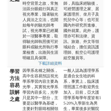
時空背景之故，常無
師，具臨床經驗後，
法區分眼鏡行與真正
可經營護理之家、居
視光專業，隨著驗光
家護理所、坐月子及
人員法之立法，也開
托兒中心等；也可至
始每年的驗光師考
國內外研究所進修、
試，視光專業已經屬
國外就業。此外，護
於一項醫事專業，取
理亦可和法律、資
得驗光師執照後可於
訊、旅遊、外文等領
眼科或驗光所執行專
域結合，擔任資訊護
業檢查，出路與生涯
理師、航空公司護理
明確且具保障。
組空服員等。
下載詳細資料
因學系名稱之關係，
一般人認為護理學系
學習
高中生容易預設視光
是適合女生唸的科
方法
學系學習內容主要為
系，事實上，臨床護
容易
光學，其實視光學系
理照護工作歡迎男生
誤解
學習內容多元，光學
加入，目前，亞大護
只是其中一部分，主
理學系每學年度皆有1
之處
要是以醫學為基礎，
5-20%入學新生為男
主要針對眼睛相關領
生，畢業後多於醫院