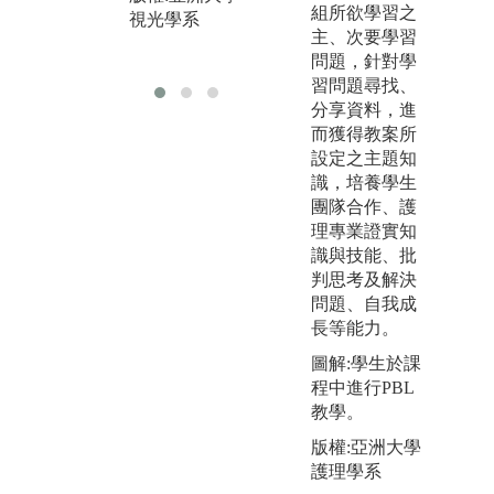
組所欲學習之
視光學系
版
主、次要學習
視
問題，針對學
習問題尋找、
分享資料，進
而獲得教案所
設定之主題知
識，培養學生
團隊合作、護
理專業證實知
識與技能、批
判思考及解決
問題、自我成
長等能力。
圖解:學生於課
程中進行PBL
教學。
版權:亞洲大學
護理學系