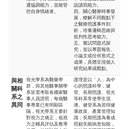
通協調能力，並能管
說讀寫能力。
控自身情緒者。
四、關心醫療時事發
展，瞭解不同觀點下
之醫療照護事件剖
析，培養邏輯思維與
批判性思考能力。
五、嘗試問題式探
究，並以專題報告、
小論文或任何形式之
成果，具體呈現個人
研究結果或觀點。
視光學系為醫藥學
護理是以「人」為中
與相
群，與其他醫事關學
心的照護科學，健
關科
系皆需考取各國家醫
管、長期照護、視光
系之
事人員證照，每個醫
等科系常使學生混
異同
事專業已有明顯區
淆。健管系為習得健
隔，視光學系主要針
康政策、產業管理知
對視力之矯正，低視
識；長期照護為養成
力之輔具評估及教導
照顧失能病患知能，