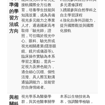
準備
接軌國際全方位教
多元選修課程
育，培養學生技能與
3.踴躍參與自然學科之
的學
知識並重，成為具備
自主學習課程
習方
視光多元能力之專業
4.強化自身外語能力，
法或
人才。通過國家高考
提升國際觀並與國際
方向
取得「驗光師」證
化接軌
照，可任職於視光中
心、眼科、驗光所或
視光相關產業(隱形眼
鏡、鏡片或儀器等)。
臨床操作實驗為本系
學習之重點，需具一
定視力及辨色能力，
適合細心沉穩、個性
活潑、具人際互動溝
通協調能力，並能管
控自身情緒者。
視光學系為醫藥學
本系以生物技術為
與相
群，與其他醫事關學
本，強調醫學檢驗，
關科