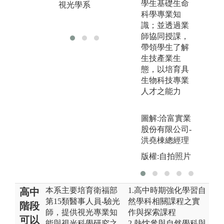
學生基礎生命
視光學系
版
科學專業知
視
識；並透過業
師協同授課，
帶領學生了解
生技產業生
態，以培育具
生物科技專業
人才之能力
圖解:洽富實業
股份有限公司-
洪堯棟總經理
版權:自拍照片
本系主要培育衛福部
1.高中時期強化學習自
高中
第15類醫事人員-驗光
然學科相關課程之實
階段
師，提供視光專業知
作與探索課程
可以
能與視光科學研究之
2.熱忱參與自然學科與