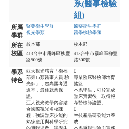
系(醫事檢驗
組)
醫藥衛生
學群
醫藥衛生
學群
所屬
視光
學類
醫學檢驗
學類
學群
校本部
校本部
所在
校區
413台中市霧峰區柳豐
413台中市霧峰區柳豐
路500號
路500號
亞大視光培育「衛福

學系
部第15類醫事人員-驗
專業臨床醫檢師培育
特色
光師」，超高國考通
搖籃
過率，最佳就業保
本系學生，可於完成
證。
臨床實習後，取得報
亞大視光教學內容結
考醫檢師證照。
合國際視光名校課

程，強調臨床技能的
生技產品研發能力養
熟練應用與科學研究
成
的邏輯思考，讓學生
本系重視理論與實務