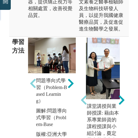
開
器，提供矯正視力等
文素養之醫事檢驗師
相關處置，改善視覺
及生物科技研發人
品質。
員，以提升我國健康
醫療品質，及促進促
進生物醫學之發展。
學習
方法
翻轉學習
問題導向式學
圖解:翻轉學習
習（Problem-B
臨
版權:亞洲大學
ased Learnin
增
視光學系
g）
熟
課堂講授與業
圖解:問題導向
師授課: 藉由本
圖
式學習（Probl
系專業師資的
訓
em-Base
課程授課與小
臨
組討論，奠定
版權:亞洲大學
經