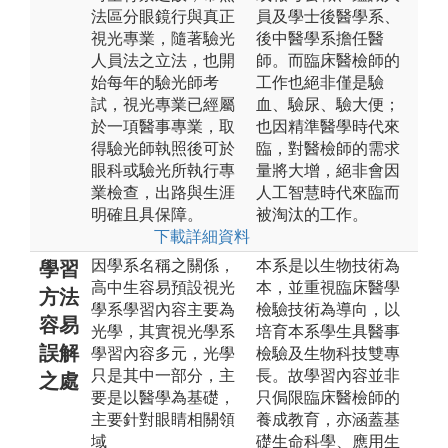
法區分眼鏡行與真正
員及學士後醫學系、
視光專業，隨著驗光
後中醫學系擔任醫
人員法之立法，也開
師。而臨床醫檢師的
始每年的驗光師考
工作也絕非僅是驗
試，視光專業已經屬
血、驗尿、驗大便；
於一項醫事專業，取
也因精準醫學時代來
得驗光師執照後可於
臨，對醫檢師的需求
眼科或驗光所執行專
量將大增，絕非會因
業檢查，出路與生涯
人工智慧時代來臨而
明確且具保障。
被淘汰的工作。
下載詳細資料
因學系名稱之關係，
本系是以生物技術為
學習
高中生容易預設視光
本，並重視臨床醫學
方法
學系學習內容主要為
檢驗技術為導向，以
容易
光學，其實視光學系
培育本系學生具醫事
誤解
學習內容多元，光學
檢驗及生物科技雙專
只是其中一部分，主
長。故學習內容並非
之處
要是以醫學為基礎，
只侷限臨床醫檢師的
主要針對眼睛相關領
養成教育，亦涵蓋基
域
礎生命科學、應用生