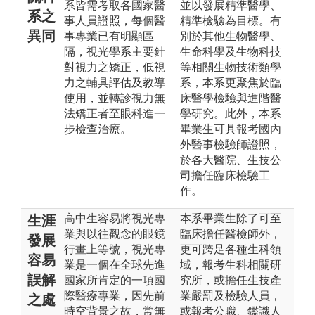
系皆需考取各國家醫
並以發展精準醫學、
系之
事人員證照，每個醫
精準檢驗為目標。有
異同
事專業已有明顯區
別於其他生物醫學、
隔，視光學系主要針
生命科學及生物科技
對視力之矯正，低視
等相關生物技術類學
力之輔具評估及教導
系，本系更聚焦於臨
使用，並轉診視力無
床醫學檢驗與進階醫
法矯正者至眼科進一
學研究。此外，本系
步檢查治療。
畢業生可具報考國內
外醫事檢驗師證照，
於各大醫院、生技公
司擔任臨床檢驗工
作。
高中生容易將視光專
本系畢業生除了可至
生涯
業與以往觀念的眼鏡
臨床擔任醫檢師外，
發展
行畫上等號，視光專
更可跨足各種生科領
容易
業是一個在全球先進
域，報考生科相關研
誤解
國家所肯定的一項國
究所，或擔任生技產
際醫療專業，因先前
業嚴罰及檢驗人員，
之處
時空背景之故，常無
或報考公職、鑑識人