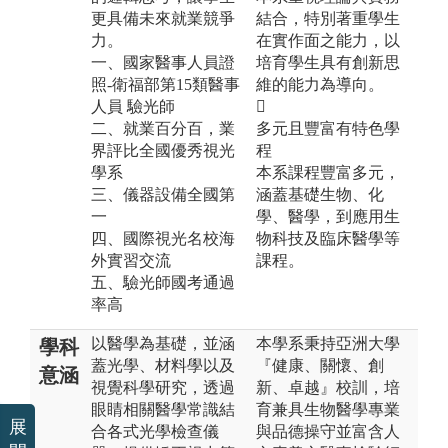
更具備未來就業競爭
結合，特別著重學生
力。
在實作面之能力，以
一、國家醫事人員證
培育學生具有創新思
照-衛福部第15類醫事
維的能力為導向。
人員 驗光師

二、就業百分百，業
多元且豐富有特色學
界評比全國優秀視光
程
學系
本系課程豐富多元，
三、儀器設備全國第
涵蓋基礎生物、化
一
學、醫學，到應用生
四、國際視光名校海
物科技及臨床醫學等
外實習交流
課程。
五、驗光師國考通過
率高
以醫學為基礎，並涵
本學系秉持亞洲大學
學科
蓋光學、材料學以及
『健康、關懷、創
意涵
視覺科學研究，透過
新、卓越』校訓，培
眼睛相關醫學常識結
育兼具生物醫學專業
展
合各式光學檢查儀
與品德操守並富含人