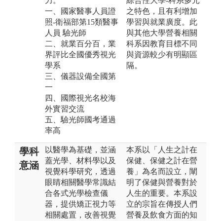
力。
綜合性大學-科系多元
一、國家醫事人員證
之特色，且有利增加
照-衛福部第15類醫事
學習與就業廣度。此
人員 驗光師
與其他大學營養相關
二、就業百分百，業
科系因教育目標不同
界評比全國優秀視光
與資源較少有明顯區
學系
隔。
三、儀器設備全國第
一
四、國際視光名校海
外實習交流
五、驗光師國考通過
率高
以醫學為基礎，並涵
本系以「人生之計在
學科
蓋光學、材料學以及
保健、保健之計在營
意涵
視覺科學研究，透過
養」為名而設立，闡
眼睛相關醫學常識結
明了保健與營養對於
合各式光學檢查儀
人生的重要。本系設
器，提供矯正視力等
立的宗旨在傳授人們
相關處置，改善視覺
營養及飲食方面的知