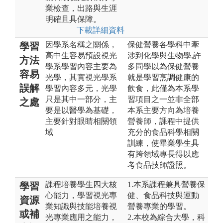
業檢查，出路與生涯
明確且具保障。
下載詳細資料
因學系名稱之關係，
保健營養各學科中牽
學習
高中生容易預設視光
涉到化學與生物學,許
方法
學系學習內容主要為
多同學以為保健營養
容易
光學，其實視光學系
就是學習烹調健康的
誤解
學習內容多元，光學
飲食，此僅為本系學
只是其中一部分，主
習項目之一並非全部
之處
要是以醫學為基礎，
本系主要方向為培養
主要針對眼睛相關領
營養師，課程中提供
域
充分的食品科學相關
訓練，使畢業學生具
有跨領域專長得以應
考食品技師證照。
課程培養學生四大核
1.本系課程兼具營養保
學習
心能力，學習視光專
健、食品科技與運動
資源
業知識與技能培養視
營養專業的學習。
或補
光專業應用之能力，
2.本校為綜合大學，科