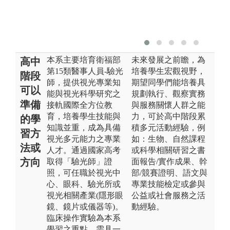
本系主要培育衛福部
未來發展之前瞻，為
高中
第15類醫事人員-驗光
培養學生宏觀視野，
階段
師，提供視光專業知
期望同學們能培養具
可以
能與視光科學研究之
規劃執行、觀察實務
準備
接軌國際全方位教
與服務關懷人群之能
育，培養學生技能與
力，可於高中階段累
的學
知識並重，成為具備
積多元活動經驗，例
習方
視光多元能力之專業
如：生物、自然課程
法或
人才。通過國家高考
或科學相關研習之書
方向
取得「驗光師」證
面報告/實作成果、幹
照，可任職於視光中
部/競賽證明、語文與
心、眼科、驗光所或
專業技能檢定或參與
視光相關產業(隱形眼
公益或社會服務之活
鏡、鏡片或儀器等)。
動經驗。
臨床操作實驗為本系
學習之重點，需具一