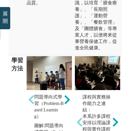
品質。
識，以培育「膳食療
養」、「長期照
展
護」、「運動營
開
養」、「餐飲管理」
及「團體膳食」等專
業人才，以便將來從
事營養保健工作，促
進全民健康。
學習
方法
翻轉學習
問題導向式學
課程與實務操
圖解:翻轉學習
習（Problem-B
作能力之連
臨
版權:亞洲大學
ased Learnin
結：
增
視光學系
g）
本系許多課程
熟
安排以理論課
圖解:問題導向
圖
程與實作課程