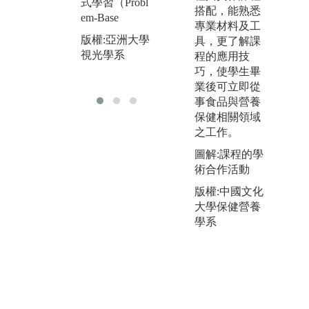
式學習（Probl
訓
搭配，能熟悉
em-Base
臨
專業材料及工
版權:亞洲大學
經
具，更了解課
視光學系
程的應用技
版
巧，使學生畢
視
業後可立即從
事食品與營養
保健相關領域
之工作。
圖解:課程的學
術合作活動
版權:中國文化
大學保健營養
學系