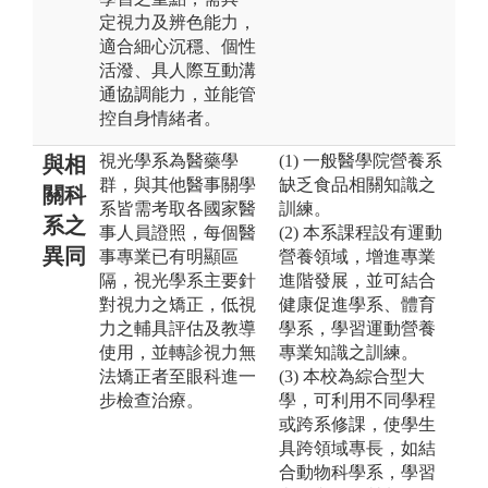
定視力及辨色能力，
適合細心沉穩、個性
活潑、具人際互動溝
通協調能力，並能管
控自身情緒者。
視光學系為醫藥學
(1) 一般醫學院營養系
與相
群，與其他醫事關學
缺乏食品相關知識之
關科
系皆需考取各國家醫
訓練。
系之
事人員證照，每個醫
(2) 本系課程設有運動
異同
事專業已有明顯區
營養領域，增進專業
隔，視光學系主要針
進階發展，並可結合
對視力之矯正，低視
健康促進學系、體育
力之輔具評估及教導
學系，學習運動營養
使用，並轉診視力無
專業知識之訓練。
法矯正者至眼科進一
(3) 本校為綜合型大
步檢查治療。
學，可利用不同學程
或跨系修課，使學生
具跨領域專長，如結
合動物科學系，學習