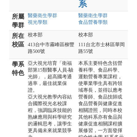
系
醫藥衛生
學群
醫藥衛生
學群
所屬
視光
學類
食品營養
學類
學群
校本部
校本部
所在
校區
413台中市霧峰區柳豐
111台北市士林區華岡
路500號
路55號
亞大視光培育「衛福
本系主要特色含括營
學系
部第15類醫事人員-驗
養科學、食品科學、
特色
光師」，超高國考通
運動營養專業課程，
過率，最佳就業保
使畢業學生具有跨領
證。
域專長，並得以應考
亞大視光教學內容結
營養師、食品技師或
合國際視光名校課
食品營養與健康促進
程，強調臨床技能的
相關證照，同時本校
熟練應用與科學研究
其他科系亦有食品與
的邏輯思考，讓學生
健康促進相關課程擴
更具備未來就業競爭
展修習，一方面發揮