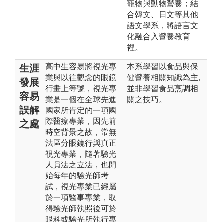
寵物與動物營養；結
合韓文、日文等其他
語文學系，將語言文
化融合入營養教育
裡。
高中生容易將視光專
本系學習以食品與保
生涯
業與以往觀念的眼鏡
健營養相關知識為主,
發展
行畫上等號，視光專
並非學習食品烹調相
容易
業是一個在全球先進
關之技巧。
誤解
國家所肯定的一項國
際醫療專業，因先前
之處
時空背景之故，常無
法區分眼鏡行與真正
視光專業，隨著驗光
人員法之立法，也開
始每年的驗光師考
試，視光專業已經屬
於一項醫事專業，取
得驗光師執照後可於
眼科或驗光所執行專