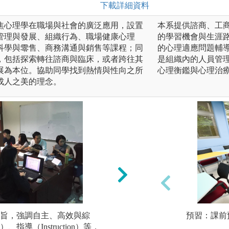
下載詳細資料
焦心理學在職場與社會的廣泛應用，設置
本系提供諮商、工
管理與發展、組織行為、職場健康心理
的學習機會與生涯
科學與零售、商務溝通與銷售等課程；同
的心理適應問題輔
，包括探索轉往諮商與臨床，或者跨往其
是組織內的人員管
展為本位。協助同學找到熱情與性向之所
心理衡鑑與心理治
成人之美的理念。
旨，強調自主、高效與綜
2.以個案研討與研究（C
預習：課前
）、指導（Instruction）等，
學。