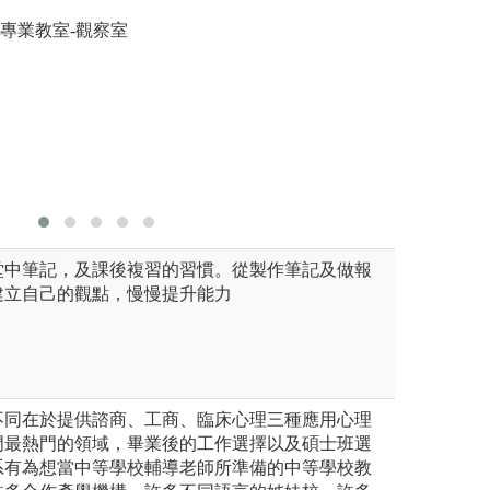
完整，先
和同學進行小組教學及個案討論
系專業教室-觀察室
圖解:心理系孫旻
圖解:學生
版權:自有
堂中筆記，及課後複習的習慣。從製作筆記及做報
建立自己的觀點，慢慢提升能力
不同在於提供諮商、工商、臨床心理三種應用心理
門最熱門的領域，畢業後的工作選擇以及碩士班選
系有為想當中等學校輔導老師所準備的中等學校教