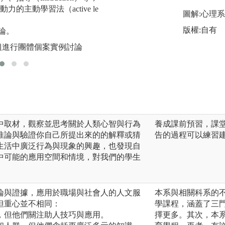
的主動學習法（active le
圖解:廖瑞銘老師
圖解:心理
版權:自有
論。
組進行團體個案實例討論
中取材，觀察並思考關於人類心智與行為
養成課前預習，課
推論與驗證你自己所提出來的的解釋或猜
告的過程可以練習
生活中廣泛行為與現象的興趣，也發現自
中可能的應用空間和情境，對我們的學生
論與證據，應用於職場與社會人的人文服
本系與相關科系的
但重心並不相同：
學課程，涵蓋了三
，但他們關注助人技巧與應用。
擇更多。其次，本