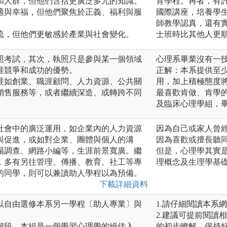
和人群，但他們含括更廣泛多元的知識。
育學程。再者，有
適與幸福，但他們聚焦於正義、福利與服
國際講座，培養學
師教學認真，還有
流，但他們更敏感於產業與社會變化。
士班時比其他人更
照考試，其次，執照只是參與某一個領域
心理系畢業沒有一
涯競爭和成功的優勢。
正解：本系提供至
涯如創業、職涯顧問、人力資源、公共關
用，加上積極態度
銷售服務等，或者繼續深造、或轉跨不同
最喜歡肯做、肯學
及臨床心理學組，
社會中的廣泛運用，如企業內的人力資源
因為自己或家人曾
與促進，或如對企業、團體與個人的溝
因為喜歡或擅長聽
場調查、網路小編等，生涯前景寬廣。繼
但是，心理學其實
，多有另往管理、傳播、教育、社工等專
理概念及生理學基
的同學，則可以兼讀助人學程以為預備。
下載詳細資料
以自由選修本系另一學程〔助人專業〕與
1.請仔細閱讀本系網站訊息，
2.建議可提前閱讀
階段，本組是一個學習心理學的絕佳入
的初步瞭解，保持