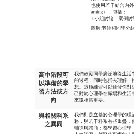
也使用若干結合內外動力
arning），包括：
1.小組討論，案例討
圖解:老師和同學分
我們鼓勵同學廣泛地從生活
高中階段可
的過程，同時包括去理解、
以準備的學
想。這種練習可以觸發你對
習方法或方
己對於心理學在職場和生活
向
來說相當重要。
我們則是立基於心理學的理
與相關科系
務，與若干科系有些重疊，
之異同
輔導與諮商：都學習心理學