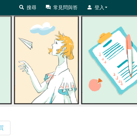
搜尋
常見問與答
登入
質