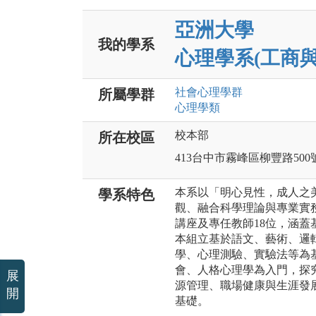
亞洲大學
我的學系
心理學系(工商
社會心理
學群
所屬學群
心理
學類
校本部
所在校區
413台中市霧峰區柳豐路500
本系以「明心見性，成人之
學系特色
觀、融合科學理論與專業實
講座及專任教師18位，涵蓋
本組立基於語文、藝術、邏
學、心理測驗、實驗法等為
會、人格心理學為入門，探
展
源管理、職場健康與生涯發
開
基礎。