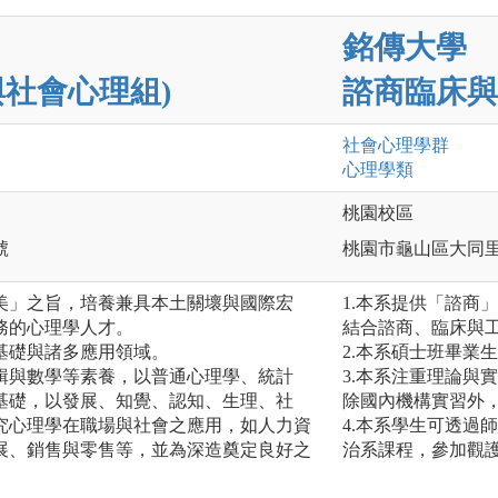
銘傳大學
與社會心理組)
諮商臨床與
社會心理
學群
心理
學類
桃園校區
號
桃園市龜山區大同里德
美」之旨，培養兼具本土關壞與國際宏
1.本系提供「諮商
務的心理學人才。
結合諮商、臨床與
基礎與諸多應用領域。
2.本系碩士班畢業
輯與數學等素養，以普通心理學、統計
3.本系注重理論與
基礎，以發展、知覺、認知、生理、社
除國內機構實習外
究心理學在職場與社會之應用，如人力資
4.本系學生可透過
展、銷售與零售等，並為深造奠定良好之
治系課程，參加觀