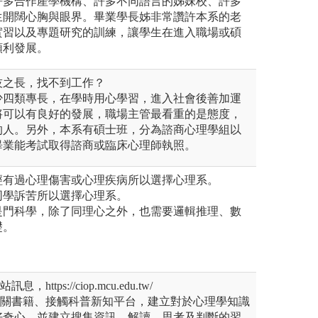
許多合作產學機構、許多不同語言的姊妹校、許多
生開闊心胸與眼界。畢業學長姊非常讚許本系的老
實習以及專題研究的訓練，讓學生在進入職場或碩
順利發展。
技之長，找不到工作？
少四類專長，在學時用心學習，進入社會後善加運
將可以有良好的發展，職場主管最看重的是態度，
的人。另外，本系有碩士班，分為諮商心理學組以
畢業能考試取得諮商或臨床心理師執照。
經有過心理傷害或心理疾病所以選擇心理系。
同學訴苦所以選擇心理系。
是門科學，除了同理心之外，也需要邏輯推理、數
礎。
https://ciop.mcu.edu.tw/
相關書籍、接觸科普新知平台，建立對於心理學知識
好奇心，並建立搜集資訊、解讀、思考及判斷的習