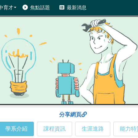
中育才
焦點話題
最新消息
分享網頁
學系介紹
課程資訊
生涯進路
能力特