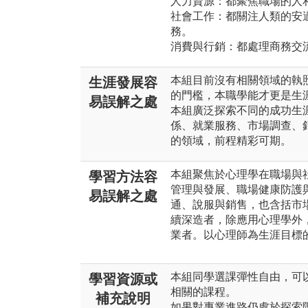
人力資源：都聚焦職場的人
社會工作：都關注人類的安
務。
消費與行銷：都處理商務交
本組目前沒有相關領域的執
生涯發展容
的門檻，本職學能才更是生
易誤解之處
本組廣泛探索不同的成功生
係、就業服務、市場調查、
的領域，前程精彩可期。
本組聚焦於心理學在職場與
學習方法容
管理與發展、職場健康防護
易誤解之處
通、說服與銷售，也含括市
續深造者，除應用心理學外
業者。以心理師為生涯目標
本組同學選課彈性自由，可
學習資源或
相關的課程。
補充說明
如果對專業進路仍處於探索