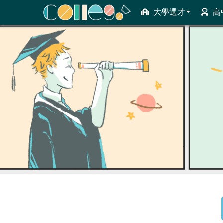
大學選才
高
ColleGo! 大學選才與高中育才輔助系統