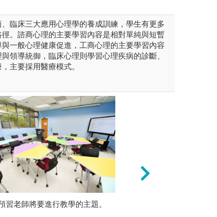
商、臨床三大應用心理學的養成訓練，學生有更多
路徑。諮商心理的主要學習內容是相對單純與短暫
導與一般心理健康促進，工商心理的主要學習內容
理與領導統御，臨床心理則學習心理疾病的診斷、
療，主要採用醫療模式。
ase Teaching）為主的教
預習老師將要進行教學的主題。
3.以問題解決（Prob
口頭報告
ect-based）
待學生要