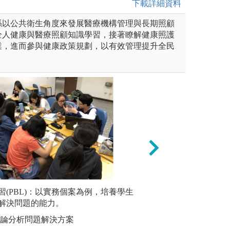
下載詳細資料
係以公共衛生角度來發展醫療機構管理與長期照顧
全人健康與醫療照顧知識學習，接著瞭解健康照護
業，進而參與健康政策規劃，以有效管理提升全民
L)：以實務個案為例，培養學生
習(PBL)：以實務個案為例，培養學生
個案發表：培養學
團體討論
題的能力。
解決問題的能力。
能力。
力。
析問題解決方案
討論分析問題解決方案
圖解:學生實習結
圖解:長照