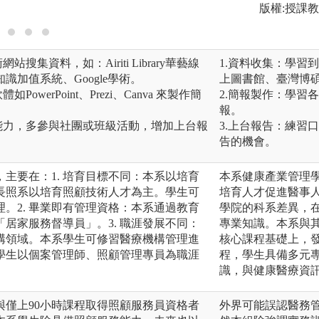
版權:授課教師提供
版權:授課
搜集資料，如：Airiti Library華藝線
1.資料收集：學習到各
加值系統、Google學術。
上圖書館、臺灣博碩
owerPoint、Prezi、Canva 來製作簡
2.簡報製作：學習各類數
報。
能力，多參與社團或班級活動，增加上台報
3.上台報告：練習
告的機會。
主要在：1. 培育目標不同：本系以培育
本系健康產業管理
長照系以培育照顧技術人才為主。學生可
培育人才促進醫事
。2. 畢業即有管理資格：本系通過教育
學院的科系差異，
居家服務督導員」。3. 職涯發展不同：
專業知識。本系與
構領域。本系學生可修習醫療機構管理進
核心課程基礎上，
學生以個案管理師、照顧管理專員為職涯
程，學生具備多元
識，與健康醫療資
與僅上90小時課程取得照顧服務員資格者
外界可能誤認醫務