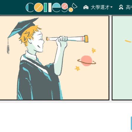
大學選才
高
ColleGo! 大學選才與高中育才輔助系統