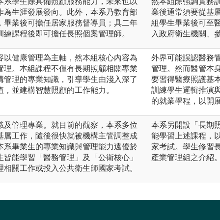
本系學生除具備照顧服務能力，未來也以
然本組除強調實務
作為生涯發展發向。此外，本系乃教育部
業後通常須要從基
，畢業後可擔任居家服務督導員；具二年
組學生畢業後可至
訓練課程後即可擔任長照個案管理師。
入政府衛生機關、
容以健康管理為主軸，然本組核心內容為
外界可能誤認醫務
管理。本組課程不僅有長期照顧相關專業
管理。然而醫管本
構管理的專業知識，引導學生由淺入深了
要習得醫療照護基
值，並建構智慧照顧的工作能力。
訓練學生邏輯推演
的就業學程，以開
識及管理專業。就目前的觀察，本系多位
本系另開設「長期
基層工作，隨後很快就被機構主管調整成
能學習上述課程，
本系畢業生的專業知識與管理能力遠優於
家考試。學生修習
生皆能學習「醫務管理」及「公衛核心」
產業管理組之介紹
理相關工作或投入公共衛生師國家考試。