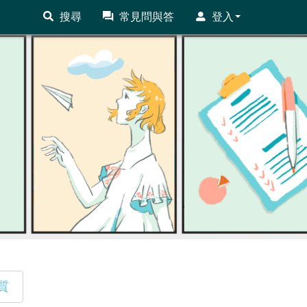
搜尋
常見問與答
登入
質