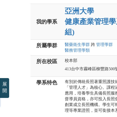
亞洲大學
健康產業管理學
我的學系
組)
醫藥衛生
學群
跨
管理
學群
所屬學群
醫務管理
學類
校本部
所在校區
413台中市霧峰區柳豐路500
有別於傳統長照著重照護技
學系特色
展
「管理人才」為核心。課程
開
應用，培養學生具備長照服
督導員資格，亦可投入長照
創業成立長照機構。學生可
理等專業證照，並可銜接本