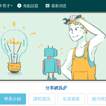
中育才
焦點話題
最新消息
分享網頁
學系介紹
課程資訊
生涯進路
能力特