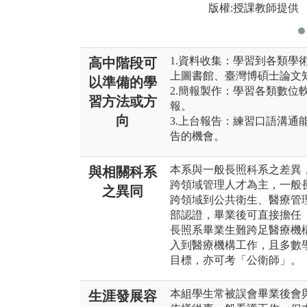
版權:授課教師提供
1.資料收集：學習到各類學術網站
高中階段可
上圖書館、臺灣博碩士論文知識
以準備的學
2.簡報製作：學習各類數位軟體如P
習方法或方
報。
向
3.上台報告：練習口語溝通
告的機會。
本系與一般長照科系之差異，
與相關科系
跨領域管理人才為主，一般
之異同
跨領域到公共衛生、醫療管理
部認證，畢業後可直接擔任「
長照系畢業生難跨足醫療機
入到醫療機構工作，且多數
目標，亦可考「公衛師」。
本組學生常被誤會畢業後會
生涯發展容