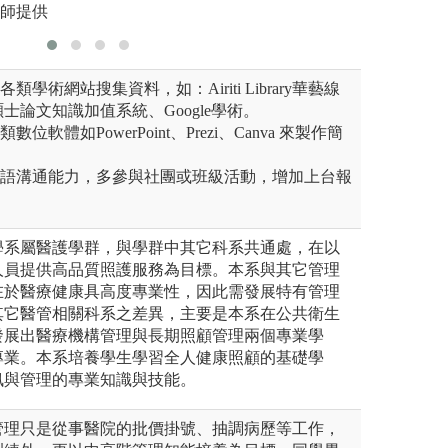
教師提供
版權:系上提供
版權:授課
類學術網站搜集資料，如：Airiti Library華藝線
士論文知識加值系統、Google學術。
位軟體如PowerPoint、Prezi、Canva 來製作簡
口語溝通能力，多參與社團或班級活動，增加上台報
學系屬醫護學群，與學群中其它科系共通處，在以
人員提供高品質照護服務為目標。本系與其它管理
在於醫療健康具高度專業性，因此需發展特有管理
其它醫管相關科系之差異，主要是本系在公共衛生
發展出醫療機構管理與長期照顧管理兩個專業學
專業。本系培養學生學習全人健康照顧的基礎學
訊與管理的專業知識與技能。
管理只是從事醫院的批價掛號、抽調病歷等工作，