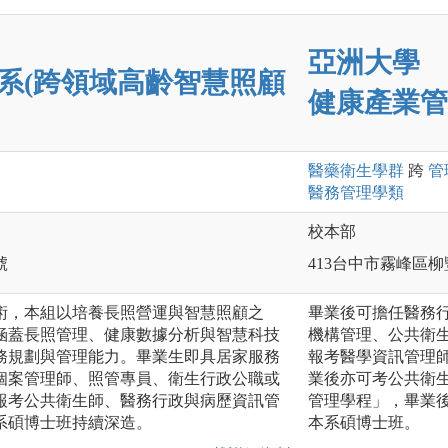
亞洲大學
系(跨領域高齡智慧照顧
健康產業管
醫藥衛生
學群
跨
管
醫務管理
學類
校本部
號
413台中市霧峰區柳
術，本組以培養長照營運與智慧照顧之
畢業後可擔任醫務
涵蓋長照管理、健康數據分析與智慧科技
機構管理、公共衛
務規劃與管理能力。畢業生即具居家服務
報考醫學資訊管理
個案管理師、照管專員、衛生行政公職或
業後亦可考公共衛
報考公共衛生師、醫務行政與病歷資訊管
管理學程」，畢業
系碩博士班持續深造。
本系碩博士班。