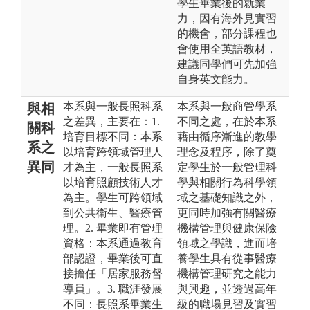
學生畢業後的就業
力，因有海外見實習
的機會，部分課程也
會使用全英語教材，
建議同學們可先加強
自身英文能力。
本系與一般長照科系
本系與一般商管學系
與相
之差異，主要在：1.
不同之處，在於本系
關科
培育目標不同：本系
藉由循序漸進的教學
系之
以培育跨領域管理人
理念及程序，除了奠
異同
才為主，一般長照系
定學生於一般管理科
以培育照顧技術人才
學與相關行為科學領
為主。學生可跨領域
域之基礎知識之外，
到公共衛生、醫療管
更同時加強有關醫療
理。2. 畢業即有管理
機構管理與健康保險
資格：本系通過教育
領域之學識，進而培
部認證，畢業後可直
養學生具有從事醫療
接擔任「居家服務督
機構管理研究之能力
導員」。3. 職涯發展
與興趣，並透過高年
不同：長照系畢業生
級的職場見習及實習