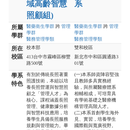
域高齡智慧
系
照顧組)
醫藥衛生
學群
跨
管理
醫藥衛生
學群
跨
管理
所屬
學群
學群
學群
醫務管理
學類
醫務管理
學類
校本部
雙和校區
所在
校區
413台中市霧峰區柳豐
新北市中和區圓通路3
路500號
01號
有別於傳統長照著重
(一)本系師資陣容堅強
學系
照護技術，本組以培
且教師多具實務經
特色
養長照營運與智慧照
驗，與所屬醫療體系
顧之「管理人才」為
相輔相成，可培育具
核心。課程涵蓋長照
有學術基礎之醫療機
管理、健康數據分析
構管理高階人才。
與智慧科技應用，培
(二)本系首創學生海外
養學生具備長照服務
見、實習，培養學生
規劃與管理能力。畢
國際觀與寬廣視野。