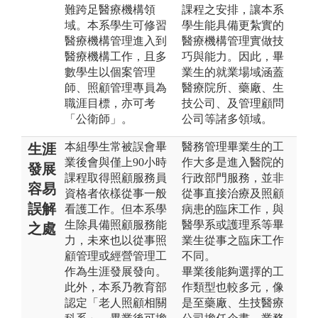
難跨足醫療機構領
課程之安排，讓本系
域。本系學生可修習
學生能具備更紮實的
醫療機構管理進入到
醫療機構管理實做技
醫療機構工作，且多
巧與能力。因此，畢
數學生以個案管理
業生的就業場域涵蓋
師、照顧管理專員為
醫療院所、藥廠、生
職涯目標，亦可考
技公司、及管理顧問
「公衛師」。
公司等諸多領域。
本組學生常被誤會畢
醫務管理畢業生的工
生涯
業後會與僅上90小時
作大多是進入醫院的
發展
課程取得照顧服務員
行政部門服務，並非
容易
資格者依樣從事一般
從事直接治療及照顧
誤解
看護工作。但本系學
病患的臨床工作，與
生除具備照顧服務能
醫學系或護理系等畢
之處
力，未來也以從事照
業生從事之臨床工作
顧管理或經營管理工
不同。
作為生涯發展發向。
畢業後能夠選擇的工
此外，本系乃教育部
作類型也較多元，像
認定「老人照顧相關
是至藥廠、生技醫療