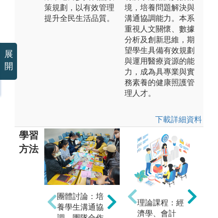
策規劃，以有效管理
境，培養問題解決與
提升全民生活品質。
溝通協調能力。本系
重視人文關懷、數據
分析及創新思維，期
望學生具備有效規劃
展
與運用醫療資源的能
開
力，成為具專業與實
務素養的健康照護管
理人才。
下載詳細資料
學習
方法
個
問題導向學習
團體討論：培
養
理論課程：經
(PBL)：以實務
養學生溝通協
作
濟學、會計
個案為例，培
調、團隊合作