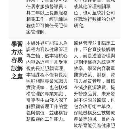
科系」，畢業後可擔
公司擔任企畫、業務
任居家服務督導員；
或其他管理相關單
具二年以上長照服務
位，也可至統計公司
相關工作，經訓練課
任職進行數據的分析
程後即可擔任長照個
研究。
案管理師。
本組外界可能誤以為
醫務管理並非臨床工
學習
課程內容以健康管理
作，不會直接接觸病
方法
為主軸，然本組核心
人，而是透過管理與
容易
內容為近年非常受重
規劃使醫療系統更有
誤解
視的長期照顧管理。
效率。學習內容著重
本組課程不僅有長期
醫療政策、財務、資
之處
照顧相關專業知識與
訊與品質管理，目標
實務演練，也包括機
在減少資源浪費、提
構管理的專業知識，
升醫療品質。未來發
引導學生由淺入深了
展不侷限於醫院，也
解照顧管理工作的意
包含政府衛生單位、
義與價值，並建構智
保險機構及生技醫療
慧照顧的工作能力。
產業等領域，目的在
於培育能促進健康照