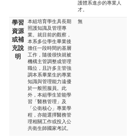
護體系進步的專業人
才。
本組培育學生具長期
無
學習
照護知識及管理專
資源
業。就目前的觀察，
或補
本系多位學生畢業後
充說
擔任一段時間的基層
工作，隨後很快就被
明
機構主管調整成管理
職位，且許多主管強
調本系畢業生的專業
知識與管理能力遠優
於一般照服員。此
外，本組學生皆能學
習「醫務管理」及
「公衛核心」專業學
程，亦能選擇醫務管
理相關工作或投入公
共衛生師國家考試。