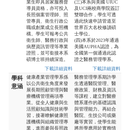
業生即具居家服務督
(三)本系與美國 UIUC
導員資格，亦可投入
及UCI兩校商學院簽訂
長照個案管理師、照
雙聯合作，學生可透
管專員、衛生行政公
過此快速申請管道至
職或創業成立長照機
世界百大名校修讀碩
構。學生可報考公共
士學位。
衛生師、醫務行政與
(四)本系於2023年通過
病歷資訊管理等專業
美國AUPHA認證，為
證照，並可銜接本系
全國第一個通過此認
碩博士班持續深造。
證之醫務管理學系。
下載詳細資料
下載詳細資料
健康產業管理學系係
醫務管理學系期許學
學科
以公共衛生角度來發
生透過醫院管理、醫
意涵
展長期照顧管理與醫
療政策、財務及資訊
療機構管理兩項專
等課程，建立對醫療
業。從全人健康與生
體系運作的基礎認識
活照顧知識與技術學
與管理能力。再結合
習，接著瞭解健康照
醫院、生技公司或藥
護機構與組織管理專
廠等實習，使學生能
業，進而參與長照政
將所學應用於實務情