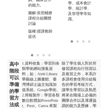
與
學、成本會計
養學生分析與
的能力。
學、統計學、
圖
自我解決問題
圖解:長照輔療
及管理學等知
結
的能力。
課程分組團體
識。
進
圖解:分組討論
討論
發
分析問題解決
版權:授課教師
版
方案
提供
版權:授課教師
提供
1.資料收集：學習到各
除了學生個人對於所
高中
類學術網站搜集資
修習課程自行預習以
階段
料，如：Airiti Library
及複習之外，本系許
可以
華藝線上圖書館、臺
多課程會使用分組報
準備
灣博碩士論文知識加
告的學習考核方式，
值系統、Google學術。
讓學生學習以及熟悉
的學
2.簡報製作：學習各類
將來在職場上必備的
習方
數位軟體如PowerPoin
團隊合作以及溝通協
法或
t、Prezi、Canva 來製
調的能力及歷練，學