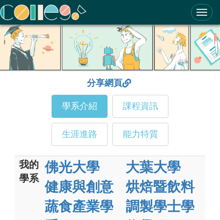
ColleGo! 大學選才與高中育才輔助系統
分享網頁
學系介紹
課程資訊
生涯進路
能力特質
我的
佛光大學
大葉大學
學系
健康與創意
烘焙暨飲料
蔬食產業學
調製學士學