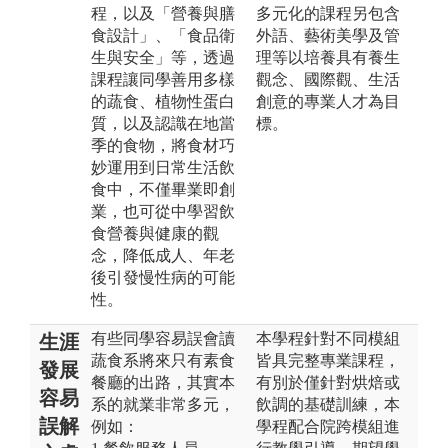
程，以及「營養與膳
多元化的課程另包含
食設計」、「食品衛
外語、藝術美學及管
生與安全」等，透過
理等以培養具有養生
課程讓同學善用多樣
觀念、國際觀、生活
的蔬食、植物性蛋白
創意的專業人才為目
質，以及認識在地當
標。
季的食物，將食材巧
妙運用到日常生活飲
食中，不僅畢業即創
業，也可從中學習飲
食營養與健康的觀
念，降低成人、年老
後引發慢性病的可能
性。
有些同學容易誤會讀
本學程針對不同模組
生涯
蔬食系將來只有素食
皆具完整專業課程，
發展
餐廳的出路，其實本
有別於僅針對烘焙或
容易
系的就業非常多元，
飲調的基礎訓練，本
誤解
例如：
學程配合院跨模組進