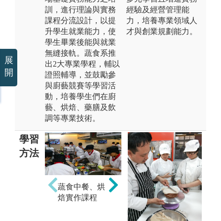
訓，進行理論與實務
經驗及經營管理能
課程分流設計，以提
力，培養專業領域人
升學生就業能力，使
才與創業規劃能力。
學生畢業後能與就業
無縫接軌。蔬食系推
展
出2大專業學程，輔以
開
證照輔導，並鼓勵參
與廚藝競賽等學習活
動，培養學生們在廚
藝、烘焙、藥膳及飲
調等專業技術。
學習
方法
蔬食中餐、烘
焙實作課程
活
創新創業．體
心
驗課程