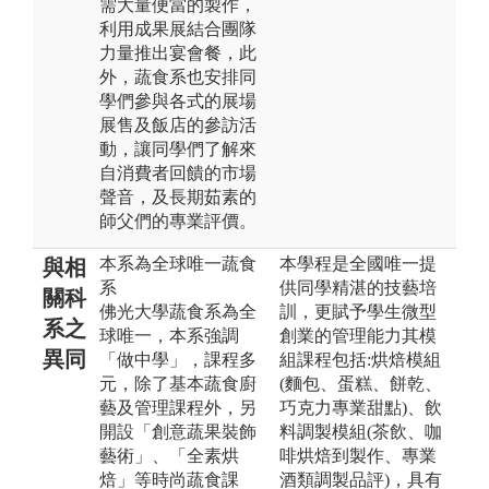
需大量便當的製作，
利用成果展結合團隊
力量推出宴會餐，此
外，蔬食系也安排同
學們參與各式的展場
展售及飯店的參訪活
動，讓同學們了解來
自消費者回饋的市場
聲音，及長期茹素的
師父們的專業評價。
本系為全球唯一蔬食
本學程是全國唯一提
與相
系
供同學精湛的技藝培
關科
佛光大學蔬食系為全
訓，更賦予學生微型
系之
球唯一，本系強調
創業的管理能力其模
異同
「做中學」，課程多
組課程包括:烘焙模組
元，除了基本蔬食廚
(麵包、蛋糕、餅乾、
藝及管理課程外，另
巧克力專業甜點)、飲
開設「創意蔬果裝飾
料調製模組(茶飲、咖
藝術」、「全素烘
啡烘焙到製作、專業
焙」等時尚蔬食課
酒類調製品評)，具有