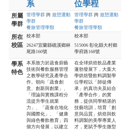
系
位學程
管理
學群
跨
遊憩運動
管理
學群
跨
遊憩運動
所屬
學群
學群
學群
餐旅管理
學類
餐旅管理
學類
校本部
校本部
所在
校區
26247宜蘭縣礁溪鄉林
515006 彰化縣大村鄉
尾路160號
學府路168號
本系致力於蔬食廚藝
在全球烘焙飲品產業
學系
技術與餐飲服務管理
蓬勃發展下，大葉大
特色
之教學研究及產學合
學烘焙暨飲料調製學
作。朝向「蔬食創
位學程以「師徒傳
意、創新與創業」、
承」的真功夫及結合
「理論與實務課程分
「產學合作」的實
流提升學生就業
務，提供同學精湛的
力」、「蔬食在地化
技藝培訓，培育「創
與國際化」、「健康
意與品質」烘焙與飲
與綠色餐飲教育」四
料調製的美學專業人
個方向發展，以建立
才，更賦予學生微型