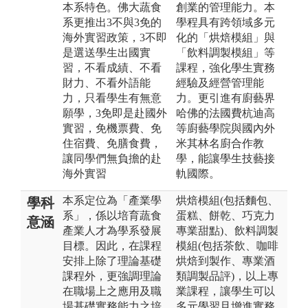
本系特色。佛大蔬食
創業的管理能力。本
系更推出3不與3免的
學程具有跨領域多元
海外實習政策，3不即
化的「烘焙模組」與
是選送學生出國實
「飲料調製模組」等
習，不看成績、不看
課程，強化學生實務
財力、不看外語能
經驗及經營管理能
力，只看學生有無意
力。更引進有廚藝界
願學，3免即是赴國外
哈佛的法國費杭迪高
實習，免機票費、免
等廚藝學院與國內外
住宿費、免膳食費，
米其林名廚合作教
讓同學們無負擔的赴
學，能讓學生技藝接
海外實習
軌國際。
本系定位為「產業學
烘焙模組(包括麵包、
學科
系」，係以培育蔬食
蛋糕、餅乾、巧克力
意涵
產業人才為學系發展
專業甜點)、飲料調製
目標。因此，在課程
模組(包括茶飲、咖啡
安排上除了理論基礎
烘焙到製作、專業酒
課程外，更強調理論
類調製品評)，以上專
在職場上之應用及職
業課程，讓學生可以
場基礎實務能力之培
多元學習且增進實務