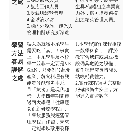
1.餐飲服務人員
行教學引導，期望學
之處
2.飯店工作人員
生具2個模組之專業實
3.廚藝與經營管理
力外，還可培養跨模
4.全球滴水坊
組之精英管理人員。
5.國內外餐旅、觀光與
管理相關研究所深造
誤以為就讀本系學生
1.本學程實作課程相較
學習
需要吃「素」！事實
一般學科多，上課於
方法
上，本系學生及本校
教室含烤箱或烘豆機
容易
學生並非一定要是VE
設備具危險之設備，
誤解
GAN，只要對於蔬食
實作課程需長時間久
產業、蔬食料理有興
站較耗費體力。
之處
趣者皆能報考本系，
2.實作課程須著完整廚
且「蔬食」是現代趨
服確保衛生安全，方
勢，大學四年期間透
能進入實習教室。
過兩大學程「健康蔬
食創新研發學程」、
「餐飲服務與經營管
理學程」修習，未來
一定能學以致用發揮