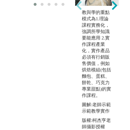
教與學的重點
模式為1.理論
課程實務化，
強調所學知識
要能應用 2.實
作課程產業
化，實作產品
必須有行銷販
售價值，例如
烘焙模組(包括
麵包、蛋糕、
餅乾、巧克力
專業甜點)的實
作課程。
圖解:老師示範
示範教學實作
版權:柯杰亨老
師攝影授權