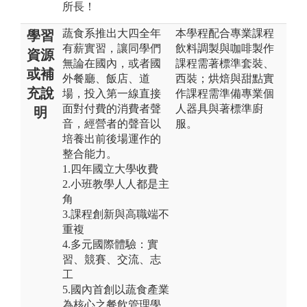
所長！
蔬食系推出大四全年
本學程配合專業課程
學習
有薪實習，讓同學們
飲料調製與咖啡製作
資源
無論在國內，或者國
課程需著標準套裝、
或補
外餐廳、飯店、道
西裝；烘焙與甜點實
充說
場，投入第一線直接
作課程需準備專業個
面對付費的消費者聲
人器具與著標準廚
明
音，經營者的聲音以
服。
培養出前後場運作的
整合能力。
1.四年國立大學收費
2.小班教學人人都是主
角
3.課程創新與高職端不
重複
4.多元國際體驗：實
習、競賽、交流、志
工
5.國內首創以蔬食產業
為核心之餐飲管理學