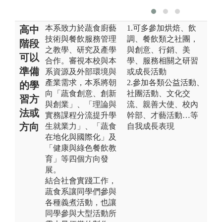
本系致力於蔬食廚藝
1.可多參加烘焙、飲
高中
技術與餐飲服務管理
調、餐飲類之社團，
階段
之教學、研究及產學
與創意、行銷、美
可以
合作。審視本校與本
學、服務相關之研習
準備
系資源及外部環境與
或成長活動
產業需求，本系將朝
2.參加各類公益活動、
的學
向「蔬食創意、創新
社團活動、文化交
習方
與創業」、「理論與
流、親善大使、校內
法或
實務課程分流提升學
幹部、才藝活動…等
方向
生就業力」、「蔬食
自我成長表現
在地化與國際化」及
「健康與綠色餐飲教
育」等四個方向發
展。
結合社會實踐工作，
蔬食系讓同學們參與
各種義煮活動，也讓
同學參與大型活動所