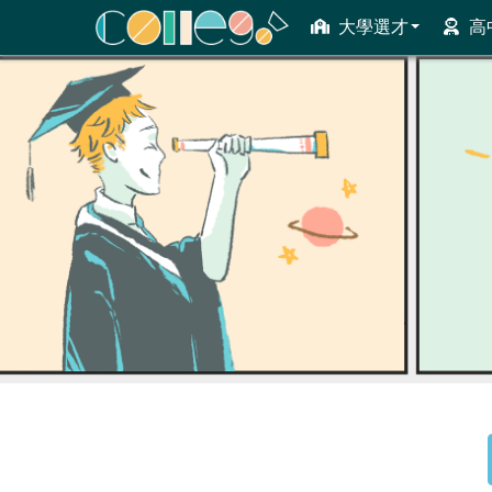
大學選才
高
ColleGo! 大學選才與高中育才輔助系統