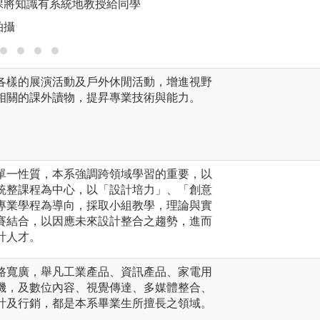
課將知識有系統地教授給同學
版權:本系課程實況
拍攝
各樣的展演活動及戶外休閒活動，增進視野
相關的課外讀物，提昇專業技術與能力。
單一性質，本系強調跨領域學習的重要，以
統整課程為中心，以「設計培力」、「創意
專業學程為導向，採取小組教學，理論與實
賽結合，以因應未來設計整合之趨勢，進而
計人才。
路寬廣，舉凡工業產品、資訊產品、家電用
機，及數位內容、視覺傳達、多媒體整合、
計及行銷，都是本系畢業生所擅長之領域。