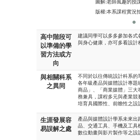
圖解:老師風趣的授
版權:本系課程實況
建議同學可以多多參加各式
高中階段可
與身心健康，亦可多看設計
以準備的學
習方法或方
向
不同於以往傳統設計科系的
與相關科系
各年級產品與媒體設計專題
之異同
商品」、「商業媒體」三大
務兼具，課程多元與產業競
培育具國際性、前瞻性之設
產品與媒體設計學系未來出
生涯發展容
品、交通工具、手機及工具
易誤解之處
數位動畫與影片製作等之設