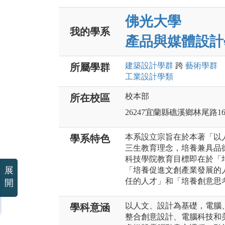
佛光大學
我的學系
產品與媒體設計
建築設計
學群
跨
藝術
學群
所屬學群
工業設計
學類
校本部
所在校區
26247宜蘭縣礁溪鄉林尾路1
本系設立宗旨在於本著「以
學系特色
三生教育理念，培養兼具品
科技學院教育目標即在於「
展
「培養促進文創產業發展的
任的人才」和「培養創意思
開
以人文、設計為基礎，電腦
學科意涵
整合創意設計、電腦科技和