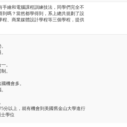
有手繪和電腦課程訓練技法，同學們完全不
得到嗎？當然都學得到，系上總共規劃了設
學程、商業媒體設計學程等三個學程，提供
勢。
通。
。
合一。
同制。
。
出國機會多。
惱。
。
有75分以上，就有機會到美國舊金山大學進行
碩士學位