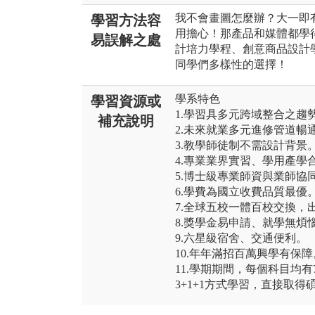
我不會畫圖怎麼辦？大一即
學習方法容
用擔心！那產品和媒體都學
易誤解之處
計培力學程、創意商品設計
同學們多樣性的選擇！
學系特色
學習資源或
1.學習具多元跨域整合之趨
補充說明
2.未來就業多元進修管道暢
3.教學師徒制不需設計背景
4.專業業界實習、學用產學
5.博士級專業師資與業師協
6.學費為國立收費品質最優
7.全球五校一體百校交換，
8.獎學金易申請、就學無煩
9.六星級宿舍、交通便利。
10.年年滿招百萬興學有保障
11.學期期間，每個科目均
3+1+1方式學習，直接取得