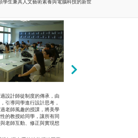
領學生兼具人文藝術素養與電腦科技的新世
[方法二] 技巧練習
透過設計師徒制度的傳承，由
有實戰經驗的老師
課，引導同學進行設計思考，
老師示範之後，同
透過老師風趣的授課，將美學
習，獲得各種設計
統性的教授給同學，讓所有同
模、3D造型與影
間與老師互動、修正與實現想
導。
圖解:老師示範各