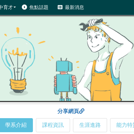
中育才
焦點話題
最新消息
分享網頁
學系介紹
課程資訊
生涯進路
能力特