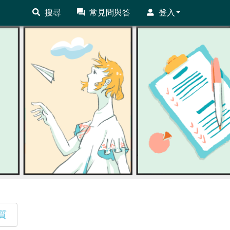
搜尋
常見問與答
登入
質