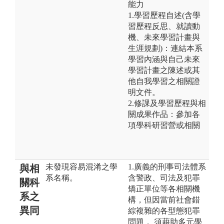
能力
1.學習歷程自述(含學
習歷程反思、就讀動
機、未來學習計畫與
生涯規劃)：連結本系
學習內涵與自己未來
學習計畫之陳述或其
他自我學習之相關證
明文件。
2.修課及學習歷程與相
關成果作品：參加各
項學科研習營或相關
未發現容易混淆之學
1.廣義的刑事司法體系
與相
系名稱。
含警政、司法及犯罪
關科
矯正單位等各相關機
系之
構，但因當前社會錯
異同
綜複雜的各型態犯罪
問題， 須藉助多元學