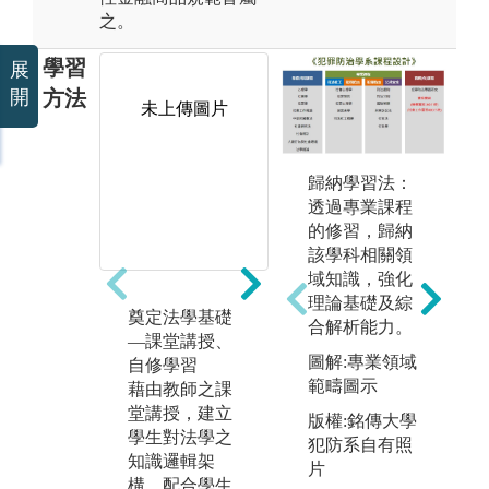
之。
學習
展
方法
開
未上傳圖片
未上傳圖片
歸納學習法：
透過專業課程
的修習，歸納
該學科相關領
域知識，強化
理論基礎及綜
奠定法學基礎
實務應用－業
實
合解析能力。
—課堂講授、
師授課
內
圖解:專業領域
自修學習
法學屬於高度
所
範疇圖示
藉由教師之課
實用性之學
之
堂講授，建立
科，在財經法
本
版權:銘傳大學
學生對法學之
領域中，本系
作
犯防系自有照
知識邏輯架
藉由豐富之產
託
片
構，配合學生
學合作夥伴中
作