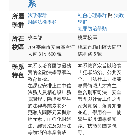
系
法政
學群
社會心理
學群
跨
法政
所屬
財經法律
學類
學群
學群
犯罪防治
學類
校本部
桃園校區
所在
校區
709 臺南市安南區台江
桃園市龜山區大同里
大道 3 段 600 號
德明路 5 號
本系以培育國際最務
本系教育宗旨以培養
學系
實的金融法學專家為
「犯罪防治、公共安
特色
教育目標。
全、司法社工」相關
在課程安排上由中信
專業領域人才為主，
法務人員精心設計務
整合刑事司法、安全
實課程，除培養學生
管理與社會工作之理
的法律專業素養外，
論與實務，落實知能
更融入國際元素與財
並進、學用合一，使
經元素，而強化財經
學生能具備專業知
法、經貿法及銀行法
識、技能與國際視
等領域的專業養成，
野。