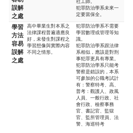
社工師。
誤解
犯罪防治學系未來一
定要當保全。
之處
高中畢業生對本系之
犯罪防治學系不需要
學習
法律課程普遍適應良
學習數理或管理等知
方法
好，未發生對課程之
識。
容易
學習想像與實際內容
犯罪防治學系跟法律
誤解
不同之情形。
系相似，應該是對刑
事犯罪更具有專業。
之處
犯罪防治學系只能考
警察是錯誤的，本系
可參加的公職考試計
有：警察特考、高、
普考：觀護人、政風
人員、一般行政、社
會行政、檢察事務
官、書記官、監獄
官、監所管理員、法
警、海巡特考