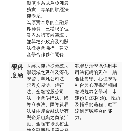
期使本系成為亞洲最
務實、專業的財經法
律學系。
為厚實本系的金融業
界師資，已禮聘多位
業界名師蒞校演講，
並與校外政府及相關
法律專業機構，建立
產學合作夥伴關係。
財經法律乃從傳統法
犯罪防治學系係刑事
學科
學領域之延伸及深化
司法範疇的延伸，結
意涵
學習，舉凡公司法、
合社會學、心理學等
證券交易法、銀行
社會與心理學群相關
法、金融控股公司
領域規範之學科，串
法、企業併購法、國
連預防(或防治)、救助
際商事法、國際貿易
及輔導的過程，進而
法及兩岸金融法所有
達到跨域整合的能
與企業組織之商業活
力。
動、金融市場及衍生
性金融商品規範皆屬