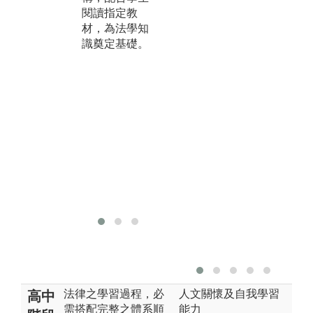
閱讀指定教
國信託資源，
供
材，為法學知
邀請業師授
公
識奠定基礎。
課，透過業師
保
介紹實務運作
業
及爭議問題解
亦
決方法，給予
所
學生結合理論
執
與實務之務實
單
課程。
課
利
融
踏
準
法律之學習過程，必
人文關懷及自我學習
高中
需搭配完整之體系順
能力