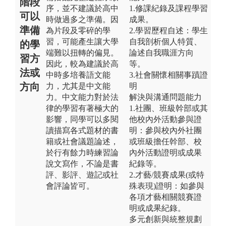
階段
序，並不建議於高中
1.修課紀錄及課程學習
可以
時做過多之準備。因
成果。
準備
為片段及零碎的學
2.學習歷程自述：學生
習，可能產生讓大學
自我剖析個人特質、
的學
端難以扭轉的偏見。
論述自我職涯方向
習方
因此，較為建議於高
等。
法或
中時多培養語文能
3.社會關懷相關事蹟證
方向
力，尤其是中文能
明
力。中文能力對於法
解決與溝通問題能力
律的學習有著極大的
1.社團、班級幹部或其
影響，同學可以多閱
他校內外活動參與證
讀描寫各式題材的書
明：參與校內外社團
籍或社會議題論述，
或班級擔任幹部、校
於行有餘力時練習論
內外活動證明或成果
說文寫作，不論是書
紀錄等。
評、影評、遊記或社
2.才藝/競賽成果(或特
會評論皆可。
殊表現)證明：如參與
各項才藝相關競賽證
明或成果紀錄。
多元創新與統整規劃