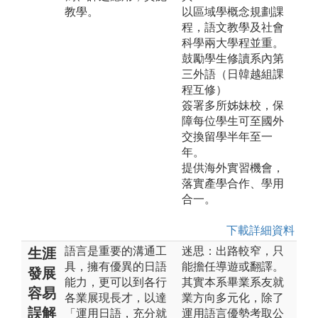
教學。
以區域學概念規劃課
程，語文教學及社會
科學兩大學程並重。
鼓勵學生修讀系內第
三外語（日韓越組課
程互修）
簽署多所姊妹校，保
障每位學生可至國外
交換留學半年至一
年。
提供海外實習機會，
落實產學合作、學用
合一。
下載詳細資料
語言是重要的溝通工
迷思：出路較窄，只
生涯
具，擁有優異的日語
能擔任導遊或翻譯。
發展
能力，更可以到各行
其實本系畢業系友就
容易
各業展現長才，以達
業方向多元化，除了
誤解
「運用日語，充分就
運用語言優勢考取公