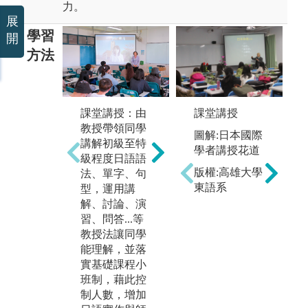
力。
展
學習
開
方法
課堂講授：由
課堂講授
實
日本文化體
教授帶領同學
圖解:日本國際
脫
驗：藉由日本
講解初級至特
學者講授花道
聽
摺紙、日本動
級程度日語語
讓
漫、日語系
版權:高雄大學
法、單字、句
實
週、紅白藝
東語系
型，運用講
演
能、日本浴衣/
解、討論、演
過
和服...等活
習、問答...等
從
動，體驗學習
教授法讓同學
的
日本文化。
能理解，並落
加
實基礎課程小
圖解:東京館課
力
班制，藉此控
輔及日台生傳
制人數，增加
圖
統茶道學習與