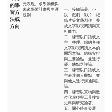
元表現、求學動機與
的學
未來學習計畫與生涯
一、接觸論著、小
習方
規劃
說、戲劇、影片、紀
法或
錄片等文藝創作，養
方向
成文字影視閱讀與賞
析能力。
二、練習以口語或文
字，整理、歸納各種
文字影視閱讀文本的
問題意識、結構安排
與主要論點，並進行
優、缺點之評論。
三、練習以口語或文
字表達個人觀點，並
與他人進行溝通與討
論。
四、練習以實物與數
位化途徑與工具搜集
史料與研究論著。
五、關心時事發展，