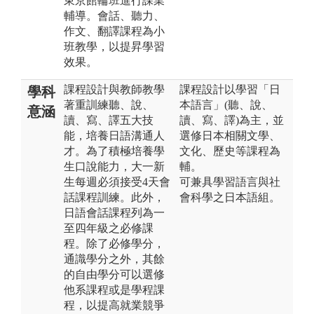
東京館輪班進行課業
輔導。會話、聽力、
作文、翻譯課程為小
班教學，以提昇學習
效果。
課程設計與教師教學
課程設計以學習「日
學科
著重訓練聽、說、
本語言」(聽、說、
意涵
讀、寫、譯五大技
讀、寫、譯)為主，並
能，培養日語溝通人
選修日本相關文學、
才。為了積極培養學
文化、歷史等課程為
生口說能力，大一新
輔。
生每週必須接受4天會
可兼具學習語言與社
話課程訓練。此外，
會科學之日本語組。
日語會話課程列為一
至四年級之必修課
程。除了必修學分，
通識學分之外，其餘
的自由學分可以選修
他系課程或是學程課
程，以提高就業競爭