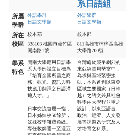
系日語組
外語
學群
外語
學群
所屬
日語文
學類
日語文
學類
學群
校本部
校本部
所在
校區
338103 桃園市蘆竹區
811高雄市楠梓區高雄
開南路1號
大學路700號
開南大學應用日語學
台灣處於競爭劇烈的
學系
系大學部設立目標為
東亞經貿局勢當中，
特色
「培育全國所需之商
為求與區域緊密接
務、觀光、資訊與科
軌，本系首創以東亞
技應用翻譯之日語溝
區域主要國家（日韓
通人才。」
越）之語文兼具社會
科學兩大學程並重之
日本交流首屈一指，
設計，以東亞語言、
日本姊妹校50餘所，
政治、經濟、人文發
姊妹校學雜費免繳。
展等課題為研究及人
專任教師週一至週五
才培育之科系。