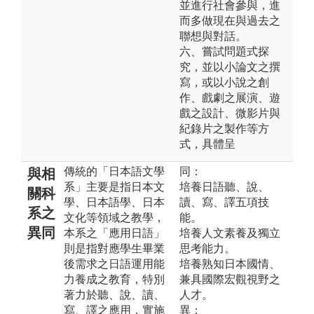
並進行社會參與，進
而多做現在與過去之
聯想與對話。
六、嘗試問題式探
究，並以小論文之撰
寫，或以小說之創
作、戲劇之展演、遊
戲之設計、微影片與
紀錄片之製作等方
式，具體呈
傳統的「日本語文學
同：
與相
系」主要是指日本文
培養日語聽、說、
關科
學、日本語學、日本
讀、寫、譯五項技
系之
文化等領域之教學，
能。
異同
本系之「應用日語」
培養人文素養及獨立
則是指對應學生畢業
思考能力。
後需求之日語運用能
培養熟知日本國情、
力養成之教育，特別
兼具國際宏觀視野之
著力於聽、說、讀、
人才。
寫、譯之應用，實施
異：