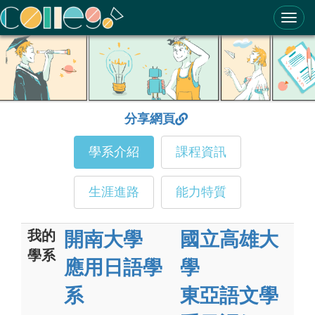
ColleGo! 大學選才與高中育才輔助系統
分享網頁
學系介紹
課程資訊
生涯進路
能力特質
我的
開南大學
國立高雄大
學系
應用日語學
學
系
東亞語文學