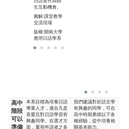
日語實作與師
妹
文化交流
生互動機會。
大
版權:開南大學
發
圖解:課堂教學
應用日語學系
交流現場
版
應
版權:開南大學
應用日語學系
本系目標為培養日語
我們建議對於語文學
高中
專業人才，適合凡是
有興趣的同學，可在
階段
喜愛且對日語學習有
高中時期累積以下各
可以
興趣同學。在選才方
種經驗，從中培養相
準備
面，重視申請者之多
關基本能力。