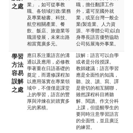
業」，如可從事教
職，擔任翻譯工作
之處
職、各領域行政/業務
外，還可至國外就
及專業秘書、科技、
業，或至台灣一般企
航空相關產業、餐
業(製造業、人力資
飲、飯店、旅遊業等
源、半導體公司)以自
職涯發展，未來出路
身專長語言優勢協助
相當寬廣多元。
公司拓展海外事業。
應日系注重語言的溝
誤解：語言可以自學
學習
通以及應用，必修教
或者是分段授課。
方法
學著重在日語基礎的
教師建議：語言學習
容易
奠定，而選修課程加
應是全面性的知識，
誤解
以應用落實在專業領
聽、說、讀、寫、譯
域中，不僅僅是課堂
是密切的相互關聯，
之處
上的學習，語言的豐
雖然課程科目將聽
厚與淬煉在於踏實多
解、閱讀、作文分科
元的累積。
上課，但提醒學生的
要同時注意學習語言
的全面性，並且廣泛
的練習。