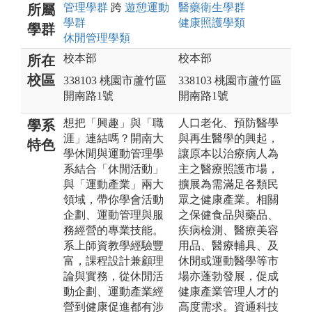
管理
學群
跨
遊憩運動
醫藥衛生
學群
所屬
學群
健康照護
學類
學群
休閒管理
學類
校本部
校本部
所在
校區
338103 桃園市蘆竹區
338103 桃園市蘆竹區
開南路1號
開南路1號
想把「興趣」與「職
人口老化、預防醫學
學系
涯」連結嗎？開南大
與再生醫學的興起，
特色
學休閒與運動管理學
讓原本以治療病人為
系結合「休閒活動」
主之醫療照護市場，
與「運動產業」兩大
擴展為需滿足各類民
領域，帶你學會活動
眾之健康產業。相關
企劃、運動管理與服
之保健食品與藥品、
務經營的專業技能。
疾病檢測、醫療美容
系上師資教學經驗豐
用品、醫療輔具、及
富，課程設計兼顧理
休閒或運動醫學等市
論與實務，從休閒活
場亦蓬勃發展，促成
動企劃、運動產業經
健康產業管理人才的
營到健康促進都有涉
高度需求。資通科技