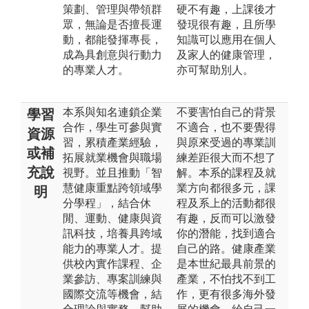
策劃、管理與帶領群
硬不有趣，上課後才
眾，無論是否擅長運
發現很有趣，且所學
動，都能發揮專長，
知識可以應用在個人
成為具創意與行動力
及家人的健康管理，
的專業人才。
亦可幫助別人。
本系與知名連鎖企業
不要害怕自己的背景
學習
合作，學生可參與實
不適合，也不要覺得
資源
習，累積產業經驗，
與原來受過的專業訓
或補
拓展就業機會與職場
練差距很大而不想了
充說
視野。並且推動「智
解。本系的課程及就
慧健康重點跨領域學
業方向都很多元，課
明
分學程」，結合休
程及系上的活動都很
閒、運動、健康與資
有趣，反而可以激發
訊科技，培養具跨域
你的潛能，找到適合
能力的專業人才。提
自己的路。健康產業
供校內實作課程、企
是本世紀最具前景的
業參訪、專案訓練與
產業，不怕找不到工
國際交流等機會，結
作，更有很多海外發