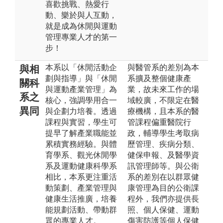
喜歡挑戰、熱愛行
動、樂於與人互動，
就是成為休閒與運動
管理專業人才的第一
步！
本系以「休閒活動企
與醫管系的差別為本
與相
劃與指導」與「休閒
系擴及整個健康產
關科
與運動產業管理」為
業，故未來工作的場
系之
核心，強調學用合一
域較廣，不限定在醫
異同
與企劃力培養。透過
療機構，且本系的醫
課程與實習，學生可
管課程偏重醫院行
提早了解產業職能並
政，輔導學生考取病
累積實務經驗。與體
歷管理、疾病分類、
育學系、觀光休閒學
健保申報、及醫學資
系及運動健康科學系
訊管理師等。與公衛
相比，本系更注重活
系的差別在以群眾健
動策劃、產業管理與
康管理為目的公衛課
健康生活推廣，培養
程外，我們亦提供長
能規劃活動、帶動群
照、個人保健、運動
眾的專業人才。
傷害防護等個人保健