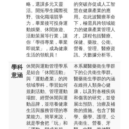
略，選課多元又靈
的突破亦促成人工智
活。開拓學生國際視
慧在健康產業的應
野、強化職場競爭
用。在此波醫療革命
力，畢業後可投身運
下，極需具跨領域能
動娛樂、休閒旅遊、
力的健康產業管理人
活動策展等行業，讓
才。課程包括醫療、
你「學得專業，畢業
保健、藥妝、公衛、
即就業」，成為健康
營養、管理、醫療資
生活的領航員！
訊、大數據分析等。
休閒與運動管理學系
本系屬醫藥衛生學群
學科
是結合「休閒活動」
下的公共衛生學群。
意涵
與「運動產業」的跨
醫藥衛生學群的內涵
領域學科，學習如何
在維持人類身心健
規劃活動、管理運動
康，以及對各種疾病
場館、經營休閒與運
和傷害的研究，並發
動品牌，並培養健康
展出預防、治療及補
生活與服務管理的專
救的措施。包含了醫
業能力。簡單來說，
學、藥學、護理、公
就是學會把「玩」和
共衛生、營養、牙