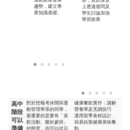
容，並於課堂
動
爭力，除課堂
趨勢，建立專
上透過發問及
管
模擬與企業參
業知識基礎。
學生討論加強
與
訪外，每位學
學習效果
題
生皆須完成業
實
界實習課程，
劃
透過「做中
力
學」的方式培
養實戰經驗與
職場能力。
對於想報考休閒與運
健康餐飲實作：講解
高中
動管理學系的同學，
營養學及烹調技巧
階段
最重要的是要有「喜
運用當季食材設計，
可以
歡活動、樂於參與」
容易自製健康美味餐
準備
的態度。你可以從日
點。