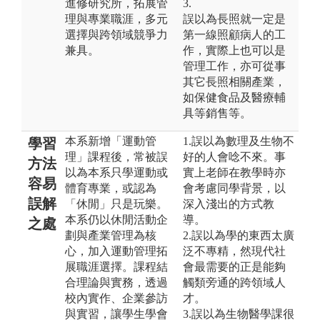
進修研究所，拓展管
3.
理與專業職涯，多元
誤以為長照就一定是
選擇與跨領域競爭力
第一線照顧病人的工
兼具。
作，實際上也可以是
管理工作，亦可從事
其它長照相關產業，
如保健食品及醫療輔
具等銷售等。
本系新增「運動管
1.誤以為數理及生物不
學習
理」課程後，常被誤
好的人會唸不來。事
方法
以為本系只學運動或
實上老師在教學時亦
容易
體育專業，或認為
會考慮同學背景，以
誤解
「休閒」只是玩樂。
深入淺出的方式教
本系仍以休閒活動企
導。
之處
劃與產業管理為核
2.誤以為學的東西太廣
心，加入運動管理拓
泛不專精，然現代社
展職涯選擇。課程結
會最需要的正是能夠
合理論與實務，透過
觸類旁通的跨領域人
校內實作、企業參訪
才。
與實習，讓學生學會
3.誤以為生物醫學課很