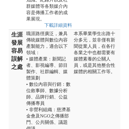
群媒體等各類媒介內
容是傳播工作者的成
果展現。
下載詳細資料
職涯路徑廣泛，兼具
本系畢業學生出路十
生涯
傳統媒體與數位內容
分多元，並非僅有新
發展
產製能力，適合以下
聞從業人員，在各行
容易
領域：
各業之中也都需要有
誤解
• 媒體產業：新聞記
媒體素養的公關人
者、影視編導、節目
員，或是其他整合性
之處
製作、社群編輯、媒
媒體的相關工作等。
體策劃
• 數位內容與行銷：數
位敘事師、數據分析
師、品牌行銷、公益
傳播專員
• 非營利組織：慈濟基
金會及NGO之傳播部
門、公共關係、議題
倡議