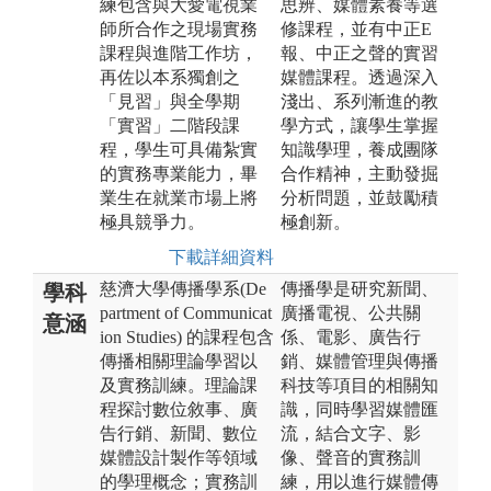
練包含與大愛電視業
思辨、媒體素養等選
師所合作之現場實務
修課程，並有中正E
課程與進階工作坊，
報、中正之聲的實習
再佐以本系獨創之
媒體課程。透過深入
「見習」與全學期
淺出、系列漸進的教
「實習」二階段課
學方式，讓學生掌握
程，學生可具備紮實
知識學理，養成團隊
的實務專業能力，畢
合作精神，主動發掘
業生在就業市場上將
分析問題，並鼓勵積
極具競爭力。
極創新。
下載詳細資料
慈濟大學傳播學系(De
傳播學是研究新聞、
學科
partment of Communicat
廣播電視、公共關
意涵
ion Studies) 的課程包含
係、電影、廣告行
傳播相關理論學習以
銷、媒體管理與傳播
及實務訓練。理論課
科技等項目的相關知
程探討數位敘事、廣
識，同時學習媒體匯
告行銷、新聞、數位
流，結合文字、影
媒體設計製作等領域
像、聲音的實務訓
的學理概念；實務訓
練，用以進行媒體傳