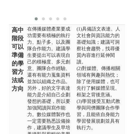
生達到業界專
業能力。
在傳播媒體產業要成
(1)具備語文表達、人
高中
功需要有積極的執行
文社會與資訊能力的
階段
力、點子多、以及團
基礎知識；建議可洞
可以
隊合作能力。建議學
察社會趨勢，找尋優
準備
生要提出可以表現自
質內容進行延伸閱
己的積極度、多元創
讀。
的學
意、團隊合作經驗、
(2)對媒體、傳播相關
習方
還有有能力蒐集資料
領域有興趣與熱忱；
法或
並加以組織之作品。
除了使用媒體，也可
方向
另外，好的文字表達
先行了解媒體呈現、
能力是介紹自己企劃
框架之背後意涵。
發想的基礎，所以要
(3)學習接受互動式教
加強閱讀與寫作能
學與同儕團隊合作學
力。數位媒體製作也
習，且能依自身能力
一定需要熟悉設備操
學習發展規劃並具有
作，建議學生及早培
執行力。