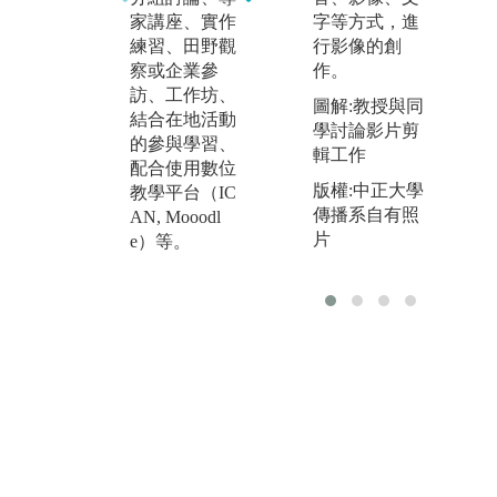
業師課群：大
U
家講座、實作
字等方式，進
愛台專業業師
責
練習、田野觀
行影像的創
課群開設「數
領
察或企業參
作。
位影音製
村
訪、工作坊、
圖解:教授與同
作」、「數位
部
結合在地活動
學討論影片剪
敘事」、「數
中
的參與學習、
輯工作
位內容製作實
做
配合使用數位
務」、「圖文
版權:中正大學
式
教學平台（IC
編輯」、「劇
傳播系自有照
業
AN, Mooodl
本寫作」、
片
為
e）等。
「劇情片製
部
作」、「網路
等
頻道製作與經
片
營」、「網頁
設計與數位美
編實務」等數
位影音製作專
業課程，再佐
以見習、實習
課程，訓練學