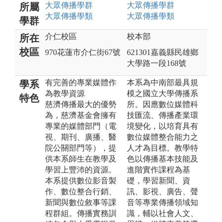
大眾傳播
學群
大眾傳播
學群
所屬
大眾傳播
學類
大眾傳播
學類
學群
介仁校區
校本部
所在
校區
970花蓮市介仁街67號
621301嘉義縣民雄鄉
大學路一段168號
有完善的專業媒體作
本系為中南部最具規
學系
為教學資源
模之國立大學傳播系
特色
慈濟傳播最大的優勢
所。因應數位媒體科
為，慈濟基金會擁有
技匯流、傳播產業環
專業的媒體部門（電
境變化，以培育具有
視、期刊、廣播、醫
數位媒體整合能力之
院公關部門等），提
人才為目標。教學特
供本系師生在教學及
色以傳播基本技能及
學習上豐沛的資源。
進階實作課程為基
本系提供數位影音製
礎，學習新聞、資
作、數位整合行銷、
訊、影視、廣告、聲
新聞與數位敘事等課
音等專業傳播領域知
程群組。傳播實務訓
識，輔以社會人文、