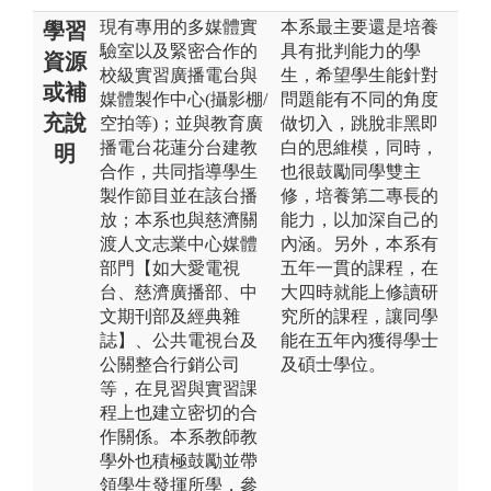
現有專用的多媒體實
本系最主要還是培養
學習
驗室以及緊密合作的
具有批判能力的學
資源
校級實習廣播電台與
生，希望學生能針對
或補
媒體製作中心(攝影棚/
問題能有不同的角度
充說
空拍等)；並與教育廣
做切入，跳脫非黑即
播電台花蓮分台建教
白的思維模，同時，
明
合作，共同指導學生
也很鼓勵同學雙主
製作節目並在該台播
修，培養第二專長的
放；本系也與慈濟關
能力，以加深自己的
渡人文志業中心媒體
內涵。另外，本系有
部門【如大愛電視
五年一貫的課程，在
台、慈濟廣播部、中
大四時就能上修讀研
文期刊部及經典雜
究所的課程，讓同學
誌】、公共電視台及
能在五年內獲得學士
公關整合行銷公司
及碩士學位。
等，在見習與實習課
程上也建立密切的合
作關係。本系教師教
學外也積極鼓勵並帶
領學生發揮所學，參