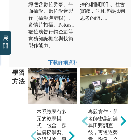
練包含數位敘事、平
播的相關實作、社會
面攝影、數位影音製
實踐，並且培養批判
作（攝影與剪輯）、
思考的能力。
劇情片拍攝、Potcast、
數位廣告行銷企劃等
展
實務知識概念與技術
製作能力。
開
下載詳細資料
學習
方法
在
本系教學有多
專題實作：與
方
元的教學模
老師密集討論
「
式，包含：課
與田野調查
行
堂講授學習、
後，再透過聲
數位影音製作
程
分組討論、專
音、影像、文